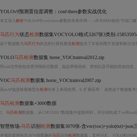
YOLOv9预测置信度调整：conf-thres参数实战优化
本文深入
解析
YOLOv9中conf-thres参数的本质作用——作为NMS前的‘可信门槛’，而非单
马匹行为
状态
检测
数据集VOCYOLO格式3267张3类别-158535054
这个数据集为
马匹行为
状态的计算机视觉
检测
提供了丰富的图片资源和标注信息
YOLO
马匹检测
数据集 horse_VOCtrainval2012.zip
VOC
马匹检测
数据集 horse_VOCtrainval2007.zip
高mAP值意味着模型在
检测
任务上表现优秀。8. 扩展应用： 虽然这个数据集专
马匹检测
数据集+3000数据
1、
马匹检测
数据集，从COCO2017数据集中提取得到，并分别转成了txt和x
智慧牧场-
马匹
识别
检测
数据集3070张-含voc(voc)+yolo(txt)+js
本项目提供包含3070张图像的
马匹
识别
检测
数据集，支持VOC、YOLO和JSON三种