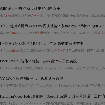
AI情绪识别在游戏设计中的创新应用
本文
解析
情绪识别AI的
技术
原理，揭示其在游戏设计中的创新应用。通过摄像
3个关键指标揭示YOLOv7真实性能：从mAP@0.5到mAP@0.5:0
本文深入
解析
YOLOv7目标
检测
模型的三大核心评估指标：mAP@0.5（基础
检
LED恒流驱动芯片AP2615：小封装高效能解决方案
本文深入
解析
AP2615 LED恒流驱动芯片的
技术
特性
与
工程应用。该芯片采用Buck拓扑结构，集成低阻MOSFET
DeerFlow 2.0智能体框架：架构设计
与
工程实践
YOLOv9推理结果展示，视觉效果震撼
HunyuanVideo-Foley智能体（Agent）应用：自主音效设计工作