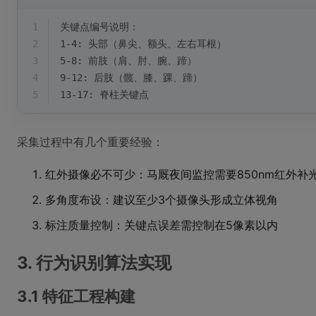
1
关键点编号说明：
2
1-4: 头部（鼻尖、额头、左右耳根）
3
5-8: 前肢（肩、肘、腕、蹄）
4
9-12: 后肢（髋、膝、踝、蹄）
5
13-17: 脊柱关键点
采集过程中有几个重要经验：
红外摄像必不可少：马厩夜间监控需要850nm红外补
多角度布设：建议至少3个摄像头形成立体视角
标注质量控制：关键点误差需控制在5像素以内
3. 行为识别算法实现
3.1 特征工程构建