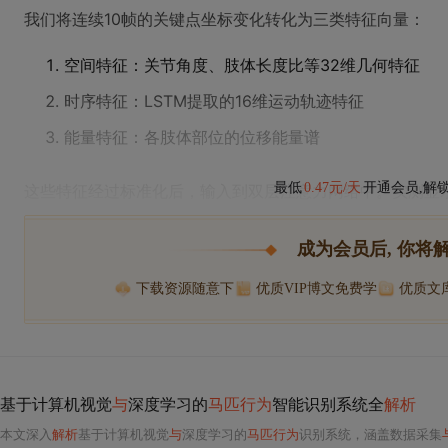
我们将连续10帧的关键点坐标变化转化为三类特征向量：
空间特征：关节角度、肢体长度比等32维几何特征
时序特征：LSTM提取的16维运动轨迹特征
能量特征：各肢体部位的位移能量谱
最低
0.47元/天
开通会员,解
这些特征经过标准化后，输入到双层注意力网络中。实测显
成为会员后, 你将
下载资源随意下
优质VIP博文免费学
优质文
基于计算机视觉
与
深度学习的
马匹行为
智能识别系统全
解析
本文深入
解析
基于计算机视觉
与
深度学习的
马匹行为
识别系统，涵盖数据采集