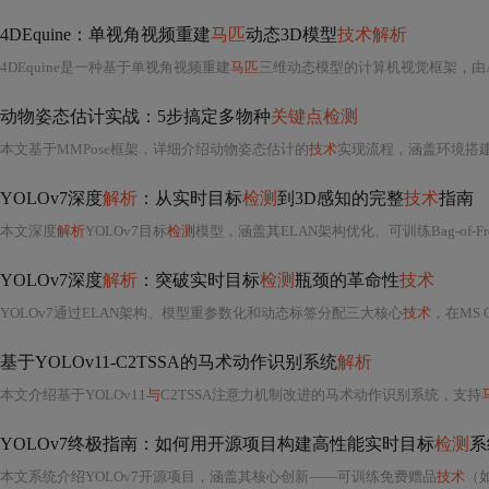
4DEquine：单视角视频重建
马匹
动态3D模型
技术解析
4DEquine是一种基于单视角视频重建
马匹
三维动态模型的计算机视觉框架，由AniMoFormer（动作捕捉）和Eq
动物姿态估计实战：5步搞定多物种
关键点检测
本文基于MMPose框架，详细介绍动物姿态估计的
技术
实现流程，涵盖环境搭
YOLOv7深度
解析
：从实时目标
检测
到3D感知的完整
技术
指南
本文深度
解析
YOLOv7目标
检测
模型，涵盖其ELAN架构优化、可训练Bag-of-F
YOLOv7深度
解析
：突破实时目标
检测
瓶颈的革命性
技术
YOLOv7通过ELAN架构、模型重参数化和动态标签分配三大核心
技术
，在MS 
基于YOLOv11-C2TSSA的马术动作识别系统
解析
本文介绍基于YOLOv11
与
C2TSSA注意力机制改进的马术动作识别系统，支持
YOLOv7终极指南：如何用开源项目构建高性能实时目标
检测
系
本文系统介绍YOLOv7开源项目，涵盖其核心创新——可训练免费赠品
技术
（如E