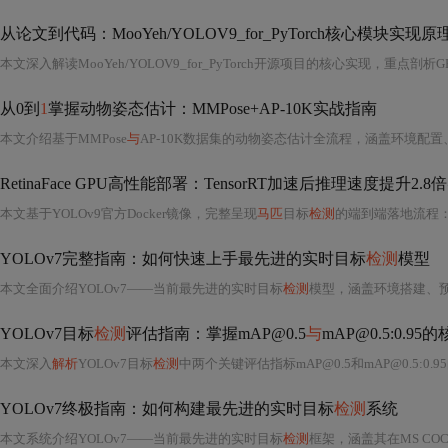
从论文到代码：MooYeh/YOLOV9_for_PyTorch核心模块实现原
本文深入解读MooYeh/YOLOV9_for_PyTorch开源项目的核心实现，重点剖
从0到
1
掌握动物姿态估计：MMPose+AP-10K实战指南
本文介绍基于MMPose
与
AP-10K数据集的动物姿态估计全流程，涵盖环境配置、模型
RetinaFace GPU高性能部署：TensorRT加速后推理速度提升2.8
本文基于YOLOv9官方Docker镜像，完整呈现
马匹
目标
检测
的端到端落地流程
YOLOv7完整指南：如何快速上手最先进的实时目标
检测
模型
本文全面介绍YOLOv7——当前最先进的实时目标
检测
模型，涵盖环境搭建、
YOLOv7目标
检测
评估指南：掌握mAP@0.5
与
mAP@0.5:0.9
本文深入
解析
YOLOv7目标
检测
中两个关键评估指标mAP@0.5和mAP@0.5:0.95的本质差异
YOLOv7终极指南：如何构建最先进的实时目标
检测
系统
本文系统介绍YOLOv7——当前最先进的实时目标
检测
框架，涵盖其在MS CO