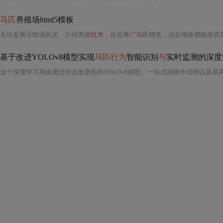
马匹
养殖场html5模板
无论是展示牧场风光、介绍养殖
技术
，还是推广
马匹
销售，这款模板都能发挥
基于改进YOLOv8模型实现
马匹行为
智能识别
与
实时监测的深度学习系统源码分享_一条龙教学YOLOV
这个深度学习系统通过结合改进后的YOLOv8模型、一站式的操作流程以及易用