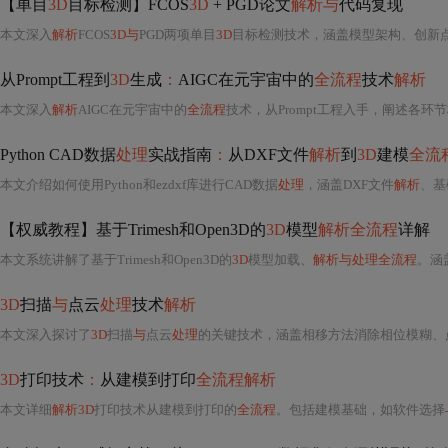
【单目
3D
目标检测】FCOS
3D
+ PGD论文
解析与
代码复现
本文深入
解析
FCOS
3D与
PGD两项单目
3D
目标检测技术，涵盖模型架构、创新
从Prompt工程到
3D
生成
：
AIGC在元宇宙中的
全流程
技术
解析
本文深入
解析
AIGC在元宇宙中的
全流程
技术，从Prompt工程入手，阐述各环
Python CAD数据
处理
实战指南
：
从DXF文件
解析
到
3D
建模
全流
本文介绍如何使用Python和ezdxf库进行CAD数据
处理
，涵盖DXF文件
解析
、基
【权威教程】基于Trimesh和Open3D的
3D
模型
解析全流程
详解
本文系统讲解了基于Trimesh和Open3D的
3D
模型加载、
解析与处理全流程
。涵盖环境
3D
扫描
与
点云
处理
技术
解析
本文深入探讨了
3D
扫描
与
点云
处理
的关键技术，涵盖相移方法消除相位模糊、点云重建距离图像、主动
3D
打印技术
：
从建模到打印
全流程解析
本文详细
解析3D
打印技术从建模到打印的
全流程
。包括建模基础，如软件选择