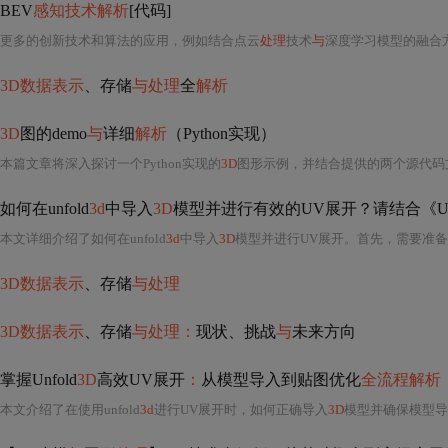
BEV
感知技术解析
[代码]
更多的创新技术和算法的应用，例如结合点云
处理
技术
与
深度学习模型的融合
3D数据表示
、存储
与处理
全
解析
3D
图的demo
与
详细
解析
（Python实现）
本篇文章将深入探讨一个Python实现的
3D
图形示例，并结合提供的两个源代码文件“3Dtu.p
如何在unfold
3d
中导入
3D
模型并进行有效的UV展开？请结合《UV展
本文详细介绍了如何在unfold
3d
中导入
3D
模型并进行UV展开。首先，需要准
3D数据表示
、存储
与处理
3D数据表示
、存储
与处理：
现状、挑战
与
未来方向
掌握Unfold
3D
高效UV展开
：
从模型导入到贴图优化
全流程解析
本文介绍了在使用unfold
3d
进行UV展开时，如何正确导入
3D
模型并确保模型导入后进行有效的UV展开。文章强调了模型准备的重要性，包括几何结构的正确性、导出格式的选