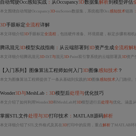
自动驾驶Occ感知实战
：
从Occupancy
3D
数据集
解析
到模型评估
本文围绕自动驾驶Occupancy
3D
-nuScenes数据集，系统梳理Occ
感知技术
链路
3D
手眼标定
全流程
详解
本文详细介绍
3D
手眼标定
全流程
，包括硬件准备、环境搭建，标定步骤有相机内参标定、
腾讯混元
3D
模型实战指南
：
从云端部署到
3D
资产生成
全流程解
本文详细介绍腾讯混元
3D
-DiT
与
混元
3D
-Paint双引擎系统的云端部署及
3D
资产
【入门系列】图像算法工程师如何入门
3D
图像
感知技术
？
本文为图像算法工程师提供了一条从基础到实践的
3D
图像
感知技术
入门路径。
Wonder
3D与
MeshLab
：3D
模型后
处理与
优化技巧
本文介绍了如何利用Wonder
3D
和MeshLab对
3D
模型进行后
处理与
优化。涵盖从模
掌握STL文件
处理与3D
打印技术
：
MATLAB源码
解析
本文详细介绍了STL文件格式及其在
3D
打印中的应用，重点
解析
了MATLAB环境下STL文件的读取、