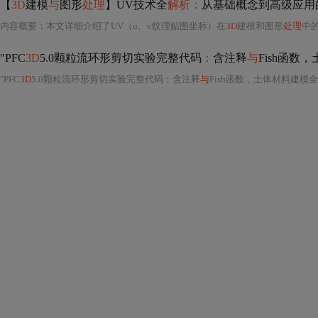
【
3D
建模
与
图形
处理
】UV技术全
解析：
从基础概念到高级应用
内容概要
：
本文详细介绍了UV（u、v纹理贴图坐标）在
3D
建模和图形
处理
中的重
"PFC
3D
5.0颗粒流环形剪切实验完整代码
：
含注释
与
Fish函数
"PFC
3D
5.0颗粒流环形剪切实验完整代码
：
含注释
与
Fish函数，土体材料建模全