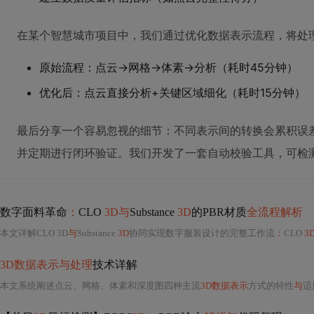
在某个智慧城市项目中，我们通过优化数据表示流程，将处
原始流程：点云→网格→体素→分析（耗时45分钟）
优化后：点云直接分析+关键区域细化（耗时15分钟）
最后分享一个容易忽视的细节：不同表示间的转换会累积误差。建
并定期进行闭环验证。我们开发了一套自动校验工具，可检测
数字面料革命
：
CLO
3D与
Substance
3D
的PBR材质
全流程解析
本文详解CLO 3D
与
Substance
3D
协同实现数字服装设计的完整工作流
：
CLO
3
3D数据表示与处理
技术详解
本文系统阐述点云、网格、体素和深度图四种主流
3D数据表示
方式的特性
与
适