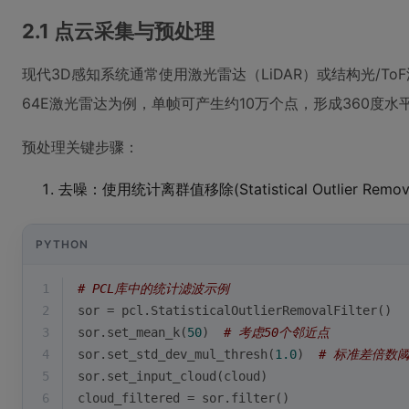
2.1 点云采集与预处理
现代3D感知系统通常使用激光雷达（LiDAR）或结构光/ToF深
64E激光雷达为例，单帧可产生约10万个点，形成360度水
预处理关键步骤：
去噪：使用统计离群值移除(Statistical Outlier Remo
PYTHON
1
# PCL库中的统计滤波示例
2
sor = pcl.StatisticalOutlierRemovalFilter()
3
sor.set_mean_k(
50
)  
# 考虑50个邻近点
4
sor.set_std_dev_mul_thresh(
1.0
)  
# 标准差倍数
5
sor.set_input_cloud(cloud)
6
cloud_filtered = sor.
filter
()