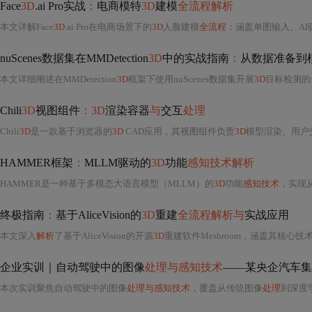
Face
3D
.ai Pro实战
：
电商模特
3D
建模
全流程解析
本文详解Face
3D
.ai Pro在电商场景下的
3D
人脸建模
全流程：
涵盖单图输入、AI
nuScenes数据集在MMDetection
3D
中的实战指南
：
从数据准备到
本文详细阐述在MMDetection
3D
框架下使用nuScenes数据集开展
3D
目标检测的
Chili
3D
视图组件
：3D
渲染容器
与
交互
处理
Chili
3D
是一款基于浏览器的
3D
CAD应用，其视图组件负责
3D
模型渲染、用户
HAMMER框架
：
MLLM驱动的
3D
功能
感知技术解析
HAMMER是一种基于多模态大语言模型（MLLM）的
3D
功能
感知技术
，实现
终极指南
：
基于AliceVision的
3D
重建
全流程解析与
实战应用
本文深入
解析
了基于AliceVision的开源
3D
重建软件Meshroom，涵盖其核心
企业实训｜自动驾驶中的图像
处理与感知技术
——某央企汽车集
本次实训聚焦自动驾驶中的图像
处理与感知技术
，覆盖从传统图像
处理
到深度学习