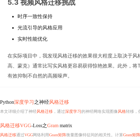
5.3 视频风格迁移挑战
时序一致性保持
光流引导的风格应用
实时性能优化
在实际项目中，我发现风格迁移的效果很大程度上取决于风
高、蒙克）通常比写实风格更容易获得惊艳效果。此外，将TV 
有效抑制不自然的高频噪声。
Python
深度学习
之神经
风格迁移
本文详细介绍了神经
风格迁移
，通过
深度学习
的神经网络实现图像
风格
转移，
风格迁移VGG
-Loss之
Gram
matrix
风格迁移
通过
VGG
网络利用
Gram矩阵
衡量图像特征间的相关性。计算
Gram矩