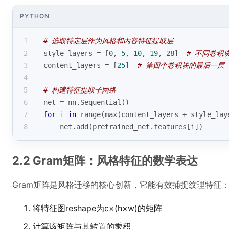
PYTHON
1
# 选取特定层作为风格和内容特征提取层
2
style_layers = [
0
, 
5
, 
10
, 
19
, 
28
]  
# 不同卷积
3
content_layers = [
25
]  
# 第四个卷积块的最后一层
4
5
# 构建特征提取子网络
6
net = nn.Sequential()
7
for
 i 
in
range
(
max
(content_layers + style_lay
8
    net.add(pretrained_net.features[i])
2.2 Gram矩阵：风格特征的数学表达
Gram矩阵是风格迁移的核心创新，它能有效捕捉纹理特征
将特征图reshape为c×(h×w)的矩阵
计算该矩阵与其转置的乘积