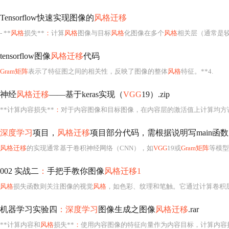
Tensorflow快速实现图像的
风格迁移
- **
风格
损失**
：
计算
风格
图像与目标
风格
化图像在多个
风格
相关层（通常是较浅层，如`
tensorflow图像
风格迁移
代码
Gram矩阵
表示了特征图之间的相关性，反映了图像的整体
风格
特征。**4.
神经
风格迁移
——基于keras实现（
VGG
19）.zip
**计算内容损失**
：
对于内容图像和目标图像，在内容层的激活值上计算均方误差
深度学习
项目，
风格迁移
项目部分代码，需根据说明写main函数
风格迁移
的实现通常基于卷积神经网络（CNN），如
VGG
19或
Gram矩阵
等模型
002 实战二
：
手把手教你图像
风格迁移1
风格
损失函数则关注图像的视觉
风格
，如色彩、纹理和笔触。它通过计算卷积
机器学习实验四
：深度学习
图像生成之图像
风格迁移
.rar
**计算内容和
风格
损失**
：
使用内容图像的特征向量作为内容目标，计算内容