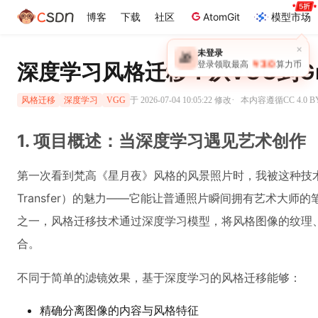
博客
下载
社区
AtomGit
模型市场
×
未登录
🎁
￥30
深度学习风格迁移：从VGG到G
登录领取最高
算力币
·
于 2026-07-04 10:05:22 修改
本内容遵循CC 4.0 
风格迁移
深度学习
VGG
1. 项目概述：当深度学习遇见艺术创作
第一次看到梵高《星月夜》风格的风景照片时，我被这种技术深
Transfer）的魅力——它能让普通照片瞬间拥有艺术大
之一，风格迁移技术通过深度学习模型，将风格图像的纹理
合。
不同于简单的滤镜效果，基于深度学习的风格迁移能够：
精确分离图像的内容与风格特征