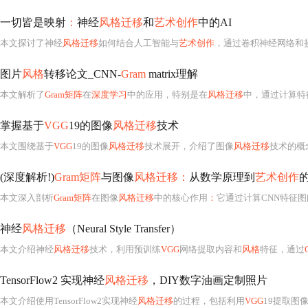
一切皆是映射
：
神经
风格迁移
和
艺术创作
中的AI
本文探讨了神经
风格迁移
如何结合人工智能与
艺术创作
，通过卷积神经网络和
图片
风格
转移论文_CNN-
Gram
matrix理解
本文解析了
Gram矩阵
在
深度学习
中的应用，特别是在
风格迁移
中，通过计算特
掌握基于
VGG
19的图像
风格迁移
技术
本文围绕基于
VGG
19的图像
风格迁移
技术展开，介绍了图像
风格迁移
技术的概
(深度解析!)
Gram矩阵
与图像
风格迁移：
从数学原理到
艺术创作
本文深入剖析
Gram矩阵
在图像
风格迁移
中的核心作用
：
它通过计算CNN特征图间的
神经
风格迁移
（Neural Style Transfer）
本文介绍神经
风格迁移
技术，利用预训练
VGG
网络提取内容和
风格
特征，通过
TensorFlow2 实现神经
风格迁移
，DIY数字油画定制照片
本文介绍使用TensorFlow2实现神经
风格迁移
的过程，包括利用
VGG
19提取图