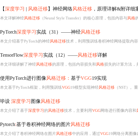
【
深度学习
|
风格迁移
】神经网络
风格迁移
，原理详解&附详细
本文详解神经
风格迁移
（Neural Style Transfer）的核心原理，包括内容与
风格
PyTorch
深度学习
实战（31）——神经
风格迁移
本文介绍基于PyTorch的神经
风格迁移
技术，利用预训练卷积神经网络提取内容
TensorFlow
深度学习
实战（12）——
风格迁移
详解
本文详细讲解了神经
风格迁移
的原理，包括内容损失和
风格
损失的计算方法，并基
使用PyTorch进行图像
风格迁移：
基于
VGG
19实现
本文基于PyTorch框架，利用预训练
VGG
19模型实现神经
风格迁移
（NST）。
毕设
深度学习
图像
风格迁移
本文介绍了基于
深度学习
的
风格迁移
技术，主要利用
VGG
网络进行图像内容和
Pytorch
:
基于卷积神经网络的图片
风格迁移
本文介绍了卷积神经网络在图片
风格迁移
中的应用，通过
VGG
19网络分离图像