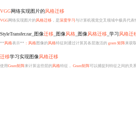
VGG
网络实现图片的
风格迁移
VGG
网络实现图片的
风格迁移
，是
深度学习
与计算机视觉交叉领域中极具代表性且理论扎实、实践成熟的技术范式。
StyleTransfer.rar_图像
迁移
_图像
风格
_图像
风格迁移
_学习
风格迁
**
风格
表示**
：风格
图像的
风格
特征则通过计算其各层激活的
gram 矩阵
来获
迁移
学习实现图像
风格迁移
使用
Gram矩阵
来计算这些层的
风格
特征，
Gram矩阵
可以捕捉到特征之间的关