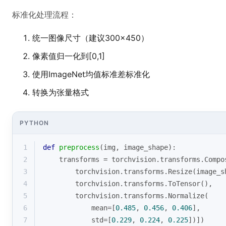
标准化处理流程：
统一图像尺寸（建议300×450）
像素值归一化到[0,1]
使用ImageNet均值标准差标准化
转换为张量格式
PYTHON
1
def
preprocess
(
img, image_shape
):
2
    transforms = torchvision.transforms.Compo
3
        torchvision.transforms.Resize(image_s
4
        torchvision.transforms.ToTensor(),
5
        torchvision.transforms.Normalize(
6
            mean=[
0.485
, 
0.456
, 
0.406
],
7
            std=[
0.229
, 
0.224
, 
0.225
])])