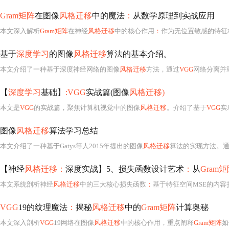
Gram矩阵
在图像
风格迁移
中的魔法
：
从数学原理到实战应用
本文深入解析
Gram矩阵
在神经
风格迁移
中的核心作用
：
作为无位置敏感的特征相关
基于
深度学习
的图像
风格迁移
算法的基本介绍。
本文介绍了一种基于深度神经网络的图像
风格迁移
方法，通过
VGG
网络分离并
【
深度学习
基础】
:VGG
实战篇(图像
风格迁移)
本文是
VGG
的实战篇，聚焦计算机视觉中的图像
风格迁移
。介绍了基于
VGG
实
图像
风格迁移
算法学习总结
本文介绍了一种基于Gatys等人2015年提出的图像
风格迁移
算法的实现方法。通过计算Sty
【神经
风格迁移：
深度实战】5、损失函数设计艺术
：
从
Gram
本文系统剖析神经
风格迁移
中的三大核心损失函数
：
基于特征空间MSE的内容
VGG
19的纹理魔法
：
揭秘
风格迁移
中的
Gram矩阵
计算奥秘
本文深入剖析
VGG
19网络在图像
风格迁移
中的核心作用，重点阐释
Gram矩阵
如