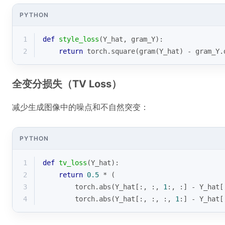
PYTHON
1
def
style_loss
(
Y_hat, gram_Y
):
2
return
 torch.square(gram(Y_hat) - gram_Y.
全变分损失（TV Loss）
减少生成图像中的噪点和不自然突变：
PYTHON
1
def
tv_loss
(
Y_hat
):
2
return
0.5
 * (
3
        torch.
abs
(Y_hat[:, :, 
1
:, :] - Y_hat[
4
        torch.
abs
(Y_hat[:, :, :, 
1
:] - Y_hat[