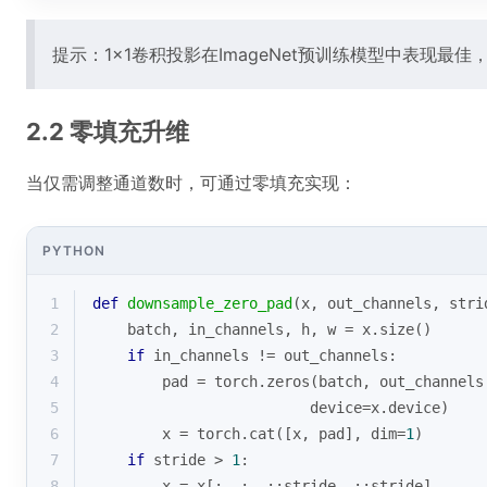
提示：1×1卷积投影在ImageNet预训练模型中表现最
2.2 零填充升维
当仅需调整通道数时，可通过零填充实现：
PYTHON
1
def
downsample_zero_pad
(
x, out_channels, stri
2
    batch, in_channels, h, w = x.size()
3
if
 in_channels != out_channels:
4
        pad = torch.zeros(batch, out_channels
5
                         device=x.device)
6
        x = torch.cat([x, pad], dim=
1
)
7
if
 stride > 
1
:
8
        x = x[:, :, ::stride, ::stride]