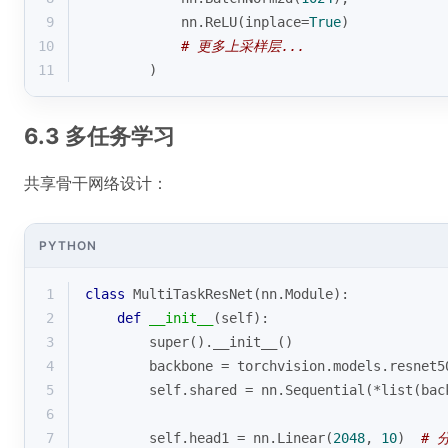
9
            nn.ReLU(inplace=
True
)
10
# 更多上采样层...
11
        )
6.3 多任务学习
共享骨干网络设计：
PYTHON
1
class
MultiTaskResNet
(
nn.Module
):
2
def
__init__
(
self
):
3
super
().__init__()
4
        backbone = torchvision.models.resnet5
5
        self.shared = nn.Sequential(*
list
(bac
6
7
        self.head1 = nn.Linear(
2048
, 
10
)  
# 