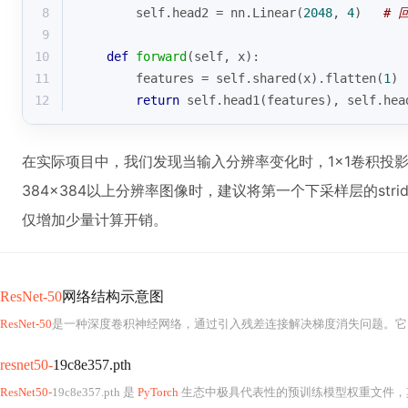
8
        self.head2 = nn.Linear(
2048
, 
4
)   
# 
9
10
def
forward
(
self, x
):
11
        features = self.shared(x).flatten(
1
)
12
return
 self.head1(features), self.hea
在实际项目中，我们发现当输入分辨率变化时，1×1卷积投
384×384以上分辨率图像时，建议将第一个下采样层的stri
仅增加少量计算开销。
ResNet-50
网络结构示意图
ResNet-50
是一种深度卷积神经网络，通过引入残差连接解决梯度消失问题。它
resnet50-
19c8e357.pth
ResNet50-
19c8e357.pth 是
PyTorch
生态中极具代表性的预训练模型权重文件，