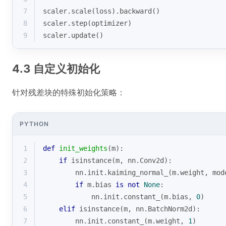
7
scaler.scale(loss).backward()
8
scaler.step(optimizer)
9
scaler.update()
4.3 自定义初始化
针对残差块的特殊初始化策略：
PYTHON
1
def
init_weights
(
m
):
2
if
isinstance
(m, nn.Conv2d):
3
        nn.init.kaiming_normal_(m.weight, mod
4
if
 m.bias 
is
not
None
:
5
            nn.init.constant_(m.bias, 
0
)
6
elif
isinstance
(m, nn.BatchNorm2d):
7
        nn.init.constant_(m.weight, 
1
)