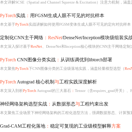
PyTorch
实战
：
用FGSM生成人眼不可见的对抗样本
本文基于
PyTorch
实战讲解如何使用FGSM变体生成人眼不可见的定向对抗样本
定制化CNN主干网络
：ResNet
/DenseNet/Inception模块级组装实
本文深入探讨基于
ResNet
、DenseNet和Inception核心模块的CNN主干网络定制方法，涵盖模块原理（残差连接、密集连接、多尺
PyTorch
CNN图像分类实战
：
从训练调优到libtorch部署
本文聚焦
PyTorch
下CNN图像分类的工业级落地实践，涵盖轻量模型选型（
Res
PyTorch
Autograd 核心机制
与
工程实践深度解析
本文深入剖析
PyTorch
Autograd的三大基石
：
Tensor（含requires_grad开关
神经网络架构选型实战
：
从数据形态
与
工程约束出发
本文聚焦工业场景下神经网络架构的工程化选型方法，强调数据形态、计算预
Grad-CAM工程化落地
：
稳定可复现的工业级模型解释
方案