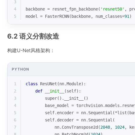
3
4
backbone = resnet_fpn_backbone(
'resnet50'
, pr
5
model = FasterRCNN(backbone, num_classes=
91
)
6.2 语义分割改造
构建U-Net风格架构：
PYTHON
1
class
ResUNet
(
nn.Module
):
2
def
__init__
(
self
):
3
super
().__init__()
4
        base_model = torchvision.models.resne
5
        self.encoder = nn.Sequential(*
list
(ba
6
        self.decoder = nn.Sequential(
7
            nn.ConvTranspose2d(
2048
, 
1024
, ke
8
            nn.BatchNorm2d(
1024
),