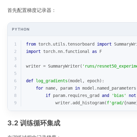
首先配置梯度记录器：
PYTHON
1
from
 torch.utils.tensorboard 
import
 SummaryWr
2
import
 torch.nn.functional 
as
 F
3
4
writer = SummaryWriter(
'runs/resnet50_experim
5
6
def
log_gradients
(
model, epoch
):
7
for
 name, param 
in
 model.named_parameters
8
if
 param.requires_grad 
and
'bias'
not
9
            writer.add_histogram(
f'grad/
{name
3.2 训练循环集成