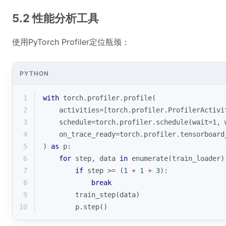
5.2 性能分析工具
使用PyTorch Profiler定位瓶颈：
PYTHON
1
with
 torch.profiler.profile(
2
    activities=[torch.profiler.ProfilerActivi
3
    schedule=torch.profiler.schedule(wait=
1
, 
4
    on_trace_ready=torch.profiler.tensorboard
5
) 
as
 p:
6
for
 step, data 
in
enumerate
(train_loader)
7
if
 step >= (
1
 + 
1
 + 
3
):
8
break
9
        train_step(data)
10
        p.step()