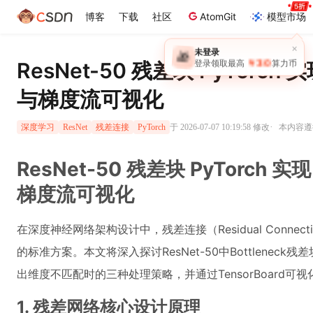
博客
下载
社区
AtomGit
模型市场
×
未登录
🎁
￥30
ResNet-50 残差块 PyTor
登录领取最高
算力币
与梯度流可视化
·
于 2026-07-07 10:19:58 修改
本内容遵循
深度学习
ResNet
残差连接
PyTorch
ResNet-50 残差块 PyTorc
梯度流可视化
在深度神经网络架构设计中，残差连接（Residual Conne
的标准方案。本文将深入探讨ResNet-50中Bottleneck
出维度不匹配时的三种处理策略，并通过TensorBoard
1. 残差网络核心设计原理