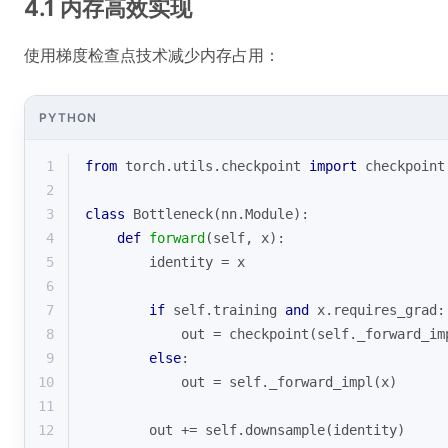
4.1 内存高效实现
使用梯度检查点技术减少内存占用：
PYTHON
1
from
 torch.utils.checkpoint 
import
 checkpoint
2
3
class
Bottleneck
(
nn.Module
):
4
def
forward
(
self, x
):
5
        identity = x
6
7
if
 self.training 
and
 x.requires_grad:
8
            out = checkpoint(self._forward_im
9
else
:
10
            out = self._forward_impl(x)
11
12
        out += self.downsample(identity)