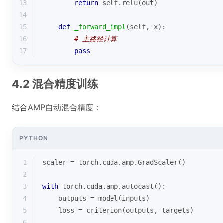
13
return
 self.relu(out)
14
15
def
_forward_impl
(
self, x
):
16
# 主路径计算
17
pass
4.2 混合精度训练
结合AMP自动混合精度：
PYTHON
1
scaler = torch.cuda.amp.GradScaler()
2
3
with
 torch.cuda.amp.autocast():
4
    outputs = model(inputs)
5
    loss = criterion(outputs, targets)
6