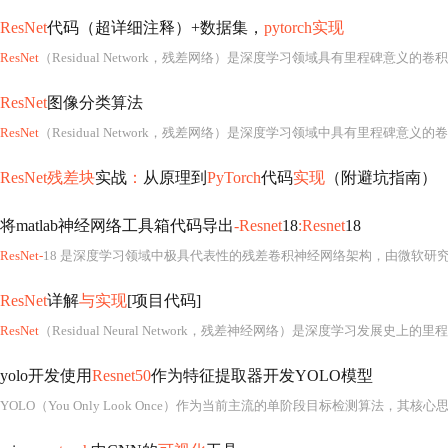
ResNet
代码（超详细注释）+数据集，
pytorch实现
ResNet
（Residual Network，残差网络）是深度学习领域具有里程碑意义的卷积神经网络架构，由何恺明等人于2015年在论文《Deep Residual Learning for Image Recognition》中首次提出，一举解决了深层网络训练过程中普遍存在的梯度消失、退化（degradation）以及难以收敛等核心难题。其核
ResNet
图像分类算法
ResNet
（Residual Network，残差网络）是深度学习领域中具有里程碑意义的卷积神经网络架构，由何恺明等人于2015年在论文《Deep Residual Learning for
ResNet残差块
实战
：
从原理到
PyTorch
代码
实现
（附避坑指南）
将matlab神经网络工具箱代码导出
-Resnet
18
:Resnet
18
ResNet-
18 是深度学习领域中极具代表性的残差卷积神经网络架构，由微软研究院于2015年在论文《Deep Residual Learn
ResNet
详解
与实现
[项目代码]
ResNet
（Residual Neural Network，残差神经网络）是深度学习发展史上的里程碑式架构，由微软
yolo开发使用
Resnet50
作为特征提取器开发YOLO模型