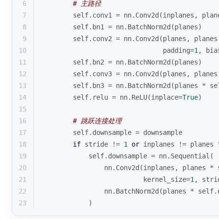
6
# 主路径
7
        self.conv1 = nn.Conv2d(inplanes, plan
8
        self.bn1 = nn.BatchNorm2d(planes)
9
        self.conv2 = nn.Conv2d(planes, planes
10
                               padding=
1
, bia
11
        self.bn2 = nn.BatchNorm2d(planes)
12
        self.conv3 = nn.Conv2d(planes, planes
13
        self.bn3 = nn.BatchNorm2d(planes * se
14
        self.relu = nn.ReLU(inplace=
True
)
15
16
# 跳跃连接处理
17
        self.downsample = downsample
18
if
 stride != 
1
or
 inplanes != planes 
19
            self.downsample = nn.Sequential(
20
                nn.Conv2d(inplanes, planes * 
21
                          kernel_size=
1
, stri
22
                nn.BatchNorm2d(planes * self.
23
            )