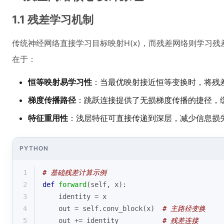
1.1 残差学习机制
传统神经网络直接学习目标映射H(x)，而残差网络则学习残差函数F
在于：
恒等映射易学习性
：当最优映射接近恒等变换时，将残
梯度传播路径
：跳跃连接提供了无损梯度传播的捷径，
特征重用性
：浅层特征可直接传递到深层，减少信息损
PYTHON
1
# 基础残差计算示例
2
def
forward
(
self, x
):
3
    identity = x
4
    out = self.conv_block(x)  
# 主路径变换
5
    out += identity           
# 残差连接