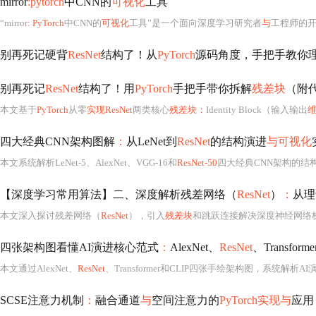
mirror
:pytorch
中CNN的
可视化
工具
“mirror
: PyTorch
中CNN的
可视化
工具”是一个面向深度学习研究者
与
工程师的开源Py
别再死记硬背
ResNet
结构了！从
PyTorch
源码角度，手把手教你
别再死记
ResNet
结构了！用
PyTorch
手把手带你拆解
残差块
（附
本文基于
PyTorch
从零
实现ResNet
两类核心
残差块：
Identity Block（输入输出
四大经典CNN架构图解
：
从LeNet到
ResNet
的结构演进
与可视化
本文系统解析LeNet-5、AlexNet、VGG-16和
ResNet-50
四大经典CNN架构的结
【深度学习常用算法】二、深度解析残差网络（
ResNet
）
：
从理
本文深入探讨残差网络（
ResNet
），引入
残差块
和跳跃连接解决深度神经网络梯度消失
四张架构图看懂AI演进核心范式
：
AlexNet、
ResNet
、Transform
本文通过AlexNet、
ResNet
、Transformer和CLIP四张手绘架构图，系统解析AI演进中具
SCSE注意力机制
：
融合通道
与
空间注意力的
PyTorch实现与
应用