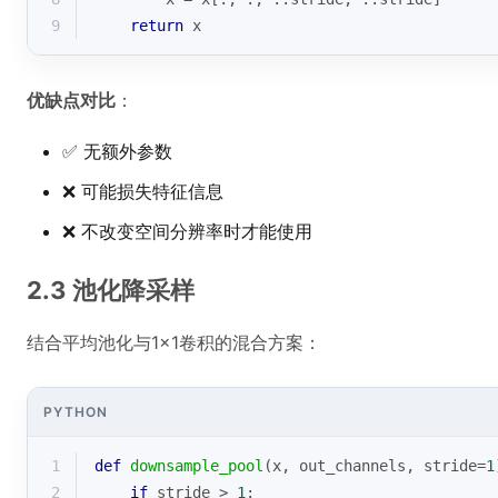
9
return
 x
优缺点对比
：
✅ 无额外参数
❌ 可能损失特征信息
❌ 不改变空间分辨率时才能使用
2.3 池化降采样
结合平均池化与1×1卷积的混合方案：
PYTHON
1
def
downsample_pool
(
x, out_channels, stride=
1
2
if
 stride > 
1
: