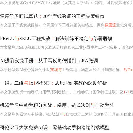
本文系统阐述Grad-CAM在工业场景（尤其是医疗AI）中稳定、可复现落地的
深度学习面试真题
：
20个产线验证的工程决策锚点
本文基于产线实战提炼20个深度学习工程决策关键锚点，聚焦
梯度流
量化分析、激活函数硬件执行效率
PReLU
与
SELU工程实战
：
解决训练不稳定
与
部署瓶颈
AI进阶实操手册
：
从手写反向传播到LoRA微调
本手册聚焦AI核心算法的手动
实现与
工程落地，涵盖从线性回归解析解、
PyTo
一维、二维
与1
x
1
卷积核
：
从原理到实战的深度解析
本文系统剖析一维卷积（用于序列建模）、二维卷积（图像特征提取）及
1
x
1
卷
机器学习中的微积分实战
：
梯度、链式法则
与
自动微分
本文聚焦机器学习中梯度、链式法则
与
自动微分三大核心微积分工具的工程化应用。深入剖析梯度下降的本质是方向优化而非数学推导，链
哥伦比亚大学免费AI课
：
零基础动手构建端到端模型