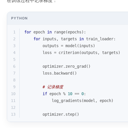
在训练过程中记录梯度：
PYTHON
1
for
 epoch 
in
range
(epochs):
2
for
 inputs, targets 
in
 train_loader:
3
        outputs = model(inputs)
4
        loss = criterion(outputs, targets)
5
6
        optimizer.zero_grad()
7
        loss.backward()
8
9
# 记录梯度
10
if
 epoch % 
10
 == 
0
:
11
            log_gradients(model, epoch)
12
13
        optimizer.step()