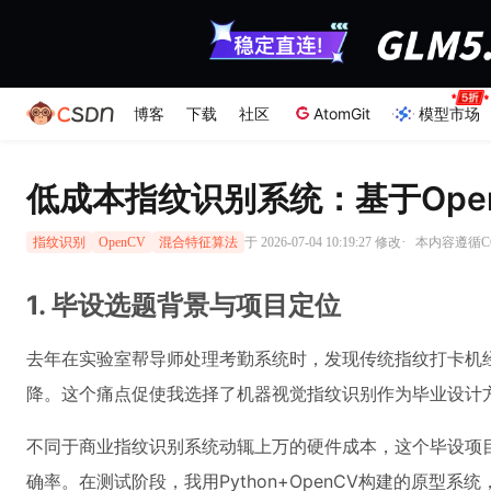
博客
下载
社区
AtomGit
模型市场
低成本指纹识别系统：基于Ope
·
于 2026-07-04 10:19:27 修改
本内容遵循CC 
指纹识别
OpenCV
混合特征算法
1. 毕设选题背景与项目定位
去年在实验室帮导师处理考勤系统时，发现传统指纹打卡机
降。这个痛点促使我选择了机器视觉指纹识别作为毕业设计
不同于商业指纹识别系统动辄上万的硬件成本，这个毕设项目
确率。在测试阶段，我用Python+OpenCV构建的原型系