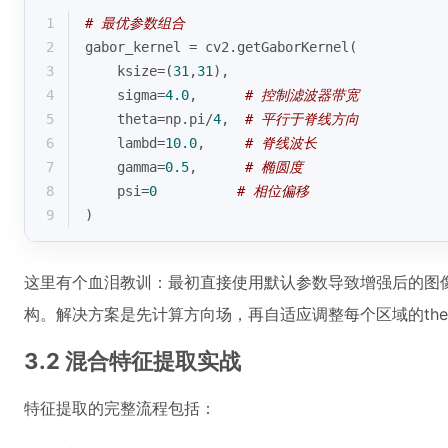
1
# 最优参数组合
2
gabor_kernel = cv2.getGaborKernel(
3
    ksize=(
31
,
31
),
4
    sigma=
4.0
,      
# 控制滤波器带宽
5
    theta=np.pi/
4
,  
# 平行于脊线方向
6
    lambd=
10.0
,     
# 脊线波长
7
    gamma=
0.5
,      
# 椭圆度
8
    psi=
0
# 相位偏移
9
)
这里有个血泪教训：最初直接使用默认参数导致增强后的图
构。解决方案是先计算方向场，再自适应调整每个区域的the
3.2 混合特征提取实战
特征提取的完整流程包括：