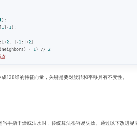
1
):
[
1
]-
1
):
:i+
2
, j-
1
:j+
2
]
(neighbors) - 
1
) // 
2
端点
生成128维的特征向量，关键是要对旋转和平移具有不变性。
是当手指干燥或沾水时，传统算法很容易失效。通过以下改进显