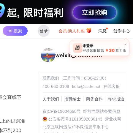
AI 搜索
登录
会员·新人礼包
消息
创作中心
weixin_29057695
联系我们（工作时间：8:30-22:00）
400-660-0108
kefu@csdn.net
在线客服
率会直线下
关于我们
招贤纳士
商务合作
寻求报道
京ICP备19004658号
经营性网站备案信息
公安备案号11010502030143
营业执照
以上的识别准
北京互联网违法和不良信息举报中心
本不到200