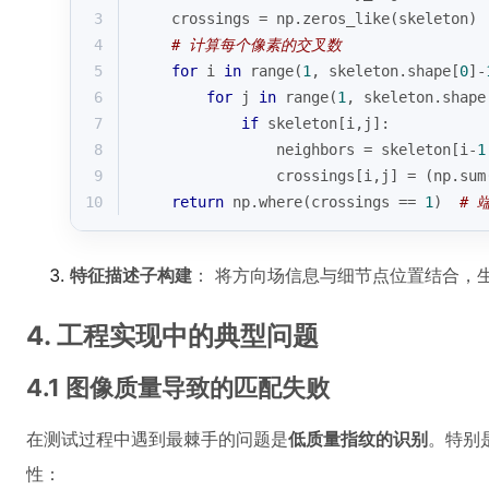
3
    crossings = np.zeros_like(skeleton)
4
# 计算每个像素的交叉数
5
for
 i 
in
range
(
1
, skeleton.shape[
0
]-
6
for
 j 
in
range
(
1
, skeleton.shape
7
if
 skeleton[i,j]:
8
                neighbors = skeleton[i-
1
9
                crossings[i,j] = (np.
sum
10
return
 np.where(crossings == 
1
)  
# 
特征描述子构建
： 将方向场信息与细节点位置结合，
4. 工程实现中的典型问题
4.1 图像质量导致的匹配失败
在测试过程中遇到最棘手的问题是
低质量指纹的识别
。特别
性：