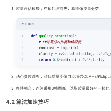
质量评估模块：在预处理前先计算图像质量分数
PYTHON
1
def
quality_score
(
img
):
2
# 计算局部对比度和清晰度
3
    contrast = img.std()
4
    clarity = cv2.Laplacian(img, cv2.CV_
5
return
0.6
*contrast + 
0.4
*clarity
动态参数调整：对低质量图像自动增强CLAHE的clipLi
多帧融合：连续采集3帧图像，选取质量最好的一帧处
4.2 算法加速技巧