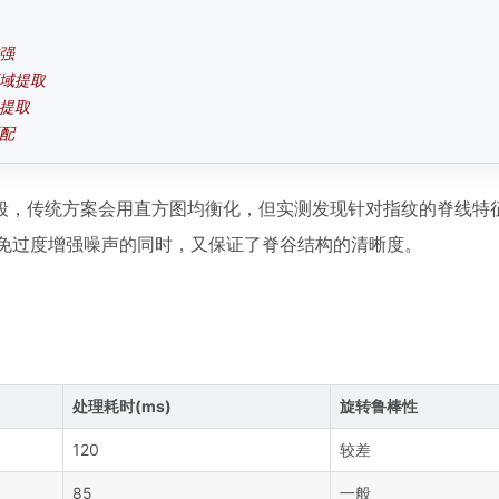
增强
区域提取
点提取
匹配
段，传统方案会用直方图均衡化，但实测发现针对指纹的脊线特征
能避免过度增强噪声的同时，又保证了脊谷结构的清晰度。
处理耗时(ms)
旋转鲁棒性
120
较差
85
一般