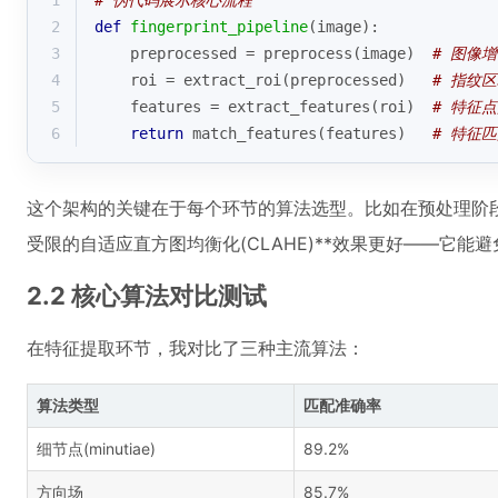
1
# 伪代码展示核心流程
2
def
fingerprint_pipeline
(
image
):
3
    preprocessed = preprocess(image)  
# 图像
4
    roi = extract_roi(preprocessed)   
# 指纹
5
    features = extract_features(roi)  
# 特征
6
return
 match_features(features)   
# 特征
这个架构的关键在于每个环节的算法选型。比如在预处理阶
受限的自适应直方图均衡化(CLAHE)**效果更好——它
2.2 核心算法对比测试
在特征提取环节，我对比了三种主流算法：
算法类型
匹配准确率
细节点(minutiae)
89.2%
方向场
85.7%