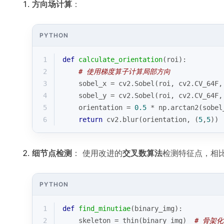
方向场计算
：
PYTHON
1
def
calculate_orientation
(
roi
):
2
# 使用梯度算子计算局部方向
3
    sobel_x = cv2.Sobel(roi, cv2.CV_64F,
4
    sobel_y = cv2.Sobel(roi, cv2.CV_64F,
5
    orientation = 
0.5
 * np.arctan2(sobel
6
return
 cv2.blur(orientation, (
5
,
5
)) 
细节点检测
： 使用改进的
交叉数算法
检测特征点，相
PYTHON
1
def
find_minutiae
(
binary_img
):
2
    skeleton = thin(binary_img)  
# 骨架化