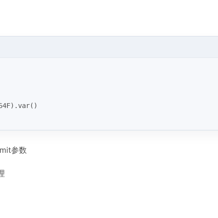
64F).var()
mit参数
理