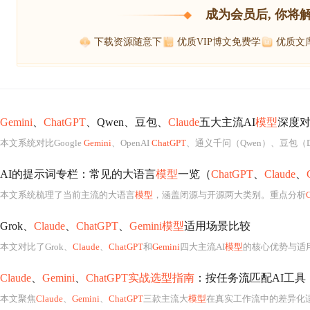
成为会员后, 你将
下载资源随意下
优质VIP博文免费学
优质文
Gemini
、
ChatGPT
、Qwen、豆包、
Claude
五大主流AI
模型
深度对
本文系统对比Google
Gemini
、OpenAI
ChatGPT
、通义千问（Qwen）、豆包（Doub
AI的提示词专栏：常见的大语言
模型
一览（
ChatGPT
、
Claude
、
本文系统梳理了当前主流的大语言
模型
，涵盖闭源与开源两大类别。重点分析
Grok、
Claude
、
ChatGPT
、
Gemini模型
适用场景比较
本文对比了Grok、
Claude
、
ChatGPT
和
Gemini
四大主流AI
模型
的核心优势与适用场
Claude
、
Gemini
、
ChatGPT实战选型指南
：按任务流匹配AI工具
本文聚焦
Claude
、
Gemini
、
ChatGPT
三款主流大
模型
在真实工作流中的差异化