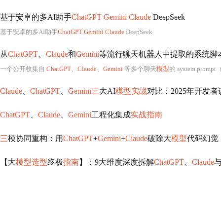
基于安卓的多AI助手
ChatGPT Gemini Claude
DeepSeek
基于安卓的多AI助手
ChatGPT Gemini Claude
DeepSeek
从
ChatGPT
、
Claude
和
Gemini
等流行聊天机器人中提取的系统脚
一个公开收集自
ChatGPT
、
Claude
、
Gemini
等多个聊天
模型
的 system promp
Claude
、
ChatGPT
、
Gemini三
大AI
模型实战
对比：2025年开发
ChatGPT
、
Claude
、
Gemini
工程化集成
实战指南
三
模协同重构：用
ChatGPT
+
Gemini
+
Claude
破除大
模型
代码幻觉
【大
模型选型
终极
指南
】：9大维度深度拆解
ChatGPT
、
Claude