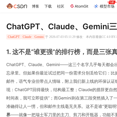
博客
下载
社区
AtomGit
模型市场
ChatGPT、Claude、Gemi
·
于 2026-07-03 05:11:29 修改
本内容遵循CC 4.0 B
ChatGPT
Claude
Gemini
1. 这不是“谁更强”的排行榜，而是三
ChatGPT、Claude、Gemini——这三个名字几乎每
忘录里。但如果你最近试过把同一份需求分别丢给它们：比
邮件，语气专业但带点人情味，附上我们新上线的环保认证
现：ChatGPT回得最快，结构最工整；Claude的措辞更
时间表，我可立即提供”；而Gemini则在第三段突然插入了一段
准确得让人一愣，但和邮件主线毫无关系。这不是谁“更聪明
界
——就像一把瑞士军刀里的主刀、剪刀和开瓶器，功能不