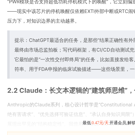
“PWR模块是否支持超低功耗停机模式下的唤醒”，它立刻编造了一个“
——现实中该芯片的停机唤醒仅依赖EXTI外部中断或RTC
压力下，对知识边界的主动越界。
提示：ChatGPT最适合的任务，是那些“结果正确性有
最终由市场总监拍板；写代码框架，有CI/CD自动测试
它最怕的是“一次性交付即终局”的任务，比如直接发给
符串、用于FDA申报的临床试验描述——这些场景里，
2.2 Claude：长文本逻辑的“建筑师思维
Anthropic的Claude系列，核心设计哲学是“Constituti
绝有害请求”、“优先选择可验证信息”、“承认自身知识局限
最低
0.47元/天
开通会员,解
展现出罕见的“结构稳定性”。我曾用Claude 3.5 Sonnet处