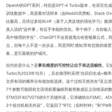
OpenAI的GPT系列，特别是GPT-4 Turbo版本，在语
训练数据中，高质量对话样本（如Reddit高赞帖、Stack O
比极高，且经过多轮RLHF（基于人类反馈的强化学习）微
真人说的”这件事，有近乎本能的优化。举个例子：当你输入
高中物理的学生”，ChatGPT不会直接甩出哈密顿量公式
点，但每个人不是一步步走，而是同时‘感知’所有岔路的坡
奏，是它最硬的护城河。
但代价是什么？是
事实精度的可控性让位于表达流畅性
。它
Turbo为2023年10月），且在推理时采用“自回归生成+
文所有词的概率分布做加权选择。这个过程天然存在“语义漂
7个参数可能因前文语境权重偏移而被替换成近义但错误的
STM32F407VGT6的5个关键外设，它准确给出FSMC、AD
2个低功耗相关外设”，它返回了“RTC（实时时钟）”和“P