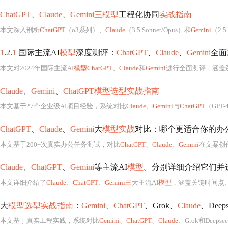
ChatGPT
、
Claude
、
Gemini三模型
工程化协同
实战指南
本文深入剖析
ChatGPT
（o3系列）、
Claude
（3.5 Sonnet/Opus）和
Gemini
（2.5
1
.2.
1
国际主流AI
模型
深度测评：
ChatGPT
、
Claude
、
Gemini
全面
本文对2024年国际主流AI
模型ChatGPT
、
Claude
和
Gemini
进行全面测评，涵盖逻辑推理、长
Claude
、
Gemini
、
ChatGPT模型选型实战指南
本文基于27个企业级AI项目经验，系统对比
Claude
、
Gemini
与
ChatGPT
（GPT-4 Turbo）在长文本理
ChatGPT
、
Claude
、
Gemini
大
模型实战
对比：哪个更适合你的办
本文基于200+次真实办公任务测试，对比
ChatGPT
、
Claude
、
Gemini
在文案创作、演示设计、数
Claude
、
ChatGPT
、
Gemini
等主流AI
模型
。分别详细介绍它们并进行
本文详细介绍了
Claude
、
ChatGPT
、
Gemini三
大主流AI
模型
，涵盖关键时间点、版本迭代、核心特点与优势等内容，并进行综合对比。还提及未来
大
模型选型实战指南
：
Gemini
、
ChatGPT
、Grok、
Claude
、Dee
本文基于真实工程实践，系统对比
Gemini
、
ChatGPT
、
Claude
、Grok和Deeps