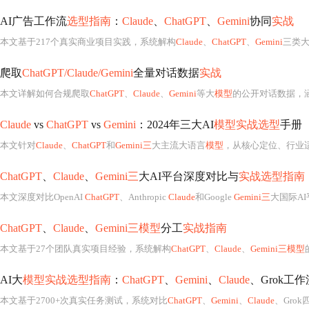
AI广告工作流
选型指南
：
Claude
、
ChatGPT
、
Gemini
协同
实战
本文基于217个真实商业项目实践，系统解构
Claude
、
ChatGPT
、
Gemini
三类
爬取
ChatGPT/Claude/Gemini
全量对话数据
实战
本文详解如何合规爬取
ChatGPT
、
Claude
、
Gemini
等大
模型
的公开对话数据，
Claude
vs
ChatGPT
vs
Gemini
：2024年三大AI
模型实战选型
手册
本文针对
Claude
、
ChatGPT
和
Gemini三
大主流大语言
模型
，从核心定位、行业适配（金融、
ChatGPT
、
Claude
、
Gemini三
大AI平台深度对比与
实战选型指南
本文深度对比OpenAI
ChatGPT
、Anthropic
Claude
和Google
Gemini三
大国际A
ChatGPT
、
Claude
、
Gemini三模型
分工
实战指南
本文基于27个团队真实项目经验，系统解构
ChatGPT
、
Claude
、
Gemini三模型
AI大
模型实战选型指南
：
ChatGPT
、
Gemini
、
Claude
、Grok工
本文基于2700+次真实任务测试，系统对比
ChatGPT
、
Gemini
、
Claude
、Grok