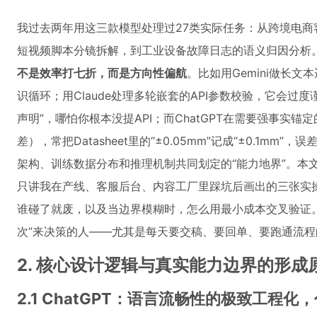
我过去两年用这三款模型处理过27类实际任务：从跨境电
短视频脚本分镜拆解，到工业设备故障日志的语义归因分析
不是效率打七折，而是方向性偏航
。比如用Gemini做长文
识循环；用Claude处理多轮嵌套的API参数校验，它会过度谨慎地
声明”，哪怕你根本没提API；而ChatGPT在需要强事实
差），常把Datasheet里的“±0.05mm”记成“±0.1mm
架构、训练数据分布和推理机制共同划定的“能力地界”。本
只讲我在产线、客服后台、内容工厂里踩坑后画出的三张实
谁碰了就废，以及当边界模糊时，怎么用最小成本交叉验证。
次”来决策的人——尤其是每天要交稿、要回单、要跑通流程
2. 核心设计逻辑与真实能力边界的形成
2.1 ChatGPT：语言流畅性的极致工程