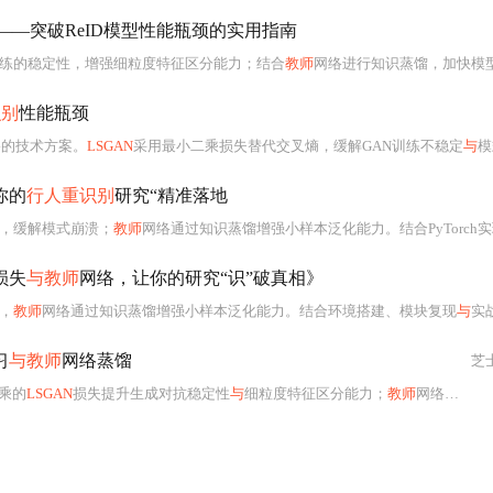
——突破ReID模型性能瓶颈的实用指南
练的稳定性，增强细粒度特征区分能力；结合
教师
网络进行知识蒸馏，加快模型收敛并提高泛化性。通过代
识别
性能瓶颈
络的技术方案。
LSGAN
采用最小二乘损失替代交叉熵，缓解GAN训练不稳定
与
模式崩
你的
行人重识别
研究“精准落地
，缓解模式崩溃；
教师
网络通过知识蒸馏增强小样本泛化能力。结合PyTorch实现环境搭建、模型
损失
与教师
网络，让你的研究“识”破真相》
，
教师
网络通过知识蒸馏增强小样本泛化能力。结合环境搭建、模块复现
与
实战训练，帮助读者从零构建高效R
习
与教师
网络蒸馏
芝
乘的
LSGAN
损失提升生成对抗稳定性
与
细粒度特征区分能力；
教师
网络驱动知识蒸馏，加速模型收敛并增强小样本泛化性。涵盖原理剖析、PyTorch代码实现（生成器/鉴别器损失设计、