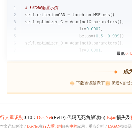
1
# LSGAN配置示例
2
self.criterionGAN = torch.nn.MSELoss()
3
self.optimizer_G = Adam(netG.parameters(), 
4
                       lr=
0.0002
, 
5
                       betas=(
0.5
, 
0.999
))
6
self.optimizer_D = Adam(netD.parameters(),
7
                       lr=
0.0001
,  
最低
0.
成
下载资源随意下
优质VIP
行人重识别
0-10：
DG-Net
(ReID)-代码无死角解读(6)-
lsgan
损失及
本文详细解读了
DG-Net
在
行人重识别
任务
中的
应用，重点分析了
LSGAN
损失函