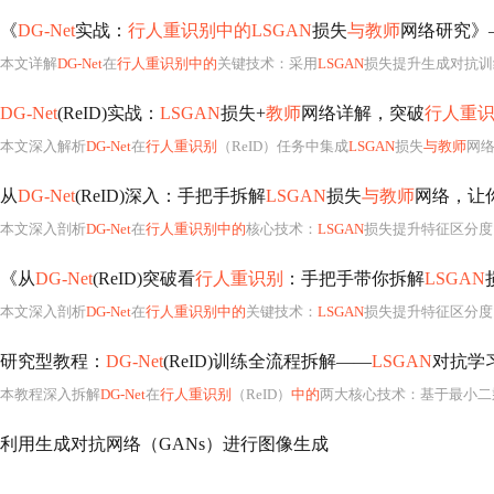
《
DG-Net
实战：
行人重识别中的LSGAN
损失
与教师
网络研究》
本文详解
DG-Net
在
行人重识别中的
关键技术：采用
LSGAN
损失提升生成对抗训
DG-Net
(ReID)实战：
LSGAN
损失+
教师
网络详解，突破
行人重
本文深入解析
DG-Net
在
行人重识别
（ReID）任务中集成
LSGAN
损失
与教师
网
从
DG-Net
(ReID)深入：手把手拆解
LSGAN
损失
与教师
网络，让
本文深入剖析
DG-Net
在
行人重识别中的
核心技术：
LSGAN
损失提升特征区分度
《从
DG-Net
(ReID)突破看
行人重识别
：手把手带你拆解
LSGAN
本文深入剖析
DG-Net
在
行人重识别中的
关键技术：
LSGAN
损失提升特征区分度
研究型教程：
DG-Net
(ReID)训练全流程拆解——
LSGAN
对抗学
本教程深入拆解
DG-Net
在
行人重识别
（ReID）
中的
两大核心技术：基于最小二
利用生成对抗网络（GANs）进行图像生成