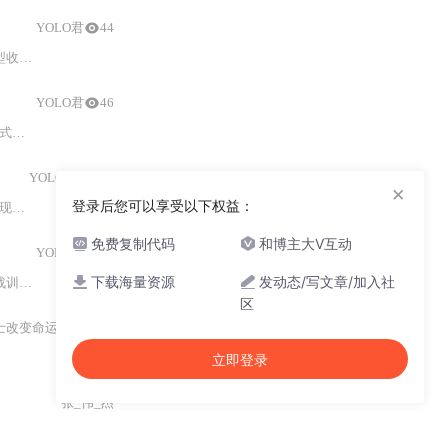
YOLO君
44
码实现
与
实验验证，显著提升ReID模型的Rank-
1
YOLO君
46
溃问题；
教师
网络通过知识蒸馏提升学生模型收敛速度
与
小样本泛化能力
YOLO君
168
×
登录后您可以享受以下权益：
构建
与
训练，并拓展至跨模态识别、轻量化部署及无监督域适
免费复制代码
和博主大V互动
YOLO君
49
下载海量资源
发动态/写文章/加入社
eID系统，并拓展至跨模态、轻量化
与
无监督
区
士改变命运了吗
41
立即登录
张_伟_杰