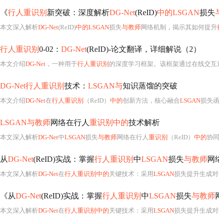
《
行人重识别
新突破：深度解析
DG-Net
(ReID)
中的LSGAN
损失
本文深入解析
DG-Net
(ReID)
中的LSGAN
损失
与教师
网络机制，揭示其如何提升
行人重识别
0-02：
DG-Net
(ReID)-论文翻译，详细解说（2）
本文介绍
DG-Net
，一种用于
行人重识别
的深度学习框架。该框架通过在线交互
DG-Net行人重识别
技术：
LSGAN与
知识蒸馏的突破
本文介绍
DG-Net
在
行人重识别
（ReID）
中的
创新方法，核心融合
LSGAN
损失
LSGAN与教师
网络在行人
重识别中的
技术解析
本文深入解析
DG-Net
中
LSGAN
损失
与教师
网络在行人
重识别
（ReID）
中的
协
从
DG-Net
(ReID)实战：掌握
行人重识别
中
LSGAN
损失
与教师
网
本文深入解析
DG-Net
在
行人重识别中的
关键技术：采用
LSGAN
损失提升生成对
《从
DG-Net
(ReID)实战：掌握
行人重识别
中
LSGAN
损失
与教师
本文深入解析
DG-Net
在
行人重识别中的
关键技术：采用
LSGAN
损失提升生成对