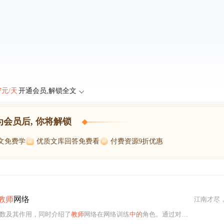
47元/天
开通会员,解锁全文
为会员后, 你将解锁
博文免费学
优质文库回答免费看
付费资源9折优惠
教师
网络
江南才尽
数及其作用，同时介绍了
教师
网络在网络训练
中的
角色。通过对生成器和鉴别器的优化过程，阐述了如何通过损失函数来改进模型性能。