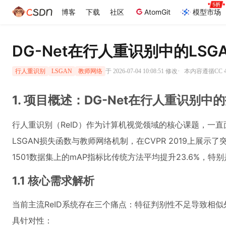
博客
下载
社区
AtomGit
模型市场
DG-Net在行人重识别中的LS
·
于 2026-07-04 10:08:51 修改
本内容遵循CC 4
行人重识别
LSGAN
教师网络
1. 项目概述：DG-Net在行人重识别中
行人重识别（ReID）作为计算机视觉领域的核心课题，一直
LSGAN损失函数与教师网络机制，在CVPR 2019上展示
1501数据集上的mAP指标比传统方法平均提升23.6%，特
1.1 核心需求解析
当前主流ReID系统存在三个痛点：特征判别性不足导致相似
具针对性：