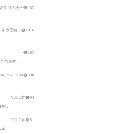
爱学习的桃子
183
，年少无知！
4076
363
定性
与
模式多样性；知识蒸馏涵盖特征模仿、软标签指导
与
注意力迁移，并采用渐进式
xin_30430169
398
教师
网络结合知识蒸馏实现跨模型特征对齐，增强小样本泛化能力。
YOLO君
64
码实现
与
端到端训练，显著提升ReID模型的Rank-
1
和mA
YOLO君
51
码实现
与
实验验证，展示如何在ReID任务中显著提升R