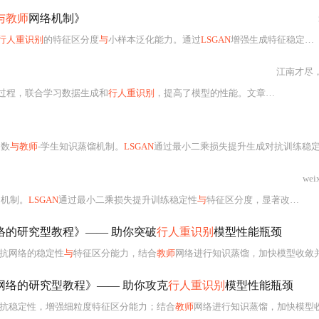
与教师
网络机制》
行人重识别
的特征区分度
与
小样本泛化能力。通过
LSGAN
增强生成特征稳定性，结合知识蒸馏实现高效模型训练，显著提升跨场景识别精度。
江南才尽
过程，联合学习数据生成和
行人重识别
，提高了模型的性能。文章详细解释了主要身份特征和细致身份特征的学习过程，以及如何优化生成的图像质量和多样性。
函数
与教师
-学生知识蒸馏机制。
LSGAN
通过最小二乘损失提升生成对抗训练稳
wei
同机制。
LSGAN
通过最小二乘损失提升训练稳定性
与
特征区分度，显著改善生成特征质量；
络的研究型教程》—— 助你突破
行人重识别
模型性能瓶颈
抗网络的稳定性
与
特征区分能力，结合
教师
网络进行知识蒸馏，加快模型收敛并增强泛化性。通过代
网络的研究型教程》—— 助你攻克
行人重识别
模型性能瓶颈
抗稳定性，增强细粒度特征区分能力；结合
教师
网络进行知识蒸馏，加快模型收敛并提高泛化性。通过代