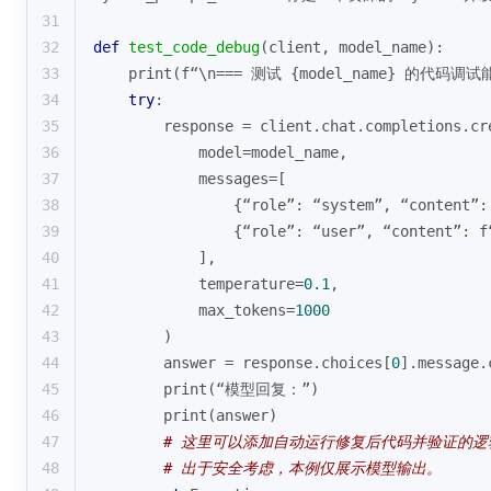
31
32
def
test_code_debug
(
client, model_name
):
33
print
(f“\n=== 测试 {model_name} 的代码调试
34
try
:
35
        response = client.chat.completions.cr
36
            model=model_name,
37
            messages=[
38
                {“role”: “system”, “content”:
39
                {“role”: “user”, “content
40
            ],
41
            temperature=
0.1
,
42
            max_tokens=
1000
43
        )
44
        answer = response.choices[
0
].message.
45
print
(“模型回复：”)
46
print
(answer)
47
# 这里可以添加自动运行修复后代码并验证的
48
# 出于安全考虑，本例仅展示模型输出。