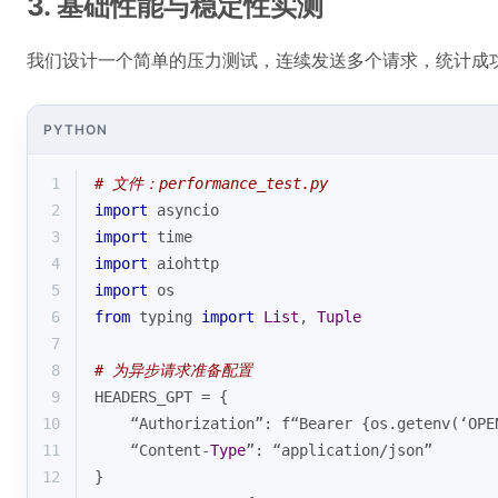
3. 基础性能与稳定性实测
我们设计一个简单的压力测试，连续发送多个请求，统计成
PYTHON
1
# 文件：performance_test.py
2
import
 asyncio
3
import
 time
4
import
 aiohttp
5
import
 os
6
from
 typing 
import
List
, 
Tuple
7
8
# 为异步请求准备配置
9
HEADERS_GPT = {
10
    “Authorization”: f“Bearer {os.getenv(‘OPE
11
    “Content-
Type
”: “application/json”
12
}