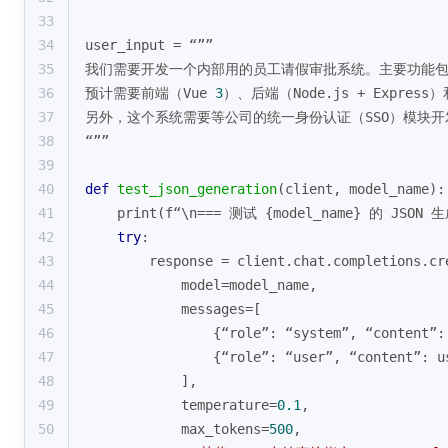
33
34
user_input = “””
35
我们需要开发一个内部用的员工请假审批系统。主要功能包
36
预计需要前端（Vue 
3
）、后端（Node.js + Expres
37
另外，这个系统需要等公司的统一身份认证（SSO）模块
38
“””
39
40
def
test_json_generation
(
client, model_name
):
41
print
(f“\n=== 测试 {model_name} 的 JSON 
42
try
:
43
        response = client.chat.completions.cr
44
            model=model_name,
45
            messages=[
46
                {“role”: “system”, “content”:
47
                {“role”: “user”, “content”: u
48
            ],
49
            temperature=
0.1
,
50
            max_tokens=
500
,