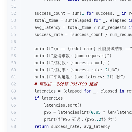
51
52
    success_count = 
sum
(
1
for
 success, _ 
in
 r
53
    total_time = 
sum
(elapsed 
for
 _, elapsed 
i
54
    avg_latency = total_time / num_requests 
i
55
    success_rate = (success_count / num_reque
56
57
print
(f“\n=== {model_name} 性能测试结果 ==”
58
print
(f“总请求数：{num_requests}”)
59
print
(f“成功数：{success_count}”)
60
print
(f“成功率：{success_rate:
.2
f}%”)
61
print
(f“平均延迟：{avg_latency:
.2
f} 秒”)
62
# 可以进一步计算 P95/P99 延迟
63
    latencies = [elapsed 
for
 _, elapsed 
in
 re
64
if
 latencies:
65
        latencies.sort()
66
        p95 = latencies[
int
(
0.95
 * 
len
(latenc
67
print
(f“P95 延迟：{p95:
.2
f} 秒”)
68
return
 success_rate, avg_latency