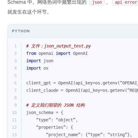
Schema 中。网络热词中频繁出现的
、
json
api error
就发生在这个环节。
PYTHON
1
# 文件：json_output_test.py
2
from
 openai 
import
 OpenAI
3
import
 json
4
import
 os
5
6
client_gpt = OpenAI(api_key=os.getenv(“OPENAI
7
client_claude = OpenAI(api_key=os.getenv(“REQ
8
9
# 定义我们期望的 JSON 结构
10
json_schema = {
11
    “
type
”: “
object
”,
12
    “properties”: {
13
        “project_name”: {“
type
”: “string”},