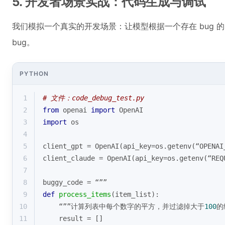
5. 开发者场景实战：代码生成与调试
我们模拟一个真实的开发场景：让模型根据一个存在 bug 的 
bug。
PYTHON
1
# 文件：code_debug_test.py
2
from
 openai 
import
 OpenAI
3
import
 os
4
5
client_gpt = OpenAI(api_key=os.getenv(“OPENAI
6
client_claude = OpenAI(api_key=os.getenv(“REQ
7
8
buggy_code = “””
9
def
process_items
(
item_list
):
10
    “””计算列表中每个数字的平方，并过滤掉大于
100
的
11
    result = []