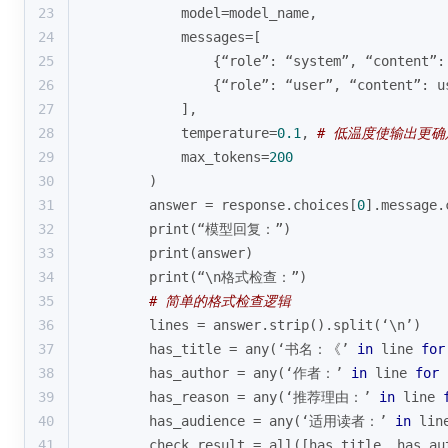
23
            model=model_name,
24
            messages=[
25
                {“role”: “system”, “content”:
26
                {“role”: “user”, “content”: u
27
            ],
28
            temperature=
0.1
, 
# 低温度使输出更
29
            max_tokens=
200
30
        )
31
        answer = response.choices[
0
].message.
32
print
(“模型回复：”)
33
print
(answer)
34
print
(“\n格式检查：”)
35
# 简单的格式检查逻辑
36
        lines = answer.strip().split(‘\n’)
37
        has_title = 
any
(‘书名：《’ 
in
 line 
for
38
        has_author = 
any
(‘作者：’ 
in
 line 
for
 
39
        has_reason = 
any
(‘推荐理由：’ 
in
 line 
40
        has_audience = 
any
(‘适用读者：’ 
in
 lin
41
        check_result = 
all
([has_title, has_au