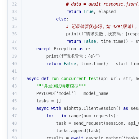
32
# data = await response.json(
33
return
True
, elapsed
34
else
:
35
# 记录错误状态码，如 429(限速)，
36
print
(f“请求失败，状态码：{respons
37
return
False
, time.time() - s
38
except
 Exception 
as
 e:
39
print
(f“请求异常：{e}”)
40
return
False
, time.time() - start_tim
41
42
async
def
run_concurrent_test
(
api_url: 
str
, h
43
"""并发测试特定模型"""
44
    PAYLOAD[‘model’] = model_name
45
    tasks = []
46
async
with
 aiohttp.ClientSession() 
as
 ses
47
for
 _ 
in
range
(num_requests):
48
            task = send_request(session, api_
49
            tasks.append(task)
50
        results = 
await
 asyncio.gather(*tasks