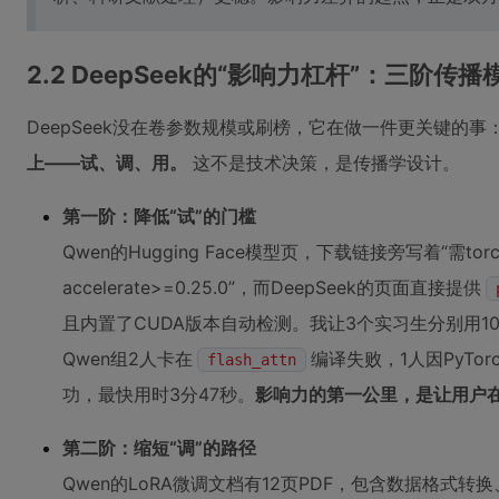
2.2 DeepSeek的“影响力杠杆”：三阶传播
DeepSeek没在卷参数规模或刷榜，它在做一件更关键的事
上——试、调、用。
这不是技术决策，是传播学设计。
第一阶：降低“试”的门槛
Qwen的Hugging Face模型页，下载链接旁写着“需torch>=2.1
accelerate>=0.25.0”，而DeepSeek的页面直接提供
且内置了CUDA版本自动检测。我让3个实习生分别用
Qwen组2人卡在
编译失败，1人因PyTor
flash_attn
功，最快用时3分47秒。
影响力的第一公里，是让用户
第二阶：缩短“调”的路径
Qwen的LoRA微调文档有12页PDF，包含数据格式