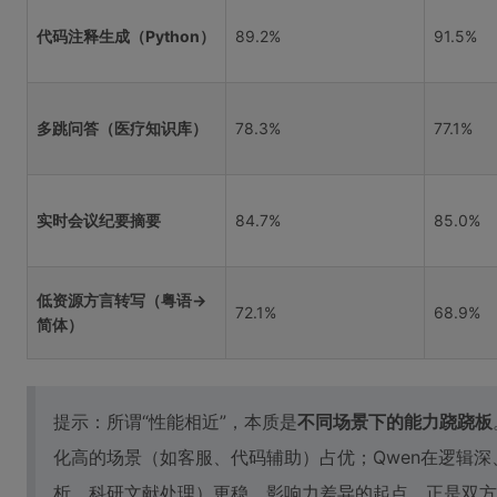
代码注释生成（Python）
89.2%
91.5%
多跳问答（医疗知识库）
78.3%
77.1%
实时会议纪要摘要
84.7%
85.0%
低资源方言转写（粤语→
72.1%
68.9%
简体）
提示：所谓“性能相近”，本质是
不同场景下的能力跷跷板
化高的场景（如客服、代码辅助）占优；Qwen在逻辑
析、科研文献处理）更稳。影响力差异的起点，正是双方