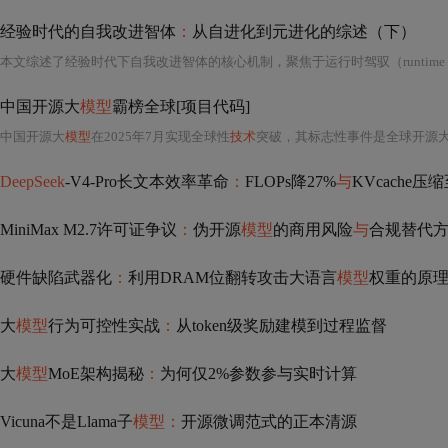
经验时代的自我改进智体
：
从自进化到元进化的综述（下）
中国开源大
模型
霸榜全球[项目代码]
中国开源大
模型
在2025年7月实现全球性
技术
突破，其标志性事件是全球开源
DeepSeek
-V4-Pro长文本效率革命
：
FLOPs降27%
与
KVcache压缩
MiniMax M2.7许可证争议
：
伪开源
模型
的商用风险
与
合规替代
硬件缺陷武器化
：
利用DRAM位翻转攻击大语言
模型
权重的原
大
模型
行为可控性实战
：
从token级奖励建模到过程监督
大
模型
MoE架构揭秘
：
为何仅2%参数参与实时计算
Vicuna不是Llama子
模型：
开源微调范式的正本清源