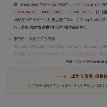
骤；DeepSeek的GitHub Wiki里，一个
脚
train.sh
,
,
。我们团
DATA_PATH
MODEL_NAME
OUTPUT_DIR
境配置到产出首个可用模型花了3天；用DeepSeek-V2
心，是把“技术复杂度”转化为“操作确定性”。
第三阶：固化“用”的习惯
DeepSeek在vLLM、Text Generation Infer
优化的
和
策略，而Q
attention_kernel
kv_cache
和`
rope_theta
最低
0.47元/天
开通会员,解
成为会员后, 你将
下载资源随意下
优质VIP博文免费学
优质文