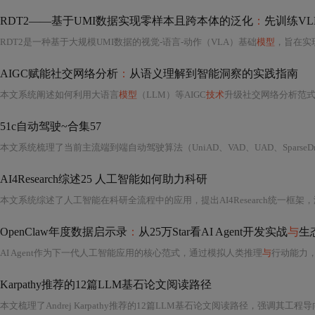
RDT2——基于UMI数据实现零样本且跨本体的泛化
：
先训练VLM、后训练
RDT2是一种基于大规模UMI数据的视觉-语言-动作（VLA）基础
模型
，旨在实现零样
AIGC赋能社交网络分析
：
从语义理解到智能洞察的实践指南
本文系统阐述如何利用大语言
模型
（LLM）等AIGC
技术
升级社交网络分析范式，实现从统计到语义的内
51c自动驾驶~合集57
AI4Research综述25 人工智能如何助力科研
OpenClaw年度数据启示录
：
从25万Star看AI Agent开发实战
与
生
AI Agent作为下一代人工智能应用的核心范式，通过模拟人类推理
与
行动能力
Karpathy推荐的12篇LLM基石论文阅读路径
本文梳理了Andrej Karpathy推荐的12篇LLM基石论文阅读路径，强调其工