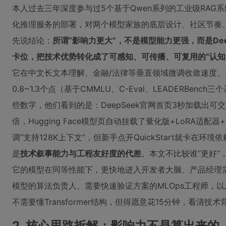
本人过去三年深度参与过5个基于Qwen系列的工业级RAG系统落
化推理服务的部署，对两个模型家族的底层设计、社区节奏
先说结论：
所谓“影响力更大”，不是模型能力更强，而是De
卡位，把技术优势转化成了可感知、可传播、可复用的“认知
它在中文长文本理解、金融/法律等垂直领域微调收敛速度
0.8~1.3个点（基于CMMLU、C-Eval、LEADERBe
些数字，他们看到的是：DeepSeek官网首页3秒加载出可交互的
倍，Hugging Face模型页自动挂载了量化版+LoRA适配器
调“支持128K上下文”，但新手点开QuickStart就卡在
是
技术叙事能力与工程友好度的代差
。本文不比较谁“更好”，
它的模型在同等性能下，更快地进入开发者大脑、产品经理
模型的算法负责人、需要快速验证方案的MLOps工程师，
不需要懂Transformer结构，但得愿意花15分钟，看清技
2. 核心思路拆解：影响力不是算出来的