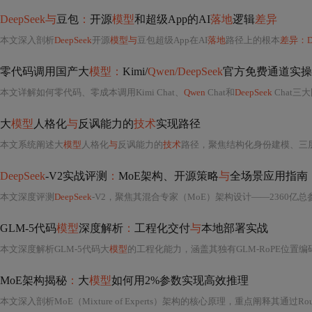
DeepSeek与
豆包
：
开源
模型
和超级App的AI
落地
逻辑
差异
本文深入剖析
DeepSeek
开源
模型与
豆包超级App在AI
落地
路径上的根本
差异：De
零代码调用国产大
模型：
Kimi/
Qwen/DeepSeek
官方免费通道实操
本文详解如何零代码、零成本调用Kimi Chat、
Qwen
Chat和
DeepSeek
Chat三
大
模型
人格化
与
反讽能力的
技术
实现路径
本文系统阐述大
模型
人格化
与
反讽能力的
技术
路径，聚焦结构化身份建模、三
DeepSeek
-V2实战评测
：
MoE架构、开源策略
与
全场景应用指南
本文深度评测
DeepSeek
-V2，聚焦其混合专家（MoE）架构设计——2360亿总参数
GLM-5代码
模型
深度解析
：
工程化交付
与
本地部署实战
本文深度解析GLM-5代码大
模型
的工程化能力，涵盖其独有GLM-RoPE位置编码、双通道注意力机制、基于工程会话
MoE架构揭秘
：
大
模型
如何用2%参数实现高效推理