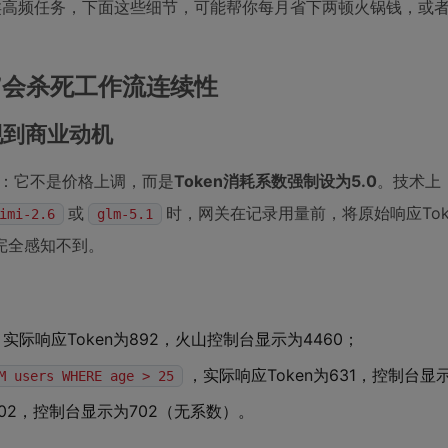
类高频任务，下面这些细节，可能帮你每月省下两顿火锅钱，或者
次”会杀死工作流连续性
现到商业动机
化：它不是价格上调，而是
Token消耗系数强制设为5.0
。技术上，
或
时，网关在记录用量前，将原始响应Tok
imi-2.6
glm-5.1
完全感知不到。
，实际响应Token为892，火山控制台显示为4460；
，实际响应Token为631，控制台显示
users WHERE age > 25
为702，控制台显示为702（无系数）。