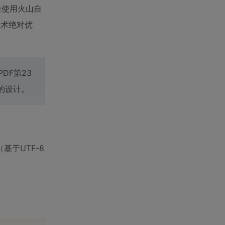
向使用火山自
技术绝对优
DF第23
的设计。
基于UTF-8