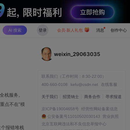
AI 搜索
登录
会员·新人礼包
消息
创作中心
weixin_29063035
联系我们（工作时间：8:30-22:00）
400-660-0108
kefu@csdn.net
在线客服
的全栈服务。
关于我们
招贤纳士
商务合作
寻求报道
重点不在“模
京ICP备19004658号
经营性网站备案信息
公安备案号11010502030143
营业执照
北京互联网违法和不良信息举报中心
这个报错堆栈