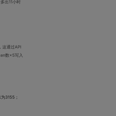
多出11小时
这通过API
en数×5写入
为3155；