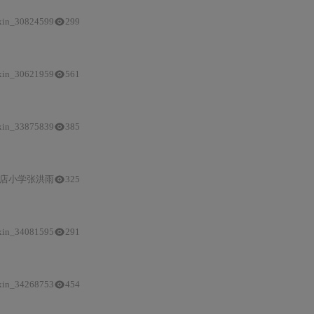
xin_30824599
299
工作流
重构实践
xin_30621959
561
token
等对输入
Token
的显著影响，并阐明输入/输出
xin_33875839
385
带来的流式响应/工具调用隐性成本放大问题；原厂（MiniMax）Prompt
计费
对
店小学张洪雨
325
xin_34081595
291
xin_34268753
454
真实
业务场景，量化建模成本差异，并提