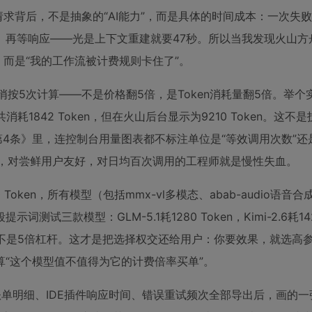
背后，不是抽象的“AI能力”，而是具体的时间成本：一次失败的fa
等响应——光是上下文重建就要47秒。所以当我发现火山方舟的
”，而是“我的工作流被计费规则卡住了”。
，悄悄按5次计算——不是价格翻5倍，是Token消耗量翻5倍。举
消耗1842 Token，但在火山后台显示为9210 Token。这不
4条》里，连控制台用量图表都不标注单位是“等效调用次数”还
种设计，对尝鲜用户友好，对日均百次调用的工程师就是慢性失血。
00 Token，所有模型（包括mmx-vl多模态、abab-audio语
款模型：GLM-5.1耗1280 Token，Kimi-2.6耗1420
范围内，而不是5倍杠杆。这才是把选择权交还给用户：你要效果，就选
“这个模型值不值得为它的计费倍率买单”。
账单明细、IDE插件响应时间、错误重试频次全部导出后，画的