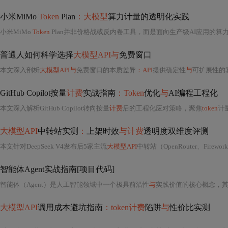
小米MiMo
Token
Plan
：大模型
算力计量的透明化实践
小米MiMo
Token
Plan并非价格战或反内卷工具，而是面向生产级AI应用的
普通人如何科学选择
大模型API与
免费窗口
本文深入剖析
大模型API与
免费窗口的本质差异
：API
提供确定性
与
可扩展性的
GitHub Copilot按量
计费
实战指南
：Token
优化
与
AI编程工程化
本文深入解析GitHub Copilot转向按量
计费
后的工程化应对策略，聚焦
token
计
大模型API
中转站实测
：
上架时效
与计费
透明度双维度评测
本文针对DeepSeek V4发布后5家主流
大模型API
中转站（OpenRouter、Firework
智能体Agent实战指南[项目代码]
智能体（Agent）是人工智能领域中一个极具前沿性
与
实践价值的核心概念，
大模型API
调用成本避坑指南
：token计费
陷阱
与
性价比实测