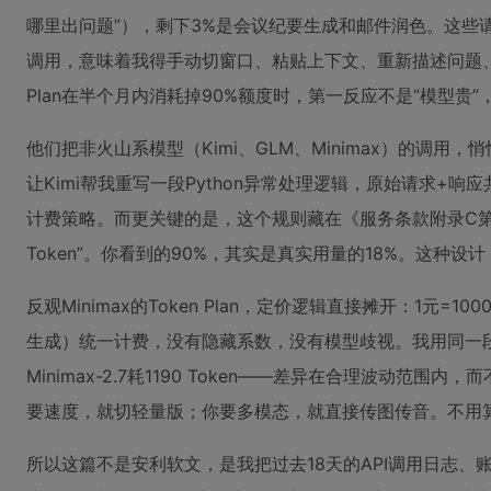
哪里出问题”），剩下3%是会议纪要生成和邮件润色。这些请求
调用，意味着我得手动切窗口、粘贴上下文、重新描述问题、再
Plan在半个月内消耗掉90%额度时，第一反应不是“模型贵
他们把非火山系模型（Kimi、GLM、Minimax）的调用
让Kimi帮我重写一段Python异常处理逻辑，原始请求+响应共
计费策略。而更关键的是，这个规则藏在《服务条款附录C第
Token”。你看到的90%，其实是真实用量的18%。这
反观Minimax的Token Plan，定价逻辑直接摊开：1元=10
生成）统一计费，没有隐藏系数，没有模型歧视。我用同一段提示词测试三
Minimax-2.7耗1190 Token——差异在合理波动
要速度，就切轻量版；你要多模态，就直接传图传音。不用算
所以这篇不是安利软文，是我把过去18天的API调用日志、