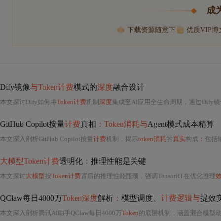
成
下载资源随意下
优质VIP
Dify镜像
与Token计费
模式的
深度
融合设计
本文探讨Dify如何将
Token计费
机制
深度
集成至AI应用全生命周期，通过Dify
GitHub Copilot按量
计费
真相
：Token消耗与
Agent模式成本精算
本文深入剖析GitHub Copilot按量
计费
机制，揭示
token消耗
的
真实
构成
：
包括输入
大模型Token计费
透明化
：
推理性能是关键
本文探讨
大模型
按
Token计费
背后的推理性能瓶颈，强调TensorRT在优化推理
QClaw每日4000万
Token深度
解析
：
模型调度、
计费逻辑与
提效
本文深入剖析腾讯AI助手QClaw每日4000万
Token
的底层机制，涵盖混合模型