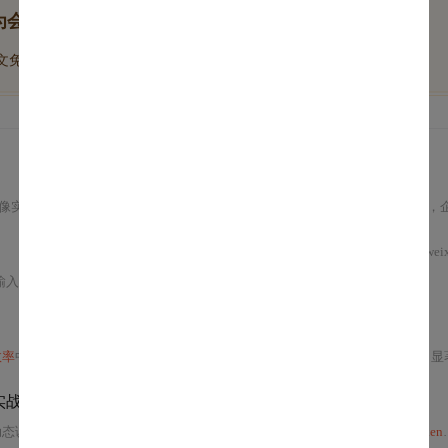
为会员后, 你将解锁
博文免费学
优质文库回答免费看
付费资源9折优惠
镜像实现开发、部署
与
成本管控的统一。借助容器化运行时环境和标准化计量，企业在提升
wei
prompt、模型输出及隐式上下文加载，强调Agent模式下目标分解、工具调用和结果验证带来的多重
效率
中的关键作用。通过模型压缩、层融合、混合精度和动态批处理等技术，显著降低延
实战
动态调度
逻辑
（Kimi-K2.5、DeepSeek-V3.2、GLM-5、Minimax-M2.5）、
Token计费