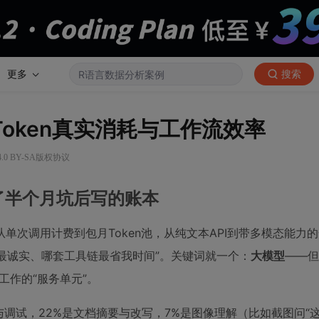
更多
搜索
Token真实消耗与工作流效率
.0 BY-SA版权协议
了半个月坑后写的账本
次调用计费到包月Token池，从纯文本API到带多模态能力
辑最诚实、哪套工具链最省我时间”。关键词就一个：
大模型
——但
工作的“服务单元”。
与调试，22%是文档摘要与改写，7%是图像理解（比如截图问“