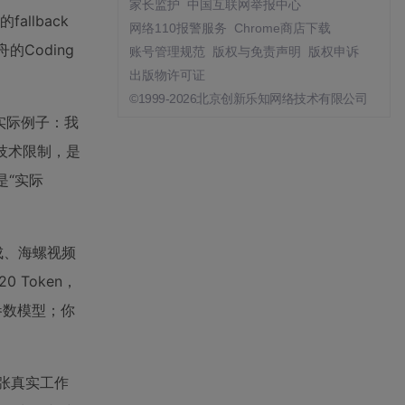
家长监护
中国互联网举报中心
llback
网络110报警服务
Chrome商店下载
Coding
账号管理规范
版权与免责声明
版权申诉
出版物许可证
©1999-2026北京创新乐知网络技术有限公司
个实际例子：我
是技术限制，是
是“实际
音合成、海螺视频
 Token，
高参数模型；你
一张真实工作