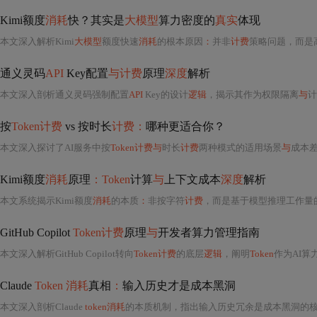
Kimi额度
消耗
快？其实是
大模型
算力密度的
真实
体现
本文深入解析Kimi
大模型
额度快速
消耗
的根本原因
：
并非
计费
策略问题，而是
通义灵码
API
Key配置
与计费
原理
深度
解析
本文深入剖析通义灵码强制配置
API
Key的设计
逻辑
，揭示其作为权限隔离
与
计
按
Token计费
vs 按时长
计费：
哪种更适合你？
本文深入探讨了AI服务中按
Token计费与
时长
计费
两种模式的适用场景
与
成本差异
Kimi额度
消耗
原理
：Token
计算
与
上下文成本
深度
解析
本文系统揭示Kimi额度
消耗
的本质
：
非按字符
计费
，而是基于模型推理工作量
GitHub Copilot
Token计费
原理
与
开发者算力管理指南
本文深入解析GitHub Copilot转向
Token计费
的底层
逻辑
，阐明
Token
作为AI
Claude
Token 消耗
真相
：
输入历史才是成本黑洞
本文深入剖析Claude
token消耗
的本质机制，指出输入历史冗余是成本黑洞的