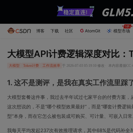
博客
下载
社区
AtomGit
模型市场
大模型API计费逻辑深度对比：
·
于 2026-07-03 05:19:10 修改
本内容遵循CC 4
大模型
Token计费
工作流效率
1. 这不是测评，是我在真实工作流里踩
大模型套餐这件事，我过去半年试过七家平台的付费方案，从单
这次想说的，不是“哪个模型效果最好”，而是“哪套计费逻
型”本身，而在它怎么被包装成可购买、可计量、可嵌入日常
我每天平均发起237次有效推理请求，其中68%是代码补全