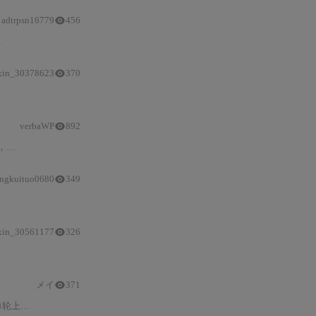
adtrpsn16779
456
xin_30378623
370
种方案在模型可用性、网关延迟
与Token
单价上的技术差异；解析qwen_config.
verbaWP
892
部署
效率与
性能优化中的关键技术作用。
ngkuituo0680
349
xin_30561177
326
计费
模型的数学差异，揭示高
消耗
黑洞操作（如上下文拖拽、冗余提示词、对
メイ
371
可量化落地的优化习惯