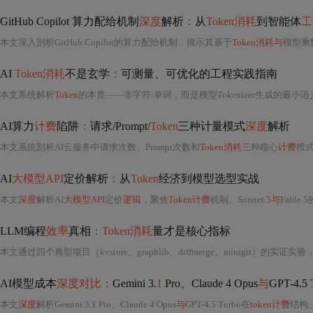
GitHub Copilot 算力配给机制
深度
解析
：
从
Token消耗
到智能体
工
本文深入剖析GitHub Copilot的算力配给机制，揭示其基于
Token消耗与
模型乘
AI
Token消耗
不是玄学
：
可测量、可优化的工程实践指南
本文系统解析
Token
的本质——非字符/单词，而是模型Tokenizer生成的最
AI算力
计费
陷阱
：
请求/Prompt/
Token
三种计量模式
深度
解析
本文系统剖析AI云服务中请求次数、Prompt次数和
Token消耗
三种核心
计费
模
AI
大模型API
定价解析
：
从
Token
经济到模型选型实战
本文
深度
解析AI
大模型API
定价
逻辑
，聚焦
Token计费
机制、Sonnet 5
与
Fabl
LLM编程
效率
真相
：Token消耗
量才是核心指标
本文通过四个典型项目（kvstore、graphlib、diffmerge、minigit）的实
AI模型成本
深度对比：
Gemini 3.
1
Pro、Claude 4 Opus
与
GPT-4.5 
本文
深度
解析Gemini 3.
1
Pro、Claude 4 Opus
与
GPT-4.5 Turbo在
token计费
结构、输