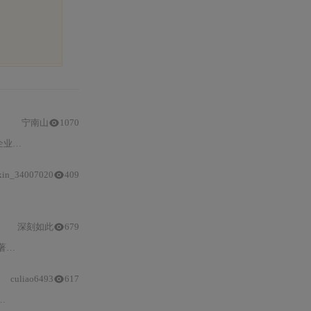
宁南山
1070
开发
效率
的同时精准控制LLM资源
消耗
，支持实时监控、多模型管理
xin_34007020
409
token
开销。结合实测数据，提出7项生产级降耗技巧，涵
深刻如此
679
迟
与
成本。同时解决
计费
不透明、长文本卡顿和多模型冲突三大痛点
culiao6493
617
本质（基于实际序列长度
与
计算复杂度，非字符数）、四模型子额度隔离