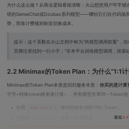
为什么这么做？从商业逻辑看很清晰：火山想把用户牢牢锁在
研的SenseChat或Doubao系列模型——哪怕它们在
势，而靠计费规则制造切换成本。
提示：这个系数在火山文档中称为“跨模型调用权重”，但
页脚注里找到一行小字：“非本平台训练模型调用，按基础
2.2 Minimax的Token Plan：为什么“
Minimax的Token Plan本质是回归服务本质：
你买的是计算
字节+特殊token映射表计算），所有模型共享同一Token
你用
做代码补全消耗1190 Token，
abab-mix-2.7
切换到
分析一张含错误
最低
0.
mmx-vl-2.5