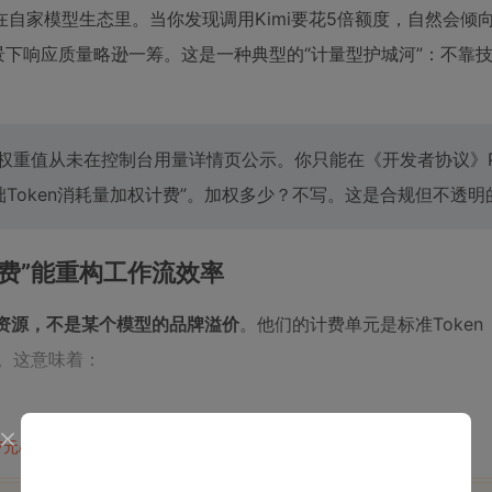
自家模型生态里。当你发现调用Kimi要花5倍额度，自然会倾
代码场景下响应质量略逊一筹。这是一种典型的“计量型护城河”：不靠
权重值从未在控制台用量详情页公示。你只能在《开发者协议》P
Token消耗量加权计费”。加权多少？不写。这是合规但不透明
1:1计费”能重构工作流效率
资源，不是某个模型的品牌溢价
。他们的计费单元是标准Token（
池。这意味着：
47元/天
开通会员,解锁全文