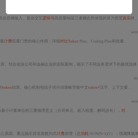
高信息熵输入、复杂交互
逻辑与
高质量响应三者耦合所体现的算力密度
真实
映射。重点剖析上下文膨胀、模糊指令引发多路径探索、跨轮次隐式状态维护三大高
wei
量
计费
双重门禁的核心作用；详细
对比Token
Plan、Coding Plan和按量
计费
三
。结合创业公司和金融企业的实际案例，揭示了不同业务需求下的最优选择，并强调PyTorch-CUDA镜像在
de
的
token
结算。核心机制包括子词分词策略导致中文
token
≠汉字、上下文窗口引发O(n²)注意力计算开销、top-p采样带来的输出长度不确定性，以及PDF/Word文件多阶段OCR
wei
算力最小计量单位的三重物理意义（分词单元、嵌入粒度、解码步长），
对比
新旧
核心原因。重点揭示其等差数列式
计费
原理（总
消耗
≈S×N(N+
1
)/2），强调降低单轮上下文长度S比减少消息数N更有效。系统提出10个