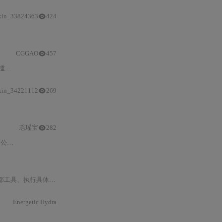
xin_33824363
424
与
调度，依托Credit-Guaranteed Scheduling保障
CGGAO
457
证→
API
生产”的
xin_34221112
269
token
预算熔断、DeepSeek/vLLM成本临界点计算，并提供
真实
错误排
瑶瑶宝
282
应）
与计费
透明度（基于tiktoken离线验证input/outp
作并持续学习演化的软件实体。在当前
大模型
技术爆发式发
Energetic Hydra