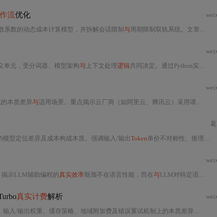
作流
优化
wei
数系数的动态成本计算模型，并拆解会话限制
与
周期限制双轨系统。文章涵盖学生计划的教育算力设计、CLI配额审计方法、模型降级策略及
wei
小语义单元，受分词器、模型架构
与
上下文处理
逻辑
共同决定。通过Python实测揭示Prompt结构、空白符、特殊
wei
式的本质差异
与
适用场景。重点揭示云厂商（如阿里云、腾讯云）采用请求
计费
葛
e 5的模型定位差异及成本构成本质。强调输入/输出
Token
单价不对称性、推理计算复杂度对定价的影响，并提出基于任务类型、价值密度和综合成本（TCO）的开发者选型框架。涵盖Prompt优化、缓存策略、
wei
证实验，揭示LLM辅助编程的
真实效率
瓶颈不在语言性能，而在
与
LLM对特定语言抽象范式（如并发模型、数据结构、协议表达）的直觉匹配度。核心指标为会话级
Turbo
真实计费
解析
wei
入/输出权重、缓存策略、地域附加费及错误重试机制上的本质差异，结合电商客服、金融研报、多模态生成三大