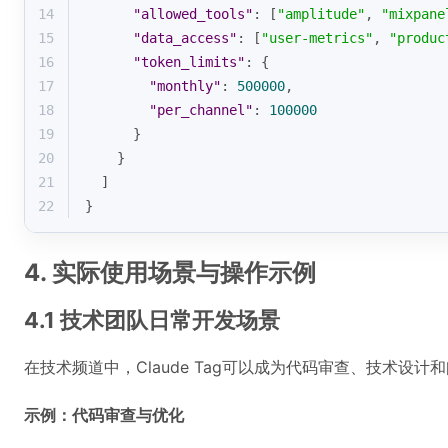
14
"allowed_tools"
: [
"amplitude"
, 
"mixpane
15
"data_access"
: [
"user-metrics"
, 
"produc
16
"token_limits"
: {
17
"monthly"
: 
500000
,
18
"per_channel"
: 
100000
19
      }
20
    }
21
  ]
22
}
4. 实际使用场景与操作示例
4.1 技术团队日常开发场景
在技术频道中，Claude Tag可以成为代码审查、技术设
示例：代码审查与优化