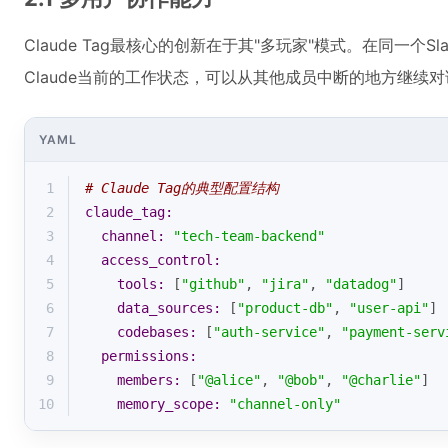
Claude Tag最核心的创新在于其"多玩家"模式。在同一个
Claude当前的工作状态，可以从其他成员中断的地方继续
YAML
1
# Claude Tag的典型配置结构
2
claude_tag:
3
channel:
"tech-team-backend"
4
access_control:
5
tools:
 [
"github"
, 
"jira"
, 
"datadog"
]
6
data_sources:
 [
"product-db"
, 
"user-api"
]
7
codebases:
 [
"auth-service"
, 
"payment-serv
8
permissions:
9
members:
 [
"@alice"
, 
"@bob"
, 
"@charlie"
]
10
memory_scope:
"channel-only"