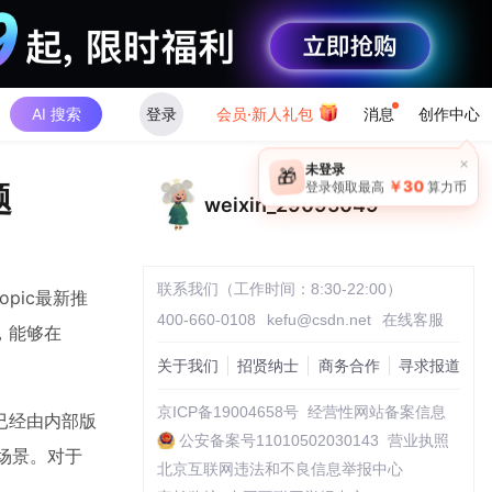
AI 搜索
登录
会员·新人礼包
消息
创作中心
×
未登录
🎁
￥30
题
登录领取最高
算力币
weixin_29095049
联系我们（工作时间：8:30-22:00）
pic最新推
400-660-0108
kefu@csdn.net
在线客服
，能够在
关于我们
招贤纳士
商务合作
寻求报道
京ICP备19004658号
经营性网站备案信息
码已经由内部版
公安备案号11010502030143
营业执照
务场景。对于
北京互联网违法和不良信息举报中心