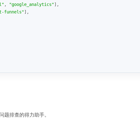
l"
, 
"google_analytics"
],
t-funnels"
],
计和问题排查的得力助手。