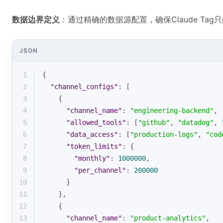
数据边界定义
：通过精确的数据源配置，确保Claude T
JSON
1
{
2
"channel_configs"
: [
3
    {
4
"channel_name"
: 
"engineering-backend"
,
5
"allowed_tools"
: [
"github"
, 
"datadog"
, 
6
"data_access"
: [
"production-logs"
, 
"cod
7
"token_limits"
: {
8
"monthly"
: 
1000000
,
9
"per_channel"
: 
200000
10
      }
11
    },
12
    {
13
"channel_name"
: 
"product-analytics"
, 