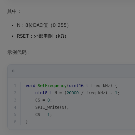
其中：
N：8位DAC值（0-255）
RSET：外部电阻（kΩ）
示例代码：
C
1
void
SetFrequency
(
uint16_t
 freq_kHz)
{
2
uint8_t
 N = (
20000
 / freq_kHz) - 
1
;
3
    CS = 
0
;
4
    SPI1_Write(N);
5
    CS = 
1
;
6
}