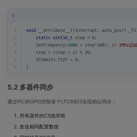
C
1
void
 __attribute__((interrupt, auto_psv)) _T1
2
static
uint16_t
 step = 
0
;
3
    SetFrequency(
1000
 + step*
100
); 
// 1MHz起
4
    step = (step + 
1
) % 
20
;
5
    IFS0bits.T1IF = 
0
;
6
}
5.2 多器件同步
通过PIC的GPIO控制多个LTC6903实现相位同步：
所有器件的CS线并联
发送相同配置数据