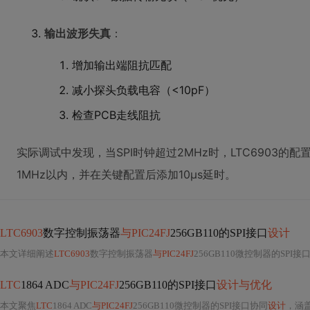
输出波形失真
：
增加输出端阻抗匹配
减小探头负载电容（<10pF）
检查PCB走线阻抗
实际调试中发现，当SPI时钟超过2MHz时，LTC6903的
1MHz以内，并在关键配置后添加10μs延时。
LTC6903
数字控制振荡器
与PIC24FJ
256GB110的SPI接口
设计
本文详细阐述
LTC6903
数字控制振荡器
与PIC24FJ
256GB110微控制器的SPI接
LTC
1864 ADC
与PIC24FJ
256GB110的SPI接口
设计与优化
本文聚焦
LTC
1864 ADC
与PIC24FJ
256GB110微控制器的SPI接口协同
设计
，涵