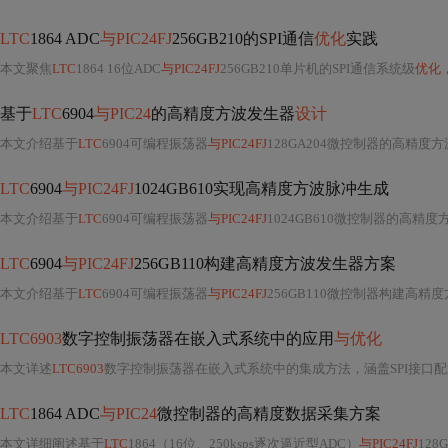
LTC
1864 ADC
与PIC24FJ
256GB210的SPI通信
优化
实践
本文聚焦
LTC
1864 16位ADC
与PIC24FJ
256GB210单片机的SPI通信系统级
优化
，涵
基于
LTC
6904
与PIC24
的高精度方波发生器
设计
本文介绍基于
LTC
6904可编程振荡器
与PIC24FJ
128GA204微控制器的高精度
LTC
6904
与PIC24FJ
1024GB610实现高精度方波脉冲生成
本文介绍基于
LTC
6904可编程振荡器
与PIC24FJ
1024GB610微控制器的高精度方波脉冲生成方案
LTC
6904
与PIC24FJ
256GB110构建高精度方波发生器方案
本文介绍基于
LTC
6904可编程振荡器
与PIC24FJ
256GB110微控制器构建高精度方
LTC6903
数字控制振荡器在嵌入式系统中的应用
与优化
本文详述
LTC6903
数字控制振荡器在嵌入式系统中的集成方法，涵盖SPI接口配置、7kH
LTC
1864 ADC
与PIC24
微控制器的高精度数据采集方案
本文详细阐述基于
LTC
1864（16位、250ksps逐次逼近型ADC）
与PIC24FJ
128