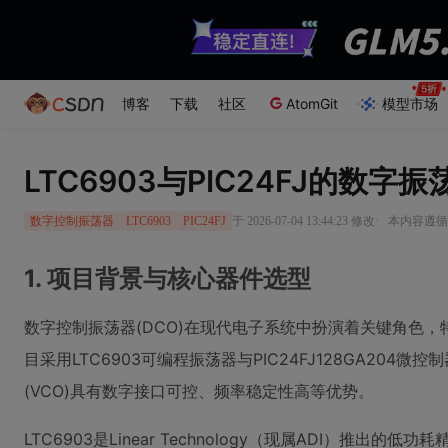
博客
下载
社区
AtomGit
模型市场
LTC6903与PIC24FJ的数
·
于 2026-07-04 13:44:23 修改
本内容遵循C
数字控制振荡器
LTC6903
PIC24FJ
1. 项目背景与核心器件选型
数字控制振荡器(DCO)在现代电子系统中扮演着关键角色
目采用LTC6903可编程振荡器与PIC24FJ128GA20
(VCO)具有数字接口可控、频率稳定性高等优势。
LTC6903是Linear Technology（现属ADI）推出