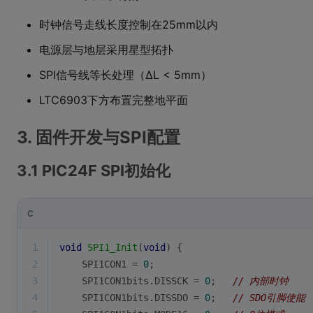
时钟信号走线长度控制在25mm以内
电源层与地层采用星型拓扑
SPI信号线等长处理（ΔL < 5mm）
LTC6903下方布置完整地平面
3. 固件开发与SPI配置
3.1 PIC24F SPI初始化
C
1
void
SPI1_Init
(
void
)
{
2
    SPI1CON1 = 
0
;
3
    SPI1CON1bits.DISSCK = 
0
;   
// 内部时钟
4
    SPI1CON1bits.DISSDO = 
0
;   
// SDO引脚使能