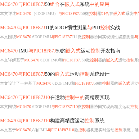
MC6470与PIC18F87J
50
组合
在
嵌入式
系统
中的应用
本文详述
MC6470
（6DOF IMU）
与PIC18F87J
50微
控制
器
组合
在
嵌入式
系统
中
MC6470与PIC18F87J
11的6DOF惯性测量
与
PID
控制
实战
本文围绕
MC6470
6DOF IMU
与PIC18F87J
11微
控制
器协同实现惯性姿态测量
与
MC6470
IMU
与PIC18F87J
50的
嵌入式
运动
控制
开发指南
本文详解基于
MC6470
6DOF IMU和
PIC18F87J
50微
控制
器的
嵌入式
运动
控制
系
MC6470与PIC18F87J
50的
嵌入式
运动
控制
系统设计
本文设计了一种基于
MC6470
6DOF IMU和
PIC18F87J
50微
控制
器的
嵌入式
运动
MC6470与PIC18F87J10
在运动
控制中的
高精度实现
本文围绕
MC6470
6DOF IMU
与PIC18F87J10
微
控制
器协同实现高精度运动
控制
MC6470与PIC18F87J10
构建高精度运动
控制
系统
本文基于
MC6470
六轴IMU
与PIC18F87J10
微
控制
器构建实时运动
控制
系统，涵