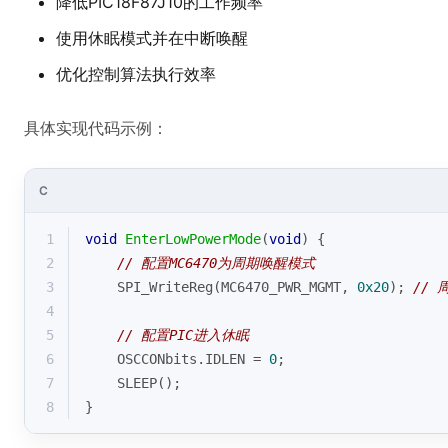
降低PIC18F87J10的工作频率
使用休眠模式并在中断唤醒
优化控制算法执行效率
具体实现代码示例：
C
1
void
EnterLowPowerMode
(
void
)
{
2
// 配置MC6470为周期唤醒模式
3
    SPI_WriteReg(MC6470_PWR_MGMT, 
0x20
); 
// 
4
5
// 配置PIC进入休眠
6
    OSCCONbits.IDLEN = 
0
;
7
    SLEEP();
8
}