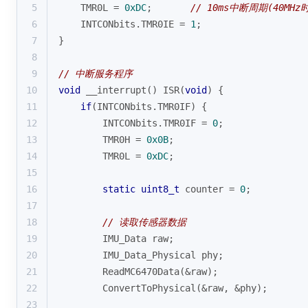
5
    TMR0L = 
0xDC
;       
// 10ms中断周期(40MHz
6
    INTCONbits.TMR0IE = 
1
;
7
}
8
9
// 中断服务程序
10
void
 __interrupt() ISR(
void
) {
11
if
(INTCONbits.TMR0IF) {
12
        INTCONbits.TMR0IF = 
0
;
13
        TMR0H = 
0x0B
;
14
        TMR0L = 
0xDC
;
15
16
static
uint8_t
 counter = 
0
;
17
18
// 读取传感器数据
19
        IMU_Data raw;
20
        IMU_Data_Physical phy;
21
        ReadMC6470Data(&raw);
22
        ConvertToPhysical(&raw, &phy);
23