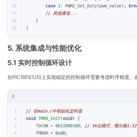
36
case
1
: PWM2_Set_Duty(pwm_value); 
bre
37
// 其他通道...
38
    }
39
}
5. 系统集成与性能优化
5.1 实时控制循环设计
在PIC18F87J10上实现稳定的控制循环需要考虑时序精
C
1
// 在main.c中初始化定时器
2
void
TMR0_Init
(
void
)
{
3
    T0CON = 
0b11000100
; 
// 16位模式，预分频1:32
4
    TMR0H = 
0x0B
;