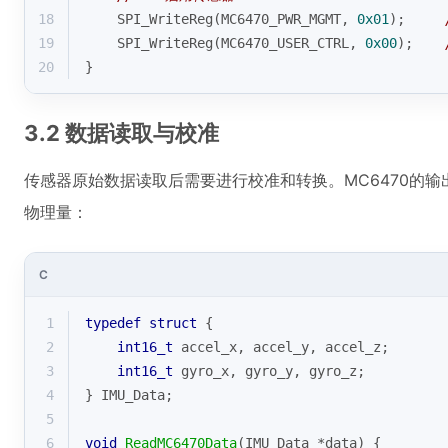
18
    SPI_WriteReg(MC6470_PWR_MGMT, 
0x01
);     
19
    SPI_WriteReg(MC6470_USER_CTRL, 
0x00
);    
20
}
3.2 数据读取与校准
传感器原始数据读取后需要进行校准和转换。MC6470的输
物理量：
C
1
typedef
struct
 {
2
int16_t
 accel_x, accel_y, accel_z;
3
int16_t
 gyro_x, gyro_y, gyro_z;
4
} IMU_Data;
5
6
void
ReadMC6470Data
(IMU_Data *data)
{