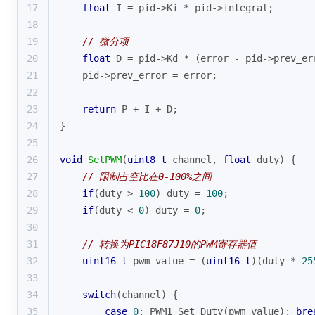
17
float
 I = pid->Ki * pid->integral;
18
19
// 微分项
20
float
 D = pid->Kd * (error - pid->prev_er
21
    pid->prev_error = error;
22
23
return
 P + I + D;
24
}
25
26
void
SetPWM
(
uint8_t
 channel, 
float
 duty)
{
27
// 限制占空比在0-100%之间
28
if
(duty > 
100
) duty = 
100
;
29
if
(duty < 
0
) duty = 
0
;
30
31
// 转换为PIC18F87J10的PWM寄存器值
32
uint16_t
 pwm_value = (
uint16_t
)(duty * 
25
33
34
switch
(channel) {
35
case
0
: PWM1_Set_Duty(pwm_value); 
bre