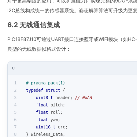
对于更高精度的应用，可以扩展磁力计实现完整的9DOF系统
I2C总线构成统一的传感器系统。姿态解算算法可升级为更复
6.2 无线通信集成
PIC18F87J10可通过UART接口连接蓝牙或WiFi模块（如H
典型的无线数据帧格式设计：
C
1
# 
pragma
 pack(1)
2
typedef
struct
 {
3
uint8_t
 header; 
// 0xAA
4
float
 pitch;
5
float
 roll;
6
float
 yaw;
7
uint16_t
 crc;
8
} Wireless_Data;