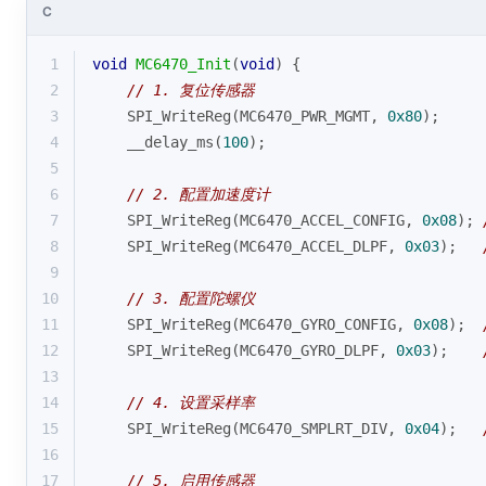
C
1
void
MC6470_Init
(
void
)
{
2
// 1. 复位传感器
3
    SPI_WriteReg(MC6470_PWR_MGMT, 
0x80
);
4
    __delay_ms(
100
);
5
6
// 2. 配置加速度计
7
    SPI_WriteReg(MC6470_ACCEL_CONFIG, 
0x08
); 
8
    SPI_WriteReg(MC6470_ACCEL_DLPF, 
0x03
);   
9
10
// 3. 配置陀螺仪
11
    SPI_WriteReg(MC6470_GYRO_CONFIG, 
0x08
);  
12
    SPI_WriteReg(MC6470_GYRO_DLPF, 
0x03
);    
13
14
// 4. 设置采样率
15
    SPI_WriteReg(MC6470_SMPLRT_DIV, 
0x04
);   
16
17
// 5. 启用传感器