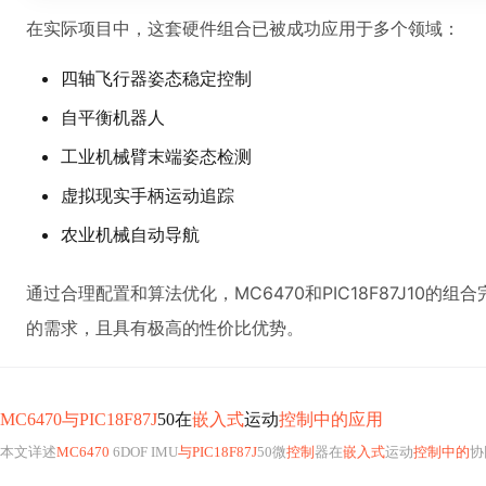
在实际项目中，这套硬件组合已被成功应用于多个领域：
四轴飞行器姿态稳定控制
自平衡机器人
工业机械臂末端姿态检测
虚拟现实手柄运动追踪
农业机械自动导航
通过合理配置和算法优化，MC6470和PIC18F87J10
的需求，且具有极高的性价比优势。
MC6470与PIC18F87J
50在
嵌入式
运动
控制中的应用
本文详述
MC6470
6DOF IMU
与PIC18F87J
50微
控制
器在
嵌入式
运动
控制中的
协