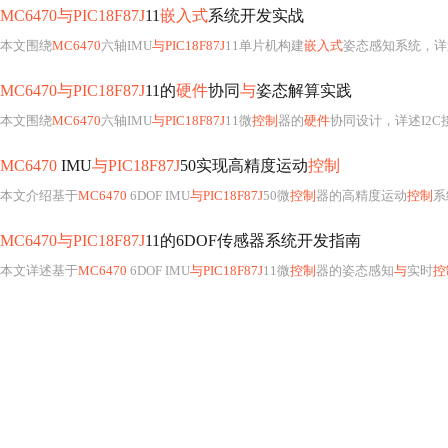
MC6470与PIC18F87J
11
嵌入式
系统开发实战
本文围绕
MC6470
六轴IMU
与PIC18F87J
11单片机构建
嵌入式
姿态感知系统，详
MC6470与PIC18F87J
11的
硬件
协同
与
姿态解算实践
本文围绕
MC6470
六轴IMU
与PIC18F87J
11微
控制
器的
硬件
协同设计，详述I2
MC6470
IMU
与PIC18F87J
50实现高精度运动
控制
本文介绍基于
MC6470
6DOF IMU
与PIC18F87J
50微
控制
器的高精度运动
控制
系
MC6470与PIC18F87J
11的6DOF传感器系统开发指南
本文详述基于
MC6470
6DOF IMU
与PIC18F87J
11微
控制
器的姿态感知
与
实时
控