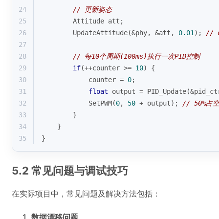
24
// 更新姿态
25
        Attitude att;
26
        UpdateAttitude(&phy, &att, 
0.01
); 
// 
27
28
// 每10个周期(100ms)执行一次PID控制
29
if
(++counter >= 
10
) {
30
            counter = 
0
;
31
float
 output = PID_Update(&pid_ct
32
            SetPWM(
0
, 
50
 + output); 
// 50%
33
        }
34
    }
35
}
5.2 常见问题与调试技巧
在实际项目中，常见问题及解决方法包括：
数据漂移问题