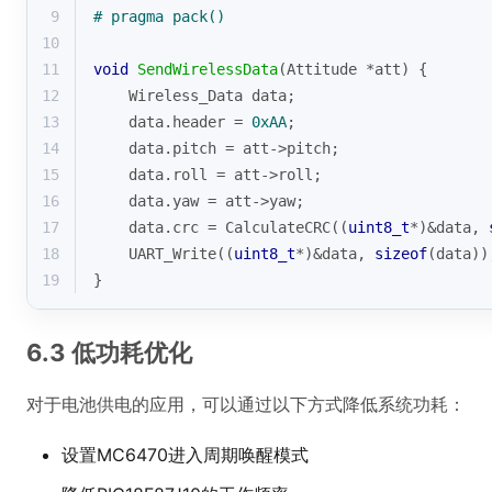
9
# 
pragma
 pack()
10
11
void
SendWirelessData
(Attitude *att)
{
12
    Wireless_Data data;
13
    data.header = 
0xAA
;
14
    data.pitch = att->pitch;
15
    data.roll = att->roll;
16
    data.yaw = att->yaw;
17
    data.crc = CalculateCRC((
uint8_t
*)&data, 
18
    UART_Write((
uint8_t
*)&data, 
sizeof
(data))
19
}
6.3 低功耗优化
对于电池供电的应用，可以通过以下方式降低系统功耗：
设置MC6470进入周期唤醒模式