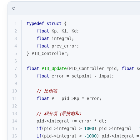
C
1
typedef
struct
 {
2
float
 Kp, Ki, Kd;
3
float
 integral;
4
float
 prev_error;
5
} PID_Controller;
6
7
float
PID_Update
(PID_Controller *pid, 
float
 s
8
float
 error = setpoint - input;
9
10
// 比例项
11
float
 P = pid->Kp * error;
12
13
// 积分项（带抗饱和）
14
    pid->integral += error * dt;
15
if
(pid->integral > 
1000
) pid->integral = 
16
if
(pid->integral < 
-1000
) pid->integral =