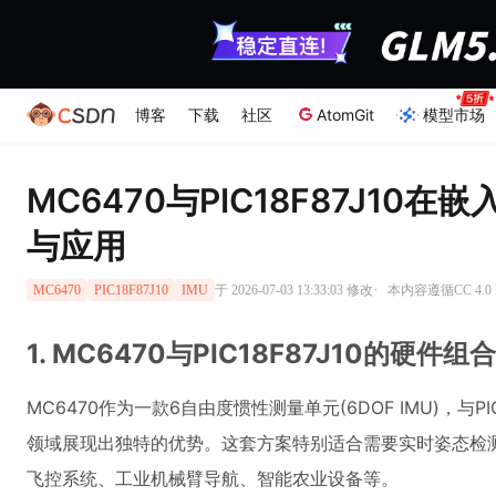
博客
下载
社区
AtomGit
模型市场
MC6470与PIC18F87J10
与应用
·
于 2026-07-03 13:33:03 修改
本内容遵循CC 4.0
MC6470
PIC18F87J10
IMU
1. MC6470与PIC18F87J10的硬件组
MC6470作为一款6自由度惯性测量单元(6DOF IMU)，与P
领域展现出独特的优势。这套方案特别适合需要实时姿态检
飞控系统、工业机械臂导航、智能农业设备等。