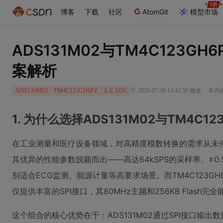
博客
下载
社区
AtomGit
模型市场
ADS131M02与TM4C123G
案解析
·
于 2026-07-08 13:42:59 修改
本内容
ADS131M02
TM4C123GH6PZ
Δ-Σ ADC
1. 为什么选择ADS131M02与TM4C12
在工业测量和医疗设备领域，对高精度模数转换的需求从未停止。A
其优异的性能参数脱颖而出——高达64kSPS的采样率、±0
别适合ECG监测、能源计量等高要求场景。而TM4C123GH6PZ
仅提供丰富的SPI接口，其80MHz主频和256KB Flas
这个组合的核心优势在于：ADS131M02通过SPI接口输