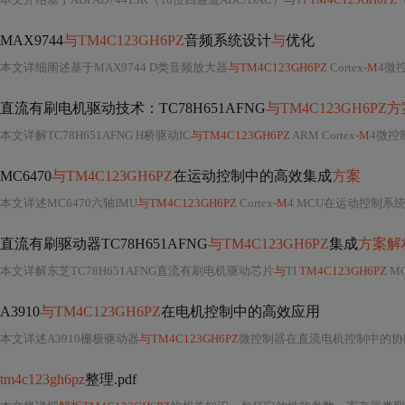
MAX9744
与TM4C123GH6PZ
音频系统设计
与
优化
本文详细阐述基于MAX9744 D类音频放大器
与TM4C123GH6PZ
Cortex-
M
4微控制器的嵌入式音频系
直流有刷电机驱动技术：TC78H651AFNG
与TM4C123GH6PZ
本文详解TC78H651AFNG H桥驱动IC
与TM4C123GH6PZ
ARM Cortex-
M
4微控
MC6470
与TM4C123GH6PZ
在运动控制中的高效集成
方案
本文详述MC6470六轴IMU
与TM4C123GH6PZ
Cortex-
M
4 MCU在运动控制系
直流有刷驱动器TC78H651AFNG
与TM4C123GH6PZ
集成
方案解
本文详解东芝TC78H651AFNG直流有刷电机驱动芯片
与
TI
TM4C123GH6PZ
M
A3910
与TM4C123GH6PZ
在电机控制中的高效应用
本文详述A3910栅极驱动器
与TM4C123GH6PZ
微控制器在直流电机控制中的协同应用。重点
tm4c123gh6pz
整理.pdf