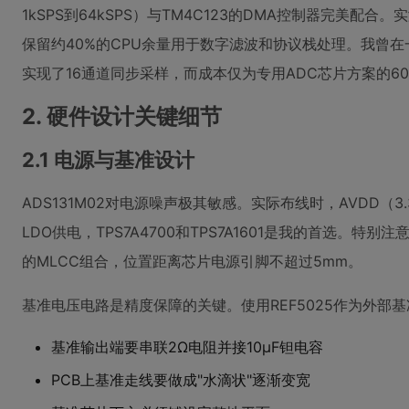
1kSPS到64kSPS）与TM4C123的DMA控制器完美配合
保留约40%的CPU余量用于数字滤波和协议栈处理。我曾
实现了16通道同步采样，而成本仅为专用ADC芯片方案的60
2. 硬件设计关键细节
2.1 电源与基准设计
ADS131M02对电源噪声极其敏感。实际布线时，AVDD（3.
LDO供电，TPS7A4700和TPS7A1601是我的首选。特别注意
的MLCC组合，位置距离芯片电源引脚不超过5mm。
基准电压电路是精度保障的关键。使用REF5025作为外部
基准输出端要串联2Ω电阻并接10μF钽电容
PCB上基准走线要做成"水滴状"逐渐变宽