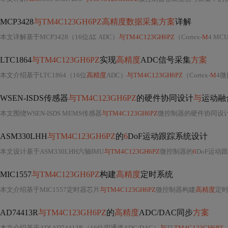
MCP3428
与TM4C123GH6PZ高精度数据采集方案
详解
本文详解基于MCP3428（16位ΔΣ ADC）
与TM4C123GH6PZ
（Cortex-
M
4 MC
LTC1864
与TM4C123GH6PZ
实现
高精度
ADC信号采集
方案
本文介绍基于LTC1864（16位
高精度
ADC）
与TM4C123GH6PZ
（Cortex-
M
4
WSEN-ISDS传感器
与TM4C123GH6PZ
的硬件协同设计
与
运动融
本文围绕WSEN-ISDS MEMS传感器
与TM4C123GH6PZ
微控制器的硬件协同设计展开，涵盖低噪声PCB布局、I²C接口配置及电源去耦；重点实现三轴运动数据同步采集
ASM330LHH
与TM4C123GH6PZ
的
6
DoF运动跟踪系统设计
本文设计基于ASM330LHH六轴IMU
与TM4C123GH6PZ
微控制器的
6
DoF运动跟踪系统，涵
MIC1557
与TM4C123GH6PZ
构建
高精度
定时系统
本文介绍基于MIC1557定时器芯片
与TM4C123GH6PZ
微控制器构建
高精度
定时系统
AD74413R
与TM4C123GH6PZ
的
高精度
ADC/DAC同步
方案
本文介绍基于ADI AD74413R（16位四通道ADC/DAC）
与
TI
TM4C123GH6PZ
（