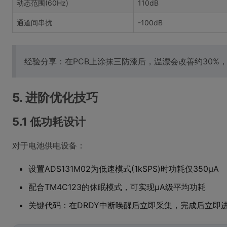
动态范围(60Hz)
110dB
通道间串扰
-100dB
经验分享：在PCB上涂抹三防漆后，温漂会改善约30%
5. 进阶优化技巧
5.1 低功耗设计
对于电池供电设备：
设置ADS131M02为低速模式(1kSPS)时功耗仅350μA
配合TM4C123的休眠模式，可实现μA级平均功耗
关键代码：在DRDY中断唤醒后立即采集，完成后立即