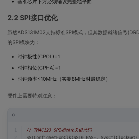
基准芯片下方必须铺设完整地平面
2.2 SPI接口优化
虽然ADS131M02支持标准SPI模式，但其数据就绪信号(DR
的SPI模块为：
时钟极性(CPOL)=1
时钟相位(CPHA)=1
时钟频率≤10MHz（实测8MHz时最稳定）
硬件上需要特别注意：
C
1
// TM4C123 SPI初始化关键代码
2
SSIConfigSetExpClk(SSI0_BASE, SysCtlClockGet(