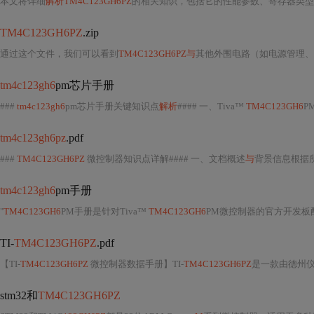
本文将详细
解析TM4C123GH6PZ
的相关知识，包括它的性能参数、寄存器类型
TM4C123GH6PZ
.zip
通过这个文件，我们可以看到
TM4C123GH6PZ与
其他外围电路（如电源管理、时钟系
tm4c123gh6
pm芯片手册
###
tm4c123gh6
pm芯片手册关键知识点
解析
#### 一、Tiva™
TM4C123GH6
PM 
tm4c123gh6pz
.pdf
###
TM4C123GH6PZ
微控制器知识点详解#### 一、文档概述
与
背景信息根据
tm4c123gh6
pm手册
"
TM4C123GH6
PM手册是针对Tiva™
TM4C123GH6
PM微控制器的官方开发板配套指南。该文档详细介绍了该款处理
TI-
TM4C123GH6PZ
.pdf
【TI-
TM4C123GH6PZ
微控制器数据手册】TI-
TM4C123GH6PZ
是一款由德州仪器（Tex
stm32和
TM4C123GH6PZ