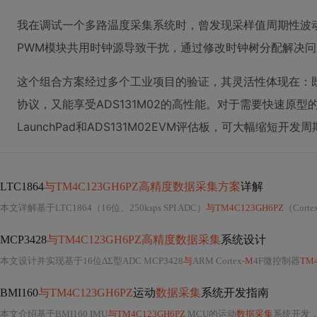
我在调试一个多路温度采集系统时，曾发现采样值周期性波动。
PWM模块共用时钟源导致干扰，通过修改时钟树分配解决问
这个组合方案经过多个工业项目的验证，其灵活性体现在：既可
协议，又能享受ADS131M02的高性能。对于需要快速原型的项
LaunchPad和ADS131M02EVM评估板，可大幅缩短开发
LTC1864
与TM4C123GH6PZ高精度数据采集方案
详解
本文详解基于LTC1864（16位、250ksps SPI ADC）
与TM4C123GH6PZ
（Corte
MCP3428
与TM4C123GH6PZ高精度数据采集
系统设计
本文设计并实现基于16位ΔΣ型ADC MCP3428
与
ARM Cortex-
M
4F微控制器
TM
BMI160
与TM4C123GH6PZ
运动
数据采集
系统开发指南
本文介绍基于BMI160 IMU
与TM4C123GH6PZ
MCU的运动
数据采集
系统开发，涵