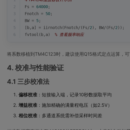
2
Fs = 
64000
; 
3
Fnotch = 
50
;  
4
BW = 
5
; 
5
[b,a] = iirnotch(Fnotch/(Fs/
2
), BW/(Fs/
2
));
6
fvtool(b,a)  
% 查看频率响应
将系数移植到TM4C123时，建议使用Q15格式定点运算，
4. 校准与性能验证
4.1 三步校准法
偏移校准
：短接输入端，记录10秒数据取平均
增益校准
：施加精确的满量程电压（如2.5V）
相位校准
：多通道系统需补偿采样时间差