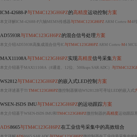
ICM-42688-P
与TM4C123GH6PZ
的
高精度
运动控制
方案
本文详解ICM-42688-P六轴MEMS传感器
与TM4C123GH6PZ
ARM Cortex-
M
4
AD5593R
与TM4C123GH6PZ
的混合信号处理
方案
本文介绍AD5593R高集成混合信号IC
与TM4C123GH6PZ
ARM Cortex-
M
4 MCU的协同设计，涵盖硬
MAX11108A
与TM4C123GH6PZ
实现
高精度
信号采集
方案
本文介绍基于MAX11108A（8通道、12位、500ksps SAR ADC）
与TM4C123G
WS2812
与TM4C123GH6PZ
的嵌入式LED控制
方案
本文详述基于TI
TM4C123GH6PZ
微控制器驱动WS2812B可寻址LED的嵌入式
WSEN-ISDS IMU
与TM4C123GH6PZ
的运动跟踪
方案
本文介绍基于WSEN-ISDS IMU和
TM4C123GH6PZ
微控制器的
高精度
运动跟踪系统。涵盖硬件连接（SPI接口）、传感器初
ADS
8665
与TM4C123GH6PZ
在工业信号采集中的高效组合
本文详解
ADS
8665 SAR ADC
与TM4C123GH6PZ
微控制器在工业信号采集中的协同设计。涵盖硬件关键点：低噪声AVDD电源、REF5025外部基准应用、±20V输入保护电路及multiSPI接口优化；软件层面实现寄存器初始化、DMA+SSI高效采集