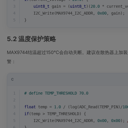
3
uint8_t
 gain = (
uint8_t
)(
20.0
 * current_v
4
    I2C_Write(MAX9744_I2C_ADDR, 
0x00
, gain);
5
}
5.2 温度保护策略
MAX9744结温超过150℃会自动关断。建议在散热器上加装N
警：
C
1
# 
define
 TEMP_THRESHOLD 70.0
2
3
float
 temp = 
1.0
 / (
log
(ADC_Read(TEMP_PIN)/
10
4
if
(temp > TEMP_THRESHOLD) {
5
    I2C_Write(MAX9744_I2C_ADDR, 
0x00
, 
0x00
); 
6
}