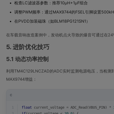
检查LC滤波器参数：推荐10μH+1μF组合
调整PWM频率：通过MAX9744的FSEL引脚设置500kHz/
在PVDD加装磁珠（如BLM18PG121SN1）
在车载音响改造案例中，发动机点火导致的爆音可通过在24V
5. 进阶优化技巧
5.1 动态功率控制
利用TM4C129LNCZAD的ADC实时监测电源电压，当检
MAX9744增益：
C
1
float
 current_voltage = ADC_Read(VBUS_PIN) * 
2
if
(current_voltage < 
20.0
) {