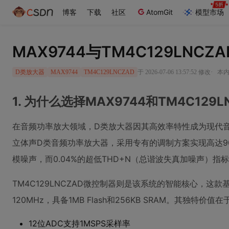
博客
下载
社区
AtomGit
模型市场
MAX9744与TM4C129LN
·
于 2026-07-06 13:57:52 修改
本内
D类放大器
MAX9744
TM4C129LNCZAD
1. 为什么选择MAX9744和TM4C129
在音频功率放大领域，D类放大器因其高效率特性成为现代音频
立体声D类音频功率放大器，采用专有的调制方案实现高达9
模噪声，而0.04%的超低THD+N（总谐波失真加噪声）指
TM4C129LNCZAD微控制器则是该系统的智能核心，这款基于
120MHz，具备1MB Flash和256KB SRAM。其独特价
12位ADC支持1MSPS采样率