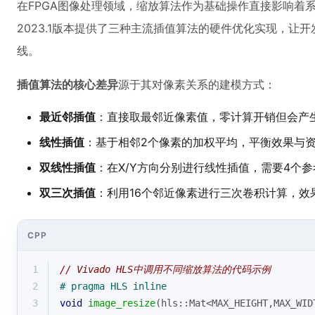
在FPGA图像处理领域，缩放算法作为基础操作直接影响着系统性
2023.1版本提供了三种主流插值算法的硬件优化实现，让
线。
插值算法的核心差异
源于其对像素关系的建模方式：
最近邻插值
：直接取最邻近像素值，零计算开销但会产
线性插值
：基于相邻2个像素的加权平均，平衡效果与
双线性插值
：在X/Y方向分别进行线性插值，需要4个
双三次插值
：利用16个邻近像素进行三次卷积计算，效
CPP
1
// Vivado HLS中调用不同缩放算法的代码示例
2
# 
pragma
 HLS inline
3
void
image_resize
(hls::Mat<MAX_HEIGHT,MAX_WID