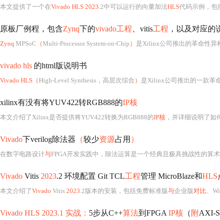
本文提供了一个在
Vivado HLS 2023.
2中可以运行的向量加法
HLS
代码示例，包括硬件函数的实现和测
原板厂例程，包含
Zynq
下的
vivado工程
、vitis
工程
，以及对应的
Zynq
MPSoC
（
Multi-Processor System-on-Chip
）
是Xilinx公司推出的革命性异构
vivado hls
的html版说明书
Vivado HLS（
High-Level Synthesis，高层次综合
）
是Xilinx公司推出的一款革命性
xilinx有没有将YUV422转RGB888的
IP核
本文介绍了Xilinx是否提供将YUV422转换为RGB888的
IP核
，并详细说明了如
Vivado
下verilog除法器
（
较少
资源
占用
）
在数字电路设计
与
FPGA开发实践中，除法运算是一个经典且极具挑战性的算
Vivado
Vitis
2023
.2 环境配置 Git TCL
工程
管理 MicroBlaze和
HLS
本文介绍了
Vivado
Vitis
2023
.2版本的安装，包括免费标准版
与
企业版
对比
、W
Vivado HLS 2023.1 实战：
5步从C++
算法
到FPGA
IP核
（
附
AXI-