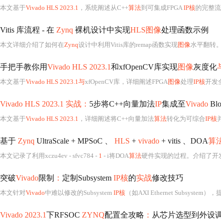
本文基于
Vivado HLS 2023.1
，系统阐述从C++
算法
到可集成FPGA
IP核
的完整流
Vitis 库流程 - 在
Zynq
裸机设计中实现
HLS图像
处理函数示例
本文详细介绍了如何在
Zynq
设计中利用Vitis库的remap函数实现
图像
水平翻转。
手把手教你用
Vivado HLS 2023.1
和xfOpenCV库实现
图像
灰度化
本文基于
Vivado HLS 2023.1与
xfOpenCV库，详细阐述FPGA
图像
处理
IP核
开发
Vivado HLS 2023.1 实战：
5步将C++向量加法
IP
集成至
Vivado
Blo
本文基于
Vivado HLS 2023.1
，详细阐述将C++向量加法
算法
转化为可综合
IP核
基于
Zynq
UltraScale + MPSoC 、
HLS
+
vivado
+ vitis 、DOA
算
本文记录了利用xczu4ev - sfvc784 -
1
- i将DOA
算法
硬件实现的过程。介绍了开发
突破
Vivado
限制
：
定制Subsystem
IP核
的
实战
修改技巧
本文针对
Vivado
中难以修改的Subsystem
IP核
（如AXI Ethernet Subsys
Vivado 2023.1
下RFSOC
ZYNQ
配置全攻略
：
从芯片选型到外设