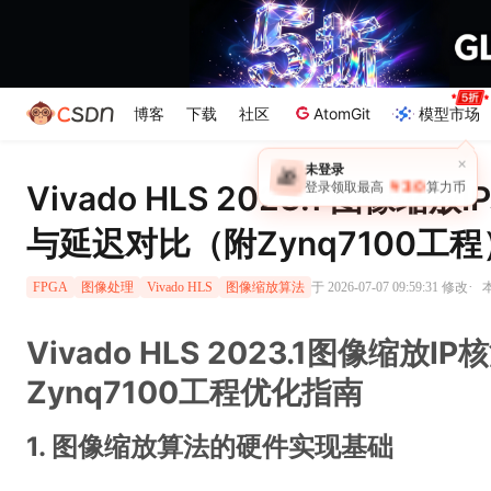
博客
下载
社区
AtomGit
模型市场
×
未登录
🎁
￥30
Vivado HLS 2023.1 图像
登录领取最高
算力币
与延迟对比（附Zynq7100工程
·
于 2026-07-07 09:59:31 修改
FPGA
图像处理
Vivado HLS
图像缩放算法
Vivado HLS 2023.1图像缩
Zynq7100工程优化指南
1. 图像缩放算法的硬件实现基础