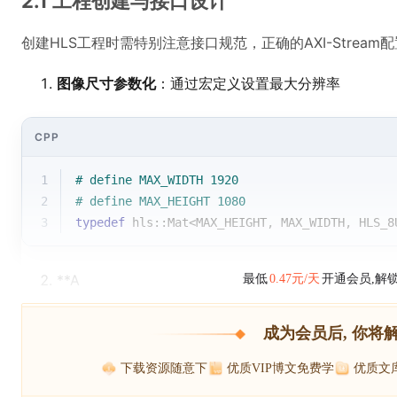
2.1 工程创建与接口设计
创建HLS工程时需特别注意接口规范，正确的AXI-Strea
图像尺寸参数化
：通过宏定义设置最大分辨率
CPP
1
# 
define
 MAX_WIDTH 1920
2
# 
define
 MAX_HEIGHT 1080
3
typedef
 hls::Mat<MAX_HEIGHT, MAX_WIDTH, HLS_8
**A
最低
0.47元/天
开通会员,解
成为会员后, 你将
下载资源随意下
优质VIP博文免费学
优质文