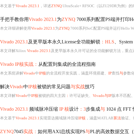
本文基于
Vivado 2023.1
，详述
ZYNQ
UltraScale+ RFSOC（以ZU29DR为
手把手教你用
Vivado 2023.1
为
ZYNQ
7000系列配置PS端并打印Hell
本文详细讲解使用
Vivado 2023.1
为
ZYNQ
7000系列SoC配置PS端并运行Hello
Vivado 2023.1
及更早版本永久License全功能解锁
：HLS
、System 
本文详解Xilinx
Vivado 2023.1
及更早版本永久许可证的全功能解锁方法，重点
Vivado IP核实战：
从配置到集成的全流程指南
本文系统讲解
Vivado
中
IP核
的全流程开发实践，涵盖环境搭建、
IP
查找
与
参数化配置
解决
Vivado
中
IP核
被锁的常见问题
与实战
技巧
本文详解
Vivado
中
IP核
被锁的四大主因
：
许可证缺失、
Vivado与IP
版本不匹配
Vivado 2023.1
频域脉冲压缩
IP 核
设计
：3
步集成
与
1024 点 FF
本文基于
Vivado 2023.1
实现雷达频域脉冲压缩
IP核
，涵盖MATLAB
算法
验证、1
ZYNQ
7045
实战：
如何用AXI总线实现PS
与
PL的高效数据交互（