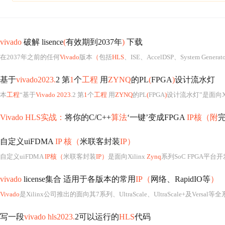
vivado
破解 lisence
(
有效期到2037年
)
下载
在2037年之前的任何
Vivado
版本
（
包括
HLS
、ISE、AccelDSP、System Generator、
基于
vivado2023.
2 第
1
个
工程
用
ZYNQ
的PL
(
FPGA
)
设计流水灯
本
工程
“基于
Vivado 2023.
2 第
1
个
工程
用
ZYNQ
的PL
(
FPGA
)
设计流水灯”是面向Xi
Vivado HLS实战：
将你的C/C++
算法
‘一键’变成FPGA
IP核（附
自定义uiFDMA
IP 核（
米联客封装
IP）
自定义uiFDMA
IP核（
米联客封装
IP）
是面向Xilinx
Zynq
系列SoC FPGA平台
vivado
license集合 适用于各版本的常用
IP（
网络、RapidIO等
）
Vivado
是Xilinx公司推出的面向其7系列、UltraScale、UltraScale+及Vers
写一段
vivado hls2023.
2可以运行的
HLS
代码