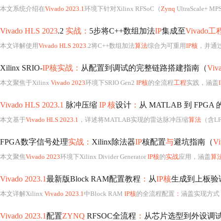
本文系统介绍在
Vivado 2023.1
环境下针对Xilinx RFSoC（
Zynq
UltraScale+ MPSoC）的全流程硬件
Vivado HLS 2023
.2
实战：
5步将C++数组加法
IP
集成至
Vivado工
本文详解使用
Vivado HLS 2023
.2将C++数组加法
算法
综合为可重用
IP核
，并通
Xilinx SRIO-
IP核实战：
从配置到调试的完整链路搭建指南（
Viv
本文聚焦于Xilinx
Vivado 2023
环境下SRIO Gen2
IP核
的全流程
工程
实践，涵盖
Vivado HLS 2023.1
脉冲压缩
IP 核
设计
：
从 MATLAB 到 FPGA 
本文基于
Vivado HLS 2023.1
，详述将MATLAB实现的雷达脉冲压缩
算法
（含LF
FPGA数字信号处理
实战：
Xilinx除法器
IP
核配置
与
避坑指南（
Vi
本文聚焦
Vivado 2023
环境下Xilinx Divider Generator
IP核
的
实战
应用，涵盖
算
Vivado 2023.1
最新版Block RAM配置教程
：
从
IP核
生成到上板验
本文详解Xilinx
Vivado 2023.1
中Block RAM
IP核
的全流程配置
：
涵盖实现方式（块RAM/分布式RAM）、端口类型（单端口/真双端口等）、读写模式（
Vivado 2023.1
配置
ZYNQ
RFSOC全流程
：
从芯片选型到外设调