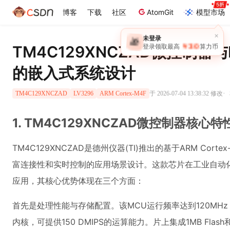
博客
下载
社区
AtomGit
模型市场
TM4C129XNCZAD微控制器
的嵌入式系统设计
·
于 2026-07-04 13:38:32 修改
TM4C129XNCZAD
LV3296
ARM Cortex-M4F
1. TM4C129XNCZAD微控制器核心
TM4C129XNCZAD是德州仪器(TI)推出的基于ARM Co
富连接性和实时控制的应用场景设计。这款芯片在工业自动
应用，其核心优势体现在三个方面：
首先是处理性能与存储配置。该MCU运行频率达到120MHz，
内核，可提供150 DMIPS的运算能力。片上集成1MB Flas