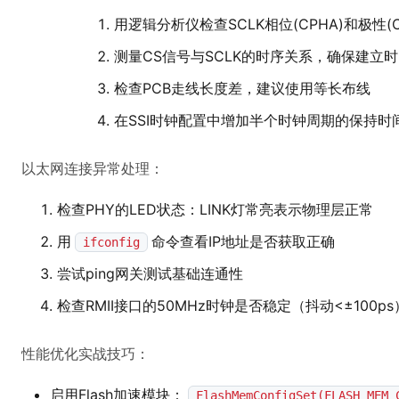
用逻辑分析仪检查SCLK相位(CPHA)和极性(C
测量CS信号与SCLK的时序关系，确保建立时间
检查PCB走线长度差，建议使用等长布线
在SSI时钟配置中增加半个时钟周期的保持时
以太网连接异常处理：
检查PHY的LED状态：LINK灯常亮表示物理层正常
用
命令查看IP地址是否获取正确
ifconfig
尝试ping网关测试基础连通性
检查RMII接口的50MHz时钟是否稳定（抖动<±100ps
性能优化实战技巧：
启用Flash加速模块：
FlashMemConfigSet(FLASH_MEM_