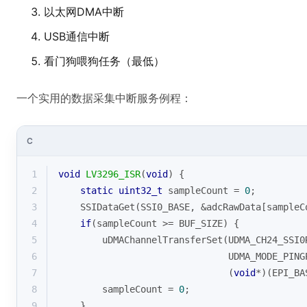
以太网DMA中断
USB通信中断
看门狗喂狗任务（最低）
一个实用的数据采集中断服务例程：
C
1
void
LV3296_ISR
(
void
)
{
2
static
uint32_t
 sampleCount = 
0
;
3
    SSIDataGet(SSI0_BASE, &adcRawData[sampleC
4
if
(sampleCount >= BUF_SIZE) {
5
        uDMAChannelTransferSet(UDMA_CH24_SSI0
6
                               UDMA_MODE_PING
7
                               (
void
*)(EPI_BA
8
        sampleCount = 
0
;
9
    }