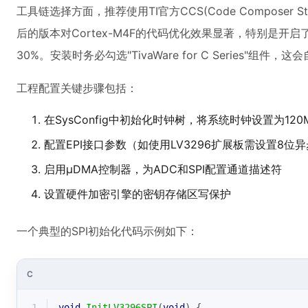
工具链选择方面，推荐使用TI官方CCS(Code Composer Stud
后的版本对Cortex-M4F的代码优化效果显著，特别是开
30%。安装时务必勾选"TivaWare for C Series"
工程配置关键步骤包括：
在SysConfig中初始化时钟树，将系统时钟设置为120M
配置EPI接口参数（如使用LV3296扩展板需设置8位
启用μDMA控制器，为ADC和SPI配置通道描述符
设置硬件加密引擎的密钥存储区写保护
一个典型的SPI初始化代码示例如下：
C
1
void
InitLV3296SPI
(
void
)
{