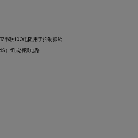
2B）应串联10Ω电阻用于抑制振铃
54S）组成消弧电路