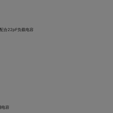
）配合22pF负载电容
耦电容