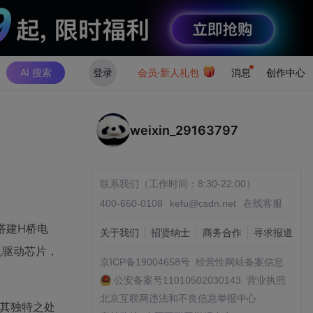
AI 搜索
登录
会员·新人礼包
消息
创作中心
weixin_29163797
联系我们（工作时间：8:30-22:00）
400-660-0108
kefu@csdn.net
在线客服
搭建H桥电
关于我们
招贤纳士
商务合作
寻求报道
机驱动芯片，
京ICP备19004658号
经营性网站备案信息
公安备案号11010502030143
营业执照
北京互联网违法和不良信息举报中心
。其独特之处