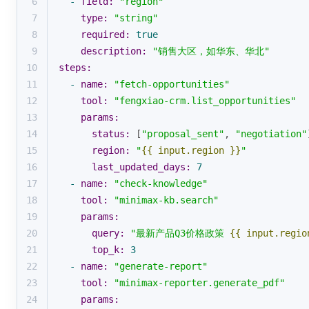
6
-
field:
"region"
7
type:
"string"
8
required:
true
9
description:
"销售大区，如华东、华北"
10
steps:
11
-
name:
"fetch-opportunities"
12
tool:
"fengxiao-crm.list_opportunities"
13
params:
14
status:
 [
"proposal_sent"
, 
"negotiation"
15
region:
"
{{ input.region }}
"
16
last_updated_days:
7
17
-
name:
"check-knowledge"
18
tool:
"minimax-kb.search"
19
params:
20
query:
"最新产品Q3价格政策 
{{ input.regio
21
top_k:
3
22
-
name:
"generate-report"
23
tool:
"minimax-reporter.generate_pdf"
24
params: