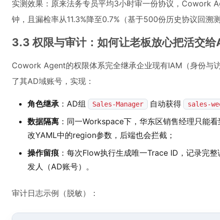
实测效果：原来法务专员平均3小时审一份协议，Cowork A
钟，且漏检率从11.3%降至0.7%（基于500份历史协议回溯
3.3 权限与审计：如何让老板放心把活交给A
Cowork Agent的权限体系完全继承企业现有IAM（身
了其AD域账号，实现：
角色继承
：AD组
自动获得
Sales-Manager
sales-we
数据隔离
：同一Workspace下，华东区销售经理只能看
改YAML中的region参数，后端也会拦截；
操作留痕
：每次Flow执行生成唯一Trace ID，记
发人（AD账号）。
审计日志示例（脱敏）：