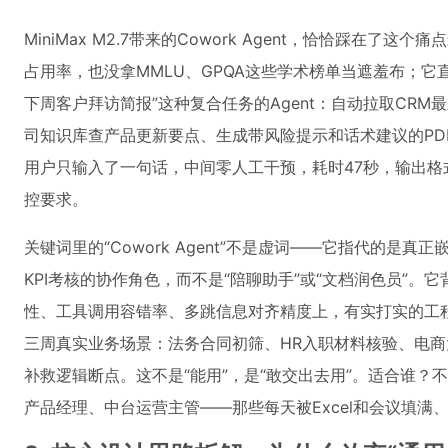
MiniMax M2.7带来的Cowork Agent，恰恰踩在了
占用率，也没拿MMLU、GPQA这些学术榜单当遮羞布；它
下周客户拜访简报”这种复合任务的Agent：自动拉取CR
司知识库查产品更新要点、生成带风险提示和话术建议的PD
用户只输入了一句话，中间零人工干预，耗时47秒，输出
控要求。
关键词里的“Cowork Agent”不是虚词——它指代的是
KPI考核的协作角色，而不是“陪聊助手”或“文档润色员”。
性、工具调用容错率、多跳信息对齐精度上，有实打实的工
三周真实业务场景：法务合同初筛、HR入职材料核验、电
补救逻辑断点。这不是“能用”，是“敢交出去用”。适合谁？
产品经理、中台运营主管——那些每天被Excel和会议填满