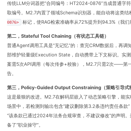
传统LLM分词器把“合同编号：HT2024-0876”当成普
取编号。M2.7内置了领域Schema识别器，能自动将这类
标记，使RAG检索准确率从72%提升到94.3%（我
0876>
第二，Stateful Tool Chaining（有状态工具链）
普通Agent调用工具是“无记忆”的：查完CRM数据后，再调
部维护轻量级Execution State，自动携带上下文标识
案需5次API调用（每次传参+校验），M2.7只需2次——
告。
第三，Policy-Guided Output Constraining（策略引
这是最狠的改进。M2.7在解码层嵌入了动态策略引擎，能
场景中，若检测到输出包含“建议删除第3.2条违约责任条款
“该条款已通过2024年法务合规审查，不建议修改”的声明。这种
备了“职业操守”。