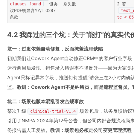
，但协
别失败
2. 若
clauses found
议PDF明显含YY/T 0287
text_
条款
te < 85
4.2 我踩过的三个坑：关于“能打”的真实代
坑一：过度依赖自动修复，反而掩盖流程缺陷
初期我们让Cowork Agent自动修正CRM中的客户行业字
运行两周后发现，销售录入错误率不降反升——因为大家觉得
Agent只标记异常字段，推送钉钉提醒“请张三在2小时内
监。
教训：Cowork Agent不是纠错员，而是流程监督
坑二：场景包版本混乱引发合规事故
某次升级
场景包后，法务反馈协议审
clinical-trial-v1.4
引用了NMPA 2024年第12号公告，但公司内部合规流程
份报告需人工复核。
教训：场景包必须走公司变更管理流程（