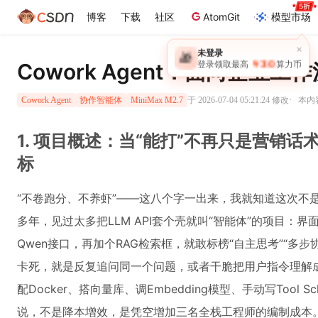
博客
下载
社区
AtomGit
模型市场
Cowork Agent：面向企业
·
于 2026-07-04 05:21:24 修改
本内容
Cowork Agent
协作智能体
MiniMax M2.7
1. 项目概述：当“能打”不再只是营销话
标
“不卷跑分、不养虾”——这八个字一出来，我就知道这次不是又一
多年，见过太多把LLM API套个壳就叫“智能体”的项目：界
Qwen接口，再加个RAG检索框，就敢标榜“自主思考”“多
卡死，就是反复追问同一个问题，或者干脆把用户指令理解
配Docker、搭向量库、调Embedding模型、手动写Tool
说，不是降本增效，是凭空增加三名全栈工程师的编制成本