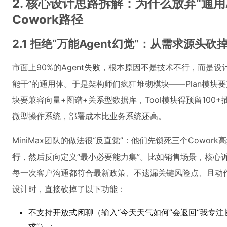
2. 核心设计思路拆解：为什么放弃“通用
Cowork路径
2.1 拒绝“万能Agent幻觉”：从需求源头
市面上90%的Agent失败，根本原因不是技术不行，而是
能干”的通用体。于是架构师们疯狂堆砌模块——Plan模块要
块要兼容向量+图谱+关系型数据库，Tool模块得预留100+
微型操作系统，部署成本比业务系统还高。
MiniMax团队的做法很“反直觉”：他们先锁死三个Cowork
行
，然后反向定义“最小必要能力集”。比如销售场景，核心诉
每一次客户沟通都符合最新政策、不遗漏关键风险点、且动作可追溯
设计时，直接砍掉了以下功能：
不支持开放式闲聊（输入“今天天气如何”会返回“我专
求”）；