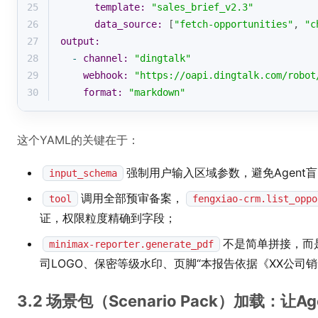
25
template:
"sales_brief_v2.3"
26
data_source:
 [
"fetch-opportunities"
, 
"c
27
output:
28
-
channel:
"dingtalk"
29
webhook:
"https://oapi.dingtalk.com/robot
30
format:
"markdown"
这个YAML的关键在于：
强制用户输入区域参数，避免Agent
input_schema
调用全部预审备案，
tool
fengxiao-crm.list_oppo
证，权限粒度精确到字段；
不是简单拼接，而
minimax-reporter.generate_pdf
司LOGO、保密等级水印、页脚“本报告依据《XX公司销
3.2 场景包（Scenario Pack）加载：让