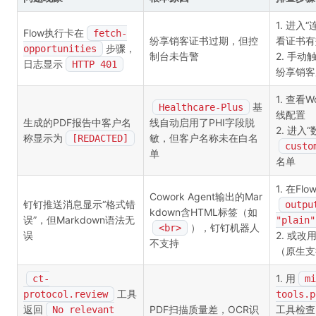
1. 进入
Flow执行卡在
fetch-
纷享销客证书过期，但控
看证书有
步骤，
opportunities
制台未告警
2. 手
日志显示
HTTP 401
纷享销客
1. 查看W
基
Healthcare-Plus
线配置
生成的PDF报告中客户名
线自动启用了PHI字段脱
2. 进入
称显示为
敏，但客户名称未在白名
[REDACTED]
custo
单
名单
1. 在Fl
Cowork Agent输出的Mar
钉钉推送消息显示“格式错
outpu
kdown含HTML标签（如
误”，但Markdown语法无
"plain"
），钉钉机器人
<br>
误
2. 或改
不支持
（原生支持
1. 用
ct-
mi
工具
protocol.review
tools.p
返回
PDF扫描质量差，OCR识
工具检查
No relevant