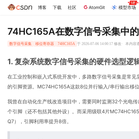
博客
下载
社区
AtomGit
模型市场
74HC165A在数字信号采集中
·
于 2026-07-06 14:00:17 修改
本内容遵循
数字信号采集
移位寄存器
74HC165A
1. 复杂系统数字信号采集的硬件选型逻
在工业控制和嵌入式系统开发中，多路数字信号采集是常见需
的引脚资源。MC74HC165A这款8位并行输入/串行输出
我曾在自动化生产线改造项目中，需要同时监测32个光电传感器
个引脚（还不包括其他外设）。而采用级联4片MC74HC165A
Q7），引脚利用率提升8倍。