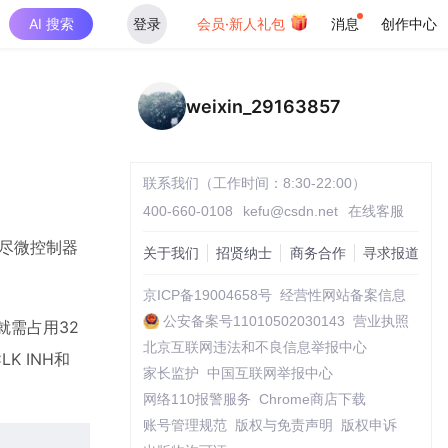
AI 搜索
登录
会员·新人礼包
消息
创作中心
weixin_29163857
联系我们（工作时间：8:30-22:00）
400-660-0108
kefu@csdn.net
在线客服
耗尽微控制器
关于我们
招贤纳士
商务合作
寻求报道
京ICP备19004658号
经营性网站备案信息
公安备案号11010502030143
营业执照
就需占用32
北京互联网违法和不良信息举报中心
K INH和
家长监护
中国互联网举报中心
网络110报警服务
Chrome商店下载
账号管理规范
版权与免责声明
版权申诉