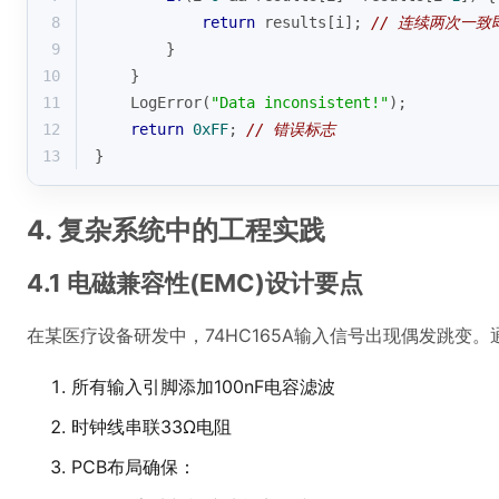
8
return
 results[i]; 
// 连续两次一致
9
        }
10
    }
11
    LogError(
"Data inconsistent!"
);
12
return
0xFF
; 
// 错误标志
13
}
4. 复杂系统中的工程实践
4.1 电磁兼容性(EMC)设计要点
在某医疗设备研发中，74HC165A输入信号出现偶发跳变
所有输入引脚添加100nF电容滤波
时钟线串联33Ω电阻
PCB布局确保：