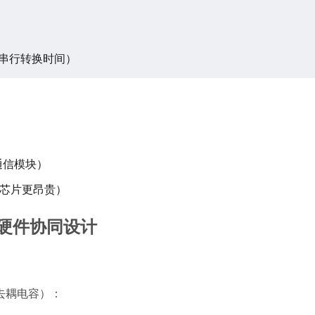
含串行转换时间）
通信模块）
额外芯片更昂贵）
A的硬件协同设计
去耦电容）：