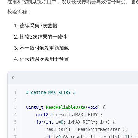
在电机控制系统项目中，发现长线传输会导致信号畸变。通过添
校验流程：
连续采集3次数据
比较3次结果的一致性
不一致时触发重新加载
记录错误次数用于预警
C
1
# 
define
 MAX_RETRY 3
2
3
uint8_t
ReadReliableData
(
void
)
{
4
uint8_t
 results[MAX_RETRY];
5
for
(
int
 i=
0
; i<MAX_RETRY; i++) {
6
        results[i] = ReadShiftRegister();
7
if
(i>
0
 && results[i]==results[i
-1
]) {