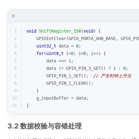
C
1
void
ShiftRegister_ISR
(
void
)
{
2
    GPIOIntClear(GPIO_PORTA_AHB_BASE, GPIO_PI
3
uint32_t
 data = 
0
;
4
for
(
uint8_t
 i=
0
; i<
8
; i++) {
5
        data <<= 
1
;
6
        data |= GPIO_PIN_3_GET() ? 
1
 : 
0
;
7
        GPIO_PIN_1_SET();  
// 产生时钟上升沿
8
        GPIO_PIN_1_CLEAR();
9
    }
10
    g_inputBuffer = data;
11
}
3.2 数据校验与容错处理