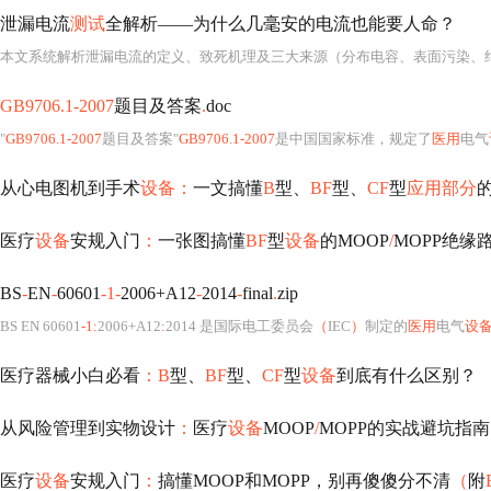
泄漏电流
测试
全解析——为什么几毫安的电流也能要人命？
本文系统解析泄漏电流的定义、致死机理及三大来源（分布电容、表面污染、绝缘老
GB9706.1-2007
题目及答案
.
doc
"
GB9706.1-2007
题目及答案"
GB9706.1-2007
是中国国家标准，规定了
医用
电气
从心电图机到手术
设备：
一文搞懂
B
型、
BF
型、
CF
型
应用部分
医疗
设备
安规入门
：
一张图搞懂
BF
型
设备
的MOOP
/
MOPP绝缘
BS
-
EN
-
60601
-1-
2006+A12
-
2014
-
final
.
zip
BS EN 60601
-1:
2006+A12
:
2014 是国际电工委员会
（
IEC
）
制定的
医用
电气
设
医疗器械小白必看
：B
型、
BF
型、
CF
型
设备
到底有什么区别？
从风险管理到实物设计
：
医疗
设备
MOOP
/
MOPP的实战避坑指南
医疗
设备
安规入门
：
搞懂MOOP和MOPP，别再傻傻分不清
（
附