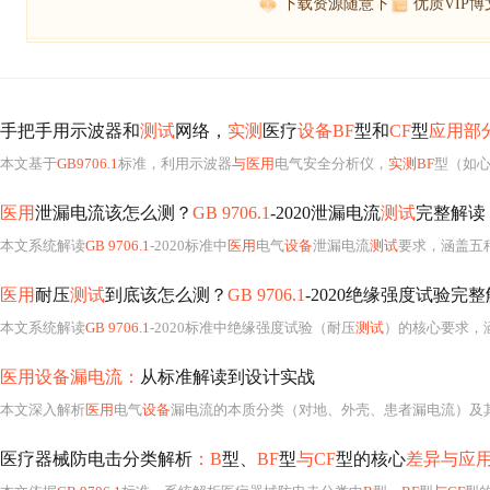
下载资源随意下
优质VIP
手把手用示波器和
测试
网络，
实测
医疗
设备BF
型和
CF
型
应用部
本文基于
GB9706.1
标准，利用示波器
与医用
电气安全分析仪，
实测BF
型（如
医用
泄漏电流该怎么测？
GB 9706.1
-2020泄漏电流
测试
完整解读
本文系统解读
GB 9706.1
-2020标准中
医用
电气
设备
泄漏电流
测试
要求，涵盖五种
医用
耐压
测试
到底该怎么测？
GB 9706.1
-2020绝缘强度试验完
本文系统解读
GB 9706.1
-2020标准中绝缘强度试验（耐压
测试
）的核心要求，涵
医用设备漏电流：
从标准解读到设计实战
本文深入解析
医用
电气
设备
漏电流的本质分类（对地、外壳、患者漏电流）及
医疗器械防电击分类解析
：B
型、
BF
型
与CF
型的核心
差异与应