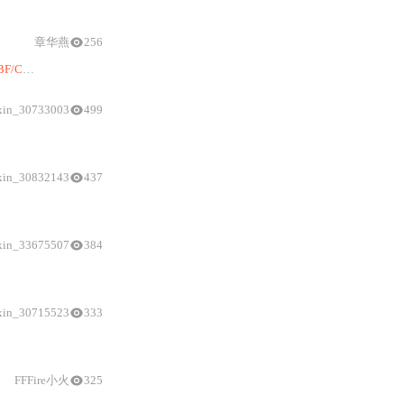
CF
型要求最严，专用于心脏直连，患者
漏
章华燕
256
BF/CF
型）、EMC协同设计、潮湿环境应对、单一故障
测试
方法，并探讨高频
xin_30733003
499
CF设备
矩阵等科室级实践，并给
xin_30832143
437
/
冗余绝缘）、关键
漏电流限值
、
实测
方法及典型
应用
场景；深入剖析
BF
型
xin_33675507
384
GB 9706.1/
IEC 60601-
1
标准框架、
应用部分
分类（
B/BF
xin_30715523
333
与
材料组别匹配、绝缘路径识别及风险管控逻辑。强调其在
FFFire小火
325