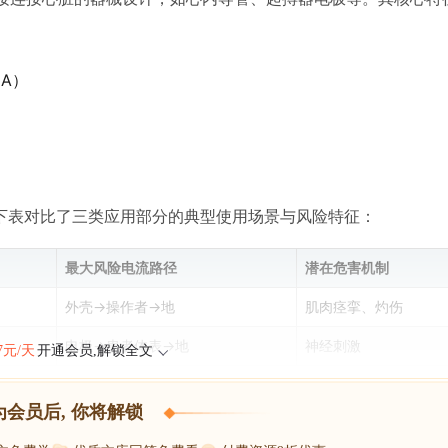
mA）
下表对比了三类应用部分的典型使用场景与风险特征：
最大风险电流路径
潜在危害机制
外壳→操作者→地
肌肉痉挛、灼伤
电极→患者体表→地
神经刺激
47元/天
开通会员,解锁全文
为会员后, 你将解锁