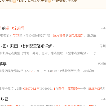
博文免费学
优质文库回答免费看
付费资源9折优惠
分
的
漏电流差异
wei
心电电极）
与CF
型（如心脏起搏器导管）
应用部分
的
漏电流差异
。重点解析二者在
（图13到图19七种配置逐项详解）
苏州
泄漏电流类型（对地、外壳、患者、患者辅助、F型患者漏电流）、七种核心
整解读
苏州
盖四类绝缘路径（A/B
/
C
/
D）、MOOP
/
MOPP防护等级判定、表6试验电压确定方法、型式试验（60秒）
其安全意义，对比
GB9706.1与
IEC60601-
1
在
限值
、
应用部分
分类（
B/BF/CF
型）上
用
场景
wei