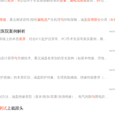
的核心
差异：B
型适用于非直接接触患者的
设备
，
漏电流限值
最高；
BF
型具备浮地隔离，适用于体表电气接触场景；
限值
，重点阐述容性
/
阻性
漏电流
产生机理
与
抑制策略，涵盖
应用部分
分类（
B/
实医院案例解析
wei
等级上的本质
差异
，结合ICU监护仪异常、PCI手术失误等真实案例，阐明各类型适用边界；重点说明影像科混合配置、手术室
wei
的设计原理
与
关键技术。重点涵盖各类别的安全架构（如基本绝缘、浮地隔离、双重
wei
措施）的本质区别，涵盖防护对象、生理风险阈值、绝缘性能要求（MOPP通常为MOOP的2倍）、
wei
制方法，涵盖绝缘类型（基本
/
附加
/
双重
/
加强绝缘）、电气间隙
与
爬电距离的计算依据、污染等级
测试
上栽跟头