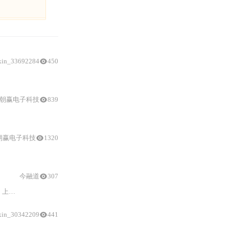
xin_33692284
450
测试
配置、
限值
要求（
CF
型严于
BF
型10倍）、故障响应、高频成分检测及
朝赢电子科技
839
测试
配置（图13~图19）、
B/BF/CF
三类
应用部分限值差异
（尤其
CF
型10µA严
朝赢电子科技
1320
与
例行试验（
1
秒）的适用场景及判定逻辑，并结合附录
今融道
307
的关键
差异
，详述
漏电流测试
环境、模拟人体阻抗网络、生理盐水模拟等实战
xin_30342209
441