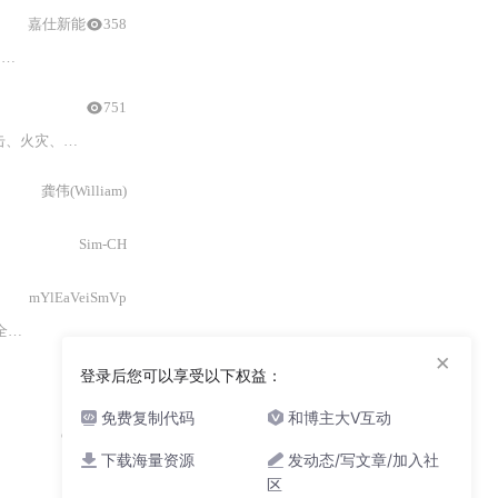
嘉仕新能
358
法
与
差分测量法，强调7
751
、辐射危险等。
龚伟(William)
Sim-CH
mYlEaVeiSmVp
rt
1:
General requirements for basic saf
×
登录后您可以享受以下权益：
陈振玥
免费复制代码
和博主大V互动
coolgo666
下载海量资源
发动态/写文章/加入社
区
杨枨