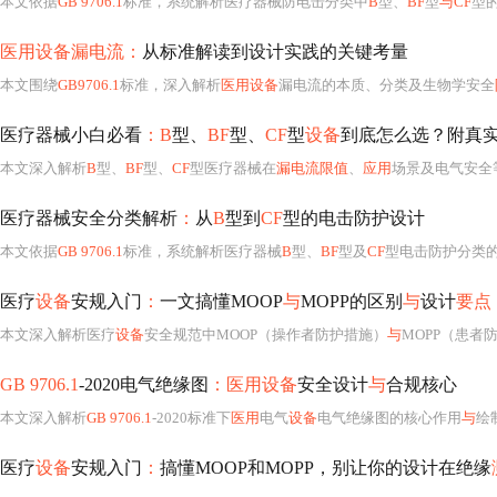
本文依据
GB 9706.1
标准，系统解析医疗器械防电击分类中
B
型、
BF
型
与CF
型
医用设备漏电流：
从标准解读到设计实践的关键考量
本文围绕
GB9706.1
标准，深入解析
医用设备
漏电流的本质、分类及生物学安全
医疗器械小白必看
：B
型、
BF
型、
CF
型
设备
到底怎么选？附真
本文深入解析
B
型、
BF
型、
CF
型医疗器械在
漏电流限值
、
应用
场景及电气安全
医疗器械安全分类解析
：
从
B
型到
CF
型的电击防护设计
本文依据
GB 9706.1
标准，系统解析医疗器械
B
型、
BF
型及
CF
型电击防护分类
医疗
设备
安规入门
：
一文搞懂MOOP
与
MOPP的区别
与
设计
要点
本文深入解析医疗
设备
安全规范中MOOP（操作者防护措施）
与
MOPP（患者防护
GB 9706.1
-2020电气绝缘图
：医用设备
安全设计
与
合规核心
本文深入解析
GB 9706.1
-2020标准下
医用
电气
设备
电气绝缘图的核心作用
与
绘
医疗
设备
安规入门
：
搞懂MOOP和MOPP，别让你的设计在绝缘