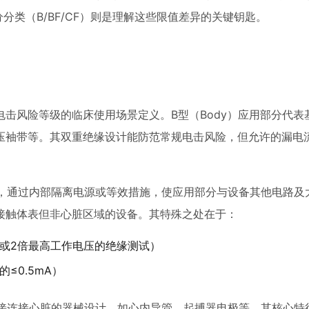
分类（B/BF/CF）则是理解这些限值差异的关键钥匙。
击风险等级的临床使用场景定义。B型（Body）应用部分代表
压袖带等。其双重绝缘设计能防范常规电击风险，但允许的漏电
隔离"技术，通过内部隔离电源或等效措施，使应用部分与设备其他电路
接触体表但非心脏区域的设备。其特殊之处在于：
流或2倍最高工作电压的绝缘测试）
的≤0.5mA）
别，专为直接连接心脏的器械设计，如心内导管、起搏器电极等。其核心