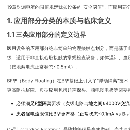
19章对漏电流的限值规定犹如设备的"安全阈值"，而应用部分
1. 应用部分分类的本质与临床意义
1.1 三类应用部分的定义边界
医用设备的应用部分绝非简单的物理接触点划分，而是基于电
级，适用于非直接心脏接触的常规检查设备，如体温计、血
（接地漏电流正常状态≤0.5mA）。
BF型（Body Floating）在B型基础上引入了"浮动
更高阻抗屏障。典型应用包括超声探头、脑电图电极等需要
必须满足F型隔离要求（次级电路与地之间≥4000V交
患者漏电流限值比B型更严格（正常状态≤0.1mA vs B型
CF型（Cardiac Floating）是防护等级最高的类