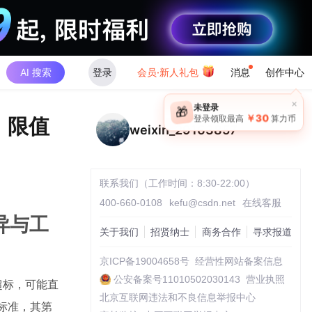
AI 搜索
登录
会员·新人礼包
消息
创作中心
×
未登录
🎁
￥30
F）限值
登录领取最高
算力币
weixin_29163857
联系我们（工作时间：8:30-22:00）
400-660-0108
kefu@csdn.net
在线客服
差异与工
关于我们
招贤纳士
商务合作
寻求报道
京ICP备19004658号
经营性网站备案信息
公安备案号11010502030143
营业执照
超标，可能直
北京互联网违法和不良信息举报中心
石标准，其第