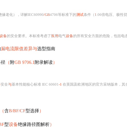
化），详解IEC60990
/GB
4706等标准下的
测试
条件（
1
.06倍电压、极性切换）、MD网络（人体模拟阻抗）作用，对比直接测量
设备
的安全要求。本标准考虑了
医用
电气
设备
的所有安全方面的危险，包括电击、火灾、机械危险
的
漏电流限值差异与
选型指南
路径
（
附
GB 9706.1
附录解读
）
备
安全
与
基本性能核心标准 IEC 60601
-1
在英国及欧洲地区的官方采纳版本，其全称为《Medical electrical equipment – Pa
（
含
B/BF/CF
型选择
）
BF
型
设备
绝缘路径图解析
）