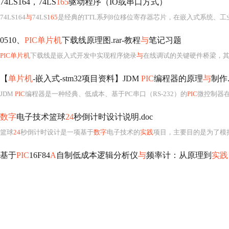
74LS164，74LS
165
驱动程序（IO或串口方式）
74LS164
与
74LS
165
是经典的TTL系列8位移位寄存器芯片，在嵌入式系统、工
0510、
PIC单片机
下载线原理图.rar-教程
与
笔记习题
PIC单片机
下载线是嵌入式开发中实现程序烧录
与
在线调试的关键硬件桥梁，
【
单片机
-嵌入式-stm32项目资料】JDM
PIC
编程器的原理
与
制作.
JDM
PIC
编程器是一种经典、低成本、基于PC串口（RS-232）的
PIC
微控制器在线编程工具，其设计源于上世纪90年代
数字
电子技术篮球
24
秒倒计时设计说明.doc
篮球
24
秒倒计时设计是一项基于
数字
电子技术的
实践
项目，主要目的是为了模
基于
PIC
16F84
A
自制低成本逻辑分析仪
与
频率计：从原理到
实践