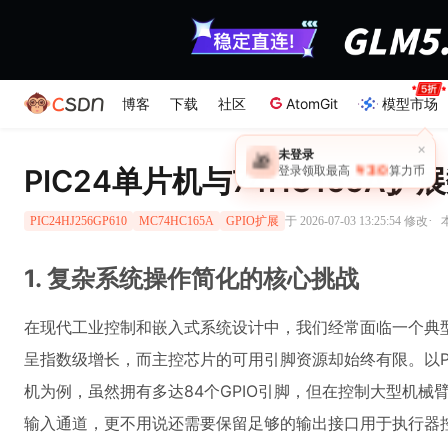
博客
下载
社区
AtomGit
模型市场
×
未登录
🎁
￥30
PIC24单片机与74HC165A
登录领取最高
算力币
·
于 2026-07-03 13:25:54 修改
PIC24HJ256GP610
MC74HC165A
GPIO扩展
1. 复杂系统操作简化的核心挑战
在现代工业控制和嵌入式系统设计中，我们经常面临一个典型
呈指数级增长，而主控芯片的可用引脚资源却始终有限。以PIC2
机为例，虽然拥有多达84个GPIO引脚，但在控制大型机
输入通道，更不用说还需要保留足够的输出接口用于执行器