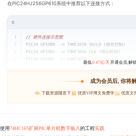
在PIC24HJ256GP610系统中推荐以下连接方式：
C
1
// 硬件连接示意图
2
PIC24 GPIOB0  -> 
74
HC165A SH/LD (锁存控制)
3
PIC24 GPIOB1  -> 
74
HC165A 
CLK
(移位时钟)
4
PIC24 GPIOB2  <- 74HC165A
最低
0.47元/天
开通会员,解
成为会员后, 你将
下载资源随意下
优质VIP博文免费学
优质文
使用
74HC165扩展PIC单片机数字输入
的工程
实践