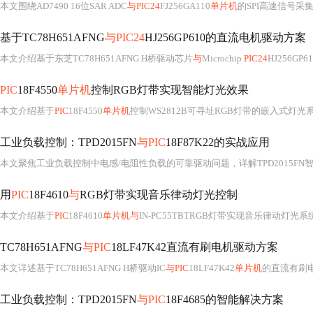
本文围绕AD7490 16位SAR ADC
与PIC24
FJ256GA110
单片机
的SPI高速信号采集系统展开，涵盖硬件协同设计（含PPS引脚配置、CONVST整形、基准源选型）、SPI时序优化（8MHz稳定波特率、CS间隔控制）、
基于TC78H651AFNG
与PIC24
HJ256GP610的直流电机驱动方案
本文介绍基于东芝TC78H651AFNG H桥驱动芯片
与
Microchip
PIC24
HJ256GP61
PIC
18F4550
单片机
控制RGB灯带实现智能灯光效果
本文介绍基于
PIC
18F4550
单片机
控制WS2812B可寻址RGB灯带的嵌入式灯光
工业负载控制：TPD2015FN
与PIC
18F87K22的实战应用
本文聚焦工业负载控制中电感/电阻性负载的可靠驱动问题，详解TPD2015FN
用
PIC
18F4610
与
RGB灯带实现音乐律动灯光控制
本文介绍基于
PIC
18F4610
单片机与
IN-PC55TBTRGB灯带实现音乐律动灯光
TC78H651AFNG
与PIC
18LF47K42直流有刷电机驱动方案
本文详述基于TC78H651AFNG H桥驱动IC
与PIC
18LF47K42
单片机
的直流有刷电机驱
工业负载控制：TPD2015FN
与PIC
18F4685的智能解决方案