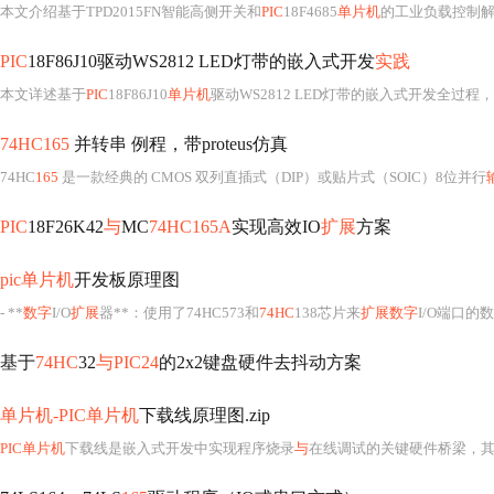
本文介绍基于TPD2015FN智能高侧开关和
PIC
18F4685
单片机
的工业负载控制解决方案，涵盖感性负载
PIC
18F86J10驱动WS2812 LED灯带的嵌入式开发
实践
本文详述基于
PIC
18F86J10
单片机
驱动WS2812 LED灯带的嵌入式开发全过程，涵盖硬件设计（供电要求、信号匹配）、底层驱动（单线归零码时序实现、GRB数据格式处理）、
74HC165
并转串 例程，带proteus仿真
74HC
165
是一款经典的 CMOS 双列直插式（DIP）或贴片式（SOIC）8位并行
PIC
18F26K42
与
MC
74HC165A
实现高效IO
扩展
方案
pic单片机
开发板原理图
- **
数字
I/O
扩展
器**：使用了74HC573和
74HC
138芯片来
扩展数字
I/O端口
基于
74HC
32
与PIC24
的2x2键盘硬件去抖动方案
单片机-PIC单片机
下载线原理图.zip
PIC单片机
下载线是嵌入式开发中实现程序烧录
与
在线调试的关键硬件桥梁，