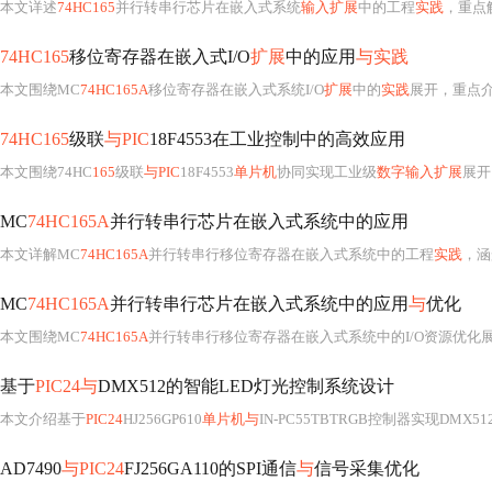
本文详述
74HC165
并行转串行芯片在嵌入式系统
输入扩展
中的工程
实践
，重点
74HC165
移位寄存器在嵌入式I/O
扩展
中的应用
与实践
本文围绕MC
74HC165A
移位寄存器在嵌入式系统I/O
扩展
中的
实践
展开，重点
74HC165
级联
与PIC
18F4553在工业控制中的高效应用
本文围绕74HC
165
级联
与PIC
18F4553
单片机
协同实现工业级
数字输入扩展
展开，重点
MC
74HC165A
并行转串行芯片在嵌入式系统中的应用
本文详解MC
74HC165A
并行转串行移位寄存器在嵌入式系统中的工程
实践
，涵
MC
74HC165A
并行转串行芯片在嵌入式系统中的应用
与
优化
本文围绕MC
74HC165A
并行转串行移位寄存器在嵌入式系统中的I/O资源优化展开，
基于
PIC24与
DMX512的智能LED灯光控制系统设计
本文介绍基于
PIC24
HJ256GP610
单片机与
IN-PC55TBTRGB控制器实现DMX512协议LED灯光
AD7490
与PIC24
FJ256GA110的SPI通信
与
信号采集优化