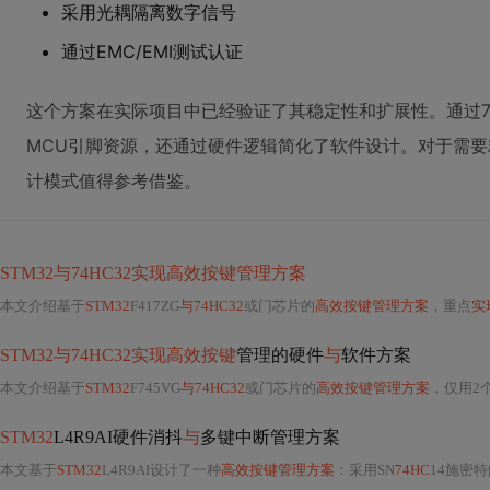
采用光耦隔离数字信号
通过EMC/EMI测试认证
这个方案在实际项目中已经验证了其稳定性和扩展性。通过7
MCU引脚资源，还通过硬件逻辑简化了软件设计。对于需
计模式值得参考借鉴。
STM32与74HC32实现高效按键管理方案
本文介绍基于
STM32
F417ZG
与74HC32
或门芯片的
高效按键管理方案
，重点
实
STM32与74HC32实现高效按键
管理的硬件
与
软件方案
本文介绍基于
STM32
F745VG
与74HC32
或门芯片的
高效按键管理方案
，仅用2个
STM32
L4R9AI硬件消抖
与
多键中断管理方案
本文基于
STM32
L4R9AI设计了一种
高效按键管理方案
：采用SN
74HC
14施密