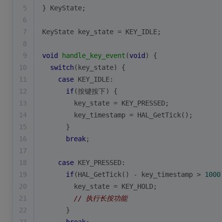
5
} KeyState;
6
7
KeyState key_state = KEY_IDLE;
8
9
void
handle_key_event
(
void
)
{
10
switch
(key_state) {
11
case
 KEY_IDLE:
12
if
(按键按下) {
13
        key_state = KEY_PRESSED;
14
        key_timestamp = HAL_GetTick();
15
      }
16
break
;
17
18
case
 KEY_PRESSED:
19
if
(HAL_GetTick() - key_timestamp > 
1000
20
        key_state = KEY_HOLD;
21
// 执行长按功能
22
      }