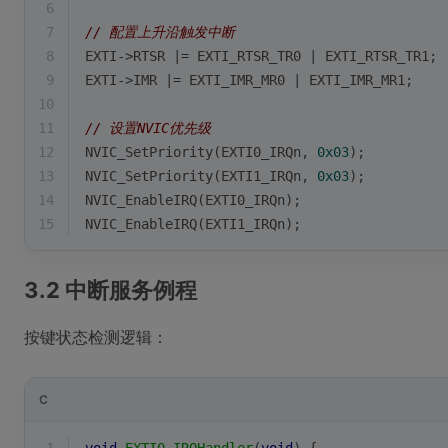
6
7
// 配置上升沿触发中断
8
EXTI->RTSR |= EXTI_RTSR_TR0 | EXTI_RTSR_TR1;
9
EXTI->IMR |= EXTI_IMR_MR0 | EXTI_IMR_MR1;
10
11
// 设置NVIC优先级
12
NVIC_SetPriority(EXTI0_IRQn, 
0x03
);
13
NVIC_SetPriority(EXTI1_IRQn, 
0x03
);
14
NVIC_EnableIRQ(EXTI0_IRQn);
15
NVIC_EnableIRQ(EXTI1_IRQn);
3.2 中断服务例程
按键状态检测逻辑：
C