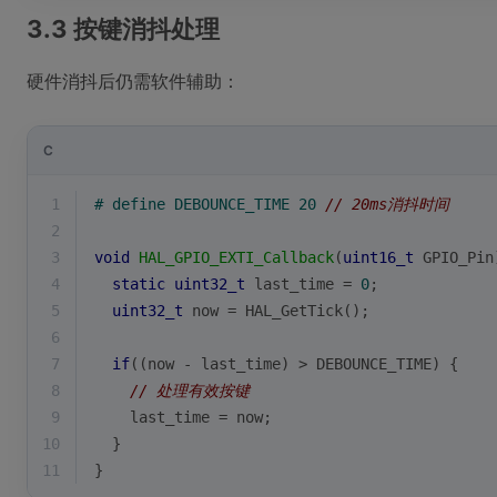
3.3 按键消抖处理
硬件消抖后仍需软件辅助：
C
1
# 
define
 DEBOUNCE_TIME 20 
// 20ms消抖时间
2
3
void
HAL_GPIO_EXTI_Callback
(
uint16_t
 GPIO_Pin
4
static
uint32_t
 last_time = 
0
;
5
uint32_t
 now = HAL_GetTick();
6
7
if
((now - last_time) > DEBOUNCE_TIME) {
8
// 处理有效按键
9
    last_time = now;
10
  }
11
}