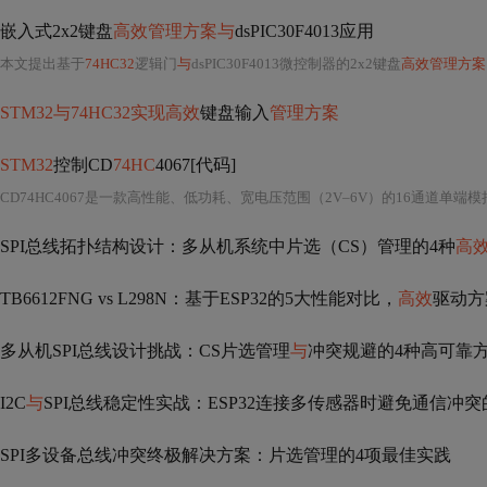
嵌入式2x2键盘
高效管理方案与
dsPIC30F4013应用
本文提出基于
74HC32
逻辑门
与
dsPIC30F4013微控制器的2x2键盘
高效管理方案
STM32与74HC32实现高效
键盘输入
管理方案
STM32
控制CD
74HC
4067[代码]
SPI总线拓扑结构设计：多从机系统中片选（CS）管理的4种
高
TB6612FNG vs L298N：基于ESP32的5大性能对比，
高效
驱动方
多从机SPI总线设计挑战：CS片选管理
与
冲突规避的4种高可靠
I2C
与
SPI总线稳定性实战：ESP32连接多传感器时避免通信冲
SPI多设备总线冲突终极解决方案：片选管理的4项最佳实践