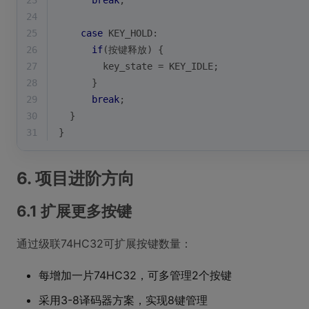
23
break
;
24
25
case
 KEY_HOLD:
26
if
(按键释放) {
27
        key_state = KEY_IDLE;
28
      }
29
break
;
30
  }
31
}
6. 项目进阶方向
6.1 扩展更多按键
通过级联74HC32可扩展按键数量：
每增加一片74HC32，可多管理2个按键
采用3-8译码器方案，实现8键管理