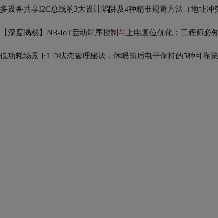
多设备共享I2C总线的3大设计陷阱及4种精准规避方法（地址冲
【深度揭秘】NB-IoT启动时序控制
与
上电复位优化：工程师必知
低功耗场景下I_O状态管理秘诀：休眠前后电平保持的5种可靠