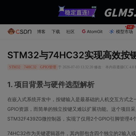
博客
下载
社区
AtomGit
模型市场
STM32与74HC32实现高效
·
于 2026-07-03 13:32:20 修改
本内容遵循CC 4.0
STM32
74HC32
GPIO管理
1. 项目背景与硬件选型解析
在嵌入式系统开发中，按键输入是最基础的人机交互方式之
GPIO资源，而简单的独立按键又难以扩展功能。这个项目采
STM32F439ZG微控制器，实现了仅用2个GPIO引脚管理
74HC32作为关键逻辑器件，其内部包含四个独立的2输