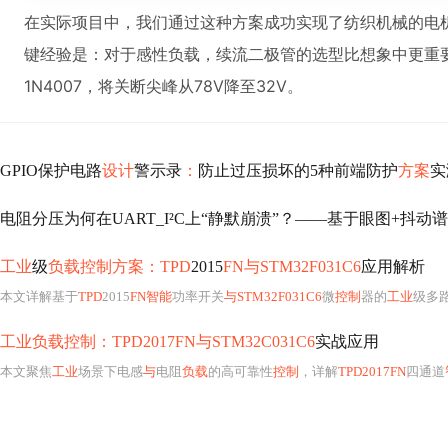
在实际项目中，我们通过这种方案成功实现了纺织机械的电机
键经验是：对于感性负载，续流二极管的选型比想象中更重要
1N4007，将关断尖峰从78V降至32V。
GPIO保护电路
设计
警示录
：
防止过压损坏的5种前端防护
方案
实
工业
级
负载控制方案：TPD
2015
FN与STM32F031C6
应用解析
本文详解基于
TPD
2015
FN智能
功率开关
与STM32F031C6
微
控制
器的
工业
级多
工业负载控制：TPD2017FN与STM32C031C6
实战应用
本文聚焦
工业
场景下电感
与
电阻
负载
的高可靠性
控制
，详解
TPD2017FN
四通道