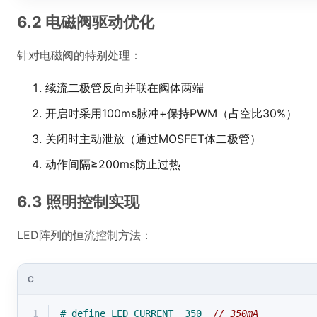
6.2 电磁阀驱动优化
针对电磁阀的特别处理：
续流二极管反向并联在阀体两端
开启时采用100ms脉冲+保持PWM（占空比30%）
关闭时主动泄放（通过MOSFET体二极管）
动作间隔≥200ms防止过热
6.3 照明控制实现
LED阵列的恒流控制方法：
C
1
# 
define
 LED_CURRENT  350  
// 350mA