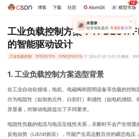
博客
下载
社区
AtomGit
模型市场
×
未登录
🎁
￥30
工业负载控制方案：TPD2017FN
登录领取最高
算力币
的智能驱动设计
·
于 2026-07-08 13:45:33 修改
本内
工业负载控制
TPD2017FN
STM32F031C6
1. 工业负载控制方案选型背景
在工业自动化领域，电机、电磁阀和照明设备等负载的控制
分为电阻性（如加热元件、白炽灯）和感性（如电机绕组、
异显著，对驱动电路提出了不同要求。
电阻性负载的电流与电压呈线性关系，关断时不会产生明显
反电动势（Ldi/dt效应），可能产生高达数百伏的瞬态电