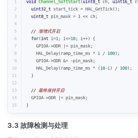
1
void
Channel_SoftStart
(
uint8_t
 ch, 
uint16_t
 r
2
uint32_t
 start_tick = HAL_GetTick();
3
uint8_t
 pin_mask = 
1
 << ch;
4
5
// 渐增式开启
6
for
(
int
 i=
1
; i<=
10
; i++) {
7
    GPIOA->ODR |= pin_mask;
8
    HAL_Delay(ramp_time_ms * i / 
100
);
9
    GPIOA->ODR &= ~pin_mask;
10
    HAL_Delay(ramp_time_ms * (
10
-i) / 
100
);
11
  }
12
13
// 最终保持开启
14
  GPIOA->ODR |= pin_mask;
15
}
3.3 故障检测与处理