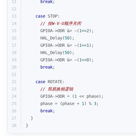
11
break
;
12
13
case
 STOP:
14
// 按W-V-U顺序关闭
15
      GPIOA->ODR &= ~(
1
<<
2
);
16
      HAL_Delay(
50
);
17
      GPIOA->ODR &= ~(
1
<<
1
);
18
      HAL_Delay(
50
); 
19
      GPIOA->ODR &= ~(
1
<<
0
);
20
break
;
21
22
case
 ROTATE:
23
// 简易换相逻辑
24
      GPIOA->ODR = (
1
 << phase);
25
      phase = (phase + 
1
) % 
3
;
26
break
;
27
  }
28
}