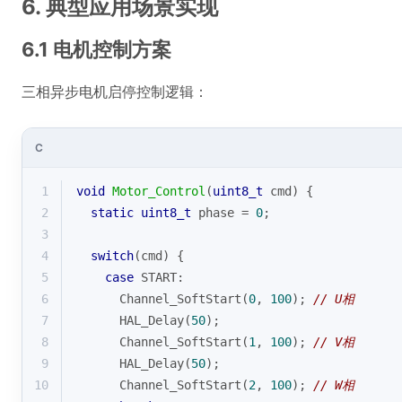
6. 典型应用场景实现
6.1 电机控制方案
三相异步电机启停控制逻辑：
C
1
void
Motor_Control
(
uint8_t
 cmd)
{
2
static
uint8_t
 phase = 
0
;
3
4
switch
(cmd) {
5
case
 START:
6
      Channel_SoftStart(
0
, 
100
); 
// U相
7
      HAL_Delay(
50
);
8
      Channel_SoftStart(
1
, 
100
); 
// V相 
9
      HAL_Delay(
50
);
10
      Channel_SoftStart(
2
, 
100
); 
// W相