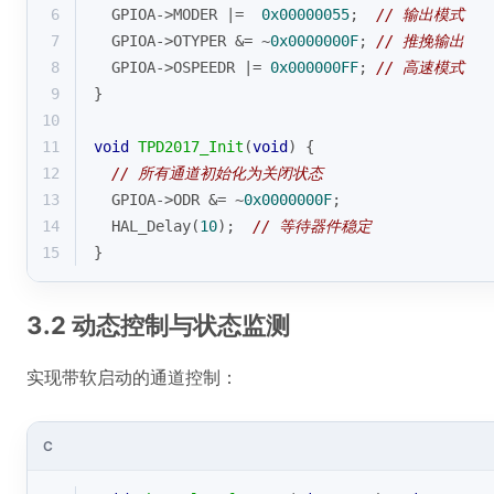
6
  GPIOA->MODER |=  
0x00000055
;  
// 输出模式
7
  GPIOA->OTYPER &= ~
0x0000000F
; 
// 推挽输出
8
  GPIOA->OSPEEDR |= 
0x000000FF
; 
// 高速模式
9
}
10
11
void
TPD2017_Init
(
void
)
{
12
// 所有通道初始化为关闭状态
13
  GPIOA->ODR &= ~
0x0000000F
;
14
  HAL_Delay(
10
);  
// 等待器件稳定
15
}
3.2 动态控制与状态监测
实现带软启动的通道控制：
C