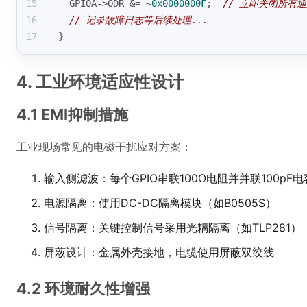
15
  GPIOA->ODR &= ~
0x0000000F
;  
// 立即关闭所有
16
// 记录故障日志等后续处理...
17
}
4. 工业环境适应性设计
4.1 EMI抑制措施
工业现场常见的电磁干扰应对方案：
输入侧滤波：每个GPIO串联100Ω电阻并并联100pF电
电源隔离：使用DC-DC隔离模块（如B0505S）
信号隔离：关键控制信号采用光耦隔离（如TLP281）
屏蔽设计：金属外壳接地，电缆使用屏蔽双绞线
4.2 环境耐久性增强