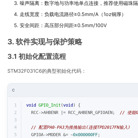
噪声隔离：数字地与功率地单点连接，推荐使用磁珠隔
走线宽度：负载电流路径≥0.5mm/A（1oz铜厚）
安全间距：高压部分间距≥0.5mm/100V
3. 软件实现与保护策略
3.1 初始化配置流程
STM32F031C6的典型初始化代码：
C
1
void
GPIO_Init
(
void
)
{
2
  RCC->AHBENR |= RCC_AHBENR_GPIOAEN;  
// 使能
3
4
// 配置PA0-PA3为推挽输出(连接TPD2017FN输入)
5
  GPIOA->MODER &= ~
0x000000FF
; 