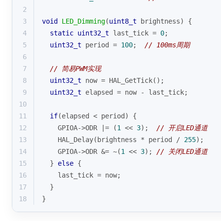
2
3
void
LED_Dimming
(
uint8_t
 brightness)
{
4
static
uint32_t
 last_tick = 
0
;
5
uint32_t
 period = 
100
;  
// 100ms周期
6
7
// 简易PWM实现
8
uint32_t
 now = HAL_GetTick();
9
uint32_t
 elapsed = now - last_tick;
10
11
if
(elapsed < period) {
12
    GPIOA->ODR |= (
1
 << 
3
);  
// 开启LED通道
13
    HAL_Delay(brightness * period / 
255
);
14
    GPIOA->ODR &= ~(
1
 << 
3
); 
// 关闭LED通道
15
  } 
else
 {
16
    last_tick = now;
17
  }
18
}