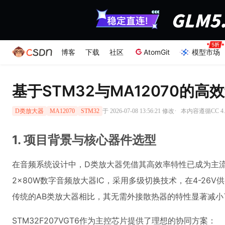
博客
下载
社区
AtomGit
模型市场
基于STM32与MA12070的
·
于 2026-07-08 13:56:21 修改
本内容遵循CC 4.
D类放大器
MA12070
STM32
1. 项目背景与核心器件选型
在音频系统设计中，D类放大器凭借其高效率特性已成为主流选
2×80W数字音频放大器IC，采用多级切换技术，在4-26
传统的AB类放大器相比，其无需外接散热器的特性显著减小
STM32F207VGT6作为主控芯片提供了理想的协同方案：