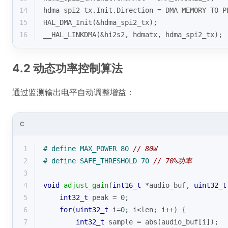
14
hdma_spi2_tx.Init.Direction = DMA_MEMORY_TO_P
15
HAL_DMA_Init(&hdma_spi2_tx);
16
__HAL_LINKDMA(&hi2s2, hdmatx, hdma_spi2_tx);
4.2 动态功率控制算法
通过监测输出电平自动调整增益：
C
1
# 
define
 MAX_POWER 80 
// 80W
2
# 
define
 SAFE_THRESHOLD 70 
// 70%功率
3
4
void
adjust_gain
(
int16_t
 *audio_buf, 
uint32_t
5
int32_t
 peak = 
0
;
6
for
(
uint32_t
 i=
0
; i<len; i++) {
7
int32_t
 sample = 
abs
(audio_buf[i]);