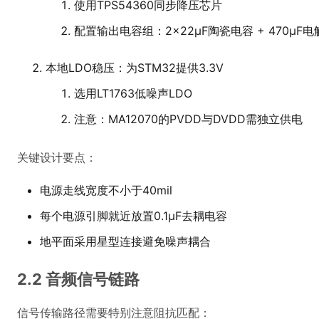
使用TPS54360同步降压芯片
配置输出电容组：2×22μF陶瓷电容 + 470μF
本地LDO稳压：为STM32提供3.3V
选用LT1763低噪声LDO
注意：MA12070的PVDD与DVDD需独立供电
关键设计要点：
电源走线宽度不小于40mil
每个电源引脚就近放置0.1μF去耦电容
地平面采用星型连接避免噪声耦合
2.2 音频信号链路
信号传输路径需要特别注意阻抗匹配：