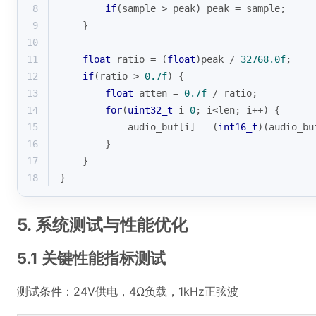
8
if
(sample > peak) peak = sample;
9
    }
10
11
float
 ratio = (
float
)peak / 
32768.0f
;
12
if
(ratio > 
0.7f
) {
13
float
 atten = 
0.7f
 / ratio;
14
for
(
uint32_t
 i=
0
; i<len; i++) {
15
            audio_buf[i] = (
int16_t
)(audio_bu
16
        }
17
    }
18
}
5. 系统测试与性能优化
5.1 关键性能指标测试
测试条件：24V供电，4Ω负载，1kHz正弦波