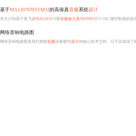
基于
MA12070与STM32
的高保真
音频
系统
设计
本文介绍基于英飞凌
MA12070
D类
音频放大器与STM32
F373RC微控制器的高
网络音响电路图
网络音响电路图是现代智能
音频
设备硬件
设计
的核心技术文档，它不仅体现了