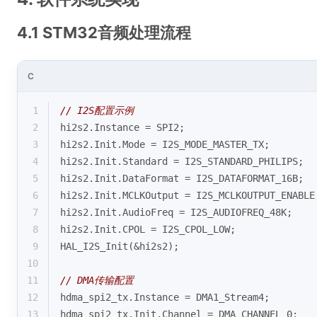
4.1 STM32音频处理流程
C
1
// I2S配置示例
2
hi2s2.Instance = SPI2;
3
hi2s2.Init.Mode = I2S_MODE_MASTER_TX;
4
hi2s2.Init.Standard = I2S_STANDARD_PHILIPS;
5
hi2s2.Init.DataFormat = I2S_DATAFORMAT_16B;
6
hi2s2.Init.MCLKOutput = I2S_MCLKOUTPUT_ENABLE
7
hi2s2.Init.AudioFreq = I2S_AUDIOFREQ_48K;
8
hi2s2.Init.CPOL = I2S_CPOL_LOW;
9
HAL_I2S_Init(&hi2s2);
10
11
// DMA传输配置
12
hdma_spi2_tx.Instance = DMA1_Stream4;
13
hdma_spi2_tx.Init.Channel = DMA_CHANNEL_0;