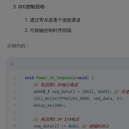
I2C控制启动
：
通过寄存器逐个使能通道
可精确控制时序间隔
示例代码：
C
1
void
Power_On_Sequence
(
void
)
{
2
// 先启用1.2V核心电压
3
uint8_t
 seq_data[] = {
0x12
, 
0x01
}; 
// 仅使
4
    I2C1_Write(TPS65263_ADDR, seq_data, 
2
);
5
    Delay_ms(
100
);
6
7
// 再启用3.3V I/O电压
8
    seq_data[
1
] |= 
0x02
; 
// 使能DCDC2