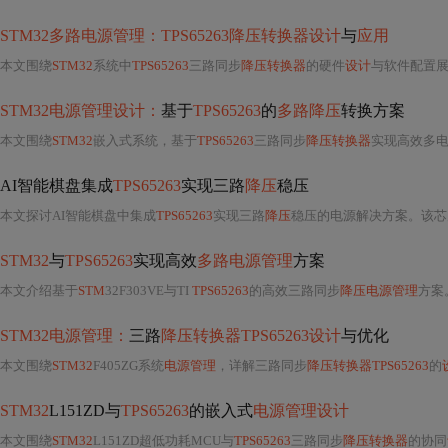
STM32多路电源管理：TPS65263降压转换器设计
与
应用
本文围绕
STM32
系统中
TPS65263
三路同步
降压转换器
的硬件
设计
与软件配置展开，涵盖电源架构、外围元
STM32电源管理设计：
基于
TPS65263
的
多路降压
转换方案
本文围绕
STM32
嵌入式系统，基于
TPS65263
三路同步
降压转换器
实现高效多
AI智能棋盘集成
TPS65263
实现三路
降压
稳压
本文探讨AI智能棋盘中集成
TPS65263
实现三路
降压
稳压的电源解决方案。该芯片支持宽输入电压、高转换效率和小尺寸封装，适用于
STM32
与
TPS65263
实现高效
多路电源管理
方案
本文介绍基于
STM
32F303VE与TI
TPS65263
的高效三路同步
降压电源管理
方案
STM32电源管理：
三路
降压转换器TPS65263设计
与优化
本文围绕
STM32
F405ZG系统
电源管理
，详解三路同步
降压转换器TPS65263
的
STM32
L151ZD与
TPS65263
的嵌入式
电源管理设计
本文围绕
STM32
L151ZD超低功耗MCU与
TPS65263
三路同步
降压转换器
的协同