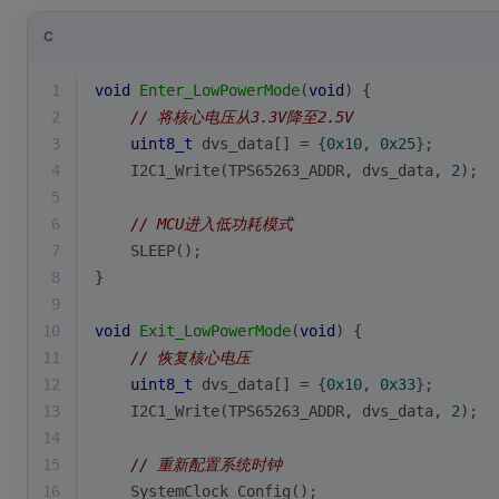
C
1
void
Enter_LowPowerMode
(
void
)
{
2
// 将核心电压从3.3V降至2.5V
3
uint8_t
 dvs_data[] = {
0x10
, 
0x25
};
4
    I2C1_Write(TPS65263_ADDR, dvs_data, 
2
);
5
6
// MCU进入低功耗模式
7
    SLEEP();
8
}
9
10
void
Exit_LowPowerMode
(
void
)
{
11
// 恢复核心电压
12
uint8_t
 dvs_data[] = {
0x10
, 
0x33
};
13
    I2C1_Write(TPS65263_ADDR, dvs_data, 
2
);
14
15
// 重新配置系统时钟
16
    SystemClock_Config();