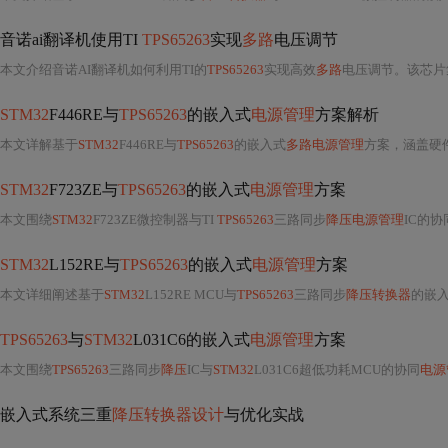
音诺ai翻译机使用TI
TPS65263
实现
多路
电压调节
本文介绍音诺AI翻译机如何利用TI的
TPS65263
实现高效
多路
电压调节。该芯片
STM32
F446RE与
TPS65263
的嵌入式
电源管理
方案解析
本文详解基于
STM32
F446RE与
TPS65263
的嵌入式
多路电源管理
方案，涵盖硬
STM32
F723ZE与
TPS65263
的嵌入式
电源管理
方案
本文围绕
STM32
F723ZE微控制器与TI
TPS65263
三路同步
降压电源管理
IC的协
STM32
L152RE与
TPS65263
的嵌入式
电源管理
方案
本文详细阐述基于
STM32
L152RE MCU与
TPS65263
三路同步
降压转换器
的嵌
TPS65263
与
STM32
L031C6的嵌入式
电源管理
方案
本文围绕
TPS65263
三路同步
降压
IC与
STM32
L031C6超低功耗MCU的协同
电源
嵌入式系统三重
降压转换器设计
与优化实战