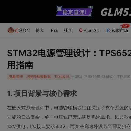
博客
下载
社区
AtomGit
模型市场
STM32电源管理设计：TPS6
用指南
·
于 2026-07-05 14:01:43 修改
本内容遵循
电源管理
同步降压转换器
TPS65263
1. 项目背景与核心需求
在嵌入式系统设计中，电源管理模块往往决定了整个系统的
功能的日益复杂，单一电压轨已无法满足系统需求。以典型的
1.2V供电，I/O接口要求3.3V，而某些高速外设甚至需要独