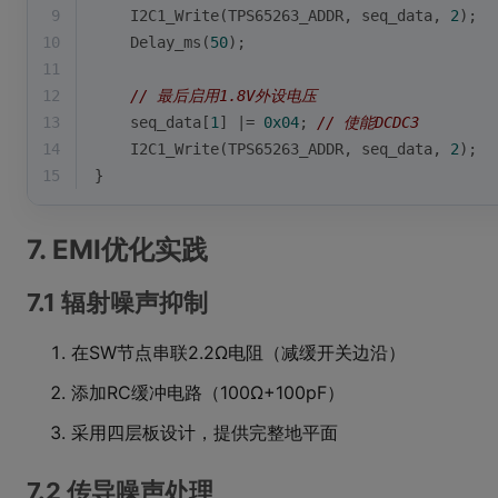
9
    I2C1_Write(TPS65263_ADDR, seq_data, 
2
);
10
    Delay_ms(
50
);
11
12
// 最后启用1.8V外设电压
13
    seq_data[
1
] |= 
0x04
; 
// 使能DCDC3
14
    I2C1_Write(TPS65263_ADDR, seq_data, 
2
);
15
}
7. EMI优化实践
7.1 辐射噪声抑制
在SW节点串联2.2Ω电阻（减缓开关边沿）
添加RC缓冲电路（100Ω+100pF）
采用四层板设计，提供完整地平面
7.2 传导噪声处理