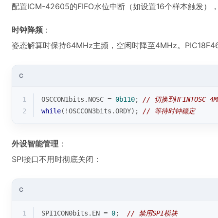
配置ICM-42605的FIFO水位中断（如设置16个样本触发
时钟降频
：
姿态解算时保持64MHz主频，空闲时降至4MHz。PIC18F
C
1
OSCCON1bits.NOSC = 
0b110
; 
// 切换到HFINTOSC 4M
2
while
(!OSCCON3bits.ORDY); 
// 等待时钟稳定
外设智能管理
：
SPI接口不用时彻底关闭：
C
1
SPI1CON0bits.EN = 
0
;  
// 禁用SPI模块