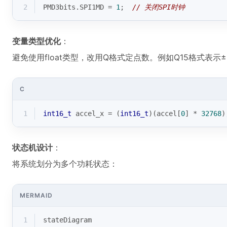
2
PMD3bits.SPI1MD = 
1
;  
// 关闭SPI时钟
变量类型优化
：
避免使用float类型，改用Q格式定点数。例如Q15格式表示
C
1
int16_t
 accel_x = (
int16_t
)(accel[
0
] * 
32768
)
状态机设计
：
将系统划分为多个功耗状态：
MERMAID
1
stateDiagram