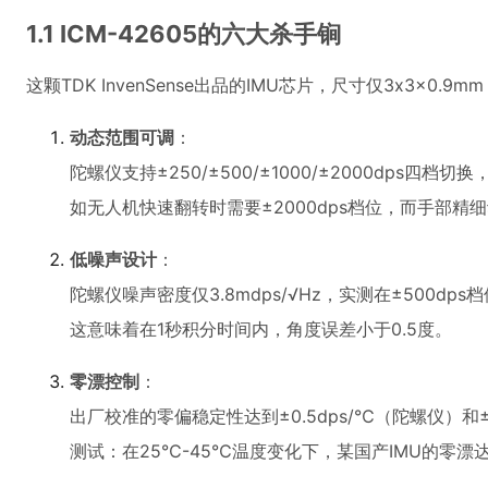
1.1 ICM-42605的六大杀手锏
这颗TDK InvenSense出品的IMU芯片，尺寸仅3x3x
动态范围可调
：
陀螺仪支持±250/±500/±1000/±2000dps四档切
如无人机快速翻转时需要±2000dps档位，而手部精细
低噪声设计
：
陀螺仪噪声密度仅3.8mdps/√Hz，实测在±500dp
这意味着在1秒积分时间内，角度误差小于0.5度。
零漂控制
：
出厂校准的零偏稳定性达到±0.5dps/℃（陀螺仪）和
测试：在25℃-45℃温度变化下，某国产IMU的零漂达到3d