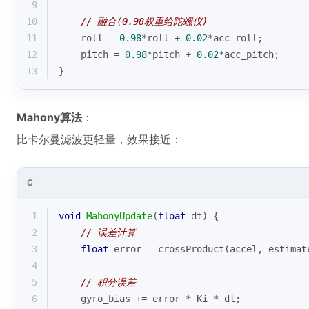
9
10
// 融合(0.98权重给陀螺仪)
11
    roll = 
0.98
*roll + 
0.02
*acc_roll;
12
    pitch = 
0.98
*pitch + 
0.02
*acc_pitch;
13
}
Mahony算法
：
比卡尔曼滤波更轻量，效果接近：
C
1
void
MahonyUpdate
(
float
 dt)
{
2
// 误差计算
3
float
 error = crossProduct(accel, estimat
4
5
// 积分误差
6
    gyro_bias += error * Ki * dt;