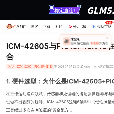
博客
下载
社区
AtomGit
模型市场
ICM-42605与PIC18F46
合
·
于 2026-07-07 13:43:25 修改
本内容遵循CC 4
IMU
ICM-42605
PIC18F46K40
1. 硬件选型：为什么是ICM-42605+P
在三维运动追踪领域，传感器和处理器的搭配就像咖啡与咖
也做不出香醇的咖啡。ICM-42605这颗6轴IMU（惯性测量单
正是经过多次实测验证的"黄金配方"。