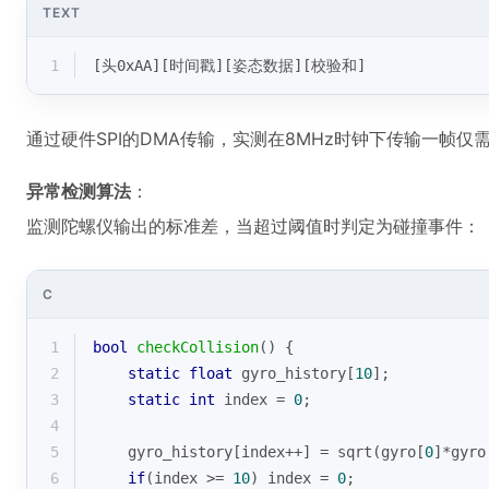
TEXT
1
[头0xAA][时间戳][姿态数据][校验和]
通过硬件SPI的DMA传输，实测在8MHz时钟下传输一帧仅需
异常检测算法
：
监测陀螺仪输出的标准差，当超过阈值时判定为碰撞事件：
C
1
bool
checkCollision
()
{
2
static
float
 gyro_history[
10
];
3
static
int
 index = 
0
;
4
5
    gyro_history[index++] = 
sqrt
(gyro[
0
]*gyro
6
if
(index >= 
10
) index = 
0
;