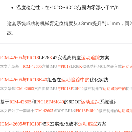
温度稳定性：在-10℃~60℃范围内零漂小于1°/h
这套系统成功将机械臂定位精度从±3mm提升到±1mm，同
故。
ICM-42605与PIC18
LF26
K
42实现高精度
运动追踪
方案
本文介绍基于
ICM-42605
六轴IMU
与PIC18
LF26
K
42低功耗MCU的嵌入式
运动
ICM-42605与PIC18K40
组合在
运动追踪中的
优化实践
本文聚焦
ICM-42605
六自由度IMU
与PIC18F
26
K40
微控制器在
运动追踪中的
协同优化。
基于
ICM-42605
和
PIC18F46K40
的6DOF
运动追踪
系统设计
本文设计了一套基于
ICM-42605
6DOF IMU和
PIC18F46K40
微控制器的
运动追
ICM-42605与PIC18F
45
K
22实现低成本
运动追踪
方案