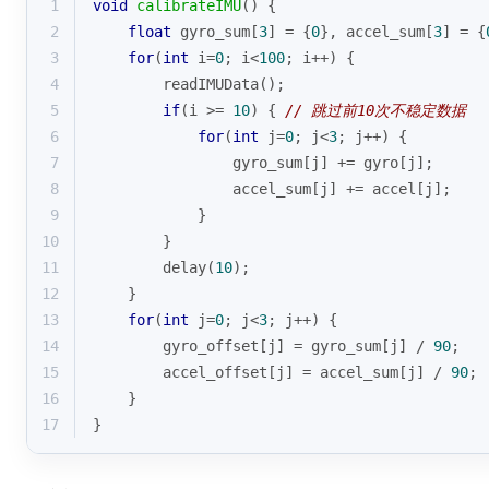
1
void
calibrateIMU
()
{
2
float
 gyro_sum[
3
] = {
0
}, accel_sum[
3
] = {
3
for
(
int
 i=
0
; i<
100
; i++) {
4
        readIMUData();
5
if
(i >= 
10
) { 
// 跳过前10次不稳定数据
6
for
(
int
 j=
0
; j<
3
; j++) {
7
                gyro_sum[j] += gyro[j];
8
                accel_sum[j] += accel[j];
9
            }
10
        }
11
        delay(
10
);
12
    }
13
for
(
int
 j=
0
; j<
3
; j++) {
14
        gyro_offset[j] = gyro_sum[j] / 
90
;
15
        accel_offset[j] = accel_sum[j] / 
90
;
16
    }
17
}