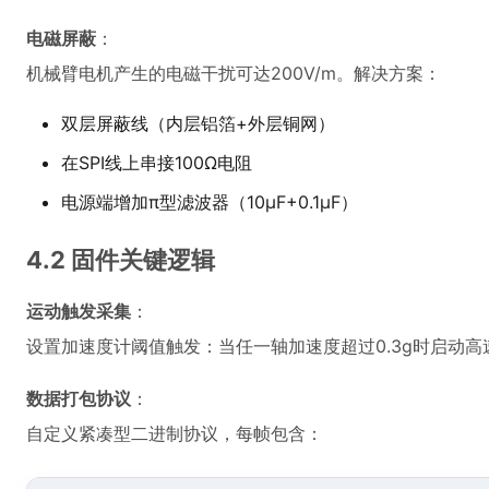
电磁屏蔽
：
机械臂电机产生的电磁干扰可达200V/m。解决方案：
双层屏蔽线（内层铝箔+外层铜网）
在SPI线上串接100Ω电阻
电源端增加π型滤波器（10μF+0.1μF）
4.2 固件关键逻辑
运动触发采集
：
设置加速度计阈值触发：当任一轴加速度超过0.3g时启动高
数据打包协议
：
自定义紧凑型二进制协议，每帧包含：