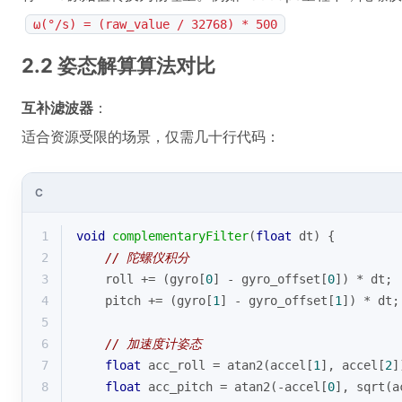
ω(°/s) = (raw_value / 32768) * 500
2.2 姿态解算算法对比
互补滤波器
：
适合资源受限的场景，仅需几十行代码：
C
1
void
complementaryFilter
(
float
 dt)
{
2
// 陀螺仪积分
3
    roll += (gyro[
0
] - gyro_offset[
0
]) * dt;
4
    pitch += (gyro[
1
] - gyro_offset[
1
]) * dt;
5
6
// 加速度计姿态
7
float
 acc_roll = 
atan2
(accel[
1
], accel[
2
]
8
float
 acc_pitch = 
atan2
(-accel[
0
], 
sqrt
(a