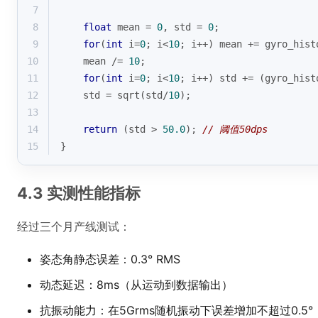
7
8
float
 mean = 
0
, 
std
 = 
0
;
9
for
(
int
 i=
0
; i<
10
; i++) mean += gyro_hist
10
    mean /= 
10
;
11
for
(
int
 i=
0
; i<
10
; i++) 
std
 += (gyro_hist
12
std
 = 
sqrt
(
std
/
10
);
13
14
return
 (
std
 > 
50.0
); 
// 阈值50dps
15
}
4.3 实测性能指标
经过三个月产线测试：
姿态角静态误差：0.3° RMS
动态延迟：8ms（从运动到数据输出）
抗振动能力：在5Grms随机振动下误差增加不超过0.5°