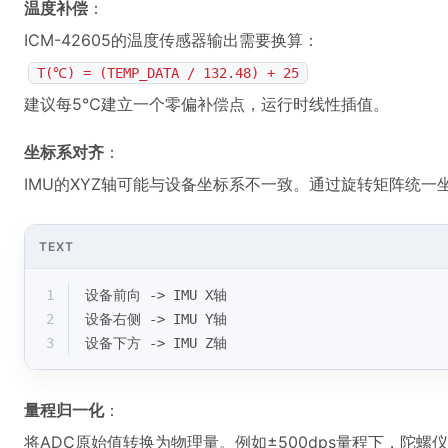
温度补偿
：
ICM-42605的温度传感器输出需要换算：
T(℃) = (TEMP_DATA / 132.48) + 25
建议每5℃建立一个零偏补偿点，运行时线性插值。
坐标系对齐
：
IMU的XYZ轴可能与设备坐标系不一致。通过旋转矩阵统一
TEXT
1
设备前向 -> IMU X轴  
2
设备右侧 -> IMU Y轴  
3
设备下方 -> IMU Z轴
量程归一化
：
将ADC原始值转换为物理量。例如±500dps量程下，陀螺