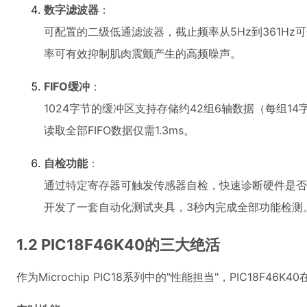
数字滤波器
：
可配置的二级低通滤波器，截止频率从5Hz到361Hz
率可有效抑制肌肉震颤产生的高频噪声。
FIFO缓冲
：
1024字节的缓冲区支持存储约42组6轴数据（每组14
读取全部FIFO数据仅需1.3ms。
自检功能
：
通过特定寄存器可触发传感器自检，快速诊断硬件是否
开发了一套自动化测试夹具，3秒内完成全部功能检测
1.2 PIC18F46K40的三大绝活
作为Microchip PIC18系列中的"性能担当"，PIC18F