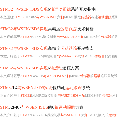
STM32与WSEN-ISDS实现
6
轴运动跟踪
系统开发指南
本文围绕
STM32
L073RZ
与WSEN-ISDS
六
轴
MEMS惯性
传感器
构建
运动跟踪
系统，
STM32与WSEN-ISDS实现
高精度
运动跟踪
技术解析
本文详解基于
STM32
F215ZG微控制器
与WSEN-ISDS
六
轴
MEMS惯性
传感器
的
STM32与WSEN-ISDS实现
高精度
运动跟踪
开发指南
本文介绍基于
STM32
F745VG微控制器
与WSEN-ISDS
六
轴
MEMS
传感器
的高精
STM32与WSEN-ISDS实现
6
轴运动
追踪方案
本文详述基于
STM32
L452RE
与WSEN-ISDS
6
轴
MEMS
传感器
的
运动
追踪系统设计，涵盖硬
STM32
L4
与WSEN-ISDS实现
低功耗
运动跟踪
系统
本文介绍基于
STM32
L4A6RG微控制器
与WSEN-ISDS
六
轴
MEMS惯性
传感器
构
STM
32F407
与WSEN-ISDS
的6
轴运动跟踪
方案
本文介绍基于
STM
32F407VGT6微控制器
与WSEN-ISDS
六
轴
IMU的嵌入式
运动