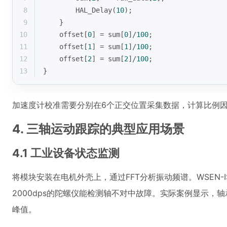
8
        HAL_Delay(
10
);
9
    }
10
    offset[
0
] = sum[
0
]/
100
;
11
    offset[
1
] = sum[
1
]/
100
;
12
    offset[
2
] = sum[
2
]/
100
;
13
}
加速度计校准需要分别在6个正交位置采集数据，计算比例
4. 三轴运动跟踪的典型应用场景
4.1 工业设备状态监测
将模块安装在电机外壳上，通过FFT分析振动频谱。WSEN-I
2000dps的陀螺仪能检测轴不对中故障。实际案例显示，轴承
峰值。