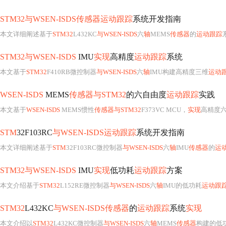
STM32与WSEN-ISDS传感器运动跟踪
系统开发指南
本文详细阐述基于
STM32
L432KC
与WSEN-ISDS
六
轴
MEMS
传感器
的
运动跟踪
STM32与WSEN-ISDS
IMU
实现
高精度
运动跟踪
系统
本文基于
STM32
F410RB微控制器
与WSEN-ISDS
六
轴
IMU构建高精度三维
运动
WSEN-ISDS
MEMS
传感器与STM32
的六自由度
运动跟踪
实践
本文基于
WSEN-ISDS
MEMS惯性
传感器与STM32
F373VC MCU，
实现
高精度
STM
32F103RC
与WSEN-ISDS运动跟踪
系统开发指南
本文详细阐述基于
STM
32F103RC微控制器
与WSEN-ISDS
六
轴
IMU
传感器
的
运
STM32与WSEN-ISDS
IMU
实现
低功耗
运动跟踪
方案
本文介绍基于
STM32
L152RE微控制器
与WSEN-ISDS
六
轴
IMU的低功耗
运动跟
STM32
L432KC
与WSEN-ISDS传感器
的
运动跟踪
系统
实现
本文介绍以
STM32
L432KC微控制器
与WSEN-ISDS
六
轴
MEMS
传感器
构建的低