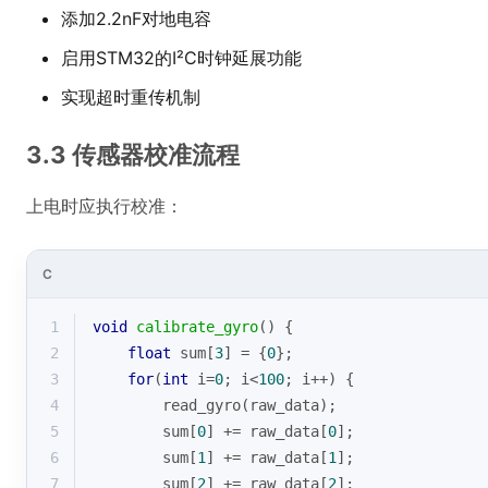
添加2.2nF对地电容
启用STM32的I²C时钟延展功能
实现超时重传机制
3.3 传感器校准流程
上电时应执行校准：
C
1
void
calibrate_gyro
()
{
2
float
 sum[
3
] = {
0
};
3
for
(
int
 i=
0
; i<
100
; i++) {
4
        read_gyro(raw_data);
5
        sum[
0
] += raw_data[
0
];
6
        sum[
1
] += raw_data[
1
];
7
        sum[
2
] += raw_data[
2
];