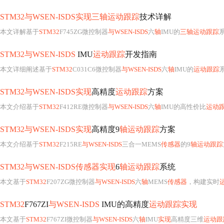
STM32与WSEN-ISDS实现三轴运动跟踪
技术详解
本文详解基于
STM32
F745ZG微控制器
与WSEN-ISDS
六
轴
IMU的
三轴运动跟踪
系
STM32与WSEN-ISDS
IMU
运动跟踪
开发指南
本文详细阐述基于
STM32
C031C6微控制器
与WSEN-ISDS
六
轴
IMU的
运动跟踪
系
STM32与WSEN-ISDS实现
高精度
运动跟踪
方案
本文介绍基于
STM32
F412RE微控制器
与WSEN-ISDS
六
轴
IMU的高性价比
运动
STM32与WSEN-ISDS实现
高精度9
轴运动跟踪
方案
本文介绍基于
STM32
F215RE
与WSEN-ISDS
三合一MEMS
传感器
的9
轴运动跟踪
STM32与WSEN-ISDS传感器实现
6
轴运动跟踪
系统
本文基于
STM32
F207ZG微控制器
与WSEN-ISDS
六
轴
MEMS
传感器
，构建实时
STM32
F767ZI
与WSEN-ISDS
IMU的高精度
运动跟踪实现
本文基于
STM32
F767ZI微控制器
与WSEN-ISDS
六
轴
IMU
实现
高精度三维
运动跟