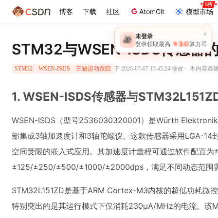
博客
下载
社区
AtomGit
模型市场
×
未登录
🎁
￥30
STM32与WSEN-ISDS传感
登录领取最高
算力币
·
于 2026-07-07 13:45:24 修改
本内容遵循C
STM32
WSEN-ISDS
三轴运动跟踪
1. WSEN-ISDS传感器与STM32L15
WSEN-ISDS（型号2536030320001）是Würth Elek
部集成3轴加速度计和3轴陀螺仪。这款传感器采用LGA-14封装
空间受限的嵌入式应用。其加速度计量程可通过软件配置为±2/±
±125/±250/±500/±1000/±2000dps，满足不同动态范
STM32L151ZD是基于ARM Cortex-M3内核的超低功耗微控制
特别突出的是其运行模式下仅消耗230μA/MHz的电流。该