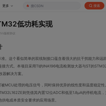
更多
搜索
TM32低功耗实现
Y-SA版权协议
计
金标准。这个看似简单的双线制接口蕴含着强大的抗干扰能力和远
。本项目采用TI的INA196电流检测放大器与ST的STM32L
接收器解决方案。
可被MCU处理的电压信号，同时保持优异的线性度和温度稳定性。I
32L162ZE则凭借其内置12位ADC和低至1.8μA的停机电流
池供电或本质安全要求的应用场景。