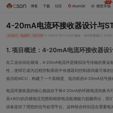
博客
下载
社区
AtomGit
模型市场
4-20mA电流环接收器设计与S
·
于 2026-07-03 13:28:03 修改
本内容遵循CC 4.0 B
4-20mA
电流环
INA196
1. 项目概述：4-20mA电流环接收器设
在工业自动化领域，4-20mA电流环是模拟信号传输的黄
性，使得它成为过程控制系统中传感器到控制器间最可靠的连接方式
低功耗MCU，构建了一个高精度、低功耗的4-20mA信号
电流环接收器的核心挑战在于将4-20mA的环路电流转换为
其±80V的共模电压范围和精密电流检测能力脱颖而出，而STM
设备提供了理想的信号处理平台。这种组合特别适合需要电