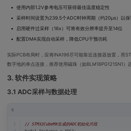
使用内部1.2V参考电压可获得最佳温度稳定性
采样时间设置为239.5个ADC时钟周期（约20μs）以保
启用硬件过采样（16x）可将有效分辨率提升至14位
配置DMA实现自动采样，降低CPU干预功耗
实际PCB布局时，应将INA196尽可能靠近连接器放置，而ST
数字地的单点连接，推荐使用磁珠（如BLM18PG121SN1
3. 软件实现策略
3.1 ADC采样与数据处理
C
1
// STM32CubeMX生成的ADC初始化片段