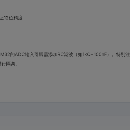
证12位精度
M32的ADC输入引脚需添加RC滤波（如1kΩ+100nF）。特别
）进行隔离。