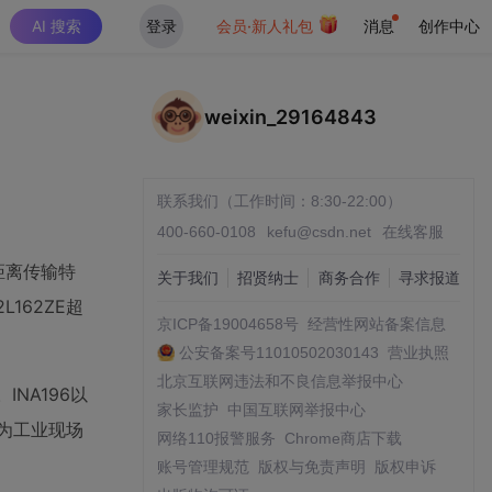
AI 搜索
登录
会员·新人礼包
消息
创作中心
weixin_29164843
联系我们（工作时间：8:30-22:00）
400-660-0108
kefu@csdn.net
在线客服
距离传输特
关于我们
招贤纳士
商务合作
寻求报道
162ZE超
京ICP备19004658号
经营性网站备案信息
公安备案号11010502030143
营业执照
北京互联网违法和不良信息举报中心
NA196以
家长监护
中国互联网举报中心
，为工业现场
网络110报警服务
Chrome商店下载
账号管理规范
版权与免责声明
版权申诉