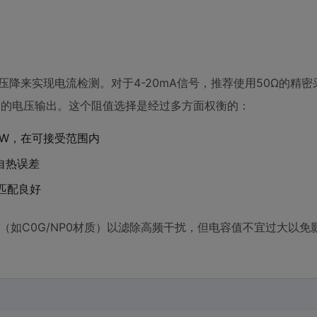
压降来实现电流检测。对于4-20mA信号，推荐使用50Ω的精
可产生1V的电压输出。这个阻值选择是经过多方面权衡的：
20mW，在可接受范围内
自热误差
压匹配良好
容（如C0G/NP0材质）以滤除高频干扰，但电容值不宜过大以免