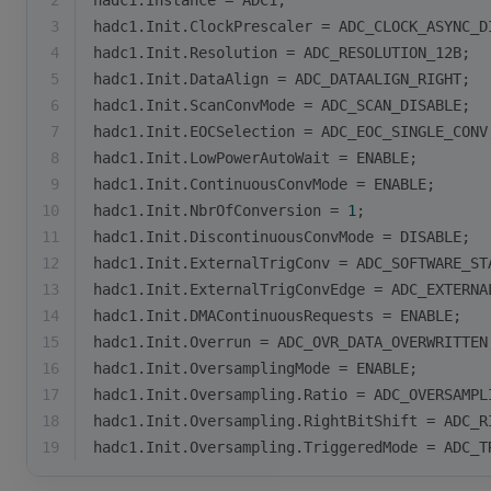
2
hadc1.Instance = ADC1;
3
hadc1.Init.ClockPrescaler = ADC_CLOCK_ASYNC_D
4
hadc1.Init.Resolution = ADC_RESOLUTION_12B;
5
hadc1.Init.DataAlign = ADC_DATAALIGN_RIGHT;
6
hadc1.Init.ScanConvMode = ADC_SCAN_DISABLE;
7
hadc1.Init.EOCSelection = ADC_EOC_SINGLE_CONV
8
hadc1.Init.LowPowerAutoWait = ENABLE;
9
hadc1.Init.ContinuousConvMode = ENABLE;
10
hadc1.Init.NbrOfConversion = 
1
;
11
hadc1.Init.DiscontinuousConvMode = DISABLE;
12
hadc1.Init.ExternalTrigConv = ADC_SOFTWARE_ST
13
hadc1.Init.ExternalTrigConvEdge = ADC_EXTERNA
14
hadc1.Init.DMAContinuousRequests = ENABLE;
15
hadc1.Init.Overrun = ADC_OVR_DATA_OVERWRITTEN
16
hadc1.Init.OversamplingMode = ENABLE;
17
hadc1.Init.Oversampling.Ratio = ADC_OVERSAMPL
18
hadc1.Init.Oversampling.RightBitShift = ADC_R
19
hadc1.Init.Oversampling.TriggeredMode = ADC_T