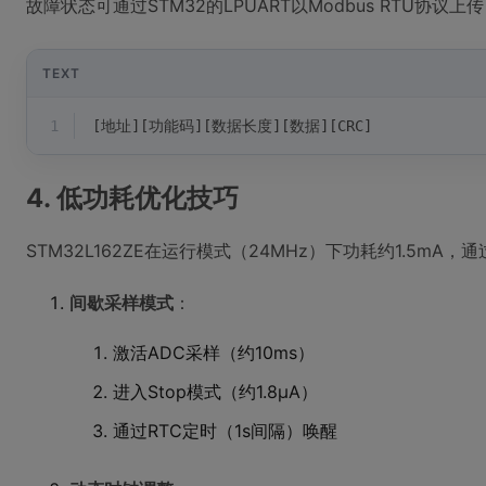
故障状态可通过STM32的LPUART以Modbus RTU协议
TEXT
1
[地址][功能码][数据长度][数据][CRC]
4. 低功耗优化技巧
STM32L162ZE在运行模式（24MHz）下功耗约1.5m
间歇采样模式
：
激活ADC采样（约10ms）
进入Stop模式（约1.8μA）
通过RTC定时（1s间隔）唤醒