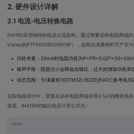
2. 硬件设计详解
2.1 电流-电压转换电路
INA196采用独特的电流分流架构，通过测量采样电阻两端的
Vishay的PTF5050R000BYBF），这样在满量程时
功耗考量：20mA时电阻功耗为P=I²R=0.02²×50=
噪声平衡：阻值过小会降低信噪比，过大则增加功耗和
动态范围：1V满量程与STM32L162ZE的ADC参考电
实际电路设计中，需要在采样电阻两端并联0.1μF的陶瓷电
速度。INA196的输出电压计算公式为：
TEXT