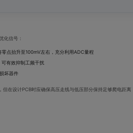
来优化信号：
将零点抬升至100mV左右，充分利用ADC量程
Hz）可有效抑制工频干扰
涌损坏器件
然很宽，但在设计PCB时应确保高压走线与低压部分保持足够爬电距