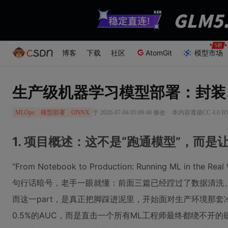
博客
下载
社区
AtomGit
模型市场
生产级机器学习模型部署：封装
·
于 2026-07-04 05:09:48 修改
本内容遵循CC 4.0 
MLOps
模型部署
ONNX
1. 项目概述：这不是“跑通模型”，而
“From Notebook to Production: Running ML in the
句行话暗号，老手一眼就懂：前面三篇已经蹚过了数据清洗
而这一part，是真正把脚踩进泥里，开始面对生产环境那
0.5%的AUC，而是直击一个所有ML工程师最终都绕不开的硬