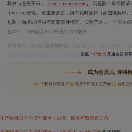
释放与进程开销；
则是防止单个慢请
limit-concurrency
个worker进程。更重要的是，所有耗时操作（如图像解码
包装，确保I/O等待不阻塞事件循环。实测下来，一个原本QP
至420，P99延迟从1.2秒压到320毫秒。
自愈能力，体现在
熔断与降级
。我们接入了
库
tenacity
最低
0.47元/天
开通会员,解
外部特征服务获取用户历史行为数据时，如果该服务连续3次
成为会员后, 你将
下载资源随意下
优质VIP博文免费学
优质文
生产级机器学习模型部署：封装
、
服务与监控铁三角