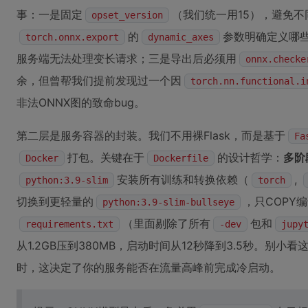
事：一是固定
（我们统一用15），避免不同
opset_version
的
参数明确定义哪些维
torch.onnx.export
dynamic_axes
服务端无法处理变长请求；三是导出后必须用
onnx.checke
余，但曾帮我们提前发现过一个因
torch.nn.functional.i
非法ONNX图的致命bug。
第二层是服务容器的封装。我们不用裸Flask，而是基于
Fa
打包。关键在于
的设计哲学：
多阶
Docker
Dockerfile
安装所有训练和转换依赖（
,
python:3.9-slim
torch
切换到更轻量的
，只COPY
python:3.9-slim-bullseye
（里面剔除了所有
包和
requirements.txt
-dev
jupy
从1.2GB压到380MB，启动时间从12秒降到3.5秒。别小
时，这决定了你的服务能否在流量高峰前完成冷启动。