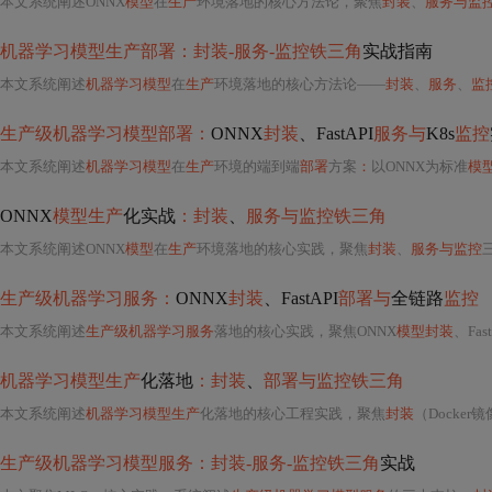
本文系统阐述ONNX
模型
在
生产
环境落地的核心方法论，聚焦
封装
、
服务与监
机器学习模型生产部署：封装-服务-监控铁三角
实战指南
本文系统阐述
机器学习模型
在
生产
环境落地的核心方法论——
封装
、
服务
、
监
生产级机器学习模型部署：
ONNX
封装
、FastAPI
服务与
K8s
监控
本文系统阐述
机器学习模型
在
生产
环境的端到端
部署
方案
：
以ONNX为标准
模
ONNX
模型生产
化实战
：封装
、
服务与监控铁三角
本文系统阐述ONNX
模型
在
生产
环境落地的核心实践，聚焦
封装
、
服务与监控
生产级机器学习服务：
ONNX
封装
、FastAPI
部署与
全链路
监控
本文系统阐述
生产级机器学习服务
落地的核心实践，聚焦ONNX
模型封装
、Fas
机器学习模型生产
化落地
：封装
、
部署与监控铁三角
本文系统阐述
机器学习模型生产
化落地的核心工程实践，聚焦
封装
（Docke
生产级机器学习模型服务：封装-服务-监控铁三角
实战