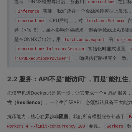
提示：ONNX模型导出后，务必用
在目标
onnxruntime
实测。我们曾在一个金融风控模型上发现，Py
inference
CPU后端上，对
onnxruntime
torch.nn.Softmax
异（<1e-6），虽不影响分类结果，但会导致线上A/B
是在ONNX导出时，用
的
torch.onnx.export
do_con
初始化时显式设置
onnxruntime.InferenceSession
p
，确保执行路径完全一致。
['CPUExecutionProvider']
2.2 服务：API不是“能访问”，而是“能扛
把模型包进Docker只是第一步，让它变成一个可靠的服务，
性（Resilience）
。一个生产级API，必须默认具备三大能
抗压能力，核心在
异步非阻塞
。我们所有模型服务都基于
F
参数。
数
workers 4 --limit-concurrency 100
workers