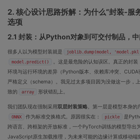
2. 核心设计思路拆解：为什么“封装-服
选项
2.1 封装：从Python对象到可交付制品，
很多人以为模型封装就是
joblib.dump(model, 'model.pkl
。这是最危险的认知误区。真正的封装
model.predict()
环境与运行环境的差异（Python版本、依赖库冲突、CU
严格定义（schema）。我见过太多项目因为没做这一步，
致的
形状错乱上。
array
我们团队现在强制采用
双层封装策略
。第一层是模型本身的
作为标准交换格式。原因很实在：
是Py
ONNX
pickle
跨语言、跨框架的开放标准，一个PyTorch训练的模型导出为
JavaScript原生加载推理，为未来可能的边缘计算或移