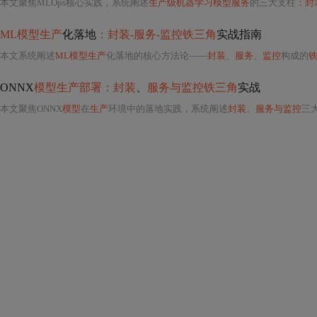
本文聚焦MLOps核心实践，系统阐述
生产级机器学习模型服务
的三大支柱
：封
ML模型生产
化落地
：封装-服务-监控铁三角
实战指南
本文系统阐述
ML模型生产
化落地的核心方法论——
封装
、
服务
、
监控
构成的
ONNX
模型生产部署：封装
、
服务与监控铁三角
实战
本文聚焦ONNX
模型
在
生产
环境中的落地实践，系统阐述
封装
、
服务与监控
三