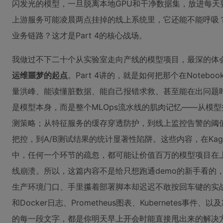
闪发光的模型，一旦脱离本地GPU和干净数据集，放进每天
上游服务可能凌晨两点挂掉的线上系统里，它还能不能呼吸
业务链路？这才是Part 4的核心战场。
我做过不下二十个从实验室走向产线的模型项目，最深的体
运维噩梦的起点
。Part 4讲的，就是如何把那个在Noteb
量洪峰、能读懂脏数据、能自己报错求救、甚至能在出问题时
是模型本身，而是整个MLOps流水线的肌肉记忆——从模型
测策略；从特征服务的缓存穿透防护，到线上监控告警的阈
把控，到A/B测试结果的统计显著性陷阱。这些内容，在Ka
中，任何一个环节的疏忽，都可能让价值百万的模型项目在上
线崩溃。所以，这篇内容不是给只想跑通demo的新手看的
生产环境门口、手里攥着部署脚本却迟迟不敢按回车键的实
和Docker日志、Prometheus图表、Kubernetes事件
的每一段文字，都是你明天早上开会时能直接甩出来的解决