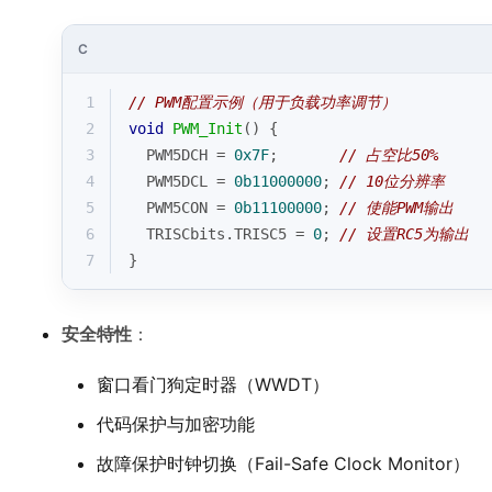
C
1
// PWM配置示例（用于负载功率调节）
2
void
PWM_Init
()
{
3
  PWM5DCH = 
0x7F
;       
// 占空比50%
4
  PWM5DCL = 
0b11000000
; 
// 10位分辨率
5
  PWM5CON = 
0b11100000
; 
// 使能PWM输出
6
  TRISCbits.TRISC5 = 
0
; 
// 设置RC5为输出
7
}
安全特性
：
窗口看门狗定时器（WWDT）
代码保护与加密功能
故障保护时钟切换（Fail-Safe Clock Monitor）