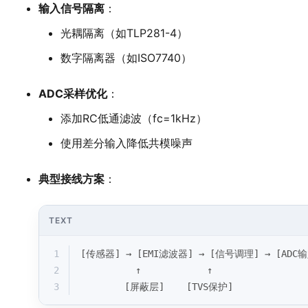
输入信号隔离
：
光耦隔离（如TLP281-4）
数字隔离器（如ISO7740）
ADC采样优化
：
添加RC低通滤波（fc=1kHz）
使用差分输入降低共模噪声
典型接线方案
：
TEXT
1
[传感器] → [EMI滤波器] → [信号调理] → [ADC
2
          ↑            ↑
3
        [屏蔽层]    [TVS保护]