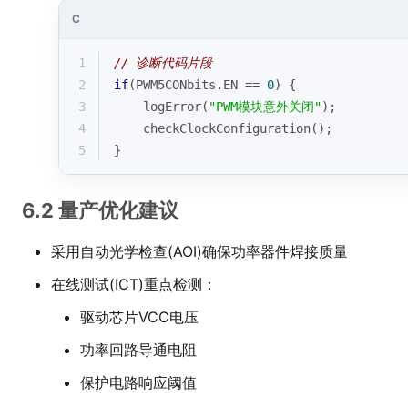
C
1
// 诊断代码片段
2
if
(PWM5CONbits.EN == 
0
) {
3
    logError(
"PWM模块意外关闭"
);
4
    checkClockConfiguration();
5
}
6.2 量产优化建议
采用自动光学检查(AOI)确保功率器件焊接质量
在线测试(ICT)重点检测：
驱动芯片VCC电压
功率回路导通电阻
保护电路响应阈值