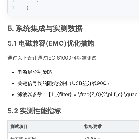
13
    }
14
}
5. 系统集成与实测数据
5.1 电磁兼容(EMC)优化措施
通过以下设计通过IEC 61000-4标准测试：
电源层分割策略
关键信号线的阻抗控制（USB差分线90Ω）
滤波器参数： [ L_{filter} = \frac{Z_0}{2\pi f_c} \quad
5.2 实测性能指标
测试项目
指标要求
开关响应时间
<100μs