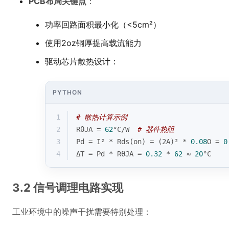
PCB布局关键点
：
功率回路面积最小化（<5cm²）
使用2oz铜厚提高载流能力
驱动芯片散热设计：
PYTHON
1
# 散热计算示例
2
RθJA = 
62
°C/W  
# 器件热阻
3
Pd = I² * Rds(on) = (2A)² * 
0.08
Ω = 
0
4
ΔT = Pd * RθJA = 
0.32
 * 
62
 ≈ 
20
°C
3.2 信号调理电路实现
工业环境中的噪声干扰需要特别处理：