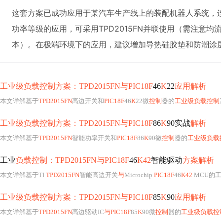
这套方案已成功应用于某汽车生产线上的装配机器人系统，
功率等级的应用，可采用TPD2015FN并联使用（需注意均流
本）。在极端环境下的应用，建议增加导热硅胶垫和防潮涂
工业级负载控制方案：TPD2015FN与PIC18F
46
K
22
应用解析
本文详解基于
TPD2015FN
高边开关和
PIC18F
46
K
22微
控制
器的
工业级负载控制
工业级负载控制方案：TPD2015FN与PIC18F
86
K
90实战
解析
本文详解基于
TPD2015FN
智能功率开关和
PIC18F
86
K
90微
控制
器的
工业级负载
工业
负载控制：TPD2015FN与PIC18F
46
K42
智能驱动
方案解析
本文详解基于TI
TPD2015FN
智能高边开关
与
Microchip
PIC18F
46
K42
MCU的
工业级负载控制方案：TPD2015FN与PIC18F
85
K
90
应用解析
本文详解基于
TPD2015FN
高边驱动IC
与PIC18F
85
K
90微
控制
器的
工业级负载控