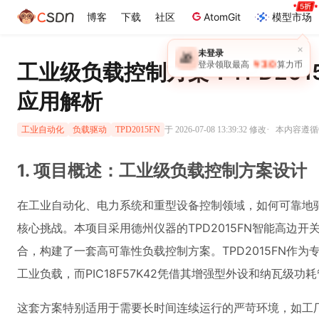
博客
下载
社区
AtomGit
模型市场
×
未登录
🎁
￥30
工业级负载控制方案：TPD2015F
登录领取最高
算力币
应用解析
·
于 2026-07-08 13:39:32 修改
本内容遵循CC
工业自动化
负载驱动
TPD2015FN
1. 项目概述：工业级负载控制方案设计
在工业自动化、电力系统和重型设备控制领域，如何可靠地
核心挑战。本项目采用德州仪器的TPD2015FN智能高边开关与Mi
合，构建了一套高可靠性负载控制方案。TPD2015FN作为
工业负载，而PIC18F57K42凭借其增强型外设和纳瓦级
这套方案特别适用于需要长时间连续运行的严苛环境，如工