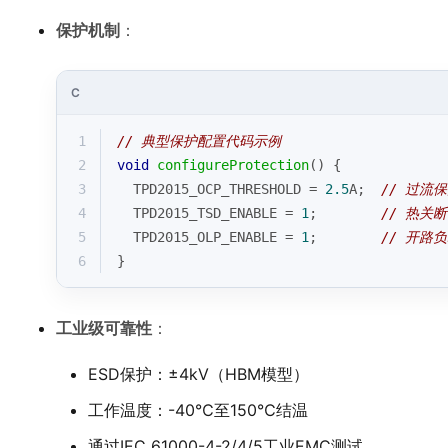
保护机制
：
C
1
// 典型保护配置代码示例
2
void
configureProtection
()
{
3
  TPD2015_OCP_THRESHOLD = 
2.5
A;  
// 过流
4
  TPD2015_TSD_ENABLE = 
1
;        
// 热关
5
  TPD2015_OLP_ENABLE = 
1
;        
// 开路
6
}
工业级可靠性
：
ESD保护：±4kV（HBM模型）
工作温度：-40℃至150℃结温
通过IEC 61000-4-2/4/5工业EMC测试