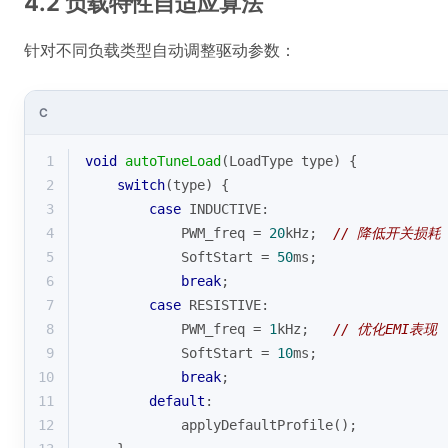
4.2 负载特性自适应算法
针对不同负载类型自动调整驱动参数：
C
1
void
autoTuneLoad
(LoadType type)
{
2
switch
(type) {
3
case
 INDUCTIVE:
4
            PWM_freq = 
20
kHz;  
// 降低开关损耗
5
            SoftStart = 
50
ms;
6
break
;
7
case
 RESISTIVE:
8
            PWM_freq = 
1
kHz;   
// 优化EMI表现
9
            SoftStart = 
10
ms;
10
break
;
11
default
:
12
            applyDefaultProfile();