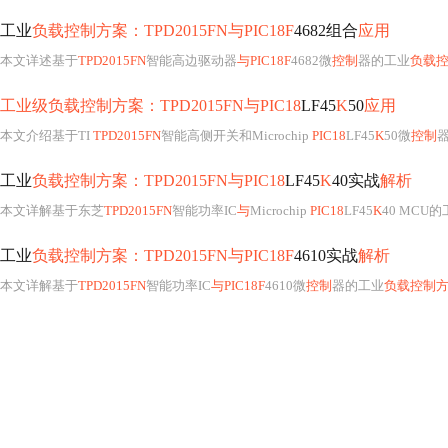
工业
负载控制方案：TPD2015FN与PIC18F
4682组合
应用
本文详述基于
TPD2015FN
智能高边驱动器
与PIC18F
4682微
控制
器的工业
负载
工业级负载控制方案：TPD2015FN与PIC18
LF45
K
50
应用
本文介绍基于TI
TPD2015FN
智能高侧开关和Microchip
PIC18
LF45
K
50微
控制
工业
负载控制方案：TPD2015FN与PIC18
LF45
K
40实战
解析
本文详解基于东芝
TPD2015FN
智能功率IC
与
Microchip
PIC18
LF45
K
40 MCU
工业
负载控制方案：TPD2015FN与PIC18F
4610实战
解析
本文详解基于
TPD2015FN
智能功率IC
与PIC18F
4610微
控制
器的工业
负载控制