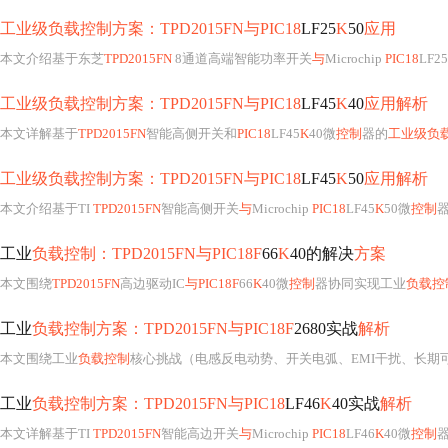
工业级负载控制方案：TPD2015FN与PIC18
LF25
K
50
应用
本文介绍基于东芝
TPD2015FN
8通道高端智能功率开关
与
Microchip
PIC18
LF25
工业级负载控制方案：TPD2015FN与PIC18
LF45
K
40
应用解析
本文详解基于
TPD2015FN
智能高侧开关和
PIC18
LF45
K
40微
控制
器的
工业级负
工业级负载控制方案：TPD2015FN与PIC18
LF45
K
50
应用解析
本文介绍基于TI
TPD2015FN
智能高侧开关
与
Microchip
PIC18
LF45
K
50微
控制
工业
负载控制：TPD2015FN与PIC18F
66
K
40的解决
方案
本文围绕
TPD2015FN
高边驱动IC
与PIC18F
66
K
40微
控制
器协同实现工业
负载控
工业
负载控制方案：TPD2015FN与PIC18F
2680实战
解析
本文围绕工业
负载控制
核心挑战（电感反电动势、开关电弧、EMI干扰、长期
工业
负载控制方案：TPD2015FN与PIC18
LF46
K
40实战
解析
本文详解基于TI
TPD2015FN
智能高边开关
与
Microchip
PIC18
LF46
K
40微
控制