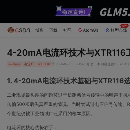
博客
下载
社区
AtomGit
模型市场
4-20mA电流环技术与XTR11
·
于 2026-07-03 13:26:46 修改
本内容遵循CC 4.0 B
4-20mA
电流环
XTR116
1. 4-20mA电流环技术基础与XTR11
工业现场最头疼的问题莫过于长距离信号传输中的噪声干扰和
传输500米后失真严重的情况。当时尝试过电压信号传输、R
个世纪仍被工业领域广泛采用的根本原因。
电流环的核心优势在于：