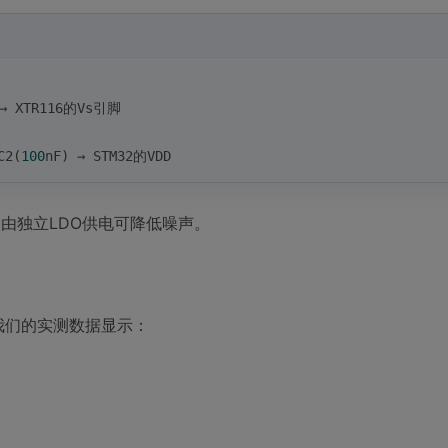
 → XTR116的Vs引脚
C2(
100
nF) → STM32的VDD
U由独立LDO供电可降低噪声。
。我们的实测数据显示：