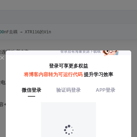
00
nF去耦 → XTR116的Vin
接连接改善6倍。
致电流误差
电容+100nF陶瓷电容组合最佳）