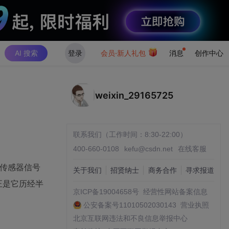
AI 搜索
登录
会员·新人礼包
消息
创作中心
weixin_29165725
联系我们（工作时间：8:30-22:00）
400-660-0108
kefu@csdn.net
在线客服
过传感器信号
关于我们
招贤纳士
商务合作
寻求报道
正是它历经半
京ICP备19004658号
经营性网站备案信息
公安备案号11010502030143
营业执照
北京互联网违法和不良信息举报中心