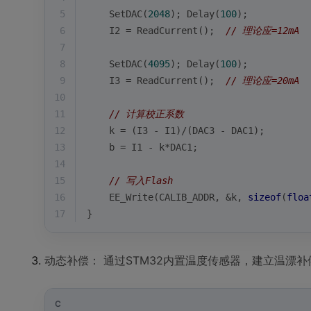
5
    SetDAC(
2048
); Delay(
100
);
6
    I2 = ReadCurrent();  
// 理论应=12mA
7
8
    SetDAC(
4095
); Delay(
100
);
9
    I3 = ReadCurrent();  
// 理论应=20mA
10
11
// 计算校正系数
12
    k = (I3 - I1)/(DAC3 - DAC1);
13
    b = I1 - k*DAC1;
14
15
// 写入Flash
16
    EE_Write(CALIB_ADDR, &k, 
sizeof
(
floa
17
}
动态补偿： 通过STM32内置温度传感器，建立温漂补
C