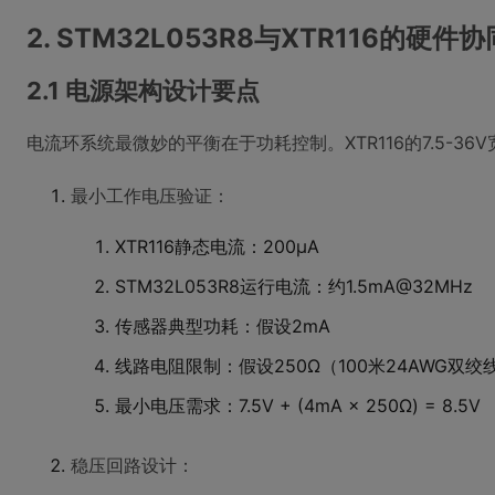
2. STM32L053R8与XTR116的硬件
2.1 电源架构设计要点
电流环系统最微妙的平衡在于功耗控制。XTR116的7.5-
最小工作电压验证：
XTR116静态电流：200μA
STM32L053R8运行电流：约1.5mA@32MHz
传感器典型功耗：假设2mA
线路电阻限制：假设250Ω（100米24AWG双绞
最小电压需求：7.5V + (4mA × 250Ω) = 8.5V
稳压回路设计：