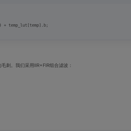
) + temp_lut[temp].b;
毛刺。我们采用IIR+FIR组合滤波：