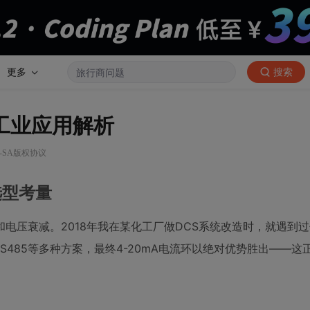
更多
搜索
6工业应用解析
Y-SA版权协议
6选型考量
电压衰减。2018年我在某化工厂做DCS系统改造时，就遇到
S485等多种方案，最终4-20mA电流环以绝对优势胜出——这