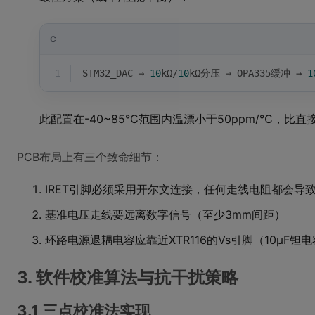
C
1
STM32_DAC → 
10
kΩ/
10
kΩ分压 → OPA335缓冲 → 
1
此配置在-40~85℃范围内温漂小于50ppm/℃，比直
PCB布局上有三个致命细节：
IRET引脚必须采用开尔文连接，任何走线电阻都会导
基准电压走线要远离数字信号（至少3mm间距）
环路电源退耦电容应靠近XTR116的Vs引脚（10μF钽
3. 软件校准算法与抗干扰策略
3.1 三点校准法实现