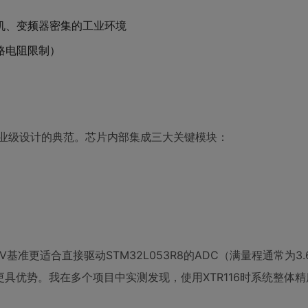
机、变频器密集的工业环境
路电阻限制）
称工业级设计的典范。芯片内部集成三大关键模块：
）
6V基准更适合直接驱动STM32L053R8的ADC（满量程通常为3.
的场景更具优势。我在多个项目中实测发现，使用XTR116时系统整体