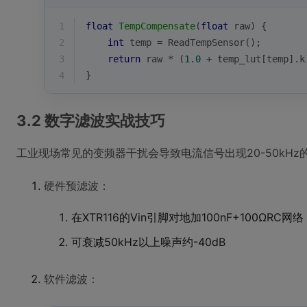
1
float
TempCompensate
(
float
 raw)
{
2
int
 temp = ReadTempSensor();
3
return
 raw * (
1.0
 + temp_lut[temp].k
4
}
3.2 数字滤波实战技巧
工业现场常见的变频器干扰会导致电流信号出现20-50kHz的
硬件预滤波：
在XTR116的Vin引脚对地加100nF+100ΩRC网络
可衰减50kHz以上噪声约-40dB
软件滤波：