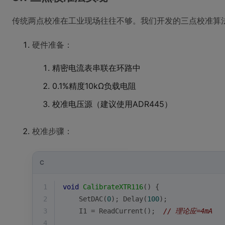
传统两点校准在工业现场往往不够。我们开发的三点校准算
硬件准备：
精密电流表串联在环路中
0.1%精度10kΩ负载电阻
校准电压源（建议使用ADR445）
校准步骤：
C
1
void
CalibrateXTR116
()
{
2
    SetDAC(
0
); Delay(
100
); 
3
    I1 = ReadCurrent();  
// 理论应=4mA
4