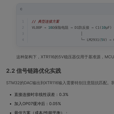
C
1
// 典型连接方案
2
VLOOP → 
10
Ω保险电阻 → D1防反接 → C1(
10
μF)
3
                        │
4
                        └─ LM2931(
5
V) → 
这种架构下，XTR116的5V稳压器仅用于基准源，MC
2.2 信号链路优化实践
STM32的DAC输出到XTR116输入需要特别注意阻抗匹配
直接连接时非线性误差：0.3%
加入OP07缓冲后：0.05%
最佳方案（成本/性能平衡）：