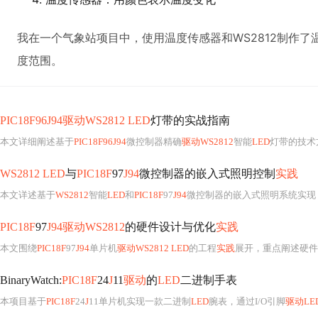
我在一个气象站项目中，使用温度传感器和WS2812制作了
度范围。
PIC18F96J94驱动WS2812 LED
灯带的实战指南
本文详细阐述基于
PIC18F96J94
微控制器精确
驱动WS2812
智能
LED
灯带的技术方案，涵盖硬件电路设计（含电源、信号匹配与去耦）、软件时序控
WS2812 LED
与
PIC18F
97
J94
微控制器的嵌入式照明控制
实践
本文详述基于
WS2812
智能
LED
和
PIC18F
97
J94
微控制器的嵌入式照明系统实现，涵盖
PIC18F
97
J94驱动WS2812
的硬件设计与优化
实践
本文围绕
PIC18F
97
J94
单片机
驱动WS2812 LED
的工程
实践
展开，重点阐述硬件协同设计（
BinaryWatch:
PIC18F
24
J
11
驱动
的
LED
二进制手表
本项目基于
PIC18F
24
J
11单片机实现一款二进制
LED
腕表，通过I/O引脚
驱动LE