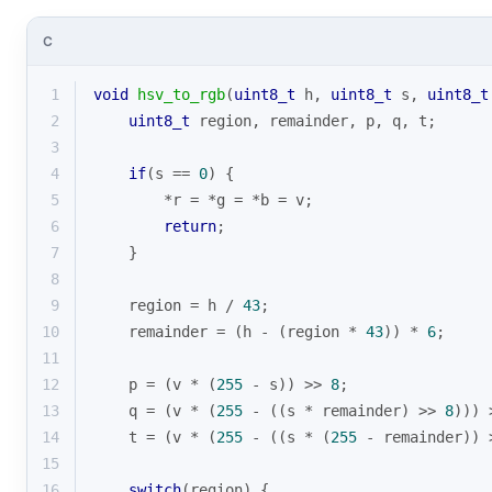
C
1
void
hsv_to_rgb
(
uint8_t
 h, 
uint8_t
 s, 
uint8_t
2
uint8_t
 region, remainder, p, q, t;
3
4
if
(s == 
0
) {
5
        *r = *g = *b = v;
6
return
;
7
    }
8
9
    region = h / 
43
;
10
    remainder = (h - (region * 
43
)) * 
6
;
11
12
    p = (v * (
255
 - s)) >> 
8
;
13
    q = (v * (
255
 - ((s * remainder) >> 
8
))) 
14
    t = (v * (
255
 - ((s * (
255
 - remainder)) 
15
16
switch
(region) {