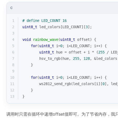
C
1
# 
define
 LED_COUNT 16
2
uint8_t
 led_colors[LED_COUNT][
3
];
3
4
void
rainbow_wave
(
uint8_t
 offset)
{
5
for
(
uint8_t
 i=
0
; i<LED_COUNT; i++) {
6
uint8_t
 hue = offset + i * (
255
 / LED
7
        hsv_to_rgb(hue, 
255
, 
128
, &led_colors
8
    }
9
10
for
(
uint8_t
 i=
0
; i<LED_COUNT; i++) {
11
        ws2812_send_rgb(led_colors[i][
0
], led
12
    }
13
}
调用时只需在循环中递增offset值即可。为了节省内存，