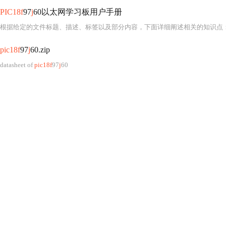
PIC18f
97
j
60以太网学习板用户手册
根据给定的文件标题、描述、标签以及部分内容，下面详细阐述相关的知识点：
pic18f
97
j
60.zip
datasheet of
pic18f
97
j
60