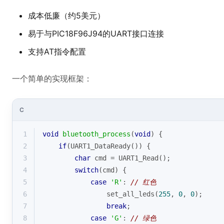
成本低廉（约5美元）
易于与PIC18F96J94的UART接口连接
支持AT指令配置
一个简单的实现框架：
C
1
void
bluetooth_process
(
void
)
{
2
if
(UART1_DataReady()) {
3
char
 cmd = UART1_Read();
4
switch
(cmd) {
5
case
'R'
: 
// 红色
6
                set_all_leds(
255
, 
0
, 
0
);
7
break
;
8
case
'G'
: 
// 绿色