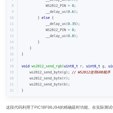
8
            WS2812_PIN = 
0
;
9
            __delay_us(
0.6
);
10
        } 
else
 {
11
            __delay_us(
0.35
);
12
            WS2812_PIN = 
0
;
13
            __delay_us(
0.8
);
14
        }
15
    }
16
}
17
18
void
ws2812_send_rgb
(
uint8_t
 r, 
uint8_t
 g, 
ui
19
    ws2812_send_byte(g); 
// WS2812使用GRB顺序
20
    ws2812_send_byte(r);
21
    ws2812_send_byte(b);
22
}
这段代码利用了PIC18F96J94的精确延时功能。在实际测