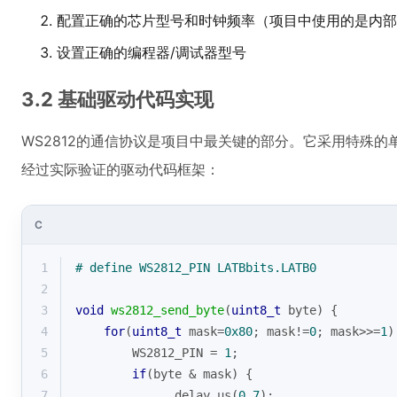
配置正确的芯片型号和时钟频率（项目中使用的是内部1
设置正确的编程器/调试器型号
3.2 基础驱动代码实现
WS2812的通信协议是项目中最关键的部分。它采用特殊
经过实际验证的驱动代码框架：
C
1
# 
define
 WS2812_PIN LATBbits.LATB0
2
3
void
ws2812_send_byte
(
uint8_t
 byte)
{
4
for
(
uint8_t
 mask=
0x80
; mask!=
0
; mask>>=
1
)
5
        WS2812_PIN = 
1
;
6
if
(byte & mask) {
7
            __delay_us(
0.7
);