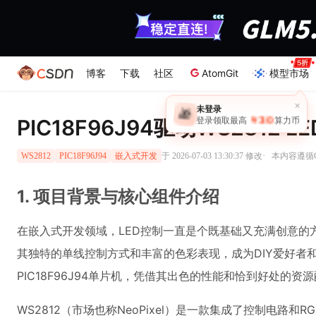
博客
下载
社区
AtomGit
模型市场
×
未登录
🎁
￥30
PIC18F96J94驱动WS2812
登录领取最高
算力币
·
于 2026-07-03 13:30:37 修改
本内容遵循CC
WS2812
PIC18F96J94
嵌入式开发
1. 项目背景与核心组件介绍
在嵌入式开发领域，LED控制一直是个既基础又充满创意的方向
其独特的单线控制方式和丰富的色彩表现，成为DIY爱好者和专
PIC18F96J94单片机，凭借其出色的性能和恰到好处的
WS2812（市场也称NeoPixel）是一款集成了控制电路和