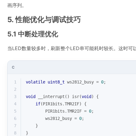
画序列。
5. 性能优化与调试技巧
5.1 中断处理优化
当LED数量较多时，刷新整个LED串可能耗时较长。这时
C
1
volatile
uint8_t
 ws2812_busy = 
0
;
2
3
void
 __interrupt() isr(
void
) {
4
if
(PIR1bits.TMR2IF) {
5
        PIR1bits.TMR2IF = 
0
;
6
        ws2812_busy = 
0
;
7
    }
8
}