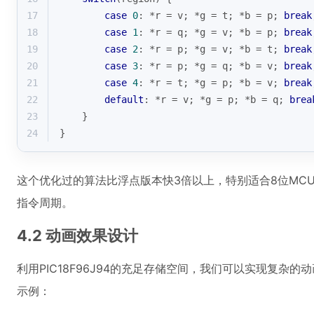
17
case
0
: *r = v; *g = t; *b = p; 
break
18
case
1
: *r = q; *g = v; *b = p; 
break
19
case
2
: *r = p; *g = v; *b = t; 
break
20
case
3
: *r = p; *g = q; *b = v; 
break
21
case
4
: *r = t; *g = p; *b = v; 
break
22
default
: *r = v; *g = p; *b = q; 
brea
23
    }
24
}
这个优化过的算法比浮点版本快3倍以上，特别适合8位MCU
指令周期。
4.2 动画效果设计
利用PIC18F96J94的充足存储空间，我们可以实现复杂
示例：