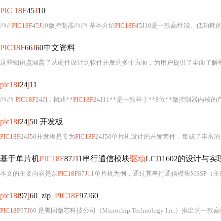
PIC 18F
45
J
10
###
PIC18F
45
J
10微控制器#### 基本介绍
PIC18F
45
J
10是一款高性能、低功耗的8
PIC18F
66
J
60中文资料
这些知识点涵盖了从硬件设计到软件开发的多个方面，为用户提供了全面了解
pic18f
24
j
11
####
PIC18F
24
J
11 概述**
PIC18F
24
J
11**是一款基于**8位**微控制器内核的
pic18f
24
j
50 开发板
PIC18F
24
J
50开发板是专为
PIC18F
24
J
50单片机设计的开发套件，集成了丰富的外设和接口。它具备28KB闪存、1KB EEPROM、20
基于单片机
PIC18F
87
J
11串行通信模块
驱动
LCD1602的设计与实现
本文的主要内容是以
PIC18F
87
J
11单片机为例，通过其串行通信模块MSSP（
pic18f
97
j
60_zip_
PIC18F
97
J
60_
PIC18F
97
J
60 是美国微芯科技公司（Microchip Technology Inc.）推出的