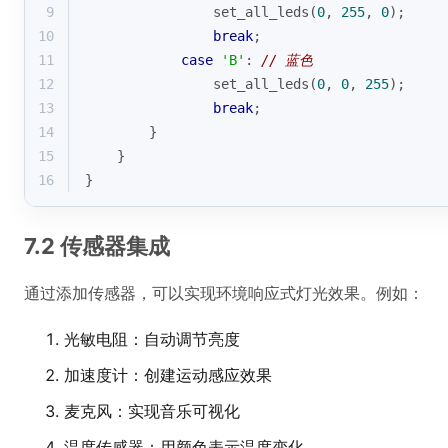
9
                set_all_leds(
0
, 
255
, 
0
);
10
break
;
11
case
'B'
: 
// 蓝色
12
                set_all_leds(
0
, 
0
, 
255
);
13
break
;
14
        }
15
    }
16
}
7.2 传感器集成
通过添加传感器，可以实现环境响应式灯光效果。例如：
光敏电阻：自动调节亮度
加速度计：创建运动感应效果
麦克风：实现音乐可视化
温度传感器：用颜色表示温度变化