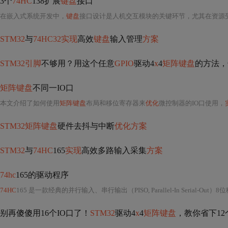
3个
74HC
138扩展
键盘
接口
在嵌入式系统开发中，
键盘
接口设计是人机交互模块的关键环节，尤其在资源受
STM32
与
74HC32实现
高效
键盘
输入管理
方案
STM32引脚
不够用？用这个任意
GPIO
驱动4
x
4
矩阵键盘
的方法，
矩阵键盘
不同一IO口
本文介绍了如何使用
矩阵键盘
布局和移位寄存器来
优化
微控制器的IO口使用，
STM32矩阵键盘
硬件去抖与中断
优化方案
STM32
与
74HC
165
实现
高效多路输入采集
方案
74hc
165的驱动程序
74HC
165 是一款经典的并行输入、串行输出（PISO, Parallel-In Serial-Out）8位移位寄存器，广
别再傻傻用16个IO口了！
STM32
驱动4
x
4
矩阵键盘
，教你省下12