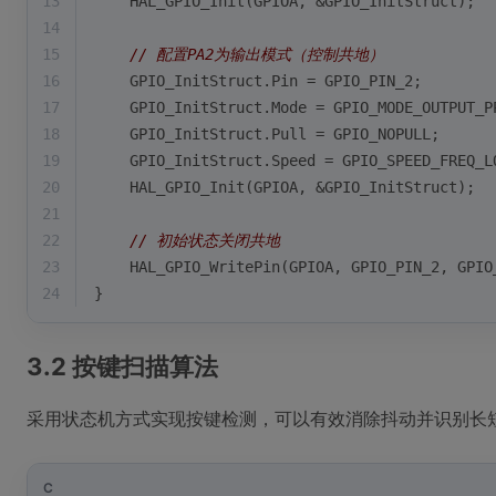
13
    HAL_GPIO_Init(GPIOA, &GPIO_InitStruct);
14
15
// 配置PA2为输出模式（控制共地）
16
    GPIO_InitStruct.Pin = GPIO_PIN_2;
17
    GPIO_InitStruct.Mode = GPIO_MODE_OUTPUT_P
18
    GPIO_InitStruct.Pull = GPIO_NOPULL;
19
    GPIO_InitStruct.Speed = GPIO_SPEED_FREQ_L
20
    HAL_GPIO_Init(GPIOA, &GPIO_InitStruct);
21
22
// 初始状态关闭共地
23
    HAL_GPIO_WritePin(GPIOA, GPIO_PIN_2, GPIO
24
}
3.2 按键扫描算法
采用状态机方式实现按键检测，可以有效消除抖动并识别长
C