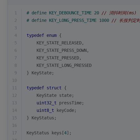
1
# 
define
 KEY_DEBOUNCE_TIME 20 
// 消抖时间(ms)
2
# 
define
 KEY_LONG_PRESS_TIME 1000 
// 长按判定时
3
4
typedef
enum
 {
5
    KEY_STATE_RELEASED,
6
    KEY_STATE_PRESS_DOWN,
7
    KEY_STATE_PRESSED,
8
    KEY_STATE_LONG_PRESSED
9
} KeyState;
10
11
typedef
struct
 {
12
    KeyState state;
13
uint32_t
 pressTime;
14
uint8_t
 keyCode;
15
} KeyStatus;
16
17
KeyStatus keys[
4
];