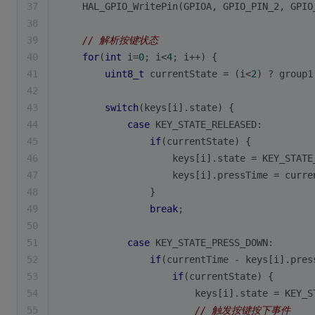
37
    HAL_GPIO_WritePin(GPIOA, GPIO_PIN_2, GPIO
38
39
// 解析按键状态
40
for
(
int
 i=
0
; i<
4
; i++) {
41
uint8_t
 currentState = (i<
2
) ? group1
42
43
switch
(keys[i].state) {
44
case
 KEY_STATE_RELEASED:
45
if
(currentState) {
46
                    keys[i].state = KEY_STATE
47
                    keys[i].pressTime = curre
48
                }
49
break
;
50
51
case
 KEY_STATE_PRESS_DOWN:
52
if
(currentTime - keys[i].pres
53
if
(currentState) {
54
                        keys[i].state = KEY_S
55
// 触发按键按下事件