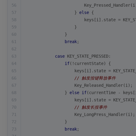
56
                        Key_Pressed_Handler(i
57
                    } 
else
 {
58
                        keys[i].state = KEY_S
59
                    }
60
                }
61
break
;
62
63
case
 KEY_STATE_PRESSED:
64
if
(!currentState) {
65
                    keys[i].state = KEY_STATE
66
// 触发按键释放事件
67
                    Key_Released_Handler(i);
68
                } 
else
if
(currentTime - keys[
69
                    keys[i].state = KEY_STATE
70
// 触发长按事件
71
                    Key_LongPress_Handler(i);
72
                }
73
break
;