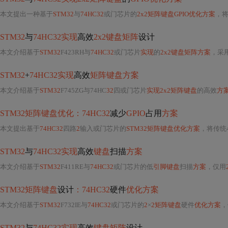
本文提出一种基于
STM32
与
74HC32
或门芯片的
2x2矩阵键盘GPIO优化方案
，将
STM32
与
74HC32实现
高效
2x2键盘矩阵
设计
本文介绍基于
STM32
F423RH与
74HC32
或门芯片
实现
的
2x2键盘矩阵方案
，采用硬件中断驱动替代传统轮询
STM32
+
74HC32实现
高效
矩阵键盘方案
本文介绍基于
STM32
F745ZG与74HC
32
四或门芯片
实现2x2矩阵键盘
的高效
方
STM32矩阵键盘优化：74HC32
减少
GPIO
占用
方案
本文提出基于
74HC32
四路
2
输入或门芯片的
STM32矩阵键盘优化方案
，将传统
STM32
与
74HC32实现
高效
键盘
扫描
方案
本文介绍基于
STM32
F411RE与
74HC32
或门芯片的低
引脚键盘
扫描
方案
，仅用
STM32矩阵键盘
设计
：74HC32
硬件
优化方案
本文介绍基于
STM32
F732IE与
74HC32
或门芯片的
2
×
2矩阵键盘
硬件
优化方案
，
STM32
与
74HC32实现
高效
键盘矩阵
设计