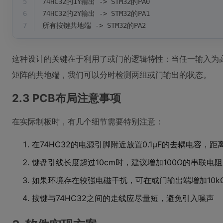
5
74HC32的1Y输出 -> STM32的PA0
6
74HC32的2Y输出 -> STM32的PA1
7
所有按键共地端 -> STM32的PA2
这种设计的关键在于利用了或门的逻辑特性：当任一输入为高
矩阵的共地端，我们可以分时检测两组或门输出的状态。
2.3 PCB布局注意事项
在实际制板时，有几个细节需要特别注意：
在74HC32的电源引脚附近放置0.1μF的去耦电容，距
键盘引线长度超过10cm时，建议增加100Ω的串联电
如果环境存在较强电磁干扰，可在或门输出端增加10k
按键与74HC32之间的走线应尽量短，避免引入噪声