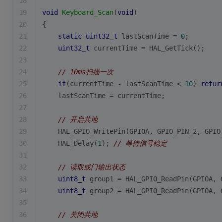
18
19
void
Keyboard_Scan
(
void
)
20
{
21
static
uint32_t
 lastScanTime = 
0
;
22
uint32_t
 currentTime = HAL_GetTick();
23
24
// 10ms扫描一次
25
if
(currentTime - lastScanTime < 
10
) 
retur
26
    lastScanTime = currentTime;
27
28
// 开启共地
29
    HAL_GPIO_WritePin(GPIOA, GPIO_PIN_2, GPIO
30
    HAL_Delay(
1
); 
// 等待信号稳定
31
32
// 读取或门输出状态
33
uint8_t
 group1 = HAL_GPIO_ReadPin(GPIOA, 
34
uint8_t
 group2 = HAL_GPIO_ReadPin(GPIOA, 
35
36
// 关闭共地