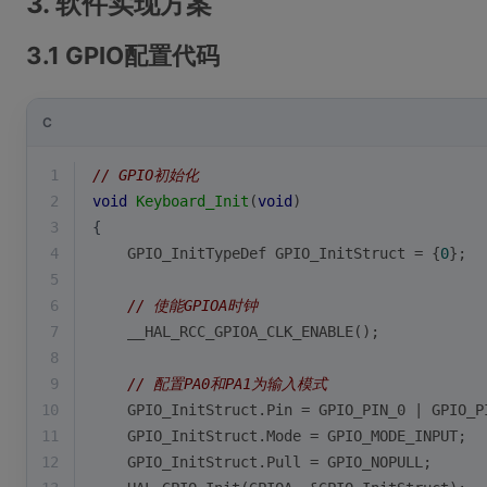
3. 软件实现方案
3.1 GPIO配置代码
C
1
// GPIO初始化
2
void
Keyboard_Init
(
void
)
3
{
4
    GPIO_InitTypeDef GPIO_InitStruct = {
0
};
5
6
// 使能GPIOA时钟
7
    __HAL_RCC_GPIOA_CLK_ENABLE();
8
9
// 配置PA0和PA1为输入模式
10
    GPIO_InitStruct.Pin = GPIO_PIN_0 | GPIO_P
11
    GPIO_InitStruct.Mode = GPIO_MODE_INPUT;
12
    GPIO_InitStruct.Pull = GPIO_NOPULL;