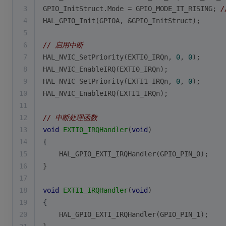
3
GPIO_InitStruct.Mode = GPIO_MODE_IT_RISING; 
4
HAL_GPIO_Init(GPIOA, &GPIO_InitStruct);
5
6
// 启用中断
7
HAL_NVIC_SetPriority(EXTI0_IRQn, 
0
, 
0
);
8
HAL_NVIC_EnableIRQ(EXTI0_IRQn);
9
HAL_NVIC_SetPriority(EXTI1_IRQn, 
0
, 
0
);
10
HAL_NVIC_EnableIRQ(EXTI1_IRQn);
11
12
// 中断处理函数
13
void
EXTI0_IRQHandler
(
void
)
14
{
15
    HAL_GPIO_EXTI_IRQHandler(GPIO_PIN_0);
16
}
17
18
void
EXTI1_IRQHandler
(
void
)
19
{
20
    HAL_GPIO_EXTI_IRQHandler(GPIO_PIN_1);