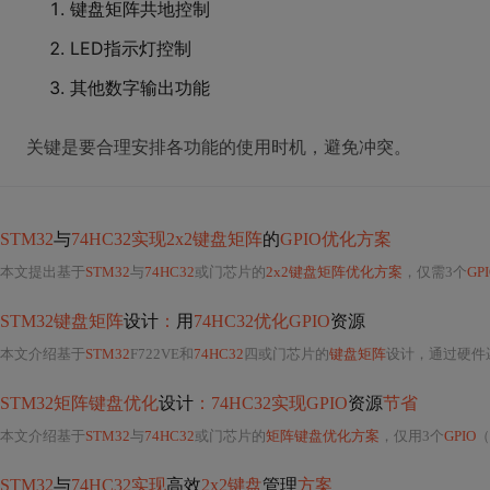
键盘矩阵共地控制
LED指示灯控制
其他数字输出功能
关键是要合理安排各功能的使用时机，避免冲突。
STM32
与
74HC32实现2x2键盘矩阵
的
GPIO优化方案
本文提出基于
STM32
与
74HC32
或门芯片的
2x2键盘矩阵优化方案
，仅需3个
GP
STM32键盘矩阵
设计
：
用
74HC32优化GPIO
资源
本文介绍基于
STM32
F722VE和
74HC32
四或门芯片的
键盘矩阵
设计，通过硬件
STM32矩阵键盘优化
设计
：74HC32实现GPIO
资源
节省
本文介绍基于
STM32
与
74HC32
或门芯片的
矩阵键盘优化方案
，仅用3个
GPIO
（
STM32
与
74HC32实现
高效
2x2键盘
管理
方案