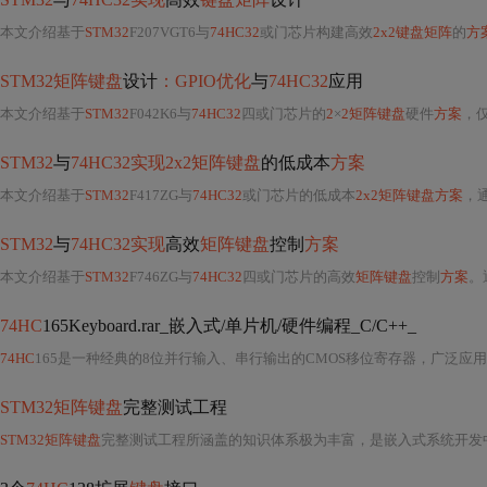
本文介绍基于
STM32
F207VGT6与
74HC32
或门芯片构建高效
2x2键盘矩阵
的
方
STM32矩阵键盘
设计
：GPIO优化
与
74HC32
应用
本文介绍基于
STM32
F042K6与
74HC32
四或门芯片的
2
×
2矩阵键盘
硬件
方案
，
STM32
与
74HC32实现2x2矩阵键盘
的低成本
方案
本文介绍基于
STM32
F417ZG与
74HC32
或门芯片的低成本
2x2矩阵键盘方案
，
STM32
与
74HC32实现
高效
矩阵键盘
控制
方案
本文介绍基于
STM32
F746ZG与
74HC32
四或门芯片的高效
矩阵键盘
控制
方案
。
74HC
165Keyboard.rar_嵌入式/单片机/硬件编程_C/C++_
74HC
165是一种经典的8位并行输入、串行输出的CMOS移位寄存器，广泛应
STM32矩阵键盘
完整测试工程
STM32矩阵键盘
完整测试工程所涵盖的知识体系极为丰富，是嵌入式系统开发中典型的“外设驱动+人机