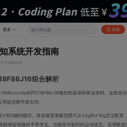
更多
搜索
运动感知系统开发指南
 BY-SA版权协议
18F86J16组合解析
器与Microchip的PIC18F86J16微控制器堪称黄金搭档。这套
应用提供硬件级支持。
速度计和3轴陀螺仪。其加速度测量范围可从±2g到±16g灵活配
设计使其既能捕捉细微的手势变化，也能应对剧烈的运动状态。实测数据