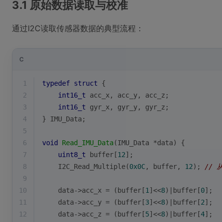
3.1 原始数据读取与校准
通过I2C读取传感器数据的典型流程：
C
1
typedef
struct
 {
2
int16_t
 acc_x, acc_y, acc_z;
3
int16_t
 gyr_x, gyr_y, gyr_z;
4
} IMU_Data;
5
6
void
Read_IMU_Data
(IMU_Data *data)
{
7
uint8_t
 buffer[
12
];
8
    I2C_Read_Multiple(
0x0C
, buffer, 
12
); 
// 
9
10
    data->acc_x = (buffer[
1
]<<
8
)|buffer[
0
];
11
    data->acc_y = (buffer[
3
]<<
8
)|buffer[
2
];
12
    data->acc_z = (buffer[
5
]<<
8
)|buffer[
4
];