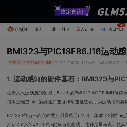
博客
下载
社区
AtomGit
模型市场
BMI323与PIC18F86J16
·
于 2026-07-07 13:44:17 修改
本内容遵循CC 4.0
BMI323
PIC18F86J16
IMU
1. 运动感知的硬件基石：BMI323与PIC
在嵌入式运动感知领域，Bosch的BMI323 6DOF IMU传感
捕捉三维空间中的线性加速度和角速度变化，为运动控制类
BMI323作为一款六轴惯性测量单元(IMU)，集成了3轴加
持±125°/s至±2000°/s的角速度检测。这种宽量程