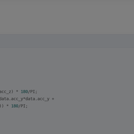
acc_z) * 
180
/PI;
data.acc_y*data.acc_y + 
)) * 
180
/PI;