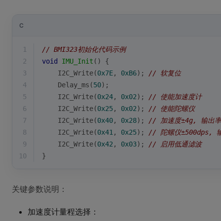
C
1
// BMI323初始化代码示例
2
void
IMU_Init
()
{
3
    I2C_Write(
0x7E
, 
0xB6
); 
// 软复位
4
    Delay_ms(
50
);
5
    I2C_Write(
0x24
, 
0x02
); 
// 使能加速度计
6
    I2C_Write(
0x25
, 
0x02
); 
// 使能陀螺仪
7
    I2C_Write(
0x40
, 
0x28
); 
// 加速度±4g, 输出率
8
    I2C_Write(
0x41
, 
0x25
); 
// 陀螺仪±500dps, 
9
    I2C_Write(
0x42
, 
0x03
); 
// 启用低通滤波
10
}
关键参数说明：
加速度计量程选择：