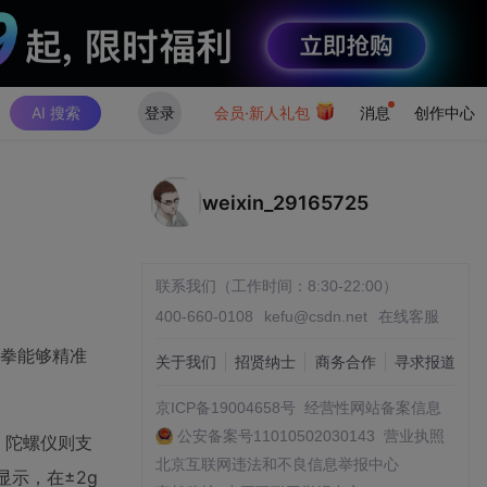
AI 搜索
登录
会员·新人礼包
消息
创作中心
weixin_29165725
联系我们（工作时间：8:30-22:00）
400-660-0108
kefu@csdn.net
在线客服
组合拳能够精准
关于我们
招贤纳士
商务合作
寻求报道
京ICP备19004658号
经营性网站备案信息
公安备案号11010502030143
营业执照
置，陀螺仪则支
北京互联网违法和不良信息举报中心
显示，在±2g