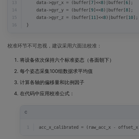
13
    data->gyr_x = (buffer[
7
]<<
8
)|buffer[
6
];
14
    data->gyr_y = (buffer[
9
]<<
8
)|buffer[
8
];
15
    data->gyr_z = (buffer[
11
]<<
8
)|buffer[
10
];
16
}
校准环节不可忽视，建议采用六面法校准：
将设备依次保持六个标准姿态（各面朝下）
每个姿态采集100组数据求平均值
计算各轴的偏移量和比例因子
在代码中应用校准公式：
C
1
acc_x_calibrated = (raw_acc_x - offset_x