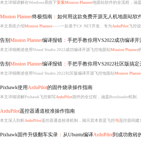
本文详细讲解在Windows系统下
安装Mission Planner
地面站软件的全流程，涵盖
Mission Planner
终极指南
：
如何用这款免费开源无人机地面站软
本文系统介绍
Mission Planner
——一款基于C# .NET开发、专为
ArduPilot
飞控设
告别
Mission Planner
编译报错
：
手把手教你用VS2022成功编译
本文详细阐述使用Visual Studio 2022成功编译开源飞控地面站
Mission Planner
告别
Mission Planner
编译报错
：
手把手教你用VS2022社区版搞
本文详细阐述使用Visual Studio 2022社区版编译开源飞控地面站
Mission Planne
Pixhawk使用
ArduPilot
的固件烧录操作指南
本文详细讲解Pixhawk飞控刷写
ArduPilot
固件的全过程，涵盖Bootloader机制、
ArduPilot
遥控器通道校准操作指南
本文深入剖析
ArduPilot
遥控器通道校准机制，揭示其本质是飞控
与
遥控器间建
Pixhawk固件升级翻车实录
：
从Ubuntu编译
ArduPilot
到成功救砖