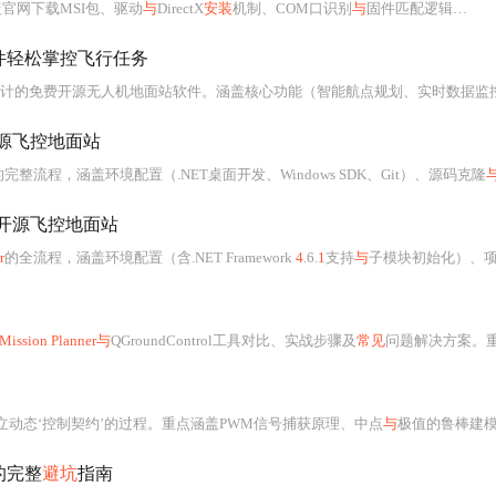
官网下载MSI包、驱动
与
DirectX
安装
机制、COM口识别
与
固件匹配逻辑，并深入解析驱动
件轻松掌控飞行任务
计的免费开源无人机地面站软件。涵盖核心功能（智能航点规划、实时数据监控、硬件校准）、快速入
开源飞控地面站
的完整流程，涵盖环境配置（.NET桌面开发、Windows SDK、Git）、源码克隆
定开源飞控地面站
r
的全流程，涵盖环境配置（含.NET Framework
4
.6.
1
支持
与
子模块初始化）、项目框架升级（net461→.NE
Mission Planner与
QGroundControl工具对比、实战步骤及
常见
问题解决方案。重点包括驱
立动态‘控制契约’的过程。重点涵盖PWM信号捕获原理、中点
与
极值的鲁棒建模
的完整
避坑
指南