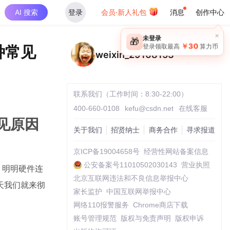
AI 搜索
登录
会员·新人礼包
消息
创作中心
×
未登录
🎁
￥30
 种常见
登录领取最高
算力币
weixin_29168153
联系我们（工作时间：8:30-22:00）
400-660-0108
kefu@csdn.net
在线客服
种常见原因
关于我们
招贤纳士
商务合作
寻求报道
京ICP备19004658号
经营性网站备案信息
公安备案号11010502030143
营业执照
控。明明硬件连
北京互联网违法和不良信息举报中心
天我们就来彻
家长监护
中国互联网举报中心
网络110报警服务
Chrome商店下载
账号管理规范
版权与免责声明
版权申诉