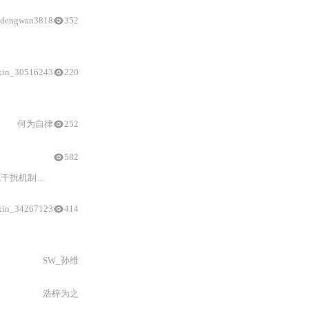
dengwan3818
352
xin_30516243
220
ArduPilot
专用）。涵盖硬件
连接
规范、软件配置要点、模式进入条件、工具选型（STM
何为自律
252
582
入、参数精调
与
地理围栏等关键实操技术。内容聚焦飞控
xin_34267123
414
版的传感器兼容性
与
PID收敛优势、QGroundControl在三维水下坐标系渲
SW_孙维
浩梓为之