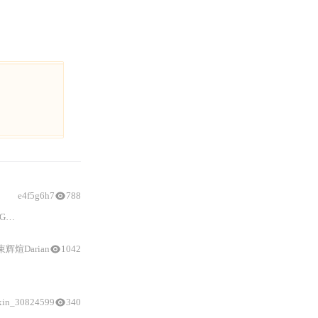
e4f5g6h7
788
强调
避坑
要
束辉煊Darian
1042
与
数据可视化）、支持平台（多旋翼、固定翼、无人车）及
xin_30824599
340