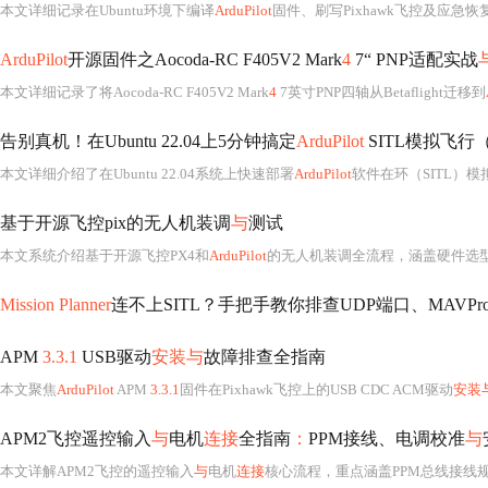
本文详细记录在Ubuntu环境下编译
ArduPilot
固件、刷写Pixhawk飞控及应急恢复
ArduPilot
开源固件之Aocoda-RC F405V2 Mark
4
7“ PNP适配实战
本文详细记录了将Aocoda-RC F405V2 Mark
4
7英寸PNP四轴从Betaflight迁移到
告别真机！在Ubuntu 22.04上5分钟搞定
ArduPilot
SITL模拟飞行
本文详细介绍了在Ubuntu 22.04系统上快速部署
ArduPilot
软件在环（SITL）
基于开源飞控pix的无人机装调
与
测试
本文系统介绍基于开源飞控PX4和
ArduPilot
的无人机装调全流程，涵盖硬件选型（
Mission Planner
连不上SITL？手把手教你排查UDP端口、MAVPro
APM
3.3.1
USB驱动
安装与
故障排查全指南
本文聚焦
ArduPilot
APM
3.3.1
固件在Pixhawk飞控上的USB CDC ACM驱动
安装
APM2飞控遥控输入
与
电机
连接
全指南
：
PPM接线、电调校准
与
本文详解APM2飞控的遥控输入
与
电机
连接
核心流程，重点涵盖PPM总线接线