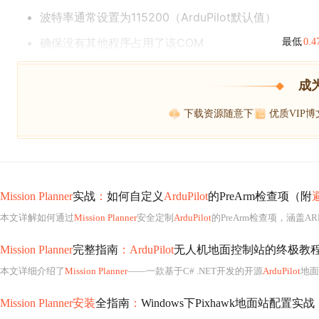
波特率通常设置为115200（ArduPilot默认值）
确保没有其他程序占用了该COM
最低
0.
成
下载资源随意下
优质VIP
Mission Planner
实战
：
如何自定义
ArduPilot
的PreArm检查项（附
本文详解如何通过
Mission Planner
安全定制
ArduPilot
的PreArm检查项，涵盖A
Mission Planner
完整指南
：ArduPilot
无人机地面控制站的终极教
本文详细介绍了
Mission Planner
——一款基于C# .NET开发的开源
ArduPilot
地面
Mission Planner安装
全指南
：
Windows下Pixhawk地面站配置实战