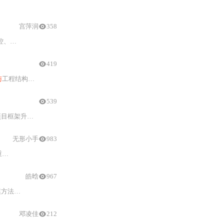
失败
、系统兼容性（如WDAC、Hyper-V冲突）、多飞控串口管理
宫萍润
358
门（
安装
配置、设备
连接
、飞行设置）、高级应用（农业测绘
419
与
工程结构调整、典型编译错误（net461框架、Debug配置）的定位
与修复
、依
539
T Standard 2.
0
）、Release模式优先策略、并行编译
无形小手
983
动
安装
、DFU模式进入、供电稳定性及变砖急救方法，帮助用户掌
皓晗
967
方法、
Mission Planner
实时波形反馈逻辑，并针对五类典型校准后遗症（如油门失
邓凌佳
212