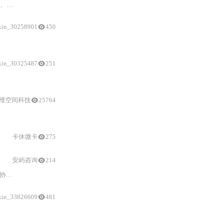
获取
与
硬件适配配置、并行编译优化
与常见
错误排查（如PythonLibs缺失、g
xin_30258901
450
-AORC）、IMU识别修正（MPU6500）、关键参数配置（FRAME_TYPE、DShot6
xin_30325487
251
首次
飞行、任务定制、
Mission Planner
/QGC可视化对接，以及多机协同、传
维空间科技
25764
地面站配置、传感器校准、飞行模式设置、地理围栏
与
安全保护机制，并深入
卡休微卡
275
安屿咨询
214
异常、
xin_33826609
481
Mission Planner
无线电校准参数标准（中立点1500μs、行程950μ