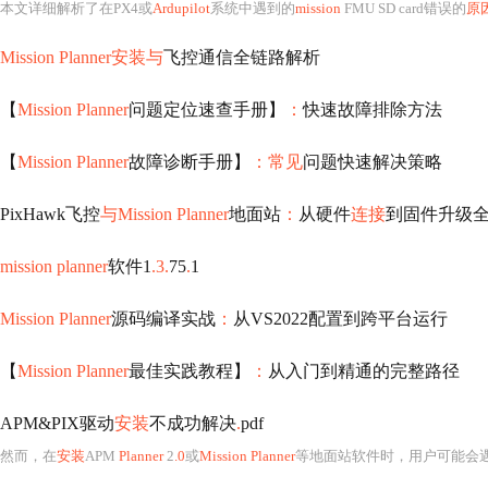
本文详细解析了在PX4或
Ardupilot
系统中遇到的
mission
FMU SD card错误的
原
Mission Planner安装与
飞控通信全链路解析
【
Mission Planner
问题定位速查手册】
：
快速故障排除方法
【
Mission Planner
故障诊断手册】
：常见
问题快速解决策略
PixHawk飞控
与Mission Planner
地面站
：
从硬件
连接
到固件升级
mission planner
软件1
.3.
75
.
1
Mission Planner
源码编译实战
：
从VS2022配置到跨平台运行
【
Mission Planner
最佳实践教程】
：
从入门到精通的完整路径
APM&PIX驱动
安装
不成功解决
.
pdf
然而，在
安装
APM
Planner
2
.0
或
Mission Planner
等地面站软件时，用户可能会