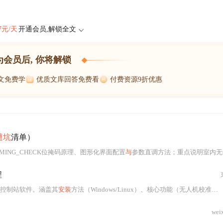
47元/天
开通会员,解锁全文
为会员后, 你将解锁
博文免费学
优质文库回答免费看
付费资源9折优惠
避坑
清单）
RMING_CHECK位掩码原理、图形化界面配置
与
参数直调方法；重点说明室内无GPS调试、航点任务检查禁用及第三方传感器集成等场景实践，并
程
控制站软件。涵盖其
安装
方法（Windows/Linux）、核心功能（无人机校准、航点规划、实时监控
wei