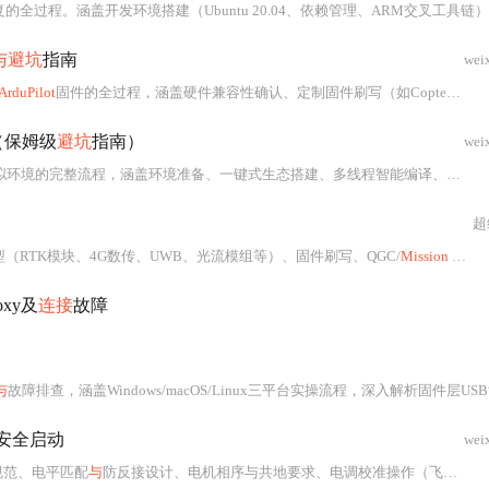
的全过程。涵盖开发环境搭建（Ubuntu 20.04、依赖管理、ARM交叉工具链）、源码
与避坑
指南
wei
ArduPilot
固件的全过程，涵盖硬件兼容性确认、定制固件刷写（如Copter-
4.4.3
（保姆级
避坑
指南）
wei
模拟环境的完整流程，涵盖环境准备、一键式生态搭建、多线程智能编译、四旋翼
超
RTK模块、4G数传、UWB、光流模组等）、固件刷写、QGC/
Mission Planner
xy及
连接
故障
与
故障排查，涵盖Windows/macOS/Linux三平台实操流程，深入解析固件层USB协议栈重构、操作系统驱动签名策略适配及硬件电气兼容性问题。重点解决设备管理器识别
安全启动
wei
规范、电平匹配
与
防反接设计、电机相序与共地要求、电调校准操作（飞控主导模式）、