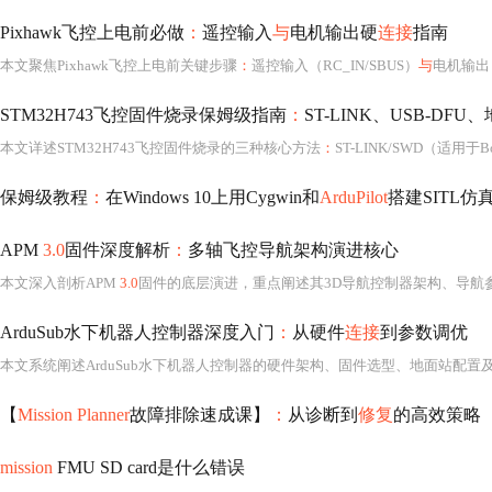
Pixhawk飞控上电前必做
：
遥控输入
与
电机输出硬
连接
指南
本文聚焦Pixhawk飞控上电前关键步骤
：
遥控输入（RC_IN/SBUS）
与
电机输出
STM32H743飞控固件烧录保姆级指南
：
ST-LINK、USB-D
本文详述STM32H743飞控固件烧录的三种核心方法
：
ST-LINK/SWD（适用于B
保姆级教程
：
在Windows 10上用Cygwin和
ArduPilot
搭建SITL仿
APM
3.0
固件深度解析
：
多轴飞控导航架构演进核心
本文深入剖析APM
3.0
固件的底层演进，重点阐述其3D导航控制器架构、导航参数体系（WPNA
ArduSub水下机器人控制器深度入门
：
从硬件
连接
到参数调优
本文系统阐述ArduSub水下机器人控制器的硬件架构、固件选型、地面站配置及参
【
Mission Planner
故障排除速成课】
：
从诊断到
修复
的高效策略
mission
FMU SD card是什么错误