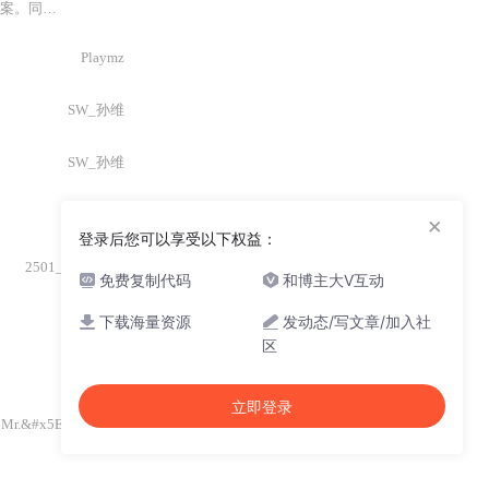
错误再次发生。
Playmz
SW_孙维
SW_孙维
暗黑达人
×
登录后您可以享受以下权益：
2501_91301932
免费复制代码
和博主大V互动
冰凝之间
下载海量资源
发动态/写文章/加入社
区
SW_孙维
立即登录
Mr.&#x5E9E;
358