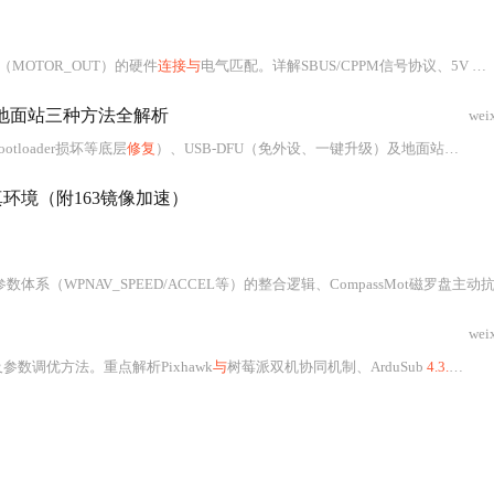
（MOTOR_OUT）的硬件
连接与
电气匹配。详解SBUS/CPPM信号协议、5V TTL电平要求、定时器通道复用机制、光耦隔离设计及安全开关硬件锁存逻辑；涵盖接收机协议验证、电调BEC供电检测、油门中立点校准、通道映射配置、电调最小油门校准等12项实操步骤；强调信号链路完整性、硬件兼容性
FU、地面站三种方法全解析
wei
ootloader损坏等底层
修复
）、USB-DFU（免外设、一键升级）及地面站烧录（Betaflight/
真环境（附163镜像加速）
V_SPEED/ACCEL等）的整合逻辑、CompassMot磁罗盘主动抗干扰机制，以及固件刷
wei
数调优方法。重点解析Pixhawk
与
树莓派双机协同机制、ArduSub
4.3.0
稳定