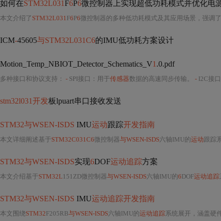
如何在
STM32L031
F
6
P
6
微控制器上实现超低功耗模式并优化电
本文介绍了
STM32L031
F
6
P
6
微控制器的多种低功耗模式及其应用场景，强调了电源管理功能的重要性。通过配置系统电源电压、动态调整
ICM
-
45605
与STM32L031C6
的IMU低功耗方案设计
Motion_Temp_NBIOT_Detector_Schematics_V
1
.0.pdf
多种接口和协议支持：
-
SPI接口：用于
传感器
数据的高速同步传输。
-
I2C接
stm32l031开发
板lpuart串口接收发送
STM32与WSEN-ISDS
IMU
运动
跟踪
开发指南
本文详细阐述基于
STM32C031C6
微控制器
与WSEN-ISDS
六轴IMU的
运动
跟踪
STM32与WSEN-ISDS
实现
6
DOF
运动追踪
方案
本文介绍基于
STM32L
151ZD微控制器
与WSEN-ISDS
六轴IMU的
6
DOF
运动追踪
STM32与WSEN-ISDS
IMU
运动追踪开发指南
本文围绕
STM32
F205RB
与WSEN-ISDS
六轴IMU的
运动追踪
系统展开，涵盖硬