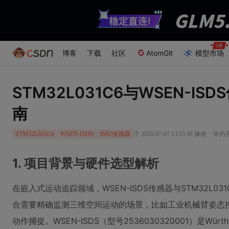
博客
下载
社区
AtomGit
模型市场
STM32L031C6与WSEN-I
南
·
于 2026-07-07 13:55:48 修改
本内容
STM32L031C6
WSEN-ISDS
IMU传感器
1. 项目背景与硬件选型解析
在嵌入式运动追踪领域，WSEN-ISDS传感器与STM32L
合需要精确监测三维空间运动的场景，比如工业机械臂姿态
动作捕捉。WSEN-ISDS（型号2536030320001）是Würt