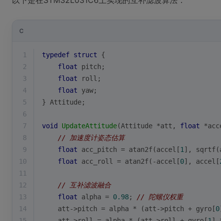
以下是在STM32L031C6上实现的互补滤波算法：
C
1
typedef
struct
 {
2
float
 pitch;
3
float
 roll;
4
float
 yaw;
5
} Attitude;
6
7
void
UpdateAttitude
(Attitude *att, 
float
 *acc
8
// 加速度计姿态估算
9
float
 acc_pitch = atan2f(accel[
1
], sqrtf(
10
float
 acc_roll = atan2f(-accel[
0
], accel[
11
12
// 互补滤波融合
13
float
 alpha = 
0.98
; 
// 陀螺仪权重
14
    att->pitch = alpha * (att->pitch + gyro[
0
15
    att->roll = alpha * (att->roll + gyro[
1
] 