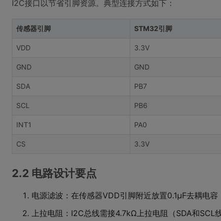
I2C接口以节省引脚资源。典型连接方式如下：
传感器引脚
STM32引脚
VDD
3.3V
GND
GND
SDA
PB7
SCL
PB6
INT1
PA0
CS
3.3V
2.2 电路设计要点
电源滤波：在传感器VDD引脚附近放置0.1μF去耦电容
上拉电阻：I2C总线需接4.7kΩ上拉电阻（SDA和SC