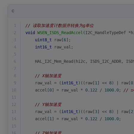
C
1
// 读取加速度计数据并转换为g单位
2
void
WSEN_ISDS_ReadAccel
(I2C_HandleTypeDef *h
3
uint8_t
 raw[
6
];
4
int16_t
 raw_val;
5
6
    HAL_I2C_Mem_Read(hi2c, ISDS_I2C_ADDR, ISD
7
8
// X轴加速度
9
    raw_val = (
int16_t
)((raw[
1
] << 
8
) | raw[
0
10
    accel[
0
] = raw_val * 
0.122
 / 
1000.0
; 
// 
11
12
// Y轴加速度
13
    raw_val = (
int16_t
)((raw[
3
] << 
8
) | raw[
2
14
    accel[
1
] = raw_val * 
0.122
 / 
1000.0
;
15
16
// Z轴加速度