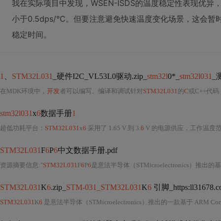
我在实际项目中发现，WSEN-ISDS的温度稳定性表现优异，
小于0.5dps/°C。但要注意避免快速温度变化场景，这会暂
稳定时间。
1
、
STM32L031
_硬件I2C_VL53L0驱动.zip_
stm32l
0*_
stm32l031
_
在MDK环境中，
开发
者可以编写、编译和调试针对
STM32L031
的
C
或C++代码
stm32l031
x
6
数据手册
1
超低功耗平台：
STM32L031
x
6
采用了 1.65 V 到 3.
6
V 的电源供应，工作温度
STM32L031
F
6
P
6
中文数据手册.pdf
资源摘要信息:"
STM32L031
F
6
P
6
是意法半导体（STMicroelectronics）推出的基
STM32L031
K
6
.zip_
STM-031_STM32L031
K
6
引脚_https:ll31678.
STM32L031
K
6
是意法半导体（STMicroelectronics）推出的一款基于 ARM Cort