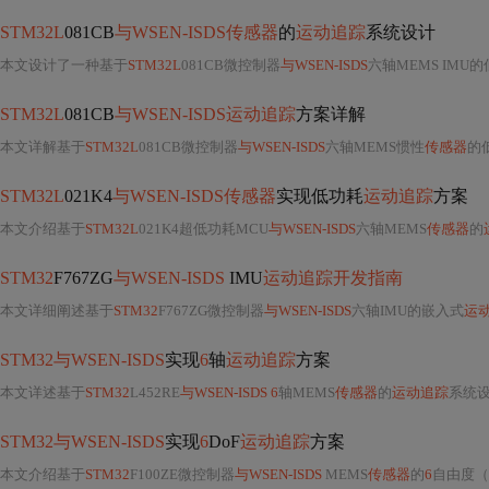
STM32L
081CB
与WSEN-ISDS传感器
的
运动追踪
系统设计
本文设计了一种基于
STM32L
081CB微控制器
与WSEN-ISDS
六轴MEMS IMU
STM32L
081CB
与WSEN-ISDS运动追踪
方案详解
本文详解基于
STM32L
081CB微控制器
与WSEN-ISDS
六轴MEMS惯性
传感器
的
STM32L
021K4
与WSEN-ISDS传感器
实现低功耗
运动追踪
方案
本文介绍基于
STM32L
021K4超低功耗MCU
与WSEN-ISDS
六轴MEMS
传感器
的
STM32
F767ZG
与WSEN-ISDS
IMU
运动追踪开发指南
本文详细阐述基于
STM32
F767ZG微控制器
与WSEN-ISDS
六轴IMU的嵌入式
运
STM32与WSEN-ISDS
实现
6
轴
运动追踪
方案
本文详述基于
STM32
L452RE
与WSEN-ISDS 6
轴MEMS
传感器
的
运动追踪
系统设计，涵
STM32与WSEN-ISDS
实现
6
DoF
运动追踪
方案
本文介绍基于
STM32
F100ZE微控制器
与WSEN-ISDS
MEMS
传感器
的
6
自由度（