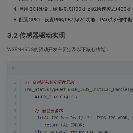
启用I2C1外设，标准模式(100kHz)或快速模式(400kH
配置GPIO：设置PB6/PB7为I2C功能，PA0为外部中
3.2 传感器驱动实现
WSEN-ISDS的驱动开发主要涉及以下核心功能：
C
1
// 传感器初始化函数示例
2
HAL_StatusTypeDef 
WSEN_ISDS_Init
(I2C_HandleTy
3
uint8_t
 config[
2
];
4
5
// 验证设备ID
6
if
(HAL_I2C_Mem_Read(hi2c, ISDS_I2C_ADDR, 
7
return
 HAL_ERROR;
8
if
(id != 
0x6A
) 
return
 HAL_ERROR;