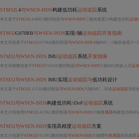
STM32L
4
与WSEN-ISDS
构建低功耗
运动追踪
系统
本文基于
STM32L
4A
6
RG微控制器
与WSEN-ISDS
三轴加速度计构建低功耗
运动
STM32
G070RB
与WSEN-ISDS
实现
6
轴
运动追踪开发指南
本文详述基于
STM32
G070RB微控制器
与WSEN-ISDS 6
轴IMU（3轴加速度计
STM32与WSEN-ISDS
IMU
运动追踪
系统
开发指南
本文详细阐述基于
STM32
F100ZE微控制器
与WSEN-ISDS
六轴IMU的嵌入式
运
STM32与WSEN-ISDS
IMU实现
运动追踪与
低功耗设计
本文基于
STM32L
151ZD微控制器
与WSEN-ISDS
六轴IMU，详述
运动追踪
系统
STM32与WSEN-ISDS
构建低功耗
6
DoF
运动追踪
系统
本文介绍使用
STM32L
432KC微控制器
与WSEN-ISDS
六轴
传感器
构建低功耗
6
D
STM32与WSEN-ISDS
实现高精度
运动追踪
方案
本文介绍基于
STM32
F415RG微控制器
与WSEN-ISDS
六轴惯性
传感器
的高精度