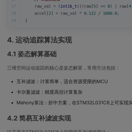
17
    raw_val = (
int16_t
)((raw[
5
] << 
8
) | raw[
4
18
    accel[
2
] = raw_val * 
0.122
 / 
1000.0
;
19
}
4. 运动追踪算法实现
4.1 姿态解算基础
三维空间运动追踪的核心是姿态解算，常用方法包括：
互补滤波：计算简单，适合资源受限的MCU
卡尔曼滤波：精度高但计算复杂
Mahony算法：折中方案，在STM32L031C6上可实现
4.2 简易互补滤波实现