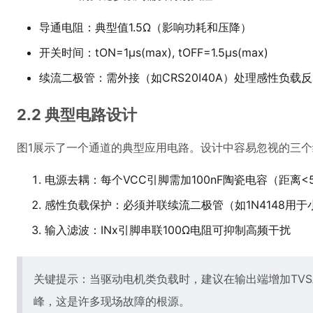
导通电阻：典型值1.5Ω（影响功耗和压降）
开关时间：tON=1μs(max), tOFF=1.5μs(max)
续流二极管：需外接（如CRS20I40A）处理感性负载
2.2 典型电路设计
图1展示了一个通道的典型应用电路。设计中容易忽视的三个
电源去耦：每个VCC引脚需加100nF陶瓷电容（距离<
感性负载保护：必须并联续流二极管（如1N4148用于
输入滤波：INx引脚串联100Ω电阻可抑制高频干扰
关键提示：当驱动电机类负载时，建议在输出端增加TVS二
峰，这是许多现场故障的根源。