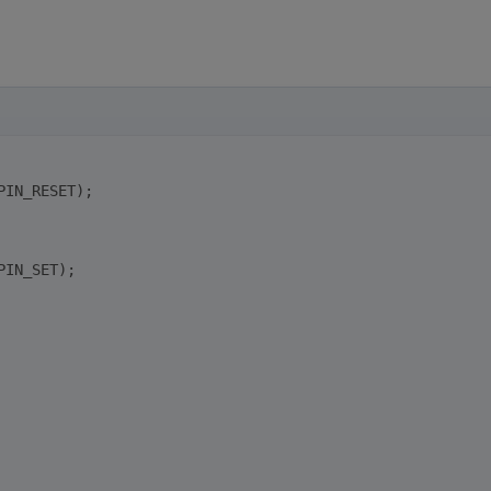
PIN_RESET);
PIN_SET);