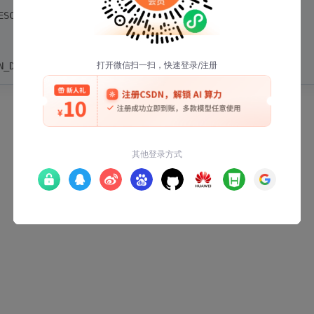
ESCALER_16; 
// 10MHz@16MHz HCLK
N_DISABLE;