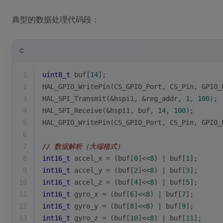
典型的数据处理代码段：
C
1
uint8_t
 buf[
14
];
2
HAL_GPIO_WritePin(CS_GPIO_Port, CS_Pin, GPIO_
3
HAL_SPI_Transmit(&hspi1, &reg_addr, 
1
, 
100
);
4
HAL_SPI_Receive(&hspi1, buf, 
14
, 
100
);
5
HAL_GPIO_WritePin(CS_GPIO_Port, CS_Pin, GPIO_
6
7
// 数据解析（大端格式）
8
int16_t
 accel_x = (buf[
0
]<<
8
) | buf[
1
];
9
int16_t
 accel_y = (buf[
2
]<<
8
) | buf[
3
];
10
int16_t
 accel_z = (buf[
4
]<<
8
) | buf[
5
];
11
int16_t
 gyro_x = (buf[
6
]<<
8
) | buf[
7
];
12
int16_t
 gyro_y = (buf[
8
]<<
8
) | buf[
9
];
13
int16_t
 gyro_z = (buf[
10
]<<
8
) | buf[
11
];