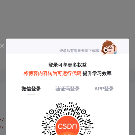
// CPOL=1
// CPHA=1