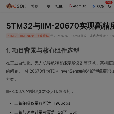
博客
下载
社区
AtomGit
模型市场
STM32与IIM-20670实现
·
于 2026-07-07 13:56:18 修改
本内容遵循CC 4.
STM32
IIM-20670
运动跟踪
1. 项目背景与核心组件选型
在工业自动化、无人机导航和智能穿戴设备等领域，高精度
的问题。IIM-20670作为TDK InvenSense的6轴运
方案。
IIM-20670的关键参数令人印象深刻：
三轴陀螺仪量程可达±1966dps
三轴加速度计量程覆盖±2g至±65g