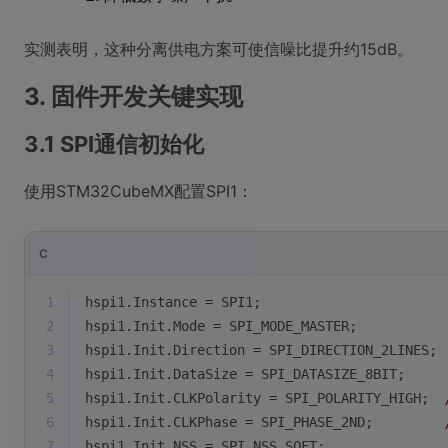
实测表明，这种分离供电方案可使信噪比提升约15dB。
3. 固件开发关键实现
3.1 SPI通信初始化
使用STM32CubeMX配置SPI1：
C
1
hspi1.Instance = SPI1;
2
hspi1.Init.Mode = SPI_MODE_MASTER;
3
hspi1.Init.Direction = SPI_DIRECTION_2LINES;
4
hspi1.Init.DataSize = SPI_DATASIZE_8BIT;
5
hspi1.Init.CLKPolarity = SPI_POLARITY_HIGH;  
6
hspi1.Init.CLKPhase = SPI_PHASE_2ND;         
7
hspi1.Init.NSS = SPI_NSS_SOFT;