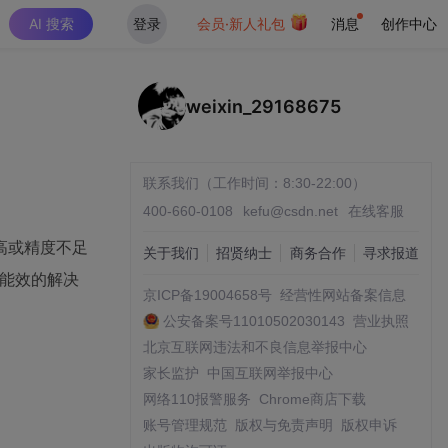
AI 搜索
登录
会员·新人礼包
消息
创作中心
weixin_29168675
联系我们（工作时间：8:30-22:00）
400-660-0108
kefu@csdn.net
在线客服
高或精度不足
关于我们
招贤纳士
商务合作
寻求报道
能与能效的解决
京ICP备19004658号
经营性网站备案信息
公安备案号11010502030143
营业执照
北京互联网违法和不良信息举报中心
家长监护
中国互联网举报中心
网络110报警服务
Chrome商店下载
账号管理规范
版权与免责声明
版权申诉