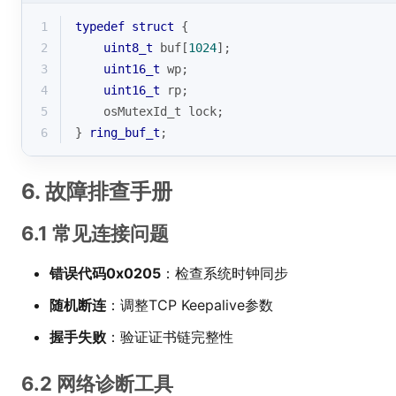
1
typedef
struct
 {
2
uint8_t
 buf[
1024
];
3
uint16_t
 wp;
4
uint16_t
 rp; 
5
    osMutexId_t lock;
6
} 
ring_buf_t
;
6. 故障排查手册
6.1 常见连接问题
错误代码0x0205
：检查系统时钟同步
随机断连
：调整TCP Keepalive参数
握手失败
：验证证书链完整性
6.2 网络诊断工具