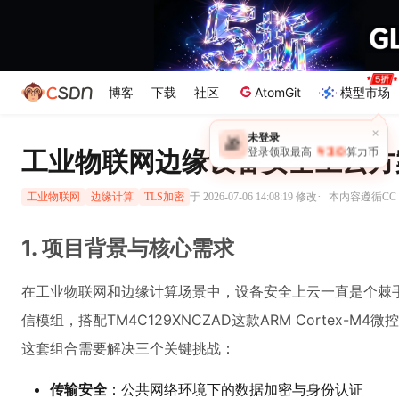
博客
下载
社区
AtomGit
模型市场
×
未登录
🎁
￥30
工业物联网边缘设备安全上云方
登录领取最高
算力币
·
于 2026-07-06 14:08:19 修改
本内容遵循CC 4
工业物联网
边缘计算
TLS加密
1. 项目背景与核心需求
在工业物联网和边缘计算场景中，设备安全上云一直是个棘手
信模组，搭配TM4C129XNCZAD这款ARM Cortex-
这套组合需要解决三个关键挑战：
传输安全
：公共网络环境下的数据加密与身份认证