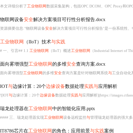
本文详细分析了
工业物联网
数据采集架构，包括OPC DCOM、OPC Proxy和OPC UA三种方案的特点及优缺点。
物联网设备
安全
解决方案项目可行性分析报告.docx
资源摘要信息:"物联网设备
安全
解决方案项目可行性分析报告"是一份系统性、专业性极强的综合性技术经济评
工业物联网
（IIoT）技术
与实践
# 一、引言## 1.1
工业物联网
（IIoT）概述
工业物联网
（Industrial Internet of Things，简称IIoT）是指利用物联网技术连接、监控、采
面向雾增强型
工业物联网
的多维
安全
查询方案.docx
面向雾增强型
工业物联网
的多维
安全
查询方案是针对物联网系统
与
工业自动化系
IOT
与
边缘计算：20个
边缘设备
数据处理
实践与
应用解析
![IOT
与
边缘计算：20个
边缘设备
数据处理
实践与
应用解析](https://images.ctfassets.net/o7xu9whrs0u9/66OoVEWkv5ITMdlTcJ9mPi/d891e33bbc26f5858b745
瑞龙处理器在
工业物联网
中的智能化应用.pptx
#### 三、瑞龙处理器实现
工业物联网
设备远程监控
与
管理瑞龙处理器的强大多
IT8786芯片在
工业物联网
的角色：应用前景
与实践
案例