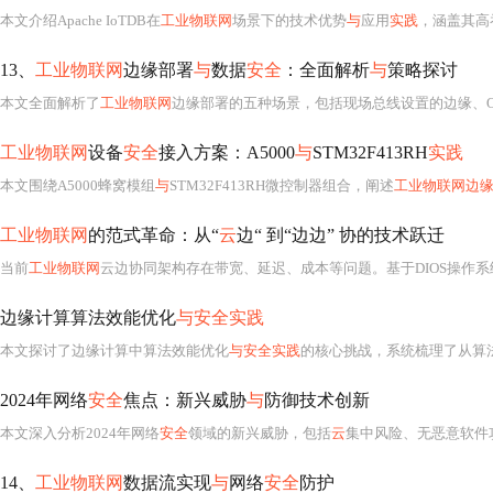
本文介绍Apache IoTDB在
工业物联网
场景下的技术优势
与
应用
实践
，涵盖其高吞吐写入、高压缩比
13、
工业物联网
边缘部署
与
数据
安全
：全面解析
与
策略探讨
本文全面解析了
工业物联网
边缘部署的五种场景，包括现场总线设置的边缘、OPC
工业物联网
设备
安全
接入方案：A5000
与
STM32F413RH
实践
本文围绕A5000蜂窝模组
与
STM32F413RH微控制器组合，阐述
工业物联网边
工业物联网
的范式革命：从“
云
边“ 到“边边” 协的技术跃迁
当前
工业物联网
云边协同架构存在带宽、延迟、成本等问题。基于DIOS操作系统的边边协同架构实现去中心化通信，能兼容异构数据、动态调度资源。在钢铁、隧道、离散制造等行业有
边缘计算算法效能优化
与安全实践
本文探讨了边缘计算中算法效能优化
与安全实践
的核心挑战，系统梳理了从算法架构设计到部署落
2024年网络
安全
焦点：新兴威胁
与
防御技术创新
本文深入分析2024年网络
安全
领域的新兴威胁，包括
云
集中风险、无恶意软件
14、
工业物联网
数据流实现
与
网络
安全
防护