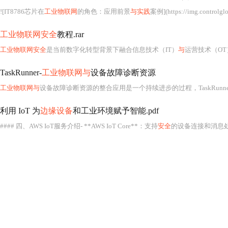
![IT8786芯片在
工业物联网
的角色：应用前景
与实践
案例](https://img.controlglobal.com/files/base/ebm/controlglobal/image/2023/10/Navigating_the_challenges
工业物联网安全
教程.rar
工业物联网安全
是当前数字化转型背景下融合信息技术（IT）
与
运营技术（OT）的关键交叉领域，其核心目标是在保障工业控制系统（ICS）、分布式控
TaskRunner-
工业物联网与
设备故障诊断资源
工业物联网与
设备故障诊断资源的整合应用是一个持续进步的过程，TaskRun
利用 IoT 为
边缘设备
和工业环境赋予智能.pdf
#### 四、AWS IoT服务介绍- **AWS IoT Core**：支持
安全
的设备连接和消息