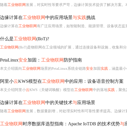
随着
工业物联网
发展，对实时性等要求严苛，边缘计算技术提供了解决方案。本文剖析其概念、架构和关键技术，探讨在智能工厂、远程设备监控等场景的应用，并分享汽车
边缘计算在
工业物联网
中的应用场景
与实践
挑战
边缘计算在
工业物联网
有广泛应用场景，如智能制造、能源管理、设备状态监
什么是
工业物联网
(IIoT)?
工业物联网
(IIoT)是物联网在工业领域的扩展，通过连接设备和设施，收集和
PetaLinux
安全
加固：
工业物联网
防护指南
本文介绍面向
工业物联网
场景的PetaLinux系统全链路
安全
加固
实践
，涵盖最小
阿里小
云
KWS模型在
工业物联网
中的应用：设备语音控制方案
本文介绍阿里小
云
KWS（关键词唤醒）模型在
工业物联网
中的落地
实践
，聚焦
边缘计算在
工业物联网
中的关键技术
与
应用场景
随着
工业物联网
发展，数据量剧增，对处理实时性和可靠性要求提高。边缘计算在靠近数据源的网络边缘处理
工业物联网
时序数据库选型指南：Apache IoTDB 的技术优势
与