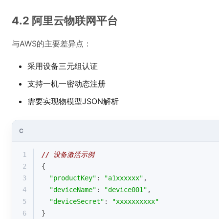
4.2 阿里云物联网平台
与AWS的主要差异点：
采用设备三元组认证
支持一机一密动态注册
需要实现物模型JSON解析
C
1
// 设备激活示例
2
{
3
"productKey"
: 
"a1xxxxxx"
,
4
"deviceName"
: 
"device001"
, 
5
"deviceSecret"
: 
"xxxxxxxxxx"
6
}