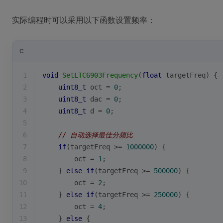
实际编程时可以采用以下函数设置频率：
C
1
void
SetLTC6903Frequency
(
float
 targetFreq)
{
2
uint8_t
 oct = 
0
;
3
uint8_t
 dac = 
0
;
4
uint8_t
 d = 
0
;
5
6
// 自动选择最佳分频比
7
if
(targetFreq >= 
1000000
) {
8
        oct = 
1
;
9
    } 
else
if
(targetFreq >= 
500000
) {
10
        oct = 
2
;
11
    } 
else
if
(targetFreq >= 
250000
) {
12
        oct = 
4
;
13
    } 
else
 {