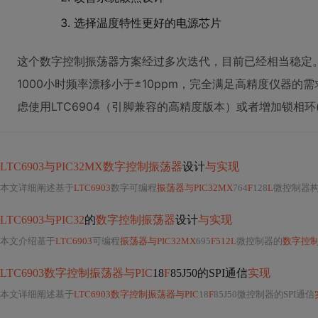
选择温度特性更好的电源芯片
这个数字控制振荡器方案经过多次迭代，目前已经相当稳定
1000小时频率漂移小于±10ppm，完全满足高精度仪器
虑使用LTC6904（引脚兼容的高精度版本）或者增加锁相环
LTC6903与PIC32MX数字控制振荡器
设计
与实现
本文详细阐述基于
LTC6903
数字可编程
振荡器与PIC32MX
764
F
128
L
微控制器
LTC6903与PIC32
的
数字控制振荡器
设计
与实现
本文介绍基于
LTC6903
可编程
振荡器与PIC32MX
695
F512L
微控制器的
数字控
LTC6903数字控制振荡器与PIC
18
F
85J50的SPI通信
实现
本文详细阐述基于
LTC6903数字控制振荡器与PIC
18
F
85J50微控制器的SPI通信