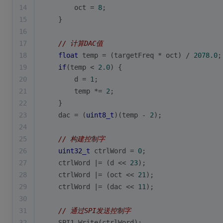
14
        oct = 
8
;
15
    }
16
17
// 计算DAC值
18
float
 temp = (targetFreq * oct) / 
2078.0
;
19
if
(temp < 
2.0
) {
20
        d = 
1
;
21
        temp *= 
2
;
22
    }
23
    dac = (
uint8_t
)(temp - 
2
);
24
25
// 构建控制字
26
uint32_t
 ctrlWord = 
0
;
27
    ctrlWord |= (d << 
23
);
28
    ctrlWord |= (oct << 
21
);
29
    ctrlWord |= (dac << 
11
);
30
31
// 通过SPI发送控制字
32
    SPI1_Write(ctrlWord);