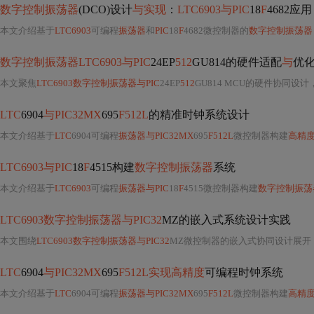
数字控制振荡器
(DCO)设计
与实现
：
LTC6903与PIC
18
F
4682应用
本文介绍基于
LTC6903
可编程
振荡器
和
PIC
18
F
4682微控制器的
数字控制振荡器
数字控制振荡器LTC6903与PIC
24EP
512
GU814的硬件适配
与
优
本文聚焦
LTC6903数字控制振荡器与PIC
24EP
512
GU814 MCU的硬件协同设计，涵盖电源隔离、SPI接口配置、PCB布局抗干扰、频率
LTC
6904
与PIC32MX
695
F512L
的精准时钟系统设计
本文介绍基于
LTC
6904可编程
振荡器与PIC32MX
695
F512L
微控制器构建
高精
LTC6903与PIC
18
F
4515构建
数字控制振荡器
系统
本文介绍基于
LTC6903
可编程
振荡器与PIC
18
F
4515微控制器构建
数字控制振荡
LTC6903数字控制振荡器与PIC32
MZ的嵌入式系统设计实践
本文围绕
LTC6903数字控制振荡器与PIC32
MZ微控制器的嵌入式协同设计展开，涵盖硬件连接、电源滤波、SPI三线接口适配、
LTC
6904
与PIC32MX
695
F512L实现高精度
可编程时钟系统
本文介绍基于
LTC
6904可编程
振荡器与PIC32MX
695
F512L
微控制器构建
高精