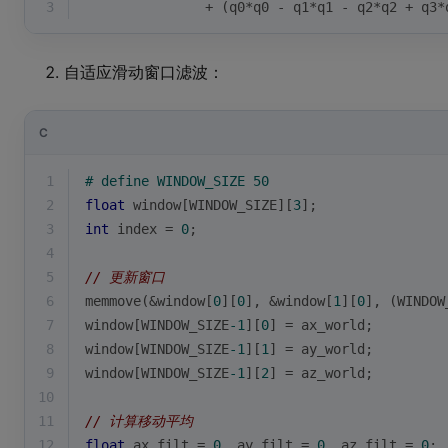
3
               + (q0*q0 - q1*q1 - q2*q2 + q3*
自适应滑动窗口滤波：
C
1
# 
define
 WINDOW_SIZE 50
2
float
 window[WINDOW_SIZE][
3
];
3
int
 index = 
0
;
4
5
// 更新窗口
6
memmove(&window[
0
][
0
], &window[
1
][
0
], (WINDOW
7
window[WINDOW_SIZE
-1
][
0
] = ax_world;
8
window[WINDOW_SIZE
-1
][
1
] = ay_world;
9
window[WINDOW_SIZE
-1
][
2
] = az_world;
10
11
// 计算移动平均
12
float
 ax_filt = 
0
, ay_filt = 
0
, az_filt = 
0
;