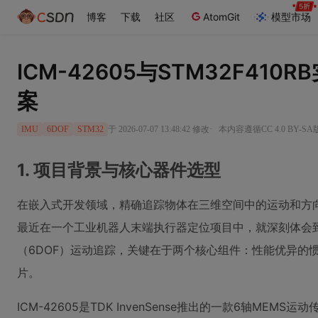
博客
下载
社区
AtomGit
模型市场
ICM-42605与STM32F410
案
·
于 2026-07-07 13:48:42 修改
本内容遵循CC 4.0 BY-S
IMU
6DOF
STM32
1. 项目背景与核心器件选型
在嵌入式开发领域，精确追踪物体在三维空间中的运动和方
最近在一个工业机器人末端执行器定位项目中，就深刻体会
（6DOF）运动追踪，关键在于两个核心组件：性能优异的
片。
ICM-42605是TDK InvenSense推出的一款6轴ME