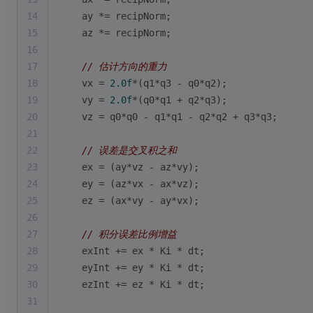
14
    ay *= recipNorm;
15
    az *= recipNorm;
16
17
// 估计方向的重力
18
    vx = 
2.0f
*(q1*q3 - q0*q2);
19
    vy = 
2.0f
*(q0*q1 + q2*q3);
20
    vz = q0*q0 - q1*q1 - q2*q2 + q3*q3;
21
22
// 误差是交叉积之和
23
    ex = (ay*vz - az*vy);
24
    ey = (az*vx - ax*vz);
25
    ez = (ax*vy - ay*vx);
26
27
// 积分误差比例增益
28
    exInt += ex * Ki * dt;
29
    eyInt += ey * Ki * dt;
30
    ezInt += ez * Ki * dt;
31