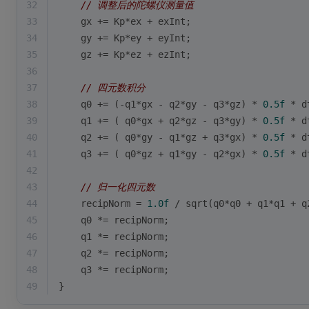
32
// 调整后的陀螺仪测量值
33
    gx += Kp*ex + exInt;
34
    gy += Kp*ey + eyInt;
35
    gz += Kp*ez + ezInt;
36
37
// 四元数积分
38
    q0 += (-q1*gx - q2*gy - q3*gz) * 
0.5f
 * d
39
    q1 += ( q0*gx + q2*gz - q3*gy) * 
0.5f
 * d
40
    q2 += ( q0*gy - q1*gz + q3*gx) * 
0.5f
 * d
41
    q3 += ( q0*gz + q1*gy - q2*gx) * 
0.5f
 * d
42
43
// 归一化四元数
44
    recipNorm = 
1.0f
 / 
sqrt
(q0*q0 + q1*q1 + q
45
    q0 *= recipNorm;
46
    q1 *= recipNorm;
47
    q2 *= recipNorm;
48
    q3 *= recipNorm;
49
}