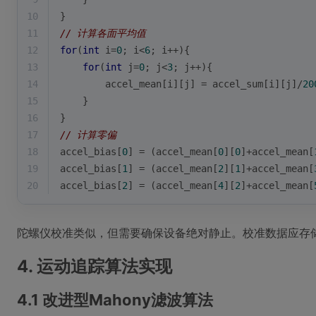
10
}
11
// 计算各面平均值
12
for
(
int
 i=
0
; i<
6
; i++){
13
for
(
int
 j=
0
; j<
3
; j++){
14
        accel_mean[i][j] = accel_sum[i][j]/
20
15
    }
16
}
17
// 计算零偏
18
accel_bias[
0
] = (accel_mean[
0
][
0
]+accel_mean[
19
accel_bias[
1
] = (accel_mean[
2
][
1
]+accel_mean[
20
accel_bias[
2
] = (accel_mean[
4
][
2
]+accel_mean[
陀螺仪校准类似，但需要确保设备绝对静止。校准数据应存储在
4. 运动追踪算法实现
4.1 改进型Mahony滤波算法