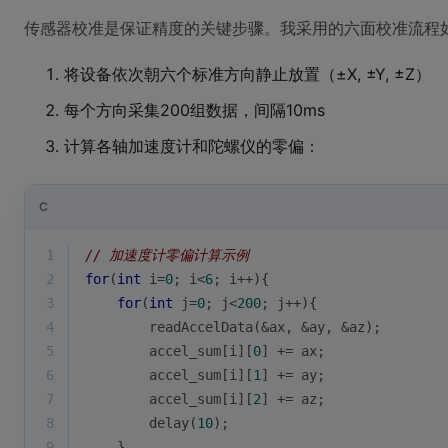
传感器校准是保证精度的关键步骤。我采用的六面校准流程
将设备依次朝六个标准方向静止放置（±X, ±Y, ±Z）
每个方向采集200组数据，间隔10ms
计算各轴加速度计和陀螺仪的零偏：
C
1
// 加速度计零偏计算示例
2
for
(
int
 i=
0
; i<
6
; i++){
3
for
(
int
 j=
0
; j<
200
; j++){
4
        readAccelData(&ax, &ay, &az);
5
        accel_sum[i][
0
] += ax;
6
        accel_sum[i][
1
] += ay; 
7
        accel_sum[i][
2
] += az;
8
        delay(
10
);
9
    }