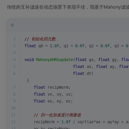
传统的互补滤波在动态场景下表现不佳，我基于Mahony滤
C
1
// 初始化四元数
2
float
 q0 = 
1.0f
, q1 = 
0.0f
, q2 = 
0.0f
, q3 = 
0
3
4
void
MahonyAHRSupdate
(
float
 gx, 
float
 gy, 
flo
5
float
 ax, 
float
 ay, 
floa
6
float
 dt)
 {
7
float
 recipNorm;
8
float
 vx, vy, vz;
9
float
 ex, ey, ez;
10
11
// 归一化加速度计测量值
12
    recipNorm = 
1.0f
 / 
sqrt
(ax*ax + ay*ay + a
13
    ax *= recipNorm;