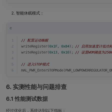
智能休眠模式：
C
1
// 配置运动唤醒
2
writeRegister(
0x1F
, 
0x84
); 
// 启用加速度计低功
3
writeRegister(
0x13
, 
0x10
); 
// 设置WOM阈值为250
4
5
// 进入STOP模式
6
HAL_PWR_EnterSTOPMode(PWR_LOWPOWERREGULATOR_O
6. 实测性能与问题排查
6.1 性能测试数据
经过优化后，系统达到以下指标：