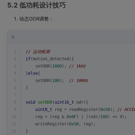
5.2 低功耗设计技巧
动态ODR调整：
C
1
// 运动检测
2
if
(motion_detected){
3
    setODR(
1000
); 
// 1kHz
4
}
else
{
5
    setODR(
100
);  
// 100Hz
6
}
7
8
void
setODR
(
uint16_t
 odr)
{
9
uint8_t
 reg = readRegister(
0x50
); 
// ACCE
10
    reg = (reg & 
0x0F
) | ((odr/
100
) << 
4
);
11
    writeRegister(
0x50
, reg);
12
}