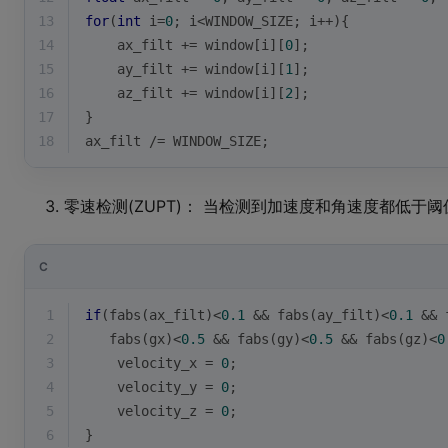
13
for
(
int
 i=
0
; i<WINDOW_SIZE; i++){
14
    ax_filt += window[i][
0
];
15
    ay_filt += window[i][
1
];
16
    az_filt += window[i][
2
];
17
}
18
ax_filt /= WINDOW_SIZE;
零速检测(ZUPT)： 当检测到加速度和角速度都低于
C
1
if
(
fabs
(ax_filt)<
0.1
 && 
fabs
(ay_filt)<
0.1
 && 
2
fabs
(gx)<
0.5
 && 
fabs
(gy)<
0.5
 && 
fabs
(gz)<
0
3
    velocity_x = 
0
;
4
    velocity_y = 
0
;
5
    velocity_z = 
0
;
6
}