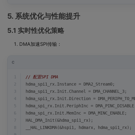
5. 系统优化与性能提升
5.1 实时性优化策略
DMA加速SPI传输：
C
1
// 配置SPI DMA
2
hdma_spi1_rx.Instance = DMA2_Stream0;
3
hdma_spi1_rx.Init.Channel = DMA_CHANNEL_3;
4
hdma_spi1_rx.Init.Direction = DMA_PERIPH_TO_M
5
hdma_spi_rx.Init.PeriphInc = DMA_PINC_DISABLE
6
hdma_spi_rx.Init.MemInc = DMA_MINC_ENABLE;
7
HAL_DMA_Init(&hdma_spi1_rx);
8
__HAL_LINKDMA(&hspi1, hdmarx, hdma_spi1_rx);
9