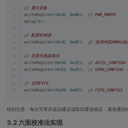
1
// 复位设备
2
writeRegister(
0x1E
, 
0x80
);  
// PWR_MGMT0
3
delay(
2
);
4
5
// 配置时钟源
6
writeRegister(
0x1E
, 
0x0F
);  
// 使用内部20MHz
7
8
// 设置传感器模式
9
writeRegister(
0x50
, 
0x25
);  
// ACCEL_CONFIG0:
10
writeRegister(
0x52
, 
0x25
);  
// GYRO_CONFIG0: 
11
12
// 启用FIFO
13
writeRegister(
0x28
, 
0x03
);  
// FIFO_CONFIG1
特别注意：每次写寄存器后建议读取回显值验证，避免通信
3.2 六面校准法实现