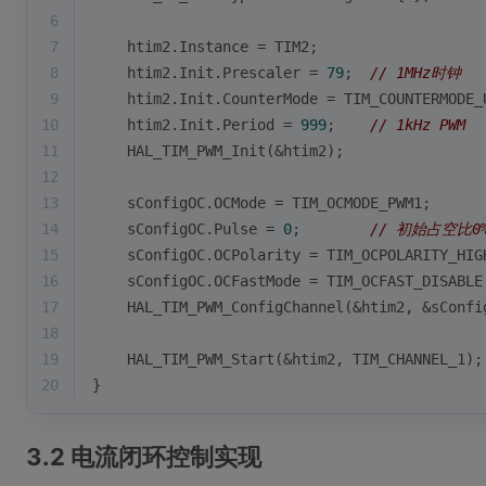
6
7
    htim2.Instance = TIM2;
8
    htim2.Init.Prescaler = 
79
;  
// 1MHz时钟
9
    htim2.Init.CounterMode = TIM_COUNTERMODE_
10
    htim2.Init.Period = 
999
;    
// 1kHz PWM
11
    HAL_TIM_PWM_Init(&htim2);
12
13
    sConfigOC.OCMode = TIM_OCMODE_PWM1;
14
    sConfigOC.Pulse = 
0
;        
// 初始占空比0
15
    sConfigOC.OCPolarity = TIM_OCPOLARITY_HIG
16
    sConfigOC.OCFastMode = TIM_OCFAST_DISABLE
17
    HAL_TIM_PWM_ConfigChannel(&htim2, &sConfi
18
19
    HAL_TIM_PWM_Start(&htim2, TIM_CHANNEL_1);
20
}
3.2 电流闭环控制实现