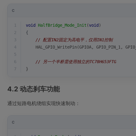
C
1
void
HalfBridge_Mode_Init
(
void
)
2
{
3
// 配置IN2固定为高电平，仅用IN1控制
4
    HAL_GPIO_WritePin(GPIOA, GPIO_PIN_1, GPIO
5
6
// 另一个半桥需使用独立的TC78H653FTG
7
}
4.2 动态刹车功能
通过短路电机绕组实现快速制动：
C