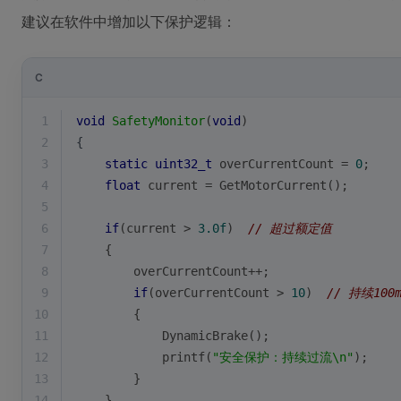
建议在软件中增加以下保护逻辑：
C
1
void
SafetyMonitor
(
void
)
2
{
3
static
uint32_t
 overCurrentCount = 
0
;
4
float
 current = GetMotorCurrent();
5
6
if
(current > 
3.0f
)  
// 超过额定值
7
    {
8
        overCurrentCount++;
9
if
(overCurrentCount > 
10
)  
// 持续100m
10
        {
11
            DynamicBrake();
12
printf
(
"安全保护：持续过流\n"
);
13
        }
14
    }