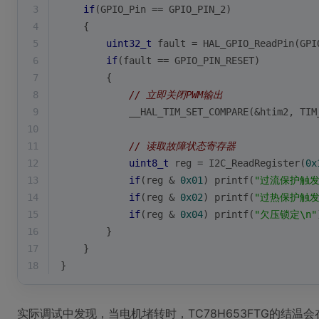
3
if
(GPIO_Pin == GPIO_PIN_2)
4
    {
5
uint32_t
 fault = HAL_GPIO_ReadPin(GPI
6
if
(fault == GPIO_PIN_RESET)
7
        {
8
// 立即关闭PWM输出
9
            __HAL_TIM_SET_COMPARE(&htim2, TIM
10
11
// 读取故障状态寄存器
12
uint8_t
 reg = I2C_ReadRegister(
0x
13
if
(reg & 
0x01
) 
printf
(
"过流保护触发
14
if
(reg & 
0x02
) 
printf
(
"过热保护触发
15
if
(reg & 
0x04
) 
printf
(
"欠压锁定\n"
16
        }
17
    }
18
}
实际调试中发现，当电机堵转时，TC78H653FTG的结温会在