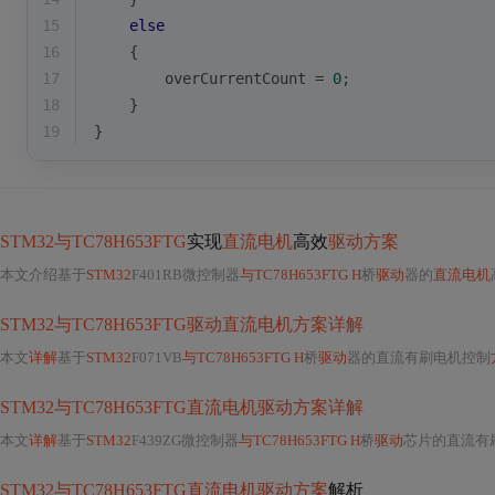
15
else
16
    {
17
        overCurrentCount = 
0
;
18
    }
19
}
STM32与TC78H653FTG
实现
直流电机
高效
驱动方案
本文介绍基于
STM32
F401RB微控制器
与TC78H653FTG H
桥
驱动
器的
直流电机
STM32与TC78H653FTG驱动直流电机方案详解
本文
详解
基于
STM32
F071VB
与TC78H653FTG H
桥
驱动
器的直流有刷电机控制
STM32与TC78H653FTG直流电机驱动方案详解
本文
详解
基于
STM32
F439ZG微控制器
与TC78H653FTG H
桥
驱动
芯片的直流有
STM32与TC78H653FTG直流电机驱动方案
解析