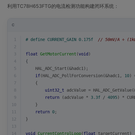
利用TC78H653FTG的电流检测功能构建闭环系统：
C
1
# 
define
 CURRENT_GAIN 0.175f  
// 50mV/A ÷ (1
2
3
float
GetMotorCurrent
(
void
)
4
{
5
    HAL_ADC_Start(&hadc1);
6
if
(HAL_ADC_PollForConversion(&hadc1, 
10
) 
7
    {
8
uint32_t
 adcValue = HAL_ADC_GetValue(
9
return
 (adcValue * 
3.3f
 / 
4095
) * CUR
10
    }
11
return
0
;
12
}
13
14
void
CurrentControlLoop
(
float
 targetCurrent)