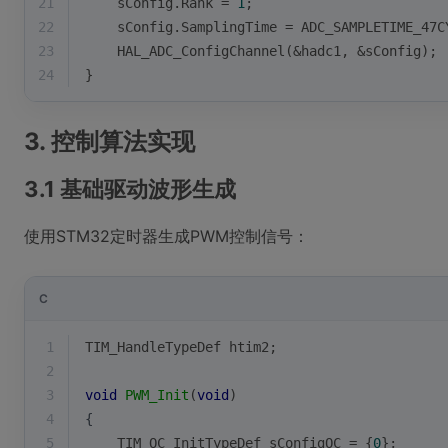
21
    sConfig.Rank = 
1
;
22
    sConfig.SamplingTime = ADC_SAMPLETIME_47C
23
    HAL_ADC_ConfigChannel(&hadc1, &sConfig);
24
}
3. 控制算法实现
3.1 基础驱动波形生成
使用STM32定时器生成PWM控制信号：
C
1
TIM_HandleTypeDef htim2;
2
3
void
PWM_Init
(
void
)
4
{
5
    TIM_OC_InitTypeDef sConfigOC = {
0
};