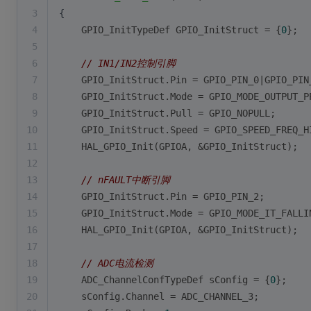
3
{
4
    GPIO_InitTypeDef GPIO_InitStruct = {
0
};
5
6
// IN1/IN2控制引脚
7
    GPIO_InitStruct.Pin = GPIO_PIN_0|GPIO_PIN
8
    GPIO_InitStruct.Mode = GPIO_MODE_OUTPUT_P
9
    GPIO_InitStruct.Pull = GPIO_NOPULL;
10
    GPIO_InitStruct.Speed = GPIO_SPEED_FREQ_H
11
    HAL_GPIO_Init(GPIOA, &GPIO_InitStruct);
12
13
// nFAULT中断引脚
14
    GPIO_InitStruct.Pin = GPIO_PIN_2;
15
    GPIO_InitStruct.Mode = GPIO_MODE_IT_FALLI
16
    HAL_GPIO_Init(GPIOA, &GPIO_InitStruct);
17
18
// ADC电流检测
19
    ADC_ChannelConfTypeDef sConfig = {
0
};
20
    sConfig.Channel = ADC_CHANNEL_3;