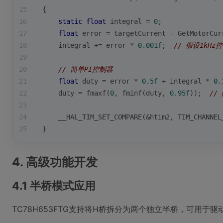
15
{
16
static
float
 integral = 
0
;
17
float
 error = targetCurrent - GetMotorCur
18
    integral += error * 
0.001f
;  
// 假设1kHz
19
20
// 简单PI控制器
21
float
 duty = error * 
0.5f
 + integral * 
0.
22
    duty = fmaxf(
0
, fminf(duty, 
0.95f
));  
//
23
24
    __HAL_TIM_SET_COMPARE(&htim2, TIM_CHANNEL
25
}
4. 高级功能开发
4.1 半桥模式应用
TC78H653FTG支持将H桥拆分为两个独立半桥，可用于