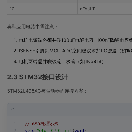
10
nFAULT
典型应用电路中需注意：
电机电源端必须并联100μF电解电容+100nF陶瓷电容
ISENSE引脚到MCU ADC之间建议添加RC滤波（如1kΩ
电机两端需并联续流二极管（如1N5819）
2.3 STM32接口设计
STM32L496AG与驱动器的连接方案：
C
1
// GPIO配置示例
2
void
Motor_GPIO_Init
(
void
)