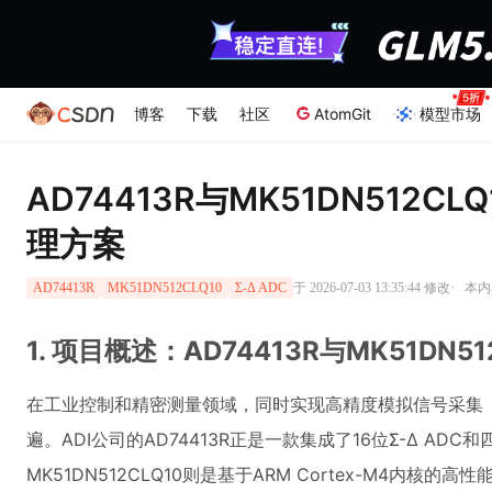
博客
下载
社区
AtomGit
模型市场
AD74413R与MK51DN512
理方案
·
于 2026-07-03 13:35:44 修改
本内
AD74413R
MK51DN512CLQ10
Σ-Δ ADC
1. 项目概述：AD74413R与MK51DN5
在工业控制和精密测量领域，同时实现高精度模拟信号采集（
遍。ADI公司的AD74413R正是一款集成了16位Σ-Δ ADC
MK51DN512CLQ10则是基于ARM Cortex-M4内