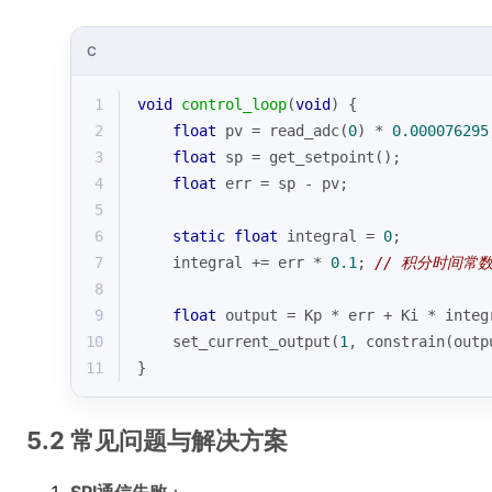
C
1
void
control_loop
(
void
)
{
2
float
 pv = read_adc(
0
) * 
0.000076295
3
float
 sp = get_setpoint();
4
float
 err = sp - pv;
5
6
static
float
 integral = 
0
;
7
    integral += err * 
0.1
; 
// 积分时间常
8
9
float
 output = Kp * err + Ki * integ
10
    set_current_output(
1
, constrain(outp
11
}
5.2 常见问题与解决方案