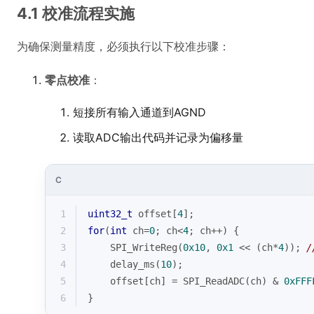
4.1 校准流程实施
为确保测量精度，必须执行以下校准步骤：
零点校准
：
短接所有输入通道到AGND
读取ADC输出代码并记录为偏移量
C
1
uint32_t
 offset[
4
];
2
for
(
int
 ch=
0
; ch<
4
; ch++) {
3
    SPI_WriteReg(
0x10
, 
0x1
 << (ch*
4
)); 
4
    delay_ms(
10
);
5
    offset[ch] = SPI_ReadADC(ch) & 
0xFFF
6
}