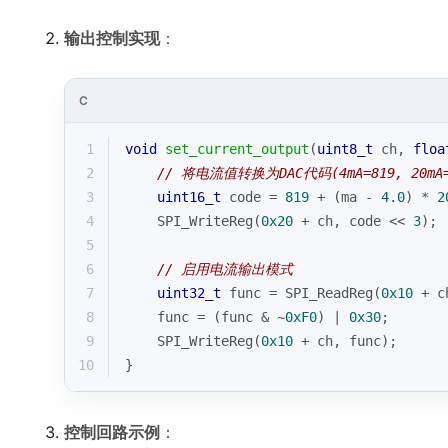
输出控制实现
：
C
1
void
set_current_output
(
uint8_t
 ch, 
floa
2
// 将电流值转换为DAC代码(4mA=819, 20mA=
3
uint16_t
 code = 
819
 + (ma - 
4.0
) * 
2
4
    SPI_WriteReg(
0x20
 + ch, code << 
3
);
5
6
// 启用电流输出模式
7
uint32_t
 func = SPI_ReadReg(
0x10
 + c
8
    func = (func & ~
0xF0
) | 
0x30
;
9
    SPI_WriteReg(
0x10
 + ch, func);
10
}
控制回路示例
：