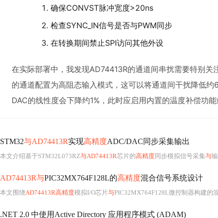
确保CONVST脉冲宽度>20ns
检查SYNC_IN信号是否与PWM同步
在转换期间禁止SPI访问其他外设
在实际部署中，我发现AD74413R的通道间串扰需要特别
的通道配置为高阻态输入模式，这可以将通道间干扰降低约6
DAC的线性度会下降约1%，此时应启用内置的温度补偿功
STM32
与AD74413R
实现
高精度
ADC/DAC同步采集输出
本文介绍基于STM32L073RZ
与AD74413R
芯片的
高精度
同步模拟信号采集
与
输
AD74413R与
PIC32MX764F128L的
高精度
混合信号系统设计
本文围绕
AD74413R高精度
模拟I/O芯片
与
PIC32MX764F128L微控制器构建的混合信号系统展开，重点阐述S
.NET 2.0 中使用Active Directory 应用程序模式 (ADAM)