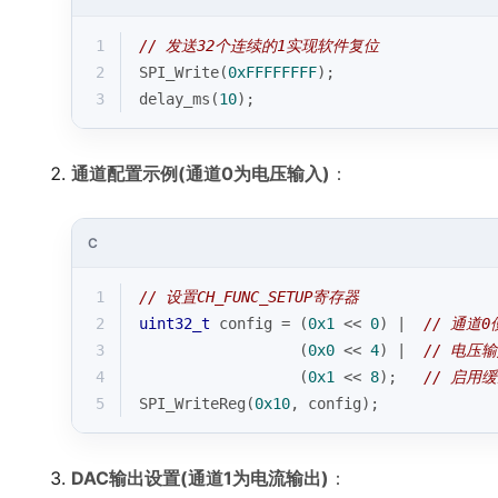
1
// 发送32个连续的1实现软件复位
2
SPI_Write(
0xFFFFFFFF
); 
3
delay_ms(
10
);
通道配置示例(通道0为电压输入)
：
C
1
// 设置CH_FUNC_SETUP寄存器
2
uint32_t
 config = (
0x1
 << 
0
) |  
// 通道0
3
                  (
0x0
 << 
4
) |  
// 电压
4
                  (
0x1
 << 
8
);   
// 启用
5
SPI_WriteReg(
0x10
, config);
DAC输出设置(通道1为电流输出)
：