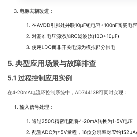
电源去耦改进
：
在AVDD引脚处并联10μF钽电容+100nF陶瓷电
对基准电压源添加RC滤波(如10Ω+10μF)
使用LDO而非开关电源为模拟部分供电
5. 典型应用场景与故障排查
5.1 过程控制应用实例
在4-20mA电流环控制系统中，AD74413R可同时实现：
输入信号处理
：
通过250Ω精密电阻将4-20mA转换为1-5V电压
配置ADC为±5V量程，16位分辨率对应约152μA/