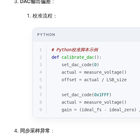
DAC输出偏差
：
校准流程：
PYTHON
1
# Python校准脚本示例
2
def
calibrate_dac
():
3
    set_dac_code(
0
)
4
    actual = measure_voltage()
5
    offset = actual / LSB_size
6
7
    set_dac_code(
0x1FFF
)
8
    actual = measure_voltage()
9
    gain = (ideal_fs - ideal_zero) 
同步采样异常
：