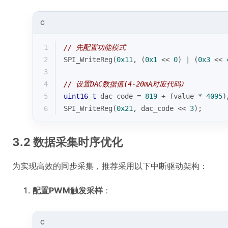
C
1
// 先配置功能模式
2
SPI_WriteReg(
0x11
, (
0x1
 << 
0
) | (
0x3
 << 
3
4
// 设置DAC数据值(4-20mA对应代码)
5
uint16_t
 dac_code = 
819
 + (value * 
4095
)
6
SPI_WriteReg(
0x21
, dac_code << 
3
);
3.2 数据采集时序优化
为实现高效的同步采集，推荐采用以下中断驱动架构：
配置PWM触发采样
：
C