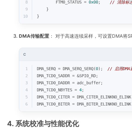
8
        FTM0_STATUS = 
0x00
;    
// 清除标
9
    }
10
}
DMA传输配置
： 对于高速连续采样，可设置DMA将S
C
1
DMA_SERQ = DMA_SERQ_SERQ(
0
);  
// 启用DMA
2
DMA_TCD0_SADDR = &SPI0_RD;
3
DMA_TCD0_DADDR = adc_buffer;
4
DMA_TCD0_NBYTES = 
4
;
5
DMA_TCD0_CITER = DMA_CITER_ELINKNO_ELINK
6
DMA_TCD0_BITER = DMA_BITER_ELINKNO_ELINK
4. 系统校准与性能优化