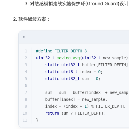
对敏感模拟走线实施保护环(Ground Guard)设计
软件滤波方案
：
C
1
#
define
 FILTER_DEPTH 8
2
uint32_t
moving_avg
(
uint32_t
 new_sample)
3
static
uint32_t
 buffer[FILTER_DEPTH]
4
static
uint8_t
 index = 
0
;
5
static
uint32_t
 sum = 
0
;
6
7
    sum = sum - buffer[index] + new_samp
8
    buffer[index] = new_sample;
9
    index = (index + 
1
) % FILTER_DEPTH;
10
return
 sum / FILTER_DEPTH;
11
}