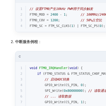
1
// 设置FTM0产生10kHz PWM用于同步触发
2
FTM0_MOD = 
2400
 - 
1
;       
// 100MHz/240
3
FTM0_C0V = 
1200
;           
// 50%占空比
4
FTM0_SC = FTM_SC_CLKS(
1
) | FTM_SC_PS(
0
);
中断服务例程
：
C
1
void
FTM0_IRQHandler
(
void
)
{
2
if
 (FTM0_STATUS & FTM_STATUS_CH0F_MA
3
// 启动ADC转换
4
        GPIO_Write(CS_PIN, 
0
);
5
        SPI_Write(
0x80000000
); 
// 读取通
6
// ... 读取数据
7
        GPIO_Write(CS_PIN, 
1
);