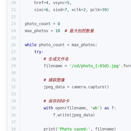
20
    href=
4
, vsync=
5
,
21
    sioc=
6
, siod=
7
, xclk=
2
, pclk=
39
)
22
23
photo_count = 
0
24
max_photos = 
10
# 最大拍照数量
25
26
while
 photo_count < max_photos:
27
try
:
28
# 生成文件名
29
        filename = 
'/sd/photo_{:03d}.jpg'
.
for
30
31
# 捕获图像
32
        jpeg_data = camera.capture()
33
34
# 保存到SD卡
35
with
open
(filename, 
'wb'
) 
as
 f:
36
            f.write(jpeg_data)
37
38
print
(
'Photo saved:'
, filename)