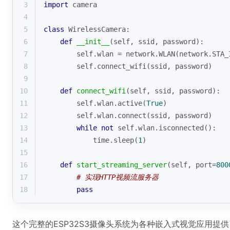
3
import
 camera
4
5
class
WirelessCamera
:
6
def
__init__
(
self, ssid, password
):
7
        self.wlan = network.WLAN(network.STA_
8
        self.connect_wifi(ssid, password)
9
10
def
connect_wifi
(
self, ssid, password
):
11
        self.wlan.active(
True
)
12
        self.wlan.connect(ssid, password)
13
while
not
 self.wlan.isconnected():
14
            time.sleep(
1
)
15
16
def
start_streaming_server
(
self, port=
800
17
# 实现HTTP视频流服务器
18
pass
这个完整的ESP32S3摄像头系统为各种嵌入式视觉应用提供了坚