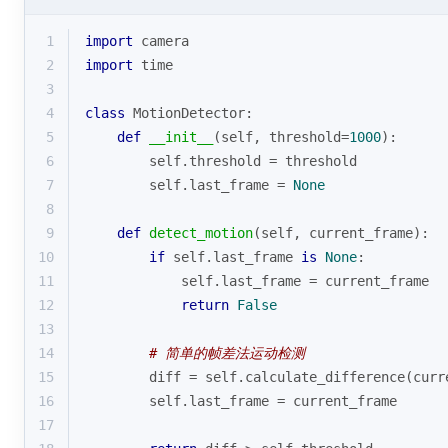
1
import
 camera
2
import
 time
3
4
class
MotionDetector
:
5
def
__init__
(
self, threshold=
1000
):
6
        self.threshold = threshold
7
        self.last_frame = 
None
8
9
def
detect_motion
(
self, current_frame
):
10
if
 self.last_frame 
is
None
:
11
            self.last_frame = current_frame
12
return
False
13
14
# 简单的帧差法运动检测
15
        diff = self.calculate_difference(curr
16
        self.last_frame = current_frame
17