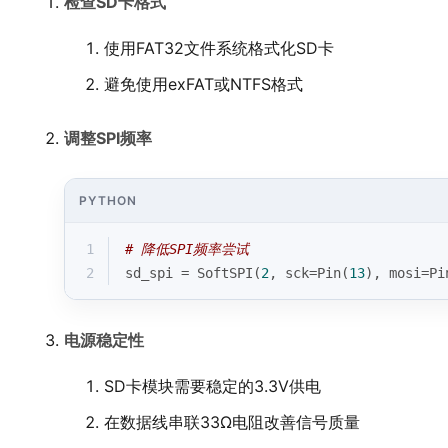
检查SD卡格式
使用FAT32文件系统格式化SD卡
避免使用exFAT或NTFS格式
调整SPI频率
PYTHON
1
# 降低SPI频率尝试
2
sd_spi = SoftSPI(
2
, sck=Pin(
13
), mosi=Pi
电源稳定性
SD卡模块需要稳定的3.3V供电
在数据线串联33Ω电阻改善信号质量