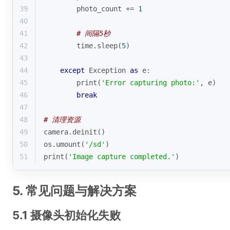
39
        photo_count += 
1
40
41
# 间隔5秒
42
        time.sleep(
5
)
43
44
except
 Exception 
as
 e:
45
print
(
'Error capturing photo:'
, e)
46
break
47
48
# 清理资源
49
camera.deinit()
50
os.umount(
'/sd'
)
51
print
(
'Image capture completed.'
)
5. 常见问题与解决方案
5.1 摄像头初始化失败