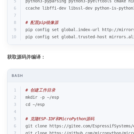
5
python3-pyparsing python3-pyelftools cmake ni
6
ccache libffi-dev libssl-dev python-is-python
7
8
# 配置pip镜像源
9
pip config 
set
 global.index-url http://mirror
10
pip config 
set
 global.trusted-host mirrors.al
获取源码并编译：
BASH
1
# 创建工作目录
2
mkdir -p ~/esp
3
cd
 ~/esp
4
5
# 克隆ESP-IDF和MicroPython源码
6
git 
clone
 https://gitee.com/EspressifSystems/
7
git 
clone
 https://github.com/micropython/micr