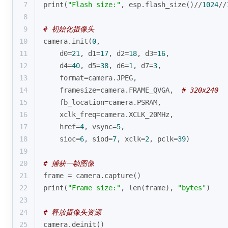
7
print
(
"Flash size:"
, esp.flash_size()//
1024
//
8
9
# 初始化摄像头
10
camera.init(
0
, 
11
    d0=
21
, d1=
17
, d2=
18
, d3=
16
, 
12
    d4=
40
, d5=
38
, d6=
1
, d7=
3
,
13
format
=camera.JPEG, 
14
    framesize=camera.FRAME_QVGA,  
# 320x240
15
    fb_location=camera.PSRAM,
16
    xclk_freq=camera.XCLK_20MHz,
17
    href=
4
, vsync=
5
, 
18
    sioc=
6
, siod=
7
, xclk=
2
, pclk=
39
)
19
20
# 捕获一帧图像
21
frame = camera.capture()
22
print
(
"Frame size:"
, 
len
(frame), 
"bytes"
)
23
24
# 释放摄像头资源
25
camera.deinit()