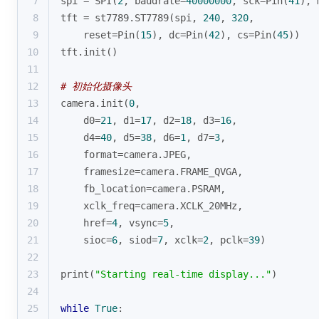
7
spi = SPI(
2
, baudrate=
40000000
, sck=Pin(
41
), 
8
tft = st7789.ST7789(spi, 
240
, 
320
, 
9
    reset=Pin(
15
), dc=Pin(
42
), cs=Pin(
45
))
10
tft.init()
11
12
# 初始化摄像头
13
camera.init(
0
, 
14
    d0=
21
, d1=
17
, d2=
18
, d3=
16
, 
15
    d4=
40
, d5=
38
, d6=
1
, d7=
3
,
16
format
=camera.JPEG,
17
    framesize=camera.FRAME_QVGA,
18
    fb_location=camera.PSRAM,
19
    xclk_freq=camera.XCLK_20MHz,
20
    href=
4
, vsync=
5
,
21
    sioc=
6
, siod=
7
, xclk=
2
, pclk=
39
)
22
23
print
(
"Starting real-time display..."
)
24
25
while
True
: