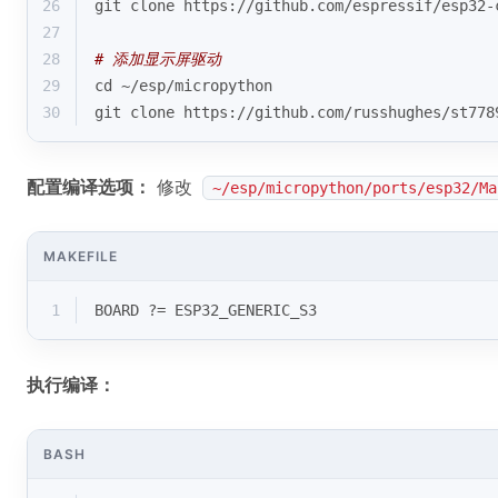
26
git 
clone
 https://github.com/espressif/esp32-
27
28
# 添加显示屏驱动
29
cd
 ~/esp/micropython
30
git 
clone
 https://github.com/russhughes/st778
配置编译选项：
修改
~/esp/micropython/ports/esp32/Ma
MAKEFILE
1
BOARD ?= ESP32_GENERIC_S3
执行编译：
BASH