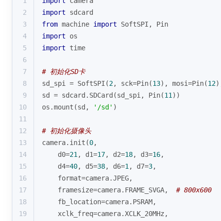
1
import
 camera
2
import
 sdcard
3
from
 machine 
import
 SoftSPI, Pin
4
import
 os
5
import
 time
6
7
# 初始化SD卡
8
sd_spi = SoftSPI(
2
, sck=Pin(
13
), mosi=Pin(
12
)
9
sd = sdcard.SDCard(sd_spi, Pin(
11
))
10
os.mount(sd, 
'/sd'
)
11
12
# 初始化摄像头
13
camera.init(
0
, 
14
    d0=
21
, d1=
17
, d2=
18
, d3=
16
, 
15
    d4=
40
, d5=
38
, d6=
1
, d7=
3
,
16
format
=camera.JPEG,
17
    framesize=camera.FRAME_SVGA,  
# 800x600
18
    fb_location=camera.PSRAM,
19
    xclk_freq=camera.XCLK_20MHz,