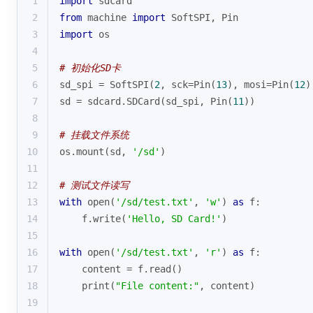
1
import
 sdcard
2
from
 machine 
import
 SoftSPI, Pin
3
import
 os
4
5
# 初始化SD卡
6
sd_spi = SoftSPI(
2
, sck=Pin(
13
), mosi=Pin(
12
)
7
sd = sdcard.SDCard(sd_spi, Pin(
11
))
8
9
# 挂载文件系统
10
os.mount(sd, 
'/sd'
)
11
12
# 测试文件读写
13
with
open
(
'/sd/test.txt'
, 
'w'
) 
as
 f:
14
    f.write(
'Hello, SD Card!'
)
15
16
with
open
(
'/sd/test.txt'
, 
'r'
) 
as
 f:
17
    content = f.read()
18
print
(
"File content:"
, content)
19