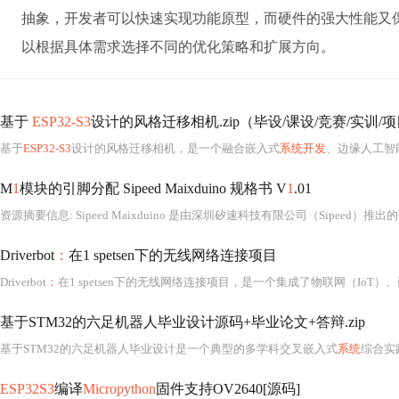
抽象，开发者可以快速实现功能原型，而硬件的强大性能又
以根据具体需求选择不同的优化策略和扩展方向。
基于
ESP32-S3
设计的风格迁移相机.zip（毕设/课设/竞赛/实训/
基于
ESP32-S3
设计的风格迁移相机，是一个融合嵌入式
系统开发
、边缘人工智能
M
1
模块的引脚分配 Sipeed Maixduino 规格书 V
1
.01
资源摘要信息
:
Sipeed Maixduino 是由深圳矽速科技有限公司（Sipeed
Driverbot
：
在1 spetsen下的无线网络连接项目
Driverbot
：
在1 spetsen下的无线网络连接项目，是一个集成了物联网（IoT）
基于STM32的六足机器人毕业设计源码+毕业论文+答辩.zip
基于STM32的六足机器人毕业设计是一个典型的多学科交叉嵌入式
系统
综合实践项
ESP32S3
编译
Micropython
固件支持OV2640[源码]