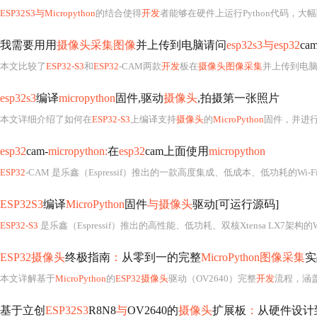
ESP32S3与Micropython
的结合使得
开发
者能够在硬件上运行Python代码，大幅
我需要用用
摄像头采集图像
并上传到电脑请问
esp32s3与esp32
c
本文比较了
ESP32-S3
和
ESP32
-CAM两款
开发
板在
摄像头图像采集
并上传到电
esp32s3
编译
micropython
固件,驱动
摄像头
,拍摄第一张照片
本文详细介绍了如何在
ESP32-S3
上编译支持
摄像头
的
MicroPython
固件，并进行
esp32
cam-
micropython:
在
esp32
cam上面使用
micropython
ESP32
-CAM 是乐鑫（Espressif）推出的一款高度集成、低成本、低功耗的Wi-Fi
ESP32S3
编译
MicroPython
固件
与摄像头
驱动[可运行源码]
ESP32-S3
是乐鑫（Espressif）推出的高性能、低功耗、双核Xtensa LX7架构的Wi-Fi + Bluetooth LE 5.0 SoC，其显著特性包括内置USB
ESP32摄像头
终极指南
：
从零到一的完整
MicroPython图像采集
实
本文详解基于
MicroPython
的
ESP32摄像头
驱动（OV2640）完整
开发
流程，涵
基于立创
ESP32S3
R8N8
与
OV2640的
摄像头
扩展板
：
从硬件设计