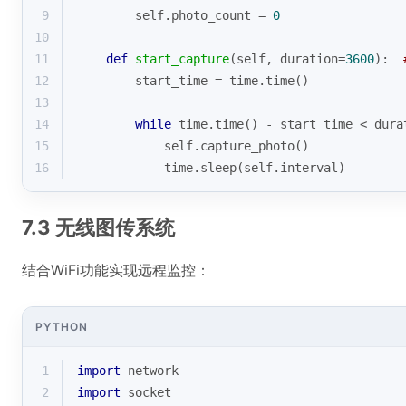
9
        self.photo_count = 
0
10
11
def
start_capture
(
self, duration=
3600
):
12
        start_time = time.time()
13
14
while
 time.time() - start_time < dura
15
            self.capture_photo()
16
            time.sleep(self.interval)
7.3 无线图传系统
结合WiFi功能实现远程监控：
PYTHON
1
import
 network
2
import
 socket