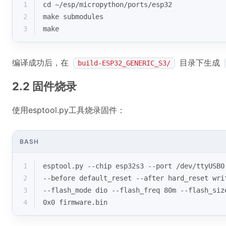
1
cd
 ~/esp/micropython/ports/esp32
2
make submodules
3
make
编译成功后，在
目录下生成
build-ESP32_GENERIC_S3/
2.2 固件烧录
使用esptool.py工具烧录固件：
BASH
1
esptool.py --chip esp32s3 --port /dev/ttyUSB0
2
--before default_reset --after hard_reset wri
3
--flash_mode dio --flash_freq 80m --flash_siz
4
0x0 firmware.bin