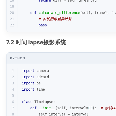
18
return
 diff > self.threshold
19
20
def
calculate_difference
(
self, frame1, fr
21
# 实现图像差异计算
22
pass
7.2 时间 lapse摄影系统
PYTHON
1
import
 camera
2
import
 sdcard
3
import
 os
4
import
 time
5
6
class
TimeLapse
:
7
def
__init__
(
self, interval=
60
):
# 默认6
8
        self.interval = interval