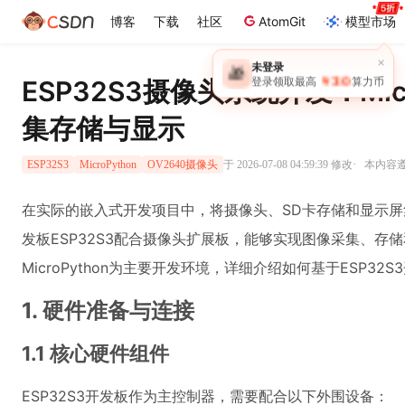
博客
下载
社区
AtomGit
模型市场
×
未登录
🎁
￥30
ESP32S3摄像头系统开发：Mic
登录领取最高
算力币
集存储与显示
·
于 2026-07-08 04:59:39 修改
本内容遵循
ESP32S3
MicroPython
OV2640摄像头
在实际的嵌入式开发项目中，将摄像头、SD卡存储和显示
发板ESP32S3配合摄像头扩展板，能够实现图像采集、存
MicroPython为主要开发环境，详细介绍如何基于ESP3
1. 硬件准备与连接
1.1 核心硬件组件
ESP32S3开发板作为主控制器，需要配合以下外围设备：