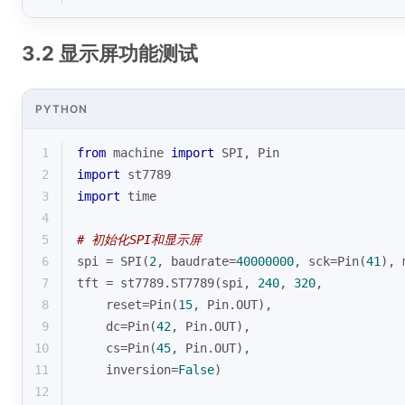
3.2 显示屏功能测试
PYTHON
1
from
 machine 
import
 SPI, Pin
2
import
 st7789
3
import
 time
4
5
# 初始化SPI和显示屏
6
spi = SPI(
2
, baudrate=
40000000
, sck=Pin(
41
), 
7
tft = st7789.ST7789(spi, 
240
, 
320
, 
8
    reset=Pin(
15
, Pin.OUT), 
9
    dc=Pin(
42
, Pin.OUT), 
10
    cs=Pin(
45
, Pin.OUT),
11
    inversion=
False
)
12