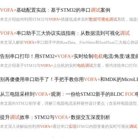
VOFA+
基础配置实战
：
基于STM32的串口
调试
案例
本文介绍如何利用STM32与
VOFA+
搭建低成本实时
数据可视化调试
系统，涵盖串
VOFA+
串口助手三大协议实战指南
：
从数据流到可视化
调试
本文深入解析
VOFA+
串口助手中的RawData、FireWater和JustFloat三大核心协
告别串口打印！用STM32+
VOFA+
实时绘制
电机
电流/角度/速
本文介绍基于STM32与
VOFA+
上位机的实时
电机调试
方案，替代传统串口打印。通过
别再傻傻用串口助手了！手把手教你用
VOFA+
和MDK的MicroL
从三电阻采样到
VOFA+
观测
：
一份给STM32新手的BLDC
FOC
提升
调试
效率
：
STM32与
VOFA+
数据交互深度剖析
本文深入讲解如何利用
VOFA+
通过串口
实现
STM32内部变量的实时可视化
调试
。