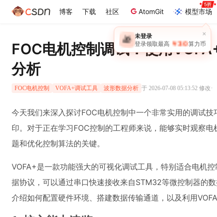
博客
下载
社区
AtomGit
模型市场
×
未登录
🎁
￥30
FOC电机控制调试：使用VOF
登录领取最高
算力币
分析
·
于 2026-07-08 05:13:52 修改
FOC电机控制
VOFA+调试工具
波形数据分析
今天我们来深入探讨FOC电机控制中一个非常实用的调试技巧
印。对于正在学习FOC控制的工程师来说，能够实时观察电
题和优化控制算法的关键。
VOFA+是一款功能强大的可视化调试工具，特别适合电机
据协议，可以通过串口快速接收来自STM32等微控制器的
介绍如何配置硬件环境、搭建数据传输通道，以及利用VOFA