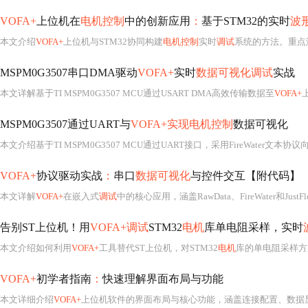
VOFA+
上位机在
电机控制
中的创新应用
：
基于STM32的实时
波
本文介绍
VOFA+
上位机与STM32协同构建
电机控制
实时
调试
系统的方法。重点涵盖Jus
MSPM0G3507串口DMA驱动
VOFA+
实时
数据可视化调试
实战
本文详解基于TI MSPM0G3507 MCU通过USART DMA高效传输数据至
VOFA+
上
MSPM0G3507通过UART与
VOFA+实现电机控制
数据可视化
本文介绍基于TI MSPM0G3507 MCU通过UART接口，采用FireWater文本协议
VOFA+
协议驱动实战
：
串口
数据可视化
与控件交互【附代码】
本文详解
VOFA+
在嵌入式
调试
中的核心应用，涵盖RawData、FireWater和Ju
告别ST上位机！用
VOFA+调试
STM32
电机
库单电阻采样，实时
本文介绍如何利用
VOFA+
工具替代ST上位机，对STM32
电机
库的单电阻采样方
VOFA+
初学者指南
：
快速理解界面布局与功能
本文详细介绍
VOFA+
上位机软件的界面布局与核心功能，涵盖连接配置、数据