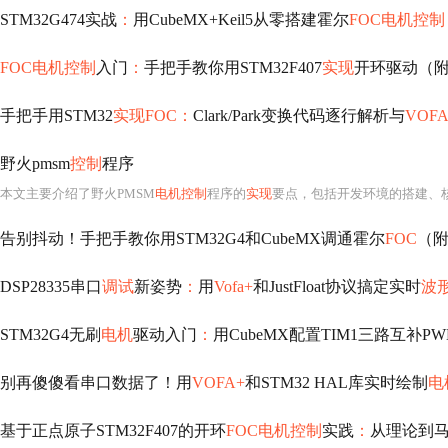
STM32G474实战
：
用CubeMX+Keil5从零搭建霍尔
FOC电机控制
FOC电机控制
入门
：
手把手教你用STM32F407
实现
开环驱动（附
手把手用STM32
实现FOC：
Clark/Park变换代码逐行解析与
VOFA
野火pmsm
控制
程序
本文主要介绍了野火PMSM
电机控制
程序的
实现
要点，包括开发环境的搭建、核
告别抖动！手把手教你用STM32G4和CubeMX调通霍尔
FOC
（
DSP28335串口
调试
新姿势
：
用
Vofa+
和JustFloat协议搞定实时
波
STM32G4无刷
电机
驱动入门
：
用CubeMX配置TIM1三路互补P
别再傻傻看串口数据了！用
VOFA+
和STM32 HAL库实时绘制
电
基于正点原子STM32F407的开环
FOC电机控制
实践
：
从理论到