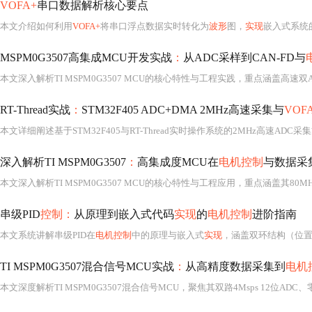
VOFA+
串口数据解析核心要点
本文介绍如何利用
VOFA+
将串口浮点数据实时转化为
波形
图，
实现
嵌入式系统
MSPM0G3507高集成MCU开发实战
：
从ADC采样到CAN-FD与
RT-Thread实战
：
STM32F405 ADC+DMA 2MHz高速采集与
VOF
深入解析TI MSPM0G3507
：
高集成度MCU在
电机控制
与数据采
串级PID
控制：
从原理到嵌入式代码
实现
的
电机控制
进阶指南
本文系统讲解串级PID在
电机控制
中的原理与嵌入式
实现
，涵盖双环结构（位置环+速度环）的信号流、离散化PID公
TI MSPM0G3507混合信号MCU实战
：
从高精度数据采集到
电机