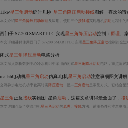
11kw
星三角启动
延时几秒_
星三角降压启动接线
图解，喜欢的请
本文介绍
星三角降压启动原理
及应用。使用三个
接触器
实现电机
启动
过程中的
西门子 S7-200 SMART PLC 实现
星三角降压启动
控制：
原理
、
本文详细讲解使用西门子 S7-200 SMART PLC 实现
星三角降压启动
控制的全过
闭式
星三角降压启动
电路分析
本文深入剖析数据中心冷水机组中采用的闭式
星三角降压启动
电路，重点阐述其四阶段状态切换
matlab电动机
星三角启动
仿真,电机
星三角启动
注意事项图文讲解
交流异步电动机功率较高时需
降压启动
，星—
三角启动
是常见方式。它结合星
星三角
正反
接线
实物图_星角
启动
，这篇文章讲得最全面了，
接
本文详细介绍了交流电机
星三角启动
的
原理
、
接线
方法、适用条件和注意事项