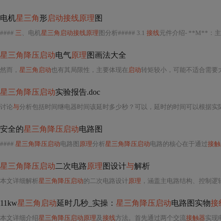
电机
星三角
形
启动接线原理
图
####
三
、电机
星三角启动接线原理
图分析##### 3.1
接线
元件介绍- **M**：主
星三角降压启动
电气
原理
图画法大全
然而，
星三角启动
也有其局限性，主要体现在
启动
转矩较小，可能不适合需要
星三角降压启动
实验报告.doc
讨论
与
分析包括时间继电器时间该延时多少秒？可以，延时的时间可以根据实
安全的
星三角降压启动
电路图
####
星三角降压启动
电路图
原理
分析
星三角降压启动
电路的核心在于通过
接触
星三角降压启动
二次电路
原理
图设计
与
解析
本文详细解析
星三角降压启动
的二次电路设计
原理
，涵盖主电路结构、控制逻辑、
11kw
星三角启动
延时几秒_实操：
星三角降压启动
电路图实物
接
本文详细介绍
星三角降压启动原理
及
接线
方法。首先通过两个交流
接触器
实现