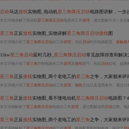
启动
马达
接线
实物图_电动机
星三角降压启动
电路图讲解，一步步
本文详细讲解了电动机
星三角降压启动
电路的工作
原理
，通过图解方式一步步
星三角
正反
接线
实物图_实物讲解
星三角降压启动接线
图
本文详细介绍了
星三角降压启动
的工作
原理
，包括
启动
时的电路配置、
接触器
11kw
星三角启动
延时几秒_
星三角降压启动
常见故障排查和解决
本文详细介绍了
星三角
控制电路的工作
原理
及
接线
技巧，包括
启动
过程、故障
星三角
正反
接线
实物图_两个老电工的
星三角
之争，大家都来评
本文详细介绍了
星三角降压启动
的工作
原理
、
接线
方法以及适用条件。通过分
星三角
正反
接线
实物图_看不懂电动机
星三角降压启动
电路图？4
本文详细解析了
星三角降压启动
电路的工作
原理
，通过图解说明
启动
过程。电
星三角
正反
接线
实物图_两个老电工的
星三角
之争，大家都来评
本文详细解析了
星三角降压启动
的工作
原理
、电路配置和控制电路，探讨了
启