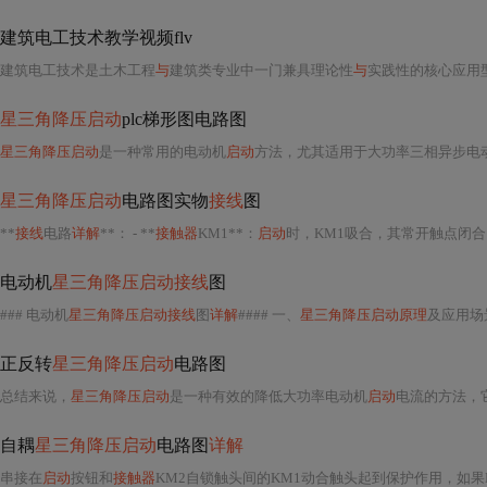
建筑电工技术教学视频flv
建筑电工技术是土木工程
与
建筑类专业中一门兼具理论性
与
实践性的核心应用型课
星三角降压启动
plc梯形图电路图
星三角降压启动
是一种常用的电动机
启动
方法，尤其适用于大功率三相异步电
星三角降压启动
电路图实物
接线
图
**
接线
电路
详解
**： - **
接触器
KM1**：
启动
时，KM1吸合，其常开触点闭合
电动机
星三角降压启动接线
图
### 电动机
星三角降压启动接线
图
详解
#### 一、
星三角降压启动原理
及应用场
正反转
星三角降压启动
电路图
总结来说，
星三角降压启动
是一种有效的降低大功率电动机
启动
电流的方法，
自耦
星三角降压启动
电路图
详解
串接在
启动
按钮和
接触器
KM2自锁触头间的KM1动合触头起到保护作用，如果KM1