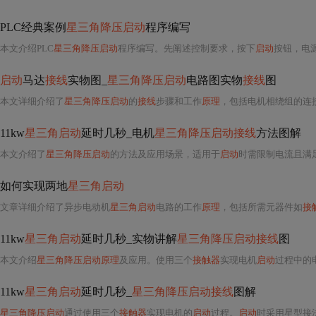
PLC经典案例
星三角降压启动
程序编写
本文介绍PLC
星三角降压启动
程序编写。先阐述控制要求，按下
启动
按钮，电
启动
马达
接线
实物图_
星三角降压启动
电路图实物
接线
图
本文详细介绍了
星三角降压启动
的
接线
步骤和工作
原理
，包括电机相绕组的连
11kw
星三角启动
延时几秒_电机
星三角降压启动接线
方法图解
本文介绍了
星三角降压启动
的方法及应用场景，适用于
启动
时需限制电流且满
如何实现两地
星三角启动
文章详细介绍了异步电动机
星三角启动
电路的工作
原理
，包括所需元器件如
接
11kw
星三角启动
延时几秒_实物讲解
星三角降压启动接线
图
本文介绍
星三角降压启动原理
及应用。使用三个
接触器
实现电机
启动
过程中的
11kw
星三角启动
延时几秒_
星三角降压启动接线
图解
星三角降压启动
通过使用三个
接触器
实现电机的
启动
过程。
启动
时采用星型接