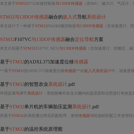
本文基于
STM32
F732IE微控制器
与13DOF传感器
（含IMU、磁力计、气压计、
STM32与13DOF传感器
融合的
嵌入式
导航
系统设计
本文设计了一种基于
STM32
F042K6微控制器
与13DOF传感器
（含加速度计、
STM32
F107VC
与13DOF传感器
融合
定位导航
方案
本文介绍基于
STM32
F107VC MCU
与13DOF传感器
（含加速度计、陀螺仪、磁
基于
STM32
的ADXL375加速度位移
传感器
**基于
STM32
的ADXL375加速度位移
传感器
**在
嵌入式系统设计
中，加速度
基于
STM32
的智慧农业
系统设计
.pdf
环境监测
与
调节
系统设计
：系统能够对农业大棚内的温湿度和光照进行有效监测
基于
STM32
单片机的车辆胎压监测
系统设计
.pdf
而基于
STM32
的系统通过简化匹配程序，使得
传感器与
轮胎的匹配工作变得快速简便
基于
STM32
的温控系统原理图