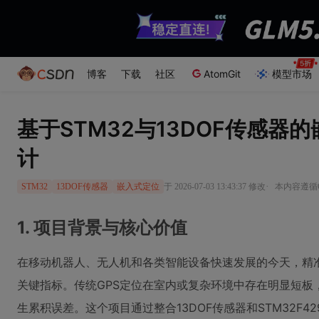
博客
下载
社区
AtomGit
模型市场
基于STM32与13DOF传感器
计
·
于 2026-07-03 13:43:37 修改
本内容遵循CC
STM32
13DOF传感器
嵌入式定位
1. 项目背景与核心价值
在移动机器人、无人机和各类智能设备快速发展的今天，精
关键指标。传统GPS定位在室内或复杂环境中存在明显短板，
生累积误差。这个项目通过整合13DOF传感器和STM32F4