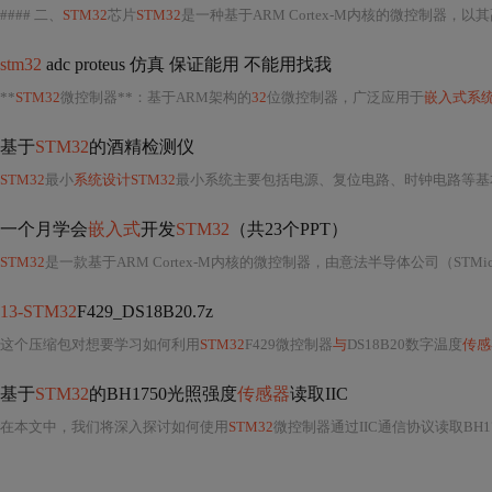
#### 二、
STM32
芯片
STM32
是一种基于ARM Cortex-M内核的微控制器，以其高性
stm32
adc proteus 仿真 保证能用 不能用找我
**
STM32
微控制器**：基于ARM架构的
32
位微控制器，广泛应用于
嵌入式系
基于
STM32
的酒精检测仪
STM32
最小
系统设计STM32
最小系统主要包括电源、复位电路、时钟电路等基
一个月学会
嵌入式
开发
STM32
（共23个PPT）
STM32
是一款基于ARM Cortex-M内核的微控制器，由意法半导体公司（STMicro
13-STM32
F429_DS18B20.7z
这个压缩包对想要学习如何利用
STM32
F429微控制器
与
DS18B20数字温度
传感
基于
STM32
的BH1750光照强度
传感器
读取IIC
在本文中，我们将深入探讨如何使用
STM32
微控制器通过IIC通信协议读取BH1