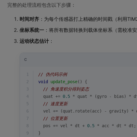
完整的处理流程包含以下步骤：
时间对齐
：为每个传感器打上精确的时间戳（利用TIM
坐标系统一
：将所有数据转换到载体坐标系（需校准安
运动状态估计
：
C
1
// 伪代码示例
2
void
update_pose
()
{
3
// 角速度积分得到姿态
4
  quat += 
0.5
 * quat * (gyro - bias) * d
5
// 速度更新
6
  vel += (quat.rotate(acc) - gravity) * 
7
// 位置更新
8
  pos += vel * dt + 
0.5
 * acc * dt * dt;
9
}