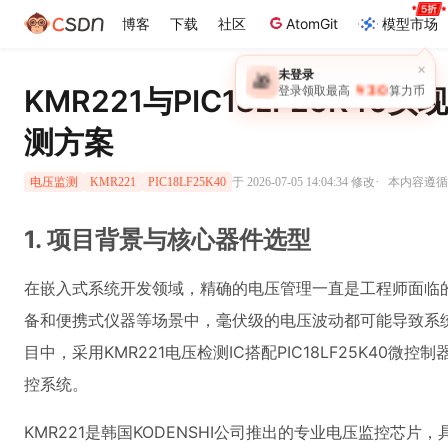
博客
下载
社区
AtomGit
模型市场
×
未登录
🎁
￥30
KMR221与PIC18LF25K4
登录领取最高
算力币
测方案
·
于 2026-07-05 14:04:34 修改
本内容遵循C
电压监测
KMR221
PIC18LF25K40
1. 项目背景与核心器件选型
在嵌入式系统开发领域，精确的电压管理一直是工程师面临
备和便携式仪器等场景中，毫伏级的电压波动都可能导致系
目中，采用KMR221电压检测IC搭配PIC18LF25K40微
控系统。
KMR221是韩国KODENSHI公司推出的专业电压监控芯片