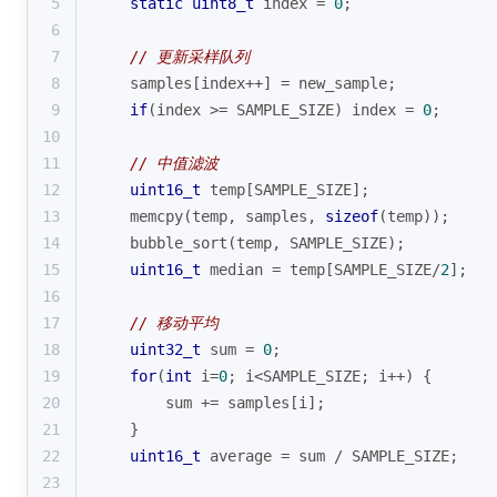
5
static
uint8_t
 index = 
0
;
6
7
// 更新采样队列
8
    samples[index++] = new_sample;
9
if
(index >= SAMPLE_SIZE) index = 
0
;
10
11
// 中值滤波
12
uint16_t
 temp[SAMPLE_SIZE];
13
memcpy
(temp, samples, 
sizeof
(temp));
14
    bubble_sort(temp, SAMPLE_SIZE);
15
uint16_t
 median = temp[SAMPLE_SIZE/
2
];
16
17
// 移动平均
18
uint32_t
 sum = 
0
;
19
for
(
int
 i=
0
; i<SAMPLE_SIZE; i++) {
20
        sum += samples[i];
21
    }
22
uint16_t
 average = sum / SAMPLE_SIZE;
23