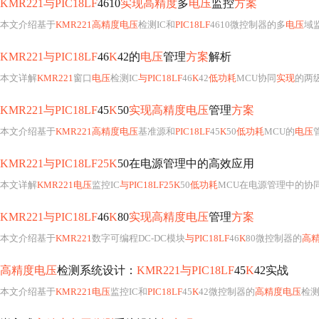
KMR221与PIC18LF
4610
实现高精度
多
电压
监控
方案
本文介绍基于
KMR221高精度电压
检测IC和
PIC18LF
4610微控制器的多
电压
域
KMR221与PIC18LF
46
K
42的
电压
管理
方案
解析
本文详解
KMR221
窗口
电压
检测IC
与PIC18LF
46
K
42
低功耗
MCU协同
实现
的两
KMR221与PIC18LF
45
K
50
实现高精度电压
管理
方案
本文介绍基于
KMR221高精度电压
基准源和
PIC18LF
45
K
50
低功耗
MCU的
电压
KMR221与PIC18LF25K
50在电源管理中的高效应用
本文详解
KMR221电压
监控IC
与PIC18LF25K
50
低功耗
MCU在电源管理中的协同设
KMR221与PIC18LF
46
K
80
实现高精度电压
管理
方案
本文介绍基于
KMR221
数字可编程DC-DC模块
与PIC18LF
46
K
80微控制器的
高
高精度电压
检测系统设计：
KMR221与PIC18LF
45
K
42实战
本文介绍基于
KMR221电压
监控IC和
PIC18LF
45
K
42微控制器的
高精度电压
检测系统