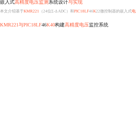
嵌入式
高精度电压监测
系统设计
与实现
本文介绍基于
KMR221
（24位Σ-Δ ADC）和
PIC18LF
46
K
22微控制器的嵌入式
电
KMR221与PIC18LF
46
K40
构建
高精度电压
监控系统