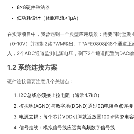
8×8硬件乘法器
低功耗设计（休眠电流<1μA）
在实际项目中，我曾遇到一个典型应用场景：需要同时监测4路
（0-10V）并控制2路PWM输出。TPAFE0808的8个通
入，2个ADC通道监测电源电压，剩下2个通道配置为DAC
1.2 系统连接方案
硬件连接需要注意几个关键点：
I2C总线必须接上拉电阻（通常4.7kΩ）
模拟地(AGND)与数字地(DGND)通过0Ω电阻单点连接
电源去耦：每个芯片VDD引脚就近放置100nF陶瓷电容
信号走线：模拟信号线应远离高频数字信号线