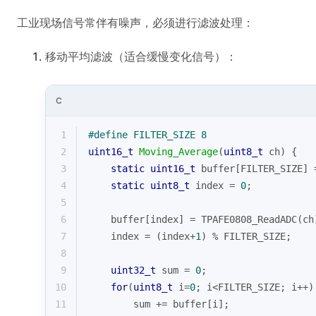
工业现场信号常伴有噪声，必须进行滤波处理：
移动平均滤波（适合缓慢变化信号）：
C
1
#
define
 FILTER_SIZE 8
2
uint16_t
Moving_Average
(
uint8_t
 ch)
{
3
static
uint16_t
 buffer[FILTER_SIZE] 
4
static
uint8_t
 index = 
0
;
5
6
    buffer[index] = TPAFE0808_ReadADC(ch
7
    index = (index+
1
) % FILTER_SIZE;
8
9
uint32_t
 sum = 
0
;
10
for
(
uint8_t
 i=
0
; i<FILTER_SIZE; i++)
11
        sum += buffer[i];