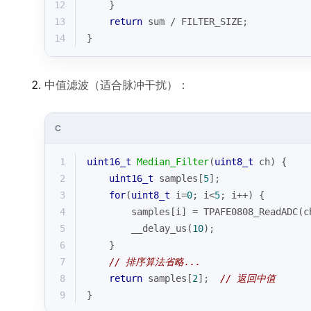
12
    }
13
return
 sum / FILTER_SIZE;
14
}
中值滤波（适合脉冲干扰）：
C
1
uint16_t
Median_Filter
(
uint8_t
 ch)
{
2
uint16_t
 samples[
5
];
3
for
(
uint8_t
 i=
0
; i<
5
; i++) {
4
        samples[i] = TPAFE0808_ReadADC(c
5
        __delay_us(
10
);
6
    }
7
// 排序算法省略...
8
return
 samples[
2
];  
// 返回中值
9
}