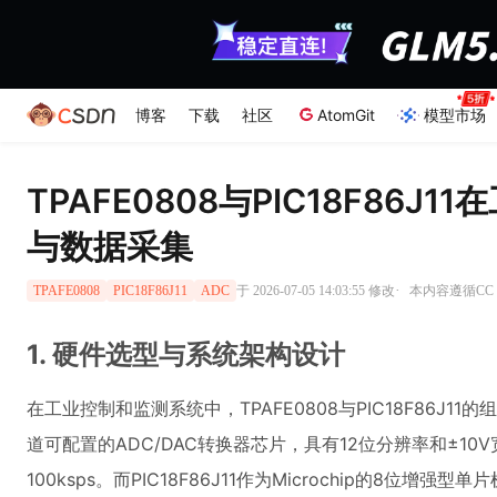
博客
下载
社区
AtomGit
模型市场
TPAFE0808与PIC18F86
与数据采集
·
于 2026-07-05 14:03:55 修改
本内容遵循CC 4
TPAFE0808
PIC18F86J11
ADC
1. 硬件选型与系统架构设计
在工业控制和监测系统中，TPAFE0808与PIC18F86J11
道可配置的ADC/DAC转换器芯片，具有12位分辨率和±1
100ksps。而PIC18F86J11作为Microchip的8位增强型单片