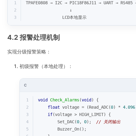
1
TPAFE0808 → I2C → PIC18F86J11 → UART → RS48
2
                  ↓
3
               LCD本地显示
4.2 报警处理机制
实现分级报警策略：
初级报警（本地处理）：
C
1
void
Check_Alarms
(
void
)
{
2
float
 voltage = (Read_ADC(
0
) * 
4.096
3
if
(voltage > HIGH_LIMIT) {
4
        Set_DAC(
0
, 
0
);  
// 关闭输出
5
        Buzzer_On();