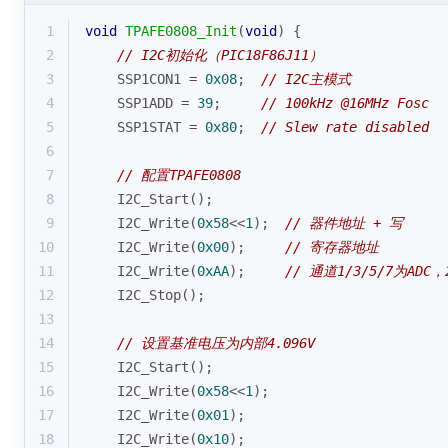
1
void
TPAFE0808_Init
(
void
)
{
2
// I2C初始化（PIC18F86J11）
3
    SSP1CON1 = 
0x08
;  
// I2C主模式
4
    SSP1ADD = 
39
;     
// 100kHz @16MHz Fosc
5
    SSP1STAT = 
0x80
;  
// Slew rate disabled
6
7
// 配置TPAFE0808
8
    I2C_Start();
9
    I2C_Write(
0x58
<<
1
);  
// 器件地址 + 写
10
    I2C_Write(
0x00
);     
// 寄存器地址
11
    I2C_Write(
0xAA
);     
// 通道1/3/5/7为ADC，
12
    I2C_Stop();
13
14
// 设置基准电压为内部4.096V
15
    I2C_Start();
16
    I2C_Write(
0x58
<<
1
);
17
    I2C_Write(
0x01
);
18
    I2C_Write(
0x10
);