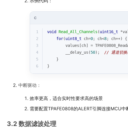
示例代码：
C
1
void
Read_All_Channels
(
uint16_t
 *va
2
for
(
uint8_t
 ch=
0
; ch<
8
; ch++) {
3
        values[ch] = TPAFE0808_Read
4
        __delay_us(
50
);  
// 通道切
5
    }
6
}
中断驱动：
效率更高，适合实时性要求高的场景
需要配置TPAFE0808的ALERT引脚连接MCU
3.2 数据滤波处理