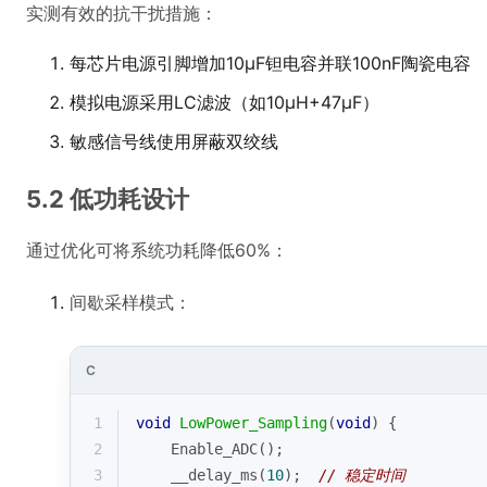
实测有效的抗干扰措施：
每芯片电源引脚增加10μF钽电容并联100nF陶瓷电容
模拟电源采用LC滤波（如10μH+47μF）
敏感信号线使用屏蔽双绞线
5.2 低功耗设计
通过优化可将系统功耗降低60%：
间歇采样模式：
C
1
void
LowPower_Sampling
(
void
)
{
2
    Enable_ADC();
3
    __delay_ms(
10
);  
// 稳定时间