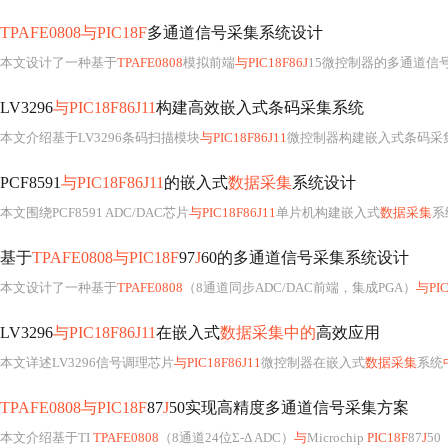
TPAFE0808与PIC18F
多通道信号采集系统设计
本文设计了一种基于
TPAFE0808
模拟前端
与PIC18F86J
15微控制器的多通道信号采集系统，支持8通道差分输入、24位Σ-Δ AD
LV3296
与PIC18F86J11
构建高效嵌入式条码采集系统
本文介绍基于LV3296条码扫描模块
与PIC18F86J11
微控制器构建嵌入式条码采集系统的完整方案。重点涵盖UART通信配置（9600bps、STX/ETX帧格式）、抗干扰设计（终端
PCF8591
与PIC18F86J11
的嵌入式
数据采集
系统设计
本文围绕PCF8591 ADC/DAC芯片
与PIC18F86J11
单片机构建嵌入式
数据采集
系统展开，涵
基于
TPAFE0808与PIC18F
97
J
60的多通道信号采集系统设计
本文设计了一种基于
TPAFE0808
（8通道同步ADC/DAC前端，集成PGA）
与PIC
LV3296
与PIC18F86J11
在嵌入式
数据采集中的
高效应用
本文详述LV3296信号调理芯片
与PIC18F86J11
微控制器在嵌入式
数据采集
系统
TPAFE0808与PIC18F
87
J
50实现高精度多通道信号采集方案
本文介绍基于TI
TPAFE0808
（8通道24位Σ-Δ ADC）
与
Microchip
PIC18F
87
J
50（