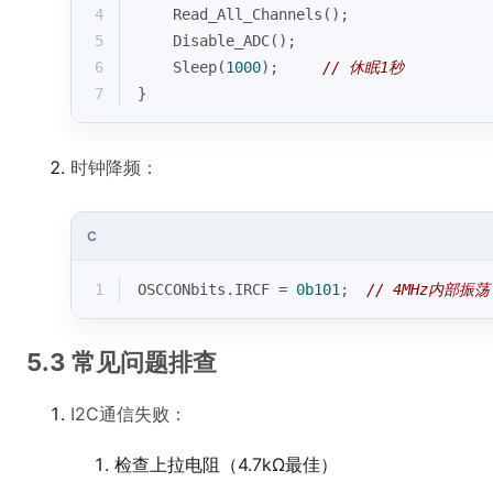
4
    Read_All_Channels();
5
    Disable_ADC();
6
    Sleep(
1000
);     
// 休眠1秒
7
}
时钟降频：
C
1
OSCCONbits.IRCF = 
0b101
;  
// 4MHz内部振荡
5.3 常见问题排查
I2C通信失败：
检查上拉电阻（4.7kΩ最佳）